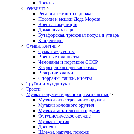
Лосины
Реквизит
>
Регалии: скипетр и держава
Посохи и мешки Деда Мороза
Военная амуниция
Домашняя утварь
Бутафорская, трюковая посуда и утварь
Канделябры
Сумки, клатчи
>
Сумки медсестры
Военные планшеты
Чемоданы и портмоне СССР
Кофры, чехлы для костюмов
Вечерние клатчи
Спорраны, ташки, кисеты
Трубки и мундштуки
Трости
Муляжи оружия и доспехи, театральные
>
Муляжи огнестрельного оружия
Муляжи холодного оружия
Муляжи метательного оружия
Футуристическое оружие
Муляжи щитов
Доспехи
Шлемы, наручи, поножи