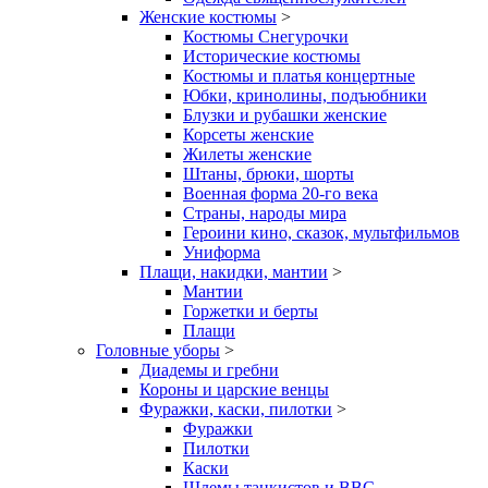
Женские костюмы
>
Костюмы Снегурочки
Исторические костюмы
Костюмы и платья концертные
Юбки, кринолины, подъюбники
Блузки и рубашки женские
Корсеты женские
Жилеты женские
Штаны, брюки, шорты
Военная форма 20-го века
Страны, народы мира
Героини кино, сказок, мультфильмов
Униформа
Плащи, накидки, мантии
>
Мантии
Горжетки и берты
Плащи
Головные уборы
>
Диадемы и гребни
Короны и царские венцы
Фуражки, каски, пилотки
>
Фуражки
Пилотки
Каски
Шлемы танкистов и ВВС