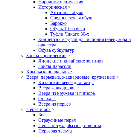
Народно-сценическая
Историческая
>
Античная обувь
Средневековая обувь
Барокко
Обувь 19-го века
Туфли Чикаго 30-х
Концертные туфли для исполнителей, хора и
оркестра
Обувь субкультур
Зонты сценические
>
Японские и китайские зонтики
Зонты-парасоли
Крылья карнавальные
Веера: перьевые, жаккардовые, кружевные
>
Китайские веера для танца
Веера жаккардовые
Веера из кружева и гипюра
Опахала
Веера из перьев
Перья и боа
>
Боа
Страусиные перья
Перья петуха, фазана, павлина
Перьевая тесьма