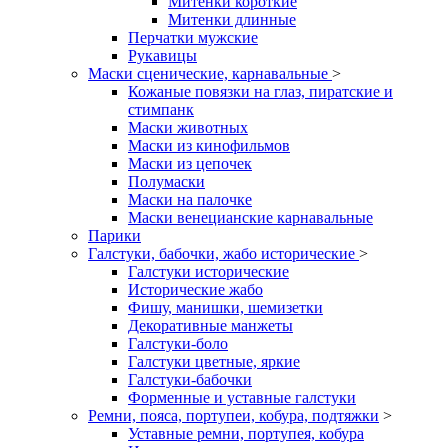
Митенки короткие
Митенки длинные
Перчатки мужские
Рукавицы
Маски сценические, карнавальные
>
Кожаные повязки на глаз, пиратские и
стимпанк
Маски животных
Маски из кинофильмов
Маски из цепочек
Полумаски
Маски на палочке
Маски венецианские карнавальные
Парики
Галстуки, бабочки, жабо исторические
>
Галстуки исторические
Исторические жабо
Фишу, манишки, шемизетки
Декоративные манжеты
Галстуки-боло
Галстуки цветные, яркие
Галстуки-бабочки
Форменные и уставные галстуки
Ремни, пояса, портупеи, кобура, подтяжки
>
Уставные ремни, портупея, кобура