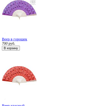
Веер в горошек
700
руб.
В корзину
Веер красный