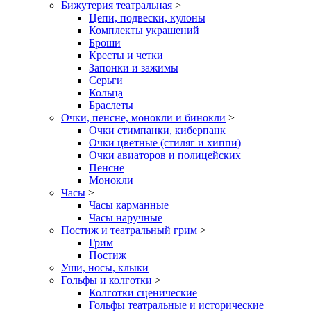
Бижутерия театральная
>
Цепи, подвески, кулоны
Комплекты украшений
Броши
Кресты и четки
Запонки и зажимы
Серьги
Кольца
Браслеты
Очки, пенсне, монокли и бинокли
>
Очки стимпанки, киберпанк
Очки цветные (стиляг и хиппи)
Очки авиаторов и полицейских
Пенсне
Монокли
Часы
>
Часы карманные
Часы наручные
Постиж и театральный грим
>
Грим
Постиж
Уши, носы, клыки
Гольфы и колготки
>
Колготки сценические
Гольфы театральные и исторические