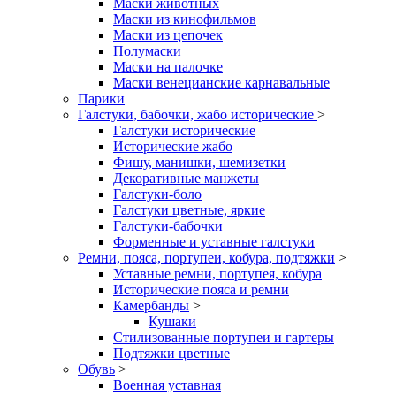
Маски животных
Маски из кинофильмов
Маски из цепочек
Полумаски
Маски на палочке
Маски венецианские карнавальные
Парики
Галстуки, бабочки, жабо исторические
>
Галстуки исторические
Исторические жабо
Фишу, манишки, шемизетки
Декоративные манжеты
Галстуки-боло
Галстуки цветные, яркие
Галстуки-бабочки
Форменные и уставные галстуки
Ремни, пояса, портупеи, кобура, подтяжки
>
Уставные ремни, портупея, кобура
Исторические пояса и ремни
Камербанды
>
Кушаки
Стилизованные портупеи и гартеры
Подтяжки цветные
Обувь
>
Военная уставная