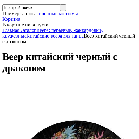
Пример запроса:
военные костюмы
Корзина
В корзине
пока пусто
Главная
Каталог
Веера: перьевые, жаккардовые,
кружевные
Китайские веера для танца
Веер китайский черный
с драконом
Веер китайский черный с
драконом