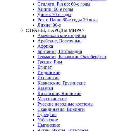
Стиляги, Pin up: 60-е годы
Хиппи: 60-е годы
Диско: 70-е годы
Рок и Панк: 80-е годы 20 века
Лихие: 90-е
СТРАНЫ, НАРОДЫ МИРА
>
Американские индейцы
Арабские, Восточные
Африка
Британия, Шотландия
Германия, Баварские Октоберфест
Греция, Рим
Египет
Индийские
Испанские
Кавказские, Грузинские
Казачьи
Китайские, Японские
Мексиканские
Русские народные костюмы
Скандинавия, Викинги
Турецкие
Узбекские
Цыганские
Чукчи, Якуты, Эскимосы