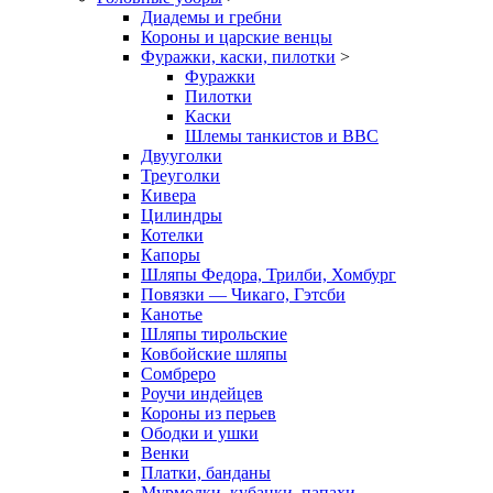
Диадемы и гребни
Короны и царские венцы
Фуражки, каски, пилотки
>
Фуражки
Пилотки
Каски
Шлемы танкистов и ВВС
Двууголки
Треуголки
Кивера
Цилиндры
Котелки
Капоры
Шляпы Федора, Трилби, Хомбург
Повязки — Чикаго, Гэтсби
Канотье
Шляпы тирольские
Ковбойские шляпы
Сомбреро
Роучи индейцев
Короны из перьев
Ободки и ушки
Венки
Платки, банданы
Мурмолки, кубанки, папахи