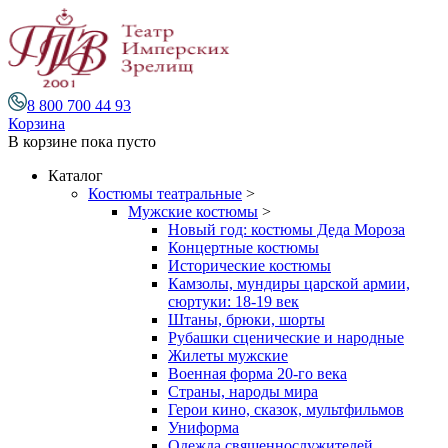
8 800 700 44 93
Корзина
В корзине
пока пусто
Каталог
Костюмы театральные
>
Мужские костюмы
>
Новый год: костюмы Деда Мороза
Концертные костюмы
Исторические костюмы
Камзолы, мундиры царской армии,
сюртуки: 18-19 век
Штаны, брюки, шорты
Рубашки сценические и народные
Жилеты мужские
Военная форма 20-го века
Страны, народы мира
Герои кино, сказок, мультфильмов
Униформа
Одежда священнослужителей