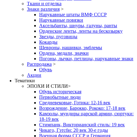
Ткани и отделка
Знаки различия
>
Нарукавные штаты ВМФ СССР
Нарукавные повязки
Аксельбанты, шнуры, галуны, ранты
Орденские ленты, ленты на бескозырку
Звезды, пуговицы
Кокарды
Шевроны, нашивки, эмблемы
Ордена, медали, значки
Погоны, лычки, петлицы, нарукавные знаки
Распродажа
>
Обувь
Акции
Тематики
ЭПОХИ И СТИЛИ
>
Обувь историческая
Первобытные люди
Средневековые, Готика: 12-16 век
Возрождение, Барокко, Рококо: 17-18 век
Камзолы, мундиры царской армии, сюртуки:
18-19 век
Стимпанк, Викторианский стиль: 19 век
Чикаго, Гэтсби: 20 век 30-е годы
Военная форма СССР и Германия