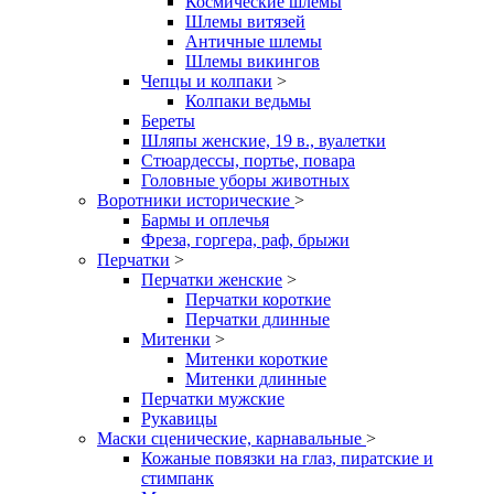
Космические шлемы
Шлемы витязей
Античные шлемы
Шлемы викингов
Чепцы и колпаки
>
Колпаки ведьмы
Береты
Шляпы женские, 19 в., вуалетки
Стюардессы, портье, повара
Головные уборы животных
Воротники исторические
>
Бармы и оплечья
Фреза, горгера, раф, брыжи
Перчатки
>
Перчатки женские
>
Перчатки короткие
Перчатки длинные
Митенки
>
Митенки короткие
Митенки длинные
Перчатки мужские
Рукавицы
Маски сценические, карнавальные
>
Кожаные повязки на глаз, пиратские и
стимпанк