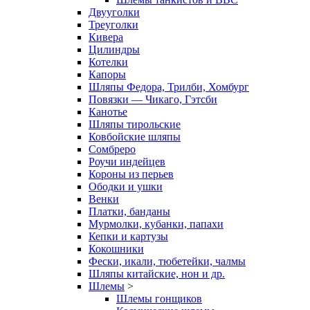
Двууголки
Треуголки
Кивера
Цилиндры
Котелки
Капоры
Шляпы Федора, Трилби, Хомбург
Повязки — Чикаго, Гэтсби
Канотье
Шляпы тирольские
Ковбойские шляпы
Сомбреро
Роучи индейцев
Короны из перьев
Ободки и ушки
Венки
Платки, банданы
Мурмолки, кубанки, папахи
Кепки и картузы
Кокошники
Фески, икали, тюбетейки, чалмы
Шляпы китайские, нон и др.
Шлемы
>
Шлемы гонщиков