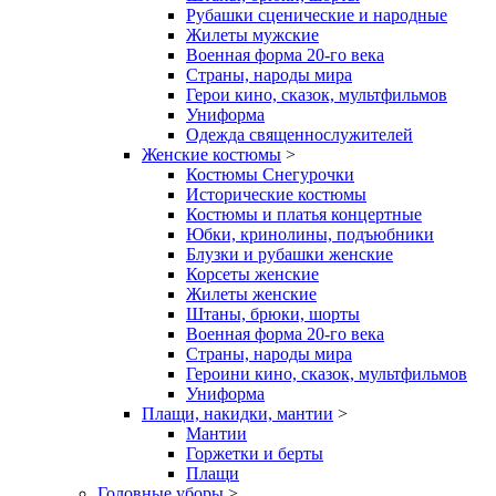
Рубашки сценические и народные
Жилеты мужские
Военная форма 20-го века
Страны, народы мира
Герои кино, сказок, мультфильмов
Униформа
Одежда священнослужителей
Женские костюмы
>
Костюмы Снегурочки
Исторические костюмы
Костюмы и платья концертные
Юбки, кринолины, подъюбники
Блузки и рубашки женские
Корсеты женские
Жилеты женские
Штаны, брюки, шорты
Военная форма 20-го века
Страны, народы мира
Героини кино, сказок, мультфильмов
Униформа
Плащи, накидки, мантии
>
Мантии
Горжетки и берты
Плащи
Головные уборы
>