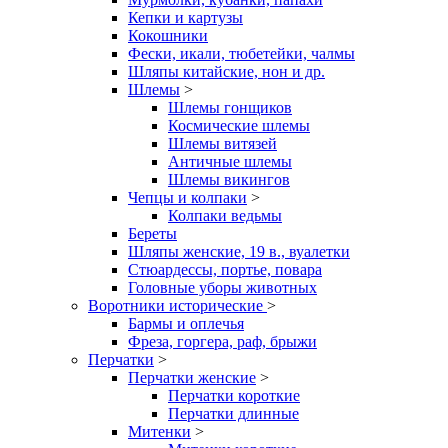
Кепки и картузы
Кокошники
Фески, икали, тюбетейки, чалмы
Шляпы китайские, нон и др.
Шлемы
>
Шлемы гонщиков
Космические шлемы
Шлемы витязей
Античные шлемы
Шлемы викингов
Чепцы и колпаки
>
Колпаки ведьмы
Береты
Шляпы женские, 19 в., вуалетки
Стюардессы, портье, повара
Головные уборы животных
Воротники исторические
>
Бармы и оплечья
Фреза, горгера, раф, брыжи
Перчатки
>
Перчатки женские
>
Перчатки короткие
Перчатки длинные
Митенки
>