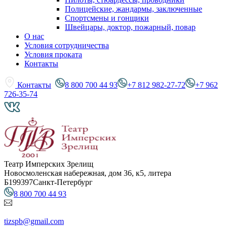
Полицейские, жандармы, заключенные
Спортсмены и гонщики
Швейцары, доктор, пожарный, повар
О нас
Условия сотрудничества
Условия проката
Контакты
Контакты
8 800 700 44 93
+7 812 982-27-72
+7 962
726-35-74
Театр Имперских Зрелищ
Новосмоленская набережная, дом 36, к5, литера
Б
199397
Санкт-Петербург
8 800 700 44 93
tizspb@gmail.com