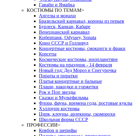
Гавайи и Ямайка
КОСТЮМЫ ПО ТЕМАМ
>
Ангелы и монахи
Бразильский карнавал, короны из перьев
Бурлеск, Канкан, Кабаре
Венецианский карнавал
Киберпанк, Odyssey, Sonata
Кино СССР и Голливуд
Концертные костюмы, смокинги и фраки
Корсеты
Космические костюмы, инопланетяне
Костюмы на праздник - 14 февраля
Новый год: Дед Мороз и Снегурочка
Пираты и пиратки
Платья концертные и бальные
Плащи, накидки и горжетки
Рок и Поп звезды
Сказки и Мультфильмы
Флора, фауна, времена года, ростовые куклы
Хэллоуин костюмы
Цирк, клоуны, арлекины, скоморохи
Школьная форма СССР
ПРОФЕССИИ
>
Ковбои и шерифы
Пилоты, стюардессы, проводники