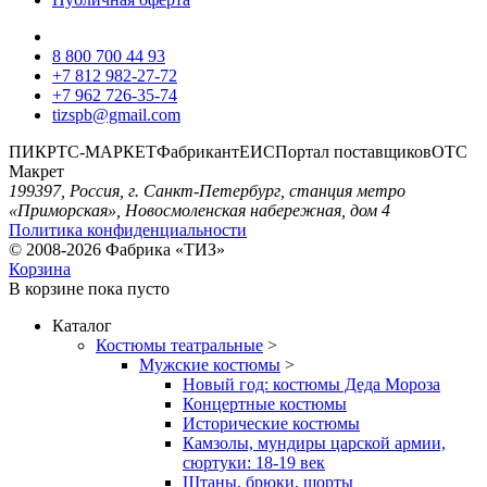
8 800 700 44 93
+7 812 982-27-72
+7 962 726-35-74
tizspb@gmail.com
ПИК
РТС-МАРКЕТ
Фабрикант
ЕИС
Портал поставщиков
ОТС
Макрет
199397, Россия, г. Санкт-Петербург, станция метро
«Приморская», Новосмоленская набережная, дом 4
Политика конфиденциальности
© 2008-2026 Фабрика «ТИЗ»
Корзина
В корзине
пока пусто
Каталог
Костюмы театральные
>
Мужские костюмы
>
Новый год: костюмы Деда Мороза
Концертные костюмы
Исторические костюмы
Камзолы, мундиры царской армии,
сюртуки: 18-19 век
Штаны, брюки, шорты