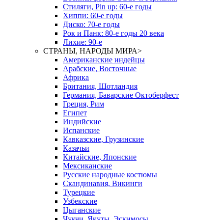
Стиляги, Pin up: 60-е годы
Хиппи: 60-е годы
Диско: 70-е годы
Рок и Панк: 80-е годы 20 века
Лихие: 90-е
СТРАНЫ, НАРОДЫ МИРА
>
Американские индейцы
Арабские, Восточные
Африка
Британия, Шотландия
Германия, Баварские Октоберфест
Греция, Рим
Египет
Индийские
Испанские
Кавказские, Грузинские
Казачьи
Китайские, Японские
Мексиканские
Русские народные костюмы
Скандинавия, Викинги
Турецкие
Узбекские
Цыганские
Чукчи, Якуты, Эскимосы