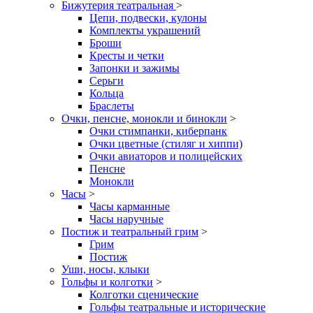
Бижутерия театральная
>
Цепи, подвески, кулоны
Комплекты украшений
Броши
Кресты и четки
Запонки и зажимы
Серьги
Кольца
Браслеты
Очки, пенсне, монокли и бинокли
>
Очки стимпанки, киберпанк
Очки цветные (стиляг и хиппи)
Очки авиаторов и полицейских
Пенсне
Монокли
Часы
>
Часы карманные
Часы наручные
Постиж и театральный грим
>
Грим
Постиж
Уши, носы, клыки
Гольфы и колготки
>
Колготки сценические
Гольфы театральные и исторические