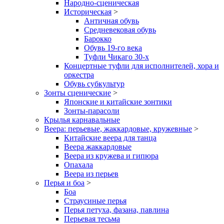
Народно-сценическая
Историческая
>
Античная обувь
Средневековая обувь
Барокко
Обувь 19-го века
Туфли Чикаго 30-х
Концертные туфли для исполнителей, хора и
оркестра
Обувь субкультур
Зонты сценические
>
Японские и китайские зонтики
Зонты-парасоли
Крылья карнавальные
Веера: перьевые, жаккардовые, кружевные
>
Китайские веера для танца
Веера жаккардовые
Веера из кружева и гипюра
Опахала
Веера из перьев
Перья и боа
>
Боа
Страусиные перья
Перья петуха, фазана, павлина
Перьевая тесьма