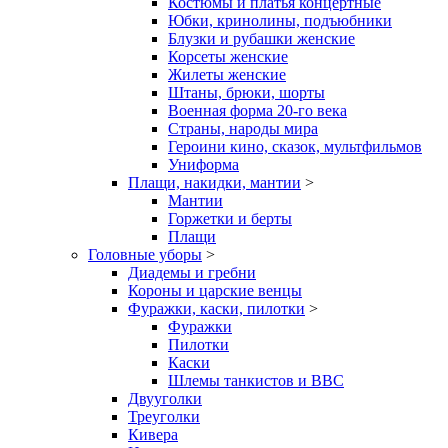
Костюмы и платья концертные
Юбки, кринолины, подъюбники
Блузки и рубашки женские
Корсеты женские
Жилеты женские
Штаны, брюки, шорты
Военная форма 20-го века
Страны, народы мира
Героини кино, сказок, мультфильмов
Униформа
Плащи, накидки, мантии
>
Мантии
Горжетки и берты
Плащи
Головные уборы
>
Диадемы и гребни
Короны и царские венцы
Фуражки, каски, пилотки
>
Фуражки
Пилотки
Каски
Шлемы танкистов и ВВС
Двууголки
Треуголки
Кивера