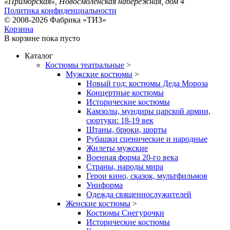
«Приморская», Новосмоленская набережная, дом 4
Политика конфиденциальности
© 2008-2026 Фабрика «ТИЗ»
Корзина
В корзине
пока пусто
Каталог
Костюмы театральные
>
Мужские костюмы
>
Новый год: костюмы Деда Мороза
Концертные костюмы
Исторические костюмы
Камзолы, мундиры царской армии,
сюртуки: 18-19 век
Штаны, брюки, шорты
Рубашки сценические и народные
Жилеты мужские
Военная форма 20-го века
Страны, народы мира
Герои кино, сказок, мультфильмов
Униформа
Одежда священнослужителей
Женские костюмы
>
Костюмы Снегурочки
Исторические костюмы