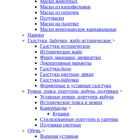
Маски животных
Маски из кинофильмов
Маски из цепочек
Полумаски
Маски на палочке
Маски венецианские карнавальные
Парики
Галстуки, бабочки, жабо исторические
>
Галстуки исторические
Исторические жабо
Фишу, манишки, шемизетки
Декоративные манжеты
Галстуки-боло
Галстуки цветные, яркие
Галстуки-бабочки
Форменные и уставные галстуки
Ремни, пояса, портупеи, кобура, подтяжки
>
Уставные ремни, портупея, кобура
Исторические пояса и ремни
Камербанды
>
Кушаки
Стилизованные портупеи и гартеры
Подтяжки цветные
Обувь
>
Военная уставная