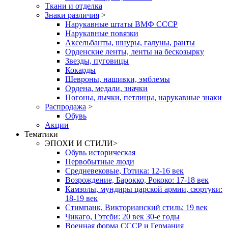
Ткани и отделка
Знаки различия
>
Нарукавные штаты ВМФ СССР
Нарукавные повязки
Аксельбанты, шнуры, галуны, ранты
Орденские ленты, ленты на бескозырку
Звезды, пуговицы
Кокарды
Шевроны, нашивки, эмблемы
Ордена, медали, значки
Погоны, лычки, петлицы, нарукавные знаки
Распродажа
>
Обувь
Акции
Тематики
ЭПОХИ И СТИЛИ
>
Обувь историческая
Первобытные люди
Средневековые, Готика: 12-16 век
Возрождение, Барокко, Рококо: 17-18 век
Камзолы, мундиры царской армии, сюртуки:
18-19 век
Стимпанк, Викторианский стиль: 19 век
Чикаго, Гэтсби: 20 век 30-е годы
Военная форма СССР и Германия