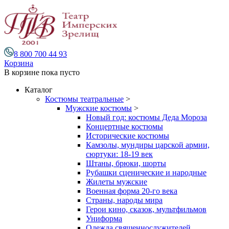
8 800 700 44 93
Корзина
В корзине
пока пусто
Каталог
Костюмы театральные
>
Мужские костюмы
>
Новый год: костюмы Деда Мороза
Концертные костюмы
Исторические костюмы
Камзолы, мундиры царской армии,
сюртуки: 18-19 век
Штаны, брюки, шорты
Рубашки сценические и народные
Жилеты мужские
Военная форма 20-го века
Страны, народы мира
Герои кино, сказок, мультфильмов
Униформа
Одежда священнослужителей