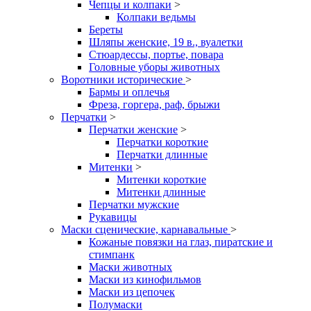
Чепцы и колпаки
>
Колпаки ведьмы
Береты
Шляпы женские, 19 в., вуалетки
Стюардессы, портье, повара
Головные уборы животных
Воротники исторические
>
Бармы и оплечья
Фреза, горгера, раф, брыжи
Перчатки
>
Перчатки женские
>
Перчатки короткие
Перчатки длинные
Митенки
>
Митенки короткие
Митенки длинные
Перчатки мужские
Рукавицы
Маски сценические, карнавальные
>
Кожаные повязки на глаз, пиратские и
стимпанк
Маски животных
Маски из кинофильмов
Маски из цепочек
Полумаски