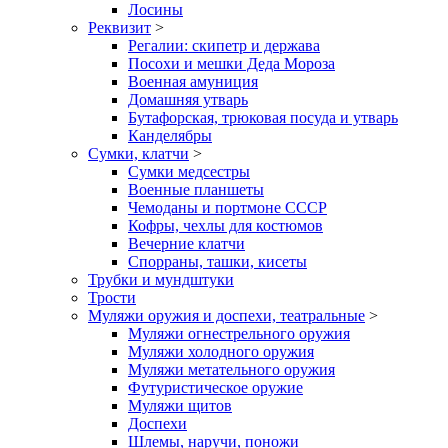
Лосины
Реквизит
>
Регалии: скипетр и держава
Посохи и мешки Деда Мороза
Военная амуниция
Домашняя утварь
Бутафорская, трюковая посуда и утварь
Канделябры
Сумки, клатчи
>
Сумки медсестры
Военные планшеты
Чемоданы и портмоне СССР
Кофры, чехлы для костюмов
Вечерние клатчи
Спорраны, ташки, кисеты
Трубки и мундштуки
Трости
Муляжи оружия и доспехи, театральные
>
Муляжи огнестрельного оружия
Муляжи холодного оружия
Муляжи метательного оружия
Футуристическое оружие
Муляжи щитов
Доспехи
Шлемы, наручи, поножи