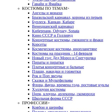
Гавайи и Ямайка
КОСТЮМЫ ПО ТЕМАМ
>
Ангелы и монахи
Бразильский карнавал, короны из перьев
Бурлеск, Канкан, Кабаре
Венецианский карнавал
Киберпанк, Odyssey, Sonata
Кино СССР и Голливуд
Концертные костюмы, смокинги и фраки
Корсеты
Космические костюмы, инопланетяне
Костюмы на праздник - 14 февраля
Новый год: Дед Мороз и Снегурочка
Пираты и пиратки
Платья концертные и бальные
Плащи, накидки и горжетки
Рок и Поп звезды
Сказки и Мультфильмы
Флора, фауна, времена года, ростовые куклы
Хэллоуин костюмы
Цирк, клоуны, арлекины, скоморохи
Школьная форма СССР
ПРОФЕССИИ
>
Ковбои и шерифы
Пилоты, стюардессы, проводники