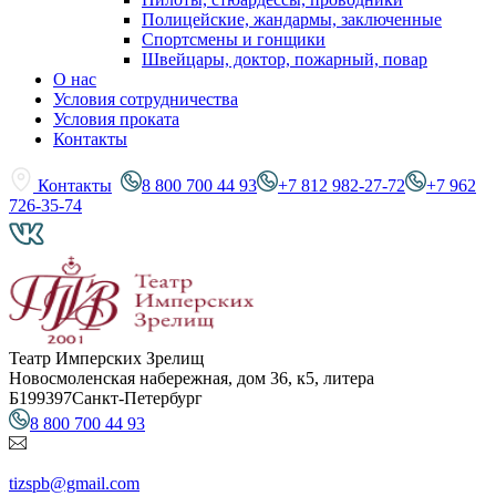
Полицейские, жандармы, заключенные
Спортсмены и гонщики
Швейцары, доктор, пожарный, повар
О нас
Условия сотрудничества
Условия проката
Контакты
Контакты
8 800 700 44 93
+7 812 982-27-72
+7 962
726-35-74
Театр Имперских Зрелищ
Новосмоленская набережная, дом 36, к5, литера
Б
199397
Санкт-Петербург
8 800 700 44 93
tizspb@gmail.com