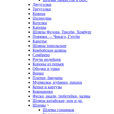
Двууголки
Треуголки
Кивера
Цилиндры
Котелки
Капоры
Шляпы Федора, Трилби, Хомбург
Повязки — Чикаго, Гэтсби
Канотье
Шляпы тирольские
Ковбойские шляпы
Сомбреро
Роучи индейцев
Короны из перьев
Ободки и ушки
Венки
Платки, банданы
Мурмолки, кубанки, папахи
Кепки и картузы
Кокошники
Фески, икали, тюбетейки, чалмы
Шляпы китайские, нон и др.
Шлемы
>
Шлемы гонщиков