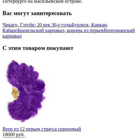
Петербурге на Васильевском острове.
Вас могут заинтересовать
Чикаго, Гэтсби: 20 век 30-е годы
Бурлеск, Канкан,
Кабаре
Бразильский карнавал, короны из перьев
Венецианский
карнавал
С этим товаром покупают
Веер из 12 перьев страуса сиреневый
18000
руб.