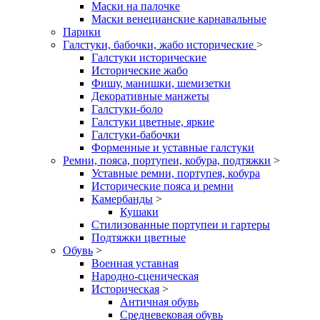
Маски на палочке
Маски венецианские карнавальные
Парики
Галстуки, бабочки, жабо исторические
>
Галстуки исторические
Исторические жабо
Фишу, манишки, шемизетки
Декоративные манжеты
Галстуки-боло
Галстуки цветные, яркие
Галстуки-бабочки
Форменные и уставные галстуки
Ремни, пояса, портупеи, кобура, подтяжки
>
Уставные ремни, портупея, кобура
Исторические пояса и ремни
Камербанды
>
Кушаки
Стилизованные портупеи и гартеры
Подтяжки цветные
Обувь
>
Военная уставная
Народно-сценическая
Историческая
>
Античная обувь
Средневековая обувь