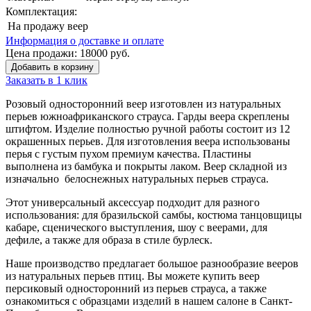
Комплектация:
На продажу
веер
Информация о доставке и оплате
Цена продажи:
18000
руб.
Добавить в корзину
Заказать в 1 клик
Розовый односторонний веер изготовлен из натуральных
перьев южноафриканского страуса. Гарды веера скреплены
штифтом. Изделие полностью ручной работы состоит из 12
окрашенных перьев. Для изготовления веера использованы
перья с густым пухом премиум качества. Пластины
выполнена из бамбука и покрыты лаком. Веер складной из
изначально белоснежных натуральных перьев страуса.
Этот универсальный аксессуар подходит для разного
использования: для бразильской самбы, костюма танцовщицы
кабаре, сценического выступления, шоу с веерами, для
дефиле, а также для образа в стиле бурлеск.
Наше производство предлагает большое разнообразие вееров
из натуральных перьев птиц. Вы можете купить веер
персиковый односторонний из перьев страуса, а также
ознакомиться с образцами изделий в нашем салоне в Санкт-