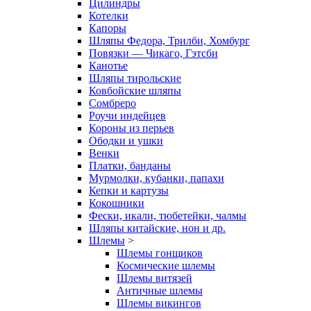
Цилиндры
Котелки
Капоры
Шляпы Федора, Трилби, Хомбург
Повязки — Чикаго, Гэтсби
Канотье
Шляпы тирольские
Ковбойские шляпы
Сомбреро
Роучи индейцев
Короны из перьев
Ободки и ушки
Венки
Платки, банданы
Мурмолки, кубанки, папахи
Кепки и картузы
Кокошники
Фески, икали, тюбетейки, чалмы
Шляпы китайские, нон и др.
Шлемы
>
Шлемы гонщиков
Космические шлемы
Шлемы витязей
Античные шлемы
Шлемы викингов