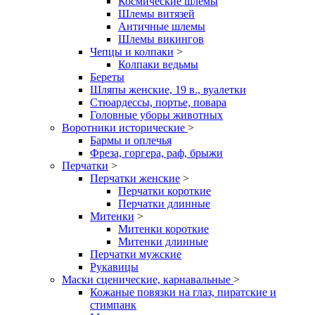
Космические шлемы
Шлемы витязей
Античные шлемы
Шлемы викингов
Чепцы и колпаки
>
Колпаки ведьмы
Береты
Шляпы женские, 19 в., вуалетки
Стюардессы, портье, повара
Головные уборы животных
Воротники исторические
>
Бармы и оплечья
Фреза, горгера, раф, брыжи
Перчатки
>
Перчатки женские
>
Перчатки короткие
Перчатки длинные
Митенки
>
Митенки короткие
Митенки длинные
Перчатки мужские
Рукавицы
Маски сценические, карнавальные
>
Кожаные повязки на глаз, пиратские и
стимпанк