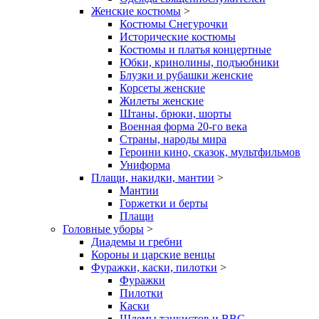
Женские костюмы
>
Костюмы Снегурочки
Исторические костюмы
Костюмы и платья концертные
Юбки, кринолины, подъюбники
Блузки и рубашки женские
Корсеты женские
Жилеты женские
Штаны, брюки, шорты
Военная форма 20-го века
Страны, народы мира
Героини кино, сказок, мультфильмов
Униформа
Плащи, накидки, мантии
>
Мантии
Горжетки и берты
Плащи
Головные уборы
>
Диадемы и гребни
Короны и царские венцы
Фуражки, каски, пилотки
>
Фуражки
Пилотки
Каски
Шлемы танкистов и ВВС