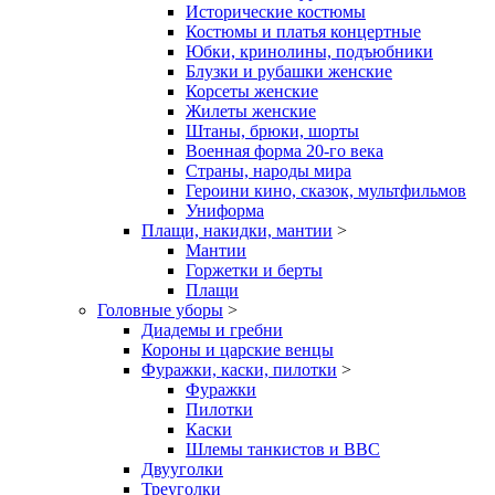
Исторические костюмы
Костюмы и платья концертные
Юбки, кринолины, подъюбники
Блузки и рубашки женские
Корсеты женские
Жилеты женские
Штаны, брюки, шорты
Военная форма 20-го века
Страны, народы мира
Героини кино, сказок, мультфильмов
Униформа
Плащи, накидки, мантии
>
Мантии
Горжетки и берты
Плащи
Головные уборы
>
Диадемы и гребни
Короны и царские венцы
Фуражки, каски, пилотки
>
Фуражки
Пилотки
Каски
Шлемы танкистов и ВВС
Двууголки
Треуголки