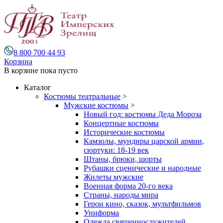
8 800 700 44 93
Корзина
В корзине
пока пусто
Каталог
Костюмы театральные
>
Мужские костюмы
>
Новый год: костюмы Деда Мороза
Концертные костюмы
Исторические костюмы
Камзолы, мундиры царской армии,
сюртуки: 18-19 век
Штаны, брюки, шорты
Рубашки сценические и народные
Жилеты мужские
Военная форма 20-го века
Страны, народы мира
Герои кино, сказок, мультфильмов
Униформа
Одежда священнослужителей