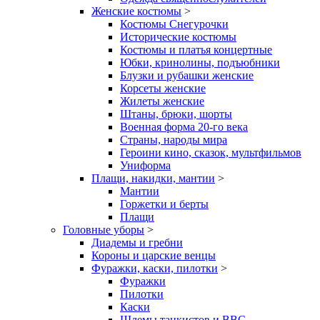
Женские костюмы
>
Костюмы Снегурочки
Исторические костюмы
Костюмы и платья концертные
Юбки, кринолины, подъюбники
Блузки и рубашки женские
Корсеты женские
Жилеты женские
Штаны, брюки, шорты
Военная форма 20-го века
Страны, народы мира
Героини кино, сказок, мультфильмов
Униформа
Плащи, накидки, мантии
>
Мантии
Горжетки и берты
Плащи
Головные уборы
>
Диадемы и гребни
Короны и царские венцы
Фуражки, каски, пилотки
>
Фуражки
Пилотки
Каски
Шлемы танкистов и ВВС