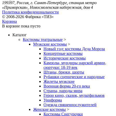
199397, Россия, г. Санкт-Петербург, станция метро
«Приморская», Новосмоленская набережная, дом 4
Политика конфиденциальности
© 2008-2026 Фабрика «ТИЗ»
Корзина
В корзине
пока пусто
Каталог
Костюмы театральные
>
Мужские костюмы
>
Новый год: костюмы Деда Мороза
Концертные костюмы
Исторические костюмы
Камзолы, мундиры царской армии,
сюртуки: 18-19 век
Штаны, брюки, шорты
Рубашки сценические и народные
Жилеты мужские
Военная форма 20-го века
Страны, народы мира
Герои кино, сказок, мультфильмов
Униформа
Одежда священнослужителей
Женские костюмы
>
Костюмы Снегурочки