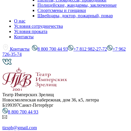
Полицейские, жандармы, заключенные
Спортсмены и гонщики
Швейцары, доктор, пожарный, повар
О нас
Условия сотрудничества
Условия проката
Контакты
Контакты
8 800 700 44 93
+7 812 982-27-72
+7 962
726-35-74
Театр Имперских Зрелищ
Новосмоленская набережная, дом 36, к5, литера
Б
199397
Санкт-Петербург
8 800 700 44 93
tizspb@gmail.com