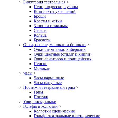
Бижутерия театральная
>
Цепи, подвески, кулоны
Комплекты украшений
Броши
Кресты и четки
Запонки и зажимы
Серьги
Кольца
Браслеты
Очки, пенсне, монокли и бинокли
>
Очки стимпанки, киберпанк
Очки цветные (стиляг и хиппи)
Очки авиаторов и полицейских
Пенсне
Монокли
Часы
>
Часы карманные
Часы наручные
Постиж и театральный грим
>
Грим
Постиж
Уши, носы, клыки
Гольфы и колготки
>
Колготки сценические
Гольфы театральные и исторические