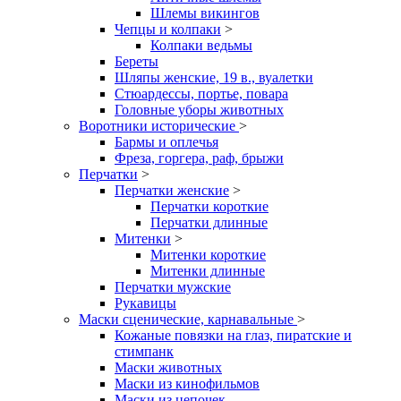
Шлемы викингов
Чепцы и колпаки
>
Колпаки ведьмы
Береты
Шляпы женские, 19 в., вуалетки
Стюардессы, портье, повара
Головные уборы животных
Воротники исторические
>
Бармы и оплечья
Фреза, горгера, раф, брыжи
Перчатки
>
Перчатки женские
>
Перчатки короткие
Перчатки длинные
Митенки
>
Митенки короткие
Митенки длинные
Перчатки мужские
Рукавицы
Маски сценические, карнавальные
>
Кожаные повязки на глаз, пиратские и
стимпанк
Маски животных
Маски из кинофильмов
Маски из цепочек