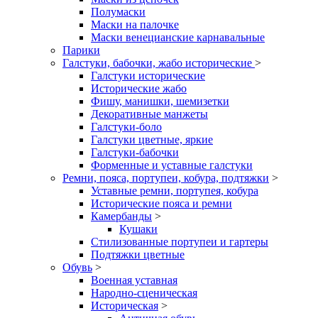
Полумаски
Маски на палочке
Маски венецианские карнавальные
Парики
Галстуки, бабочки, жабо исторические
>
Галстуки исторические
Исторические жабо
Фишу, манишки, шемизетки
Декоративные манжеты
Галстуки-боло
Галстуки цветные, яркие
Галстуки-бабочки
Форменные и уставные галстуки
Ремни, пояса, портупеи, кобура, подтяжки
>
Уставные ремни, портупея, кобура
Исторические пояса и ремни
Камербанды
>
Кушаки
Стилизованные портупеи и гартеры
Подтяжки цветные
Обувь
>
Военная уставная
Народно-сценическая
Историческая
>