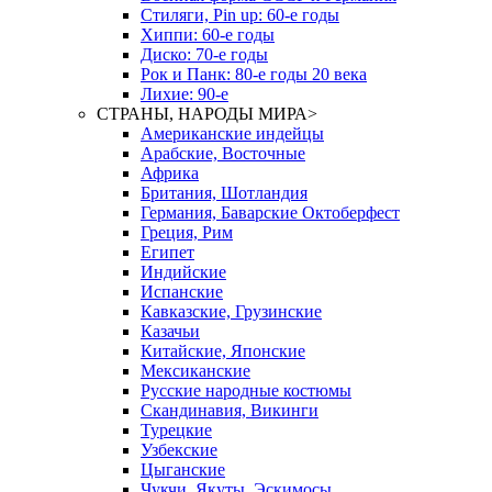
Стиляги, Pin up: 60-е годы
Хиппи: 60-е годы
Диско: 70-е годы
Рок и Панк: 80-е годы 20 века
Лихие: 90-е
СТРАНЫ, НАРОДЫ МИРА
>
Американские индейцы
Арабские, Восточные
Африка
Британия, Шотландия
Германия, Баварские Октоберфест
Греция, Рим
Египет
Индийские
Испанские
Кавказские, Грузинские
Казачьи
Китайские, Японские
Мексиканские
Русские народные костюмы
Скандинавия, Викинги
Турецкие
Узбекские
Цыганские
Чукчи, Якуты, Эскимосы