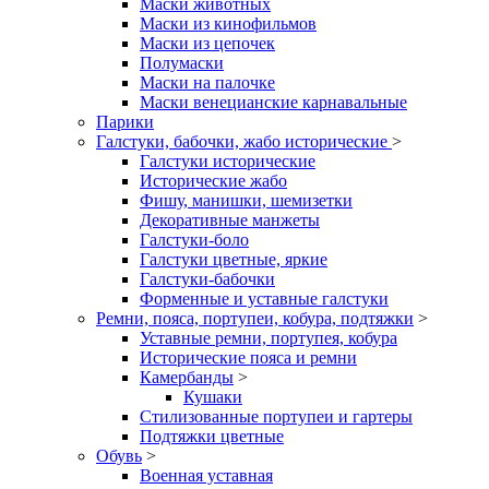
Маски животных
Маски из кинофильмов
Маски из цепочек
Полумаски
Маски на палочке
Маски венецианские карнавальные
Парики
Галстуки, бабочки, жабо исторические
>
Галстуки исторические
Исторические жабо
Фишу, манишки, шемизетки
Декоративные манжеты
Галстуки-боло
Галстуки цветные, яркие
Галстуки-бабочки
Форменные и уставные галстуки
Ремни, пояса, портупеи, кобура, подтяжки
>
Уставные ремни, портупея, кобура
Исторические пояса и ремни
Камербанды
>
Кушаки
Стилизованные портупеи и гартеры
Подтяжки цветные
Обувь
>
Военная уставная