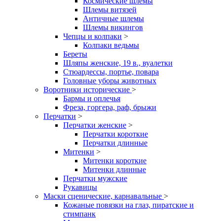
Космические шлемы
Шлемы витязей
Античные шлемы
Шлемы викингов
Чепцы и колпаки
>
Колпаки ведьмы
Береты
Шляпы женские, 19 в., вуалетки
Стюардессы, портье, повара
Головные уборы животных
Воротники исторические
>
Бармы и оплечья
Фреза, горгера, раф, брыжи
Перчатки
>
Перчатки женские
>
Перчатки короткие
Перчатки длинные
Митенки
>
Митенки короткие
Митенки длинные
Перчатки мужские
Рукавицы
Маски сценические, карнавальные
>
Кожаные повязки на глаз, пиратские и
стимпанк