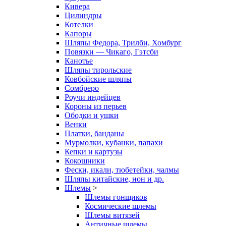
Кивера
Цилиндры
Котелки
Капоры
Шляпы Федора, Трилби, Хомбург
Повязки — Чикаго, Гэтсби
Канотье
Шляпы тирольские
Ковбойские шляпы
Сомбреро
Роучи индейцев
Короны из перьев
Ободки и ушки
Венки
Платки, банданы
Мурмолки, кубанки, папахи
Кепки и картузы
Кокошники
Фески, икали, тюбетейки, чалмы
Шляпы китайские, нон и др.
Шлемы
>
Шлемы гонщиков
Космические шлемы
Шлемы витязей
Античные шлемы