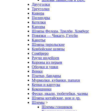
Двууголки
Треуголки
Кивера
Цилиндры
Котелки
Капоры
Шляпы Федора, Трилби, Хомбург
Повязки — Чикаго, Гэтсби
Канотье
Шляпы тирольские
Ковбойские шляпы
Сомбреро
Роучи индейцев
Короны из перьев
Ободки и ушки
Венки
Платки, банданы
Мурмолки, кубанки, папахи
Кепки и картузы
Кокошники
Фески, икали, тюбетейки, чалмы
Шляпы китайские, нон и др.
Шлемы
>
Шлемы гонщиков