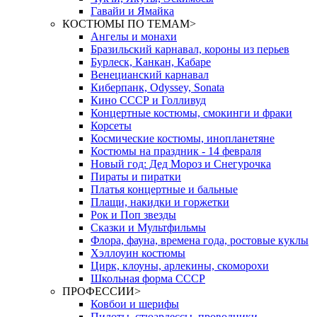
Гавайи и Ямайка
КОСТЮМЫ ПО ТЕМАМ
>
Ангелы и монахи
Бразильский карнавал, короны из перьев
Бурлеск, Канкан, Кабаре
Венецианский карнавал
Киберпанк, Odyssey, Sonata
Кино СССР и Голливуд
Концертные костюмы, смокинги и фраки
Корсеты
Космические костюмы, инопланетяне
Костюмы на праздник - 14 февраля
Новый год: Дед Мороз и Снегурочка
Пираты и пиратки
Платья концертные и бальные
Плащи, накидки и горжетки
Рок и Поп звезды
Сказки и Мультфильмы
Флора, фауна, времена года, ростовые куклы
Хэллоуин костюмы
Цирк, клоуны, арлекины, скоморохи
Школьная форма СССР
ПРОФЕССИИ
>
Ковбои и шерифы
Пилоты, стюардессы, проводники