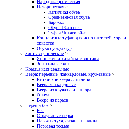
Народно-сценическая
Историческая
>
Античная обувь
Средневековая обувь
Барокко
Обувь 19-го века
Туфли Чикаго 30-х
Концертные туфли для исполнителей, хора и
оркестра
Обувь субкультур
Зонты сценические
>
Японские и китайские зонтики
Зонты-парасоли
Крылья карнавальные
Веера: перьевые, жаккардовые, кружевные
>
Китайские веера для танца
Веера жаккардовые
Веера из кружева и гипюра
Опахала
Веера из перьев
Перья и боа
>
Боа
Страусиные перья
Перья петуха, фазана, павлина
Перьевая тесьма