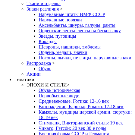
Ткани и отделка
Знаки различия
>
Нарукавные штаты ВМФ СССР
Нарукавные повязки
Аксельбанты, шнуры, галуны, ранты
Орденские ленты, ленты на бескозырку
Звезды, пуговицы
Кокарды
Шевроны, нашивки, эмблемы
Ордена, медали, значки
Погоны, лычки, петлицы, нарукавные знаки
Распродажа
>
Обувь
Акции
Тематики
ЭПОХИ И СТИЛИ
>
Обувь историческая
Первобытные люди
Средневековые, Готика: 12-16 век
Возрождение, Барокко, Рококо: 17-18 век
Камзолы, мундиры царской армии, сюртуки:
18-19 век
Стимпанк, Викторианский стиль: 19 век
Чикаго, Гэтсби: 20 век 30-е годы
Военная форма СССР и Германия