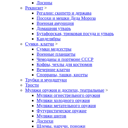
Лосины
Реквизит
>
Регалии: скипетр и держава
Посохи и мешки Деда Мороза
Военная амуниция
Домашняя утварь
Бутафорская, трюковая посуда и утварь
Канделябры
Сумки, клатчи
>
Сумки медсестры
Военные планшеты
Чемоданы и портмоне СССР
Кофры, чехлы для костюмов
Вечерние клатчи
Спорраны, ташки, кисеты
Трубки и мундштуки
Трости
Муляжи оружия и доспехи, театральные
>
Муляжи огнестрельного оружия
Муляжи холодного оружия
Муляжи метательного оружия
Футуристическое оружие
Муляжи щитов
Доспехи
Шлемы, наручи, поножи