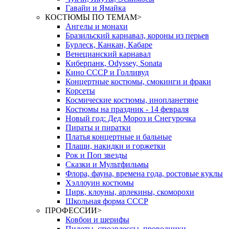
Гавайи и Ямайка
КОСТЮМЫ ПО ТЕМАМ
>
Ангелы и монахи
Бразильский карнавал, короны из перьев
Бурлеск, Канкан, Кабаре
Венецианский карнавал
Киберпанк, Odyssey, Sonata
Кино СССР и Голливуд
Концертные костюмы, смокинги и фраки
Корсеты
Космические костюмы, инопланетяне
Костюмы на праздник - 14 февраля
Новый год: Дед Мороз и Снегурочка
Пираты и пиратки
Платья концертные и бальные
Плащи, накидки и горжетки
Рок и Поп звезды
Сказки и Мультфильмы
Флора, фауна, времена года, ростовые куклы
Хэллоуин костюмы
Цирк, клоуны, арлекины, скоморохи
Школьная форма СССР
ПРОФЕССИИ
>
Ковбои и шерифы
Пилоты, стюардессы, проводники