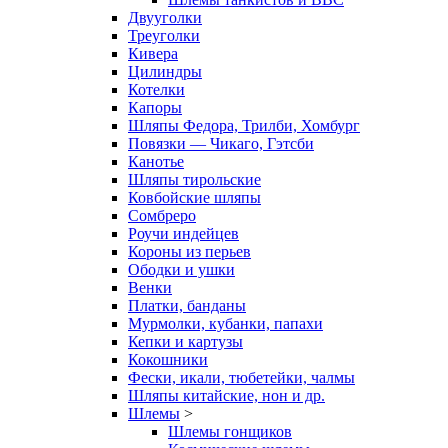
Двууголки
Треуголки
Кивера
Цилиндры
Котелки
Капоры
Шляпы Федора, Трилби, Хомбург
Повязки — Чикаго, Гэтсби
Канотье
Шляпы тирольские
Ковбойские шляпы
Сомбреро
Роучи индейцев
Короны из перьев
Ободки и ушки
Венки
Платки, банданы
Мурмолки, кубанки, папахи
Кепки и картузы
Кокошники
Фески, икали, тюбетейки, чалмы
Шляпы китайские, нон и др.
Шлемы
>
Шлемы гонщиков