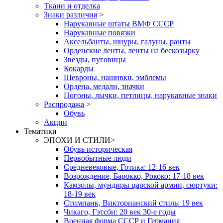
Ткани и отделка
Знаки различия
>
Нарукавные штаты ВМФ СССР
Нарукавные повязки
Аксельбанты, шнуры, галуны, ранты
Орденские ленты, ленты на бескозырку
Звезды, пуговицы
Кокарды
Шевроны, нашивки, эмблемы
Ордена, медали, значки
Погоны, лычки, петлицы, нарукавные знаки
Распродажа
>
Обувь
Акции
Тематики
ЭПОХИ И СТИЛИ
>
Обувь историческая
Первобытные люди
Средневековые, Готика: 12-16 век
Возрождение, Барокко, Рококо: 17-18 век
Камзолы, мундиры царской армии, сюртуки:
18-19 век
Стимпанк, Викторианский стиль: 19 век
Чикаго, Гэтсби: 20 век 30-е годы
Военная форма СССР и Германия