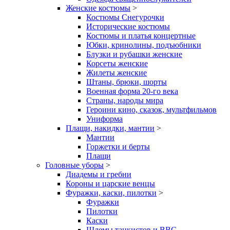
Женские костюмы
>
Костюмы Снегурочки
Исторические костюмы
Костюмы и платья концертные
Юбки, кринолины, подъюбники
Блузки и рубашки женские
Корсеты женские
Жилеты женские
Штаны, брюки, шорты
Военная форма 20-го века
Страны, народы мира
Героини кино, сказок, мультфильмов
Униформа
Плащи, накидки, мантии
>
Мантии
Горжетки и берты
Плащи
Головные уборы
>
Диадемы и гребни
Короны и царские венцы
Фуражки, каски, пилотки
>
Фуражки
Пилотки
Каски
Шлемы танкистов и ВВС