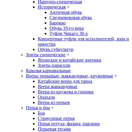
Народно-сценическая
Историческая
>
Античная обувь
Средневековая обувь
Барокко
Обувь 19-го века
Туфли Чикаго 30-х
Концертные туфли для исполнителей, хора и
оркестра
Обувь субкультур
Зонты сценические
>
Японские и китайские зонтики
Зонты-парасоли
Крылья карнавальные
Веера: перьевые, жаккардовые, кружевные
>
Китайские веера для танца
Веера жаккардовые
Веера из кружева и гипюра
Опахала
Веера из перьев
Перья и боа
>
Боа
Страусиные перья
Перья петуха, фазана, павлина
Перьевая тесьма