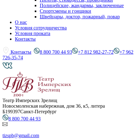
Полицейские, жандармы, заключенные
Спортсмены и гонщики
Швейцары, доктор, пожарный, повар
О нас
Условия сотрудничества
Условия проката
Контакты
Контакты
8 800 700 44 93
+7 812 982-27-72
+7 962
726-35-74
Театр Имперских Зрелищ
Новосмоленская набережная, дом 36, к5, литера
Б
199397
Санкт-Петербург
8 800 700 44 93
tizspb@gmail.com