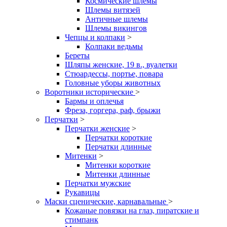
Космические шлемы
Шлемы витязей
Античные шлемы
Шлемы викингов
Чепцы и колпаки
>
Колпаки ведьмы
Береты
Шляпы женские, 19 в., вуалетки
Стюардессы, портье, повара
Головные уборы животных
Воротники исторические
>
Бармы и оплечья
Фреза, горгера, раф, брыжи
Перчатки
>
Перчатки женские
>
Перчатки короткие
Перчатки длинные
Митенки
>
Митенки короткие
Митенки длинные
Перчатки мужские
Рукавицы
Маски сценические, карнавальные
>
Кожаные повязки на глаз, пиратские и
стимпанк