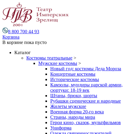
8 800 700 44 93
Корзина
В корзине
пока пусто
Каталог
Костюмы театральные
>
Мужские костюмы
>
Новый год: костюмы Деда Мороза
Концертные костюмы
Исторические костюмы
Камзолы, мундиры царской армии,
сюртуки: 18-19 век
Штаны, брюки, шорты
Рубашки сценические и народные
Жилеты мужские
Военная форма 20-го века
Страны, народы мира
Герои кино, сказок, мультфильмов
Униформа
Одежда священнослужителей