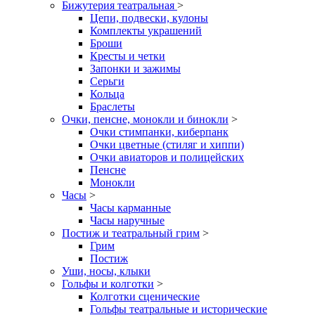
Бижутерия театральная
>
Цепи, подвески, кулоны
Комплекты украшений
Броши
Кресты и четки
Запонки и зажимы
Серьги
Кольца
Браслеты
Очки, пенсне, монокли и бинокли
>
Очки стимпанки, киберпанк
Очки цветные (стиляг и хиппи)
Очки авиаторов и полицейских
Пенсне
Монокли
Часы
>
Часы карманные
Часы наручные
Постиж и театральный грим
>
Грим
Постиж
Уши, носы, клыки
Гольфы и колготки
>
Колготки сценические
Гольфы театральные и исторические