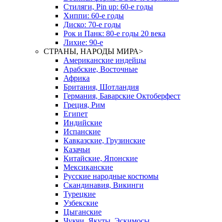
Стиляги, Pin up: 60-е годы
Хиппи: 60-е годы
Диско: 70-е годы
Рок и Панк: 80-е годы 20 века
Лихие: 90-е
СТРАНЫ, НАРОДЫ МИРА
>
Американские индейцы
Арабские, Восточные
Африка
Британия, Шотландия
Германия, Баварские Октоберфест
Греция, Рим
Египет
Индийские
Испанские
Кавказские, Грузинские
Казачьи
Китайские, Японские
Мексиканские
Русские народные костюмы
Скандинавия, Викинги
Турецкие
Узбекские
Цыганские
Чукчи, Якуты, Эскимосы