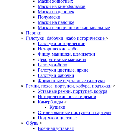
Маски животных
Маски из кинофильмов
Маски из цепочек
Полумаски
Маски на палочке
Маски венецианские карнавальные
Парики
Галстуки, бабочки, жабо исторические
>
Галстуки исторические
Исторические жабо
Фишу, манишки, шемизетки
Декоративные манжеты
Галстуки-боло
Галстуки цветные, яркие
Галстуки-бабочки
Форменные и уставные галстуки
Ремни, пояса, портупеи, кобура, подтяжки
>
Уставные ремни, портупея, кобура
Исторические пояса и ремни
Камербанды
>
Кушаки
Стилизованные портупеи и гартеры
Подтяжки цветные
Обувь
>
Военная уставная