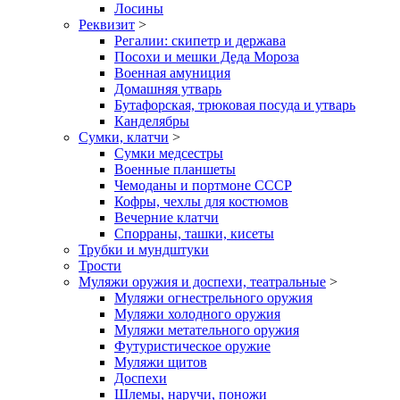
Лосины
Реквизит
>
Регалии: скипетр и держава
Посохи и мешки Деда Мороза
Военная амуниция
Домашняя утварь
Бутафорская, трюковая посуда и утварь
Канделябры
Сумки, клатчи
>
Сумки медсестры
Военные планшеты
Чемоданы и портмоне СССР
Кофры, чехлы для костюмов
Вечерние клатчи
Спорраны, ташки, кисеты
Трубки и мундштуки
Трости
Муляжи оружия и доспехи, театральные
>
Муляжи огнестрельного оружия
Муляжи холодного оружия
Муляжи метательного оружия
Футуристическое оружие
Муляжи щитов
Доспехи
Шлемы, наручи, поножи