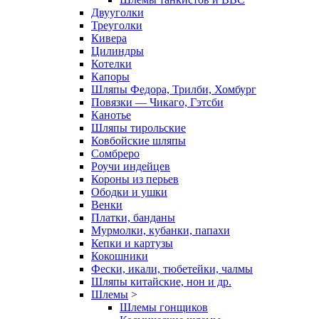
Двууголки
Треуголки
Кивера
Цилиндры
Котелки
Капоры
Шляпы Федора, Трилби, Хомбург
Повязки — Чикаго, Гэтсби
Канотье
Шляпы тирольские
Ковбойские шляпы
Сомбреро
Роучи индейцев
Короны из перьев
Ободки и ушки
Венки
Платки, банданы
Мурмолки, кубанки, папахи
Кепки и картузы
Кокошники
Фески, икали, тюбетейки, чалмы
Шляпы китайские, нон и др.
Шлемы
>
Шлемы гонщиков