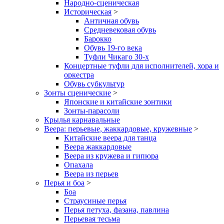
Народно-сценическая
Историческая
>
Античная обувь
Средневековая обувь
Барокко
Обувь 19-го века
Туфли Чикаго 30-х
Концертные туфли для исполнителей, хора и
оркестра
Обувь субкультур
Зонты сценические
>
Японские и китайские зонтики
Зонты-парасоли
Крылья карнавальные
Веера: перьевые, жаккардовые, кружевные
>
Китайские веера для танца
Веера жаккардовые
Веера из кружева и гипюра
Опахала
Веера из перьев
Перья и боа
>
Боа
Страусиные перья
Перья петуха, фазана, павлина
Перьевая тесьма