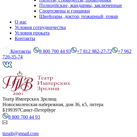
Полицейские, жандармы, заключенные
Спортсмены и гонщики
Швейцары, доктор, пожарный, повар
О нас
Условия сотрудничества
Условия проката
Контакты
Контакты
8 800 700 44 93
+7 812 982-27-72
+7 962
726-35-74
Театр Имперских Зрелищ
Новосмоленская набережная, дом 36, к5, литера
Б
199397
Санкт-Петербург
8 800 700 44 93
tizspb@gmail.com