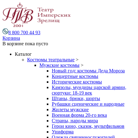
8 800 700 44 93
Корзина
В корзине
пока пусто
Каталог
Костюмы театральные
>
Мужские костюмы
>
Новый год: костюмы Деда Мороза
Концертные костюмы
Исторические костюмы
Камзолы, мундиры царской армии,
сюртуки: 18-19 век
Штаны, брюки, шорты
Рубашки сценические и народные
Жилеты мужские
Военная форма 20-го века
Страны, народы мира
Герои кино, сказок, мультфильмов
Униформа
Одежда священнослужителей