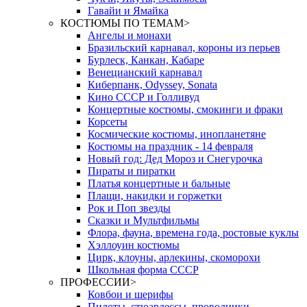
Гавайи и Ямайка
КОСТЮМЫ ПО ТЕМАМ
>
Ангелы и монахи
Бразильский карнавал, короны из перьев
Бурлеск, Канкан, Кабаре
Венецианский карнавал
Киберпанк, Odyssey, Sonata
Кино СССР и Голливуд
Концертные костюмы, смокинги и фраки
Корсеты
Космические костюмы, инопланетяне
Костюмы на праздник - 14 февраля
Новый год: Дед Мороз и Снегурочка
Пираты и пиратки
Платья концертные и бальные
Плащи, накидки и горжетки
Рок и Поп звезды
Сказки и Мультфильмы
Флора, фауна, времена года, ростовые куклы
Хэллоуин костюмы
Цирк, клоуны, арлекины, скоморохи
Школьная форма СССР
ПРОФЕССИИ
>
Ковбои и шерифы
Пилоты, стюардессы, проводники