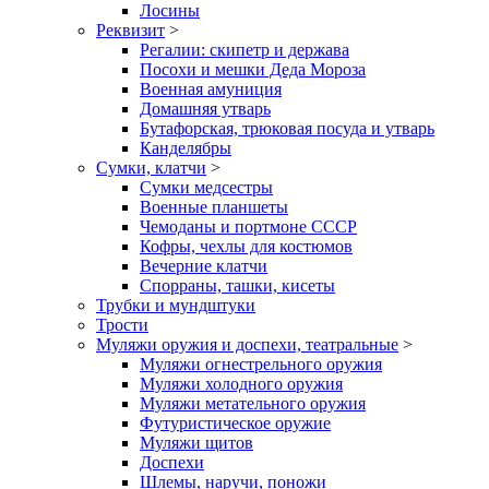
Лосины
Реквизит
>
Регалии: скипетр и держава
Посохи и мешки Деда Мороза
Военная амуниция
Домашняя утварь
Бутафорская, трюковая посуда и утварь
Канделябры
Сумки, клатчи
>
Сумки медсестры
Военные планшеты
Чемоданы и портмоне СССР
Кофры, чехлы для костюмов
Вечерние клатчи
Спорраны, ташки, кисеты
Трубки и мундштуки
Трости
Муляжи оружия и доспехи, театральные
>
Муляжи огнестрельного оружия
Муляжи холодного оружия
Муляжи метательного оружия
Футуристическое оружие
Муляжи щитов
Доспехи
Шлемы, наручи, поножи