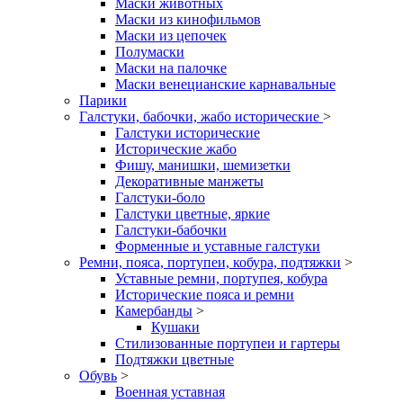
Маски животных
Маски из кинофильмов
Маски из цепочек
Полумаски
Маски на палочке
Маски венецианские карнавальные
Парики
Галстуки, бабочки, жабо исторические
>
Галстуки исторические
Исторические жабо
Фишу, манишки, шемизетки
Декоративные манжеты
Галстуки-боло
Галстуки цветные, яркие
Галстуки-бабочки
Форменные и уставные галстуки
Ремни, пояса, портупеи, кобура, подтяжки
>
Уставные ремни, портупея, кобура
Исторические пояса и ремни
Камербанды
>
Кушаки
Стилизованные портупеи и гартеры
Подтяжки цветные
Обувь
>
Военная уставная