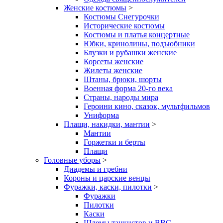
Женские костюмы
>
Костюмы Снегурочки
Исторические костюмы
Костюмы и платья концертные
Юбки, кринолины, подъюбники
Блузки и рубашки женские
Корсеты женские
Жилеты женские
Штаны, брюки, шорты
Военная форма 20-го века
Страны, народы мира
Героини кино, сказок, мультфильмов
Униформа
Плащи, накидки, мантии
>
Мантии
Горжетки и берты
Плащи
Головные уборы
>
Диадемы и гребни
Короны и царские венцы
Фуражки, каски, пилотки
>
Фуражки
Пилотки
Каски
Шлемы танкистов и ВВС