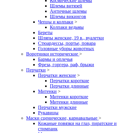
Космические шлемы
Шлемы витязей
Античные шлемы
Шлемы викингов
Чепцы и колпаки
>
Колпаки ведьмы
Береты
Шляпы женские, 19 в., вуалетки
Стюардессы, портье, повара
Головные уборы животных
Воротники исторические
>
Бармы и оплечья
Фреза, горгера, раф, брыжи
Перчатки
>
Перчатки женские
>
Перчатки короткие
Перчатки длинные
Митенки
>
Митенки короткие
Митенки длинные
Перчатки мужские
Рукавицы
Маски сценические, карнавальные
>
Кожаные повязки на глаз, пиратские и
стимпанк