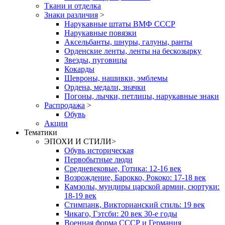
Ткани и отделка
Знаки различия
>
Нарукавные штаты ВМФ СССР
Нарукавные повязки
Аксельбанты, шнуры, галуны, ранты
Орденские ленты, ленты на бескозырку
Звезды, пуговицы
Кокарды
Шевроны, нашивки, эмблемы
Ордена, медали, значки
Погоны, лычки, петлицы, нарукавные знаки
Распродажа
>
Обувь
Акции
Тематики
ЭПОХИ И СТИЛИ
>
Обувь историческая
Первобытные люди
Средневековые, Готика: 12-16 век
Возрождение, Барокко, Рококо: 17-18 век
Камзолы, мундиры царской армии, сюртуки:
18-19 век
Стимпанк, Викторианский стиль: 19 век
Чикаго, Гэтсби: 20 век 30-е годы
Военная форма СССР и Германия