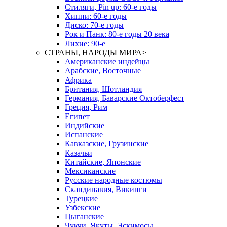
Стиляги, Pin up: 60-е годы
Хиппи: 60-е годы
Диско: 70-е годы
Рок и Панк: 80-е годы 20 века
Лихие: 90-е
СТРАНЫ, НАРОДЫ МИРА
>
Американские индейцы
Арабские, Восточные
Африка
Британия, Шотландия
Германия, Баварские Октоберфест
Греция, Рим
Египет
Индийские
Испанские
Кавказские, Грузинские
Казачьи
Китайские, Японские
Мексиканские
Русские народные костюмы
Скандинавия, Викинги
Турецкие
Узбекские
Цыганские
Чукчи, Якуты, Эскимосы