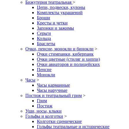
Бижутерия театральная
>
Цепи, подвески, кулоны
Комплекты украшений
Броши
Кресты и четки
Запонки и зажимы
Серьги
Кольца
Браслеты
Очки, пенсне, монокли и бинокли
>
Очки стимпанки, киберпанк
Очки цветные (стиляг и хиппи)
Очки авиаторов и полицейских
Пенсне
Монокли
Часы
>
Часы карманные
Часы наручные
Постиж и театральный грим
>
Грим
Постиж
Уши, носы, клыки
Гольфы и колготки
>
Колготки сценические
Гольфы театральные и исторические