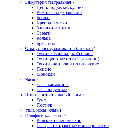
Бижутерия театральная
>
Цепи, подвески, кулоны
Комплекты украшений
Броши
Кресты и четки
Запонки и зажимы
Серьги
Кольца
Браслеты
Очки, пенсне, монокли и бинокли
>
Очки стимпанки, киберпанк
Очки цветные (стиляг и хиппи)
Очки авиаторов и полицейских
Пенсне
Монокли
Часы
>
Часы карманные
Часы наручные
Постиж и театральный грим
>
Грим
Постиж
Уши, носы, клыки
Гольфы и колготки
>
Колготки сценические
Гольфы театральные и исторические