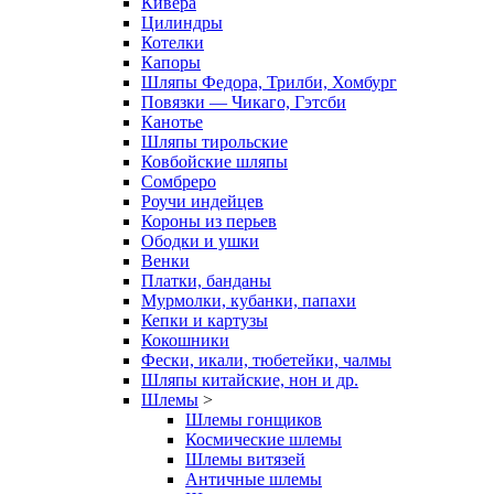
Кивера
Цилиндры
Котелки
Капоры
Шляпы Федора, Трилби, Хомбург
Повязки — Чикаго, Гэтсби
Канотье
Шляпы тирольские
Ковбойские шляпы
Сомбреро
Роучи индейцев
Короны из перьев
Ободки и ушки
Венки
Платки, банданы
Мурмолки, кубанки, папахи
Кепки и картузы
Кокошники
Фески, икали, тюбетейки, чалмы
Шляпы китайские, нон и др.
Шлемы
>
Шлемы гонщиков
Космические шлемы
Шлемы витязей
Античные шлемы