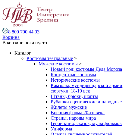
8 800 700 44 93
Корзина
В корзине
пока пусто
Каталог
Костюмы театральные
>
Мужские костюмы
>
Новый год: костюмы Деда Мороза
Концертные костюмы
Исторические костюмы
Камзолы, мундиры царской армии,
сюртуки: 18-19 век
Штаны, брюки, шорты
Рубашки сценические и народные
Жилеты мужские
Военная форма 20-го века
Страны, народы мира
Герои кино, сказок, мультфильмов
Униформа
Одежда священнослужителей