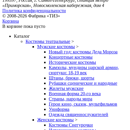
199397, Россия, г. Санкт-Петербург, станция метро
«Приморская», Новосмоленская набережная, дом 4
Политика конфиденциальности
© 2008-2026 Фабрика «ТИЗ»
Корзина
В корзине
пока пусто
Каталог
Костюмы театральные
>
Мужские костюмы
>
Новый год: костюмы Деда Мороза
Концертные костюмы
Исторические костюмы
Камзолы, мундиры царской армии,
сюртуки: 18-19 век
Штаны, брюки, шорты
Рубашки сценические и народные
Жилеты мужские
Военная форма 20-го века
Страны, народы мира
Герои кино, сказок, мультфильмов
Униформа
Одежда священнослужителей
Женские костюмы
>
Костюмы Снегурочки