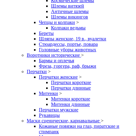
Космические шлемы
Шлемы витязей
Античные шлемы
Шлемы викингов
Чепцы и колпаки
>
Колпаки ведьмы
Береты
Шляпы женские, 19 в., вуалетки
Стюардессы, портье, повара
Головные уборы животных
Воротники исторические
>
Бармы и оплечья
Фреза, горгера, раф, брыжи
Перчатки
>
Перчатки женские
>
Перчатки короткие
Перчатки длинные
Митенки
>
Митенки короткие
Митенки длинные
Перчатки мужские
Рукавицы
Маски сценические, карнавальные
>
Кожаные повязки на глаз, пиратские и
стимпанк