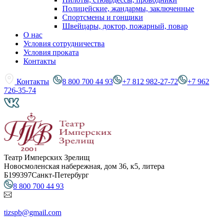
Полицейские, жандармы, заключенные
Спортсмены и гонщики
Швейцары, доктор, пожарный, повар
О нас
Условия сотрудничества
Условия проката
Контакты
Контакты
8 800 700 44 93
+7 812 982-27-72
+7 962
726-35-74
Театр Имперских Зрелищ
Новосмоленская набережная, дом 36, к5, литера
Б
199397
Санкт-Петербург
8 800 700 44 93
tizspb@gmail.com