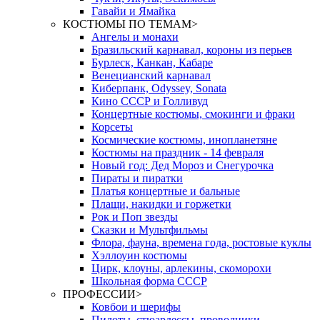
Гавайи и Ямайка
КОСТЮМЫ ПО ТЕМАМ
>
Ангелы и монахи
Бразильский карнавал, короны из перьев
Бурлеск, Канкан, Кабаре
Венецианский карнавал
Киберпанк, Odyssey, Sonata
Кино СССР и Голливуд
Концертные костюмы, смокинги и фраки
Корсеты
Космические костюмы, инопланетяне
Костюмы на праздник - 14 февраля
Новый год: Дед Мороз и Снегурочка
Пираты и пиратки
Платья концертные и бальные
Плащи, накидки и горжетки
Рок и Поп звезды
Сказки и Мультфильмы
Флора, фауна, времена года, ростовые куклы
Хэллоуин костюмы
Цирк, клоуны, арлекины, скоморохи
Школьная форма СССР
ПРОФЕССИИ
>
Ковбои и шерифы
Пилоты, стюардессы, проводники