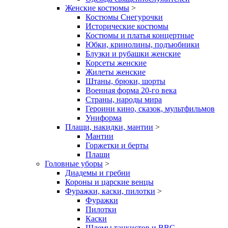
Женские костюмы
>
Костюмы Снегурочки
Исторические костюмы
Костюмы и платья концертные
Юбки, кринолины, подъюбники
Блузки и рубашки женские
Корсеты женские
Жилеты женские
Штаны, брюки, шорты
Военная форма 20-го века
Страны, народы мира
Героини кино, сказок, мультфильмов
Униформа
Плащи, накидки, мантии
>
Мантии
Горжетки и берты
Плащи
Головные уборы
>
Диадемы и гребни
Короны и царские венцы
Фуражки, каски, пилотки
>
Фуражки
Пилотки
Каски
Шлемы танкистов и ВВС