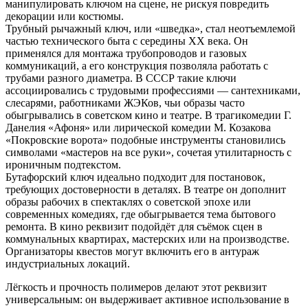
манипулировать ключом на сцене, не рискуя повредить
декорации или костюмы.
Трубный рычажный ключ, или «шведка», стал неотъемлемой
частью технического быта с середины XX века. Он
применялся для монтажа трубопроводов и газовых
коммуникаций, а его конструкция позволяла работать с
трубами разного диаметра. В СССР такие ключи
ассоциировались с трудовыми профессиями — сантехниками,
слесарями, работниками ЖЭКов, чьи образы часто
обыгрывались в советском кино и театре. В трагикомедии Г.
Данелия «Афоня» или лирической комедии М. Козакова
«Покровские ворота» подобные инструменты становились
символами «мастеров на все руки», сочетая утилитарность с
ироничным подтекстом.
Бутафорский ключ идеально подходит для постановок,
требующих достоверности в деталях. В театре он дополнит
образы рабочих в спектаклях о советской эпохе или
современных комедиях, где обыгрывается тема бытового
ремонта. В кино реквизит подойдёт для съёмок сцен в
коммунальных квартирах, мастерских или на производстве.
Организаторы квестов могут включить его в антураж
индустриальных локаций.
Лёгкость и прочность полимеров делают этот реквизит
универсальным: он выдерживает активное использование в