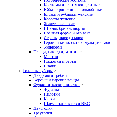
Исторические костюмы
Костюмы и платья концертные
Юбки, кринолины, подъюбники
Блузки и рубашки женские
Корсеты женские
Жилеты женские
Штаны, брюки, шорты
Военная форма 20-го века
Страны, народы мира
Героини кино, сказок, мультфильмов
Униформа
Плащи, накидки, мантии
>
Мантии
Горжетки и берты
Плащи
Головные уборы
>
Диадемы и гребни
Короны и царские венцы
Фуражки, каски, пилотки
>
Фуражки
Пилотки
Каски
Шлемы танкистов и ВВС
Двууголки
Треуголки