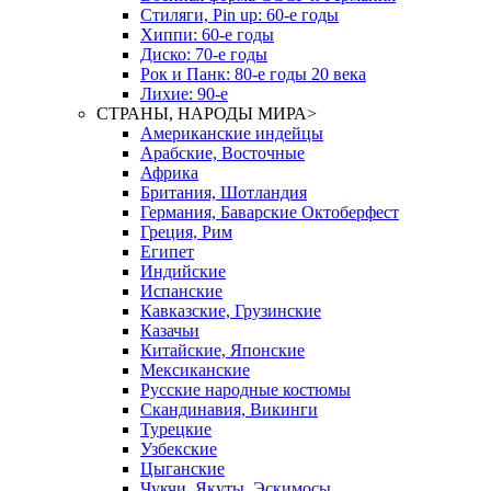
Стиляги, Pin up: 60-е годы
Хиппи: 60-е годы
Диско: 70-е годы
Рок и Панк: 80-е годы 20 века
Лихие: 90-е
СТРАНЫ, НАРОДЫ МИРА
>
Американские индейцы
Арабские, Восточные
Африка
Британия, Шотландия
Германия, Баварские Октоберфест
Греция, Рим
Египет
Индийские
Испанские
Кавказские, Грузинские
Казачьи
Китайские, Японские
Мексиканские
Русские народные костюмы
Скандинавия, Викинги
Турецкие
Узбекские
Цыганские
Чукчи, Якуты, Эскимосы