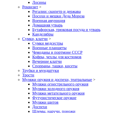
Лосины
Реквизит
>
Регалии: скипетр и держава
Посохи и мешки Деда Мороза
Военная амуниция
Домашняя утварь
Бутафорская, трюковая посуда и утварь
Канделябры
Сумки, клатчи
>
Сумки медсестры
Военные планшеты
Чемоданы и портмоне СССР
Кофры, чехлы для костюмов
Вечерние клатчи
Спорраны, ташки, кисеты
Трубки и мундштуки
Трости
Муляжи оружия и доспехи, театральные
>
Муляжи огнестрельного оружия
Муляжи холодного оружия
Муляжи метательного оружия
Футуристическое оружие
Муляжи щитов
Доспехи
Шлемы, наручи, поножи