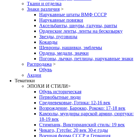
Ткани и отделка
Знаки различия
>
Нарукавные штаты ВМФ СССР
Нарукавные повязки
Аксельбанты, шнуры, галуны, ранты
Орденские ленты, ленты на бескозырку
Звезды, пуговицы
Кокарды
Шевроны, нашивки, эмблемы
Ордена, медали, значки
Погоны, лычки, петлицы, нарукавные знаки
Распродажа
>
Обувь
Акции
Тематики
ЭПОХИ И СТИЛИ
>
Обувь историческая
Первобытные люди
Средневековые, Готика: 12-16 век
Возрождение, Барокко, Рококо: 17-18 век
Камзолы, мундиры царской армии, сюртуки:
18-19 век
Стимпанк, Викторианский стиль: 19 век
Чикаго, Гэтсби: 20 век 30-е годы
Военная форма СССР и Германия