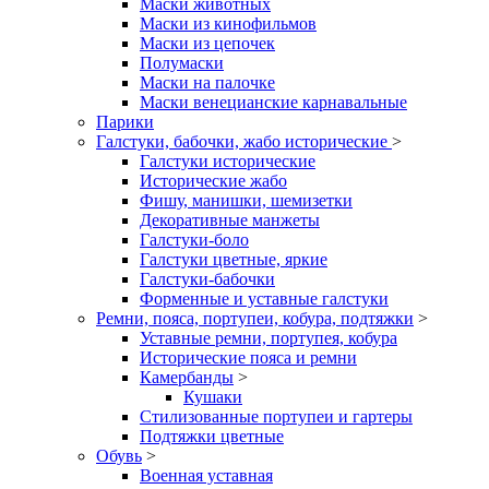
Маски животных
Маски из кинофильмов
Маски из цепочек
Полумаски
Маски на палочке
Маски венецианские карнавальные
Парики
Галстуки, бабочки, жабо исторические
>
Галстуки исторические
Исторические жабо
Фишу, манишки, шемизетки
Декоративные манжеты
Галстуки-боло
Галстуки цветные, яркие
Галстуки-бабочки
Форменные и уставные галстуки
Ремни, пояса, портупеи, кобура, подтяжки
>
Уставные ремни, портупея, кобура
Исторические пояса и ремни
Камербанды
>
Кушаки
Стилизованные портупеи и гартеры
Подтяжки цветные
Обувь
>
Военная уставная