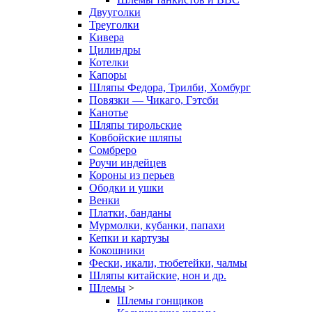
Двууголки
Треуголки
Кивера
Цилиндры
Котелки
Капоры
Шляпы Федора, Трилби, Хомбург
Повязки — Чикаго, Гэтсби
Канотье
Шляпы тирольские
Ковбойские шляпы
Сомбреро
Роучи индейцев
Короны из перьев
Ободки и ушки
Венки
Платки, банданы
Мурмолки, кубанки, папахи
Кепки и картузы
Кокошники
Фески, икали, тюбетейки, чалмы
Шляпы китайские, нон и др.
Шлемы
>
Шлемы гонщиков