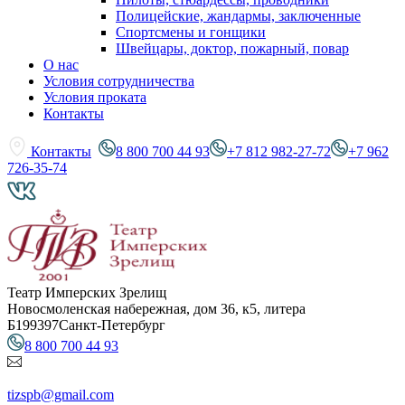
Полицейские, жандармы, заключенные
Спортсмены и гонщики
Швейцары, доктор, пожарный, повар
О нас
Условия сотрудничества
Условия проката
Контакты
Контакты
8 800 700 44 93
+7 812 982-27-72
+7 962
726-35-74
Театр Имперских Зрелищ
Новосмоленская набережная, дом 36, к5, литера
Б
199397
Санкт-Петербург
8 800 700 44 93
tizspb@gmail.com