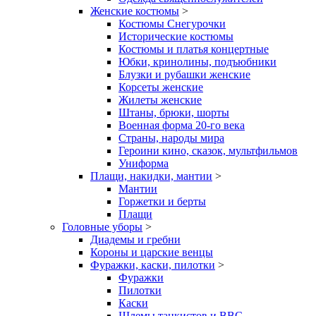
Женские костюмы
>
Костюмы Снегурочки
Исторические костюмы
Костюмы и платья концертные
Юбки, кринолины, подъюбники
Блузки и рубашки женские
Корсеты женские
Жилеты женские
Штаны, брюки, шорты
Военная форма 20-го века
Страны, народы мира
Героини кино, сказок, мультфильмов
Униформа
Плащи, накидки, мантии
>
Мантии
Горжетки и берты
Плащи
Головные уборы
>
Диадемы и гребни
Короны и царские венцы
Фуражки, каски, пилотки
>
Фуражки
Пилотки
Каски
Шлемы танкистов и ВВС