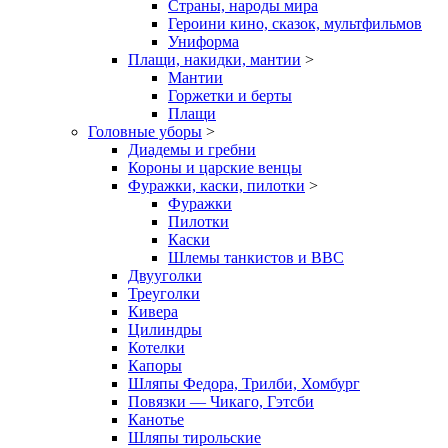
Страны, народы мира
Героини кино, сказок, мультфильмов
Униформа
Плащи, накидки, мантии
>
Мантии
Горжетки и берты
Плащи
Головные уборы
>
Диадемы и гребни
Короны и царские венцы
Фуражки, каски, пилотки
>
Фуражки
Пилотки
Каски
Шлемы танкистов и ВВС
Двууголки
Треуголки
Кивера
Цилиндры
Котелки
Капоры
Шляпы Федора, Трилби, Хомбург
Повязки — Чикаго, Гэтсби
Канотье
Шляпы тирольские