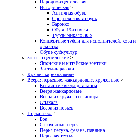
Народно-сценическая
Историческая
>
Античная обувь
Средневековая обувь
Барокко
Обувь 19-го века
Туфли Чикаго 30-х
Концертные туфли для исполнителей, хора и
оркестра
Обувь субкультур
Зонты сценические
>
Японские и китайские зонтики
Зонты-парасоли
Крылья карнавальные
Веера: перьевые, жаккардовые, кружевные
>
Китайские веера для танца
Веера жаккардовые
Веера из кружева и гипюра
Опахала
Веера из перьев
Перья и боа
>
Боа
Страусиные перья
Перья петуха, фазана, павлина
Перьевая тесьма