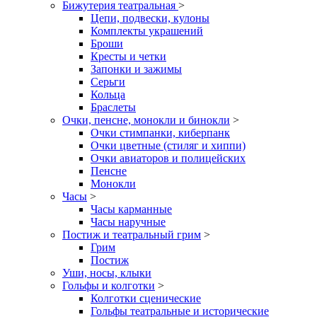
Бижутерия театральная
>
Цепи, подвески, кулоны
Комплекты украшений
Броши
Кресты и четки
Запонки и зажимы
Серьги
Кольца
Браслеты
Очки, пенсне, монокли и бинокли
>
Очки стимпанки, киберпанк
Очки цветные (стиляг и хиппи)
Очки авиаторов и полицейских
Пенсне
Монокли
Часы
>
Часы карманные
Часы наручные
Постиж и театральный грим
>
Грим
Постиж
Уши, носы, клыки
Гольфы и колготки
>
Колготки сценические
Гольфы театральные и исторические