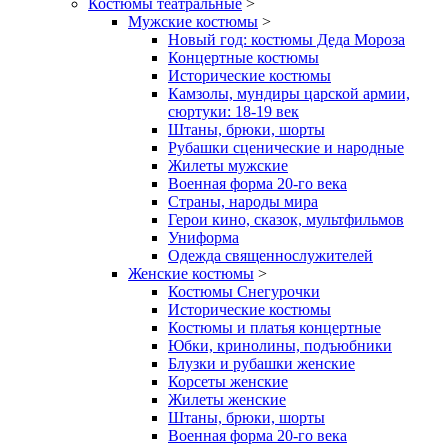
Костюмы театральные
>
Мужские костюмы
>
Новый год: костюмы Деда Мороза
Концертные костюмы
Исторические костюмы
Камзолы, мундиры царской армии,
сюртуки: 18-19 век
Штаны, брюки, шорты
Рубашки сценические и народные
Жилеты мужские
Военная форма 20-го века
Страны, народы мира
Герои кино, сказок, мультфильмов
Униформа
Одежда священнослужителей
Женские костюмы
>
Костюмы Снегурочки
Исторические костюмы
Костюмы и платья концертные
Юбки, кринолины, подъюбники
Блузки и рубашки женские
Корсеты женские
Жилеты женские
Штаны, брюки, шорты
Военная форма 20-го века