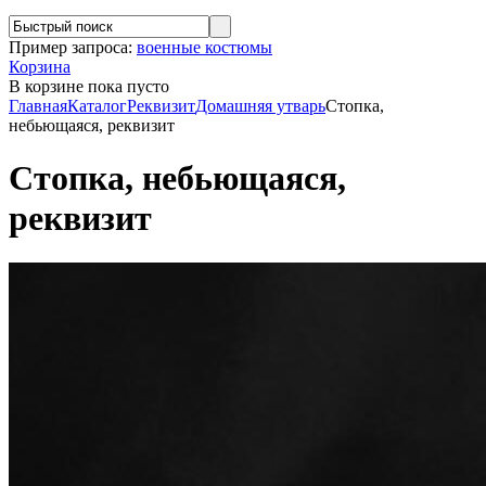
Пример запроса:
военные костюмы
Корзина
В корзине
пока пусто
Главная
Каталог
Реквизит
Домашняя утварь
Стопка,
небьющаяся, реквизит
Стопка, небьющаяся,
реквизит