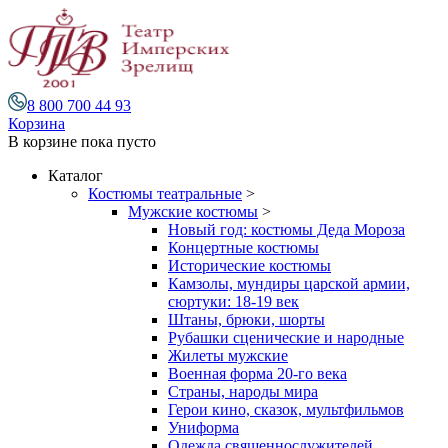
8 800 700 44 93
Корзина
В корзине
пока пусто
Каталог
Костюмы театральные
>
Мужские костюмы
>
Новый год: костюмы Деда Мороза
Концертные костюмы
Исторические костюмы
Камзолы, мундиры царской армии,
сюртуки: 18-19 век
Штаны, брюки, шорты
Рубашки сценические и народные
Жилеты мужские
Военная форма 20-го века
Страны, народы мира
Герои кино, сказок, мультфильмов
Униформа
Одежда священнослужителей