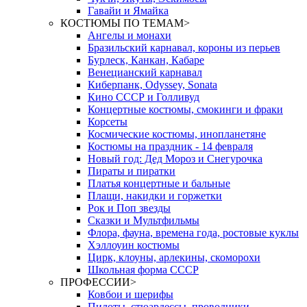
Гавайи и Ямайка
КОСТЮМЫ ПО ТЕМАМ
>
Ангелы и монахи
Бразильский карнавал, короны из перьев
Бурлеск, Канкан, Кабаре
Венецианский карнавал
Киберпанк, Odyssey, Sonata
Кино СССР и Голливуд
Концертные костюмы, смокинги и фраки
Корсеты
Космические костюмы, инопланетяне
Костюмы на праздник - 14 февраля
Новый год: Дед Мороз и Снегурочка
Пираты и пиратки
Платья концертные и бальные
Плащи, накидки и горжетки
Рок и Поп звезды
Сказки и Мультфильмы
Флора, фауна, времена года, ростовые куклы
Хэллоуин костюмы
Цирк, клоуны, арлекины, скоморохи
Школьная форма СССР
ПРОФЕССИИ
>
Ковбои и шерифы
Пилоты, стюардессы, проводники