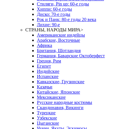
Стиляги, Pin up: 60-е годы
Хиппи: 60-е годы
Диско: 70-е годы
Рок и Панк: 80-е годы 20 века
Лихие: 90-е
СТРАНЫ, НАРОДЫ МИРА
>
Американские индейцы
Арабские, Восточные
Африка
Британия, Шотландия
Германия, Баварские Октоберфест
Греция, Рим
Египет
Индийские
Испанские
Кавказские, Грузинские
Казачьи
Китайские, Японские
Мексиканские
Русские народные костюмы
Скандинавия, Викинги
Турецкие
Узбекские
Цыганские
Чукчи, Якуты, Эскимосы