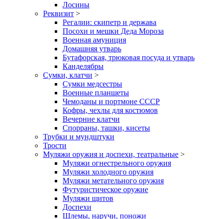
Лосины
Реквизит
>
Регалии: скипетр и держава
Посохи и мешки Деда Мороза
Военная амуниция
Домашняя утварь
Бутафорская, трюковая посуда и утварь
Канделябры
Сумки, клатчи
>
Сумки медсестры
Военные планшеты
Чемоданы и портмоне СССР
Кофры, чехлы для костюмов
Вечерние клатчи
Спорраны, ташки, кисеты
Трубки и мундштуки
Трости
Муляжи оружия и доспехи, театральные
>
Муляжи огнестрельного оружия
Муляжи холодного оружия
Муляжи метательного оружия
Футуристическое оружие
Муляжи щитов
Доспехи
Шлемы, наручи, поножи