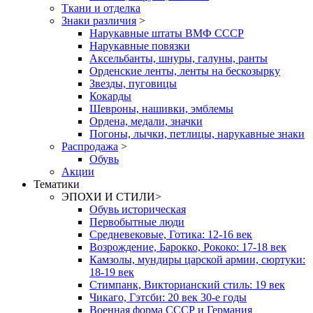
Ткани и отделка
Знаки различия
>
Нарукавные штаты ВМФ СССР
Нарукавные повязки
Аксельбанты, шнуры, галуны, ранты
Орденские ленты, ленты на бескозырку
Звезды, пуговицы
Кокарды
Шевроны, нашивки, эмблемы
Ордена, медали, значки
Погоны, лычки, петлицы, нарукавные знаки
Распродажа
>
Обувь
Акции
Тематики
ЭПОХИ И СТИЛИ
>
Обувь историческая
Первобытные люди
Средневековые, Готика: 12-16 век
Возрождение, Барокко, Рококо: 17-18 век
Камзолы, мундиры царской армии, сюртуки:
18-19 век
Стимпанк, Викторианский стиль: 19 век
Чикаго, Гэтсби: 20 век 30-е годы
Военная форма СССР и Германия