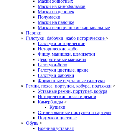
Маски животных
Маски из кинофильмов
Маски из цепочек
Полумаски
Маски на палочке
Маски венецианские карнавальные
Парики
Галстуки, бабочки, жабо исторические
>
Галстуки исторические
Исторические жабо
Фишу, манишки, шемизетки
Декоративные манжеты
Галстуки-боло
Галстуки цветные, яркие
Галстуки-бабочки
Форменные и уставные галстуки
Ремни, пояса, портупеи, кобура, подтяжки
>
Уставные ремни, портупея, кобура
Исторические пояса и ремни
Камербанды
>
Кушаки
Стилизованные портупеи и гартеры
Подтяжки цветные
Обувь
>
Военная уставная