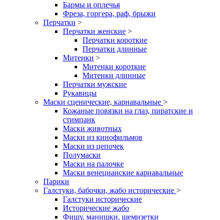
Бармы и оплечья
Фреза, горгера, раф, брыжи
Перчатки
>
Перчатки женские
>
Перчатки короткие
Перчатки длинные
Митенки
>
Митенки короткие
Митенки длинные
Перчатки мужские
Рукавицы
Маски сценические, карнавальные
>
Кожаные повязки на глаз, пиратские и
стимпанк
Маски животных
Маски из кинофильмов
Маски из цепочек
Полумаски
Маски на палочке
Маски венецианские карнавальные
Парики
Галстуки, бабочки, жабо исторические
>
Галстуки исторические
Исторические жабо
Фишу, манишки, шемизетки