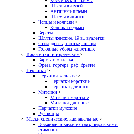
Космические шлемы
Шлемы витязей
Античные шлемы
Шлемы викингов
Чепцы и колпаки
>
Колпаки ведьмы
Береты
Шляпы женские, 19 в., вуалетки
Стюардессы, портье, повара
Головные уборы животных
Воротники исторические
>
Бармы и оплечья
Фреза, горгера, раф, брыжи
Перчатки
>
Перчатки женские
>
Перчатки короткие
Перчатки длинные
Митенки
>
Митенки короткие
Митенки длинные
Перчатки мужские
Рукавицы
Маски сценические, карнавальные
>
Кожаные повязки на глаз, пиратские и
стимпанк