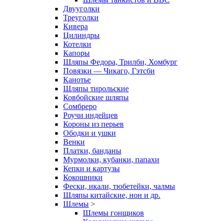
Двууголки
Треуголки
Кивера
Цилиндры
Котелки
Капоры
Шляпы Федора, Трилби, Хомбург
Повязки — Чикаго, Гэтсби
Канотье
Шляпы тирольские
Ковбойские шляпы
Сомбреро
Роучи индейцев
Короны из перьев
Ободки и ушки
Венки
Платки, банданы
Мурмолки, кубанки, папахи
Кепки и картузы
Кокошники
Фески, икали, тюбетейки, чалмы
Шляпы китайские, нон и др.
Шлемы
>
Шлемы гонщиков