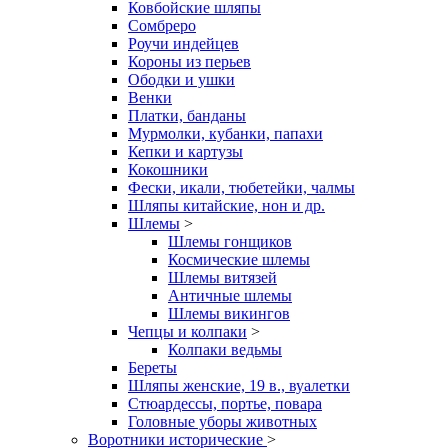
Ковбойские шляпы
Сомбреро
Роучи индейцев
Короны из перьев
Ободки и ушки
Венки
Платки, банданы
Мурмолки, кубанки, папахи
Кепки и картузы
Кокошники
Фески, икали, тюбетейки, чалмы
Шляпы китайские, нон и др.
Шлемы
>
Шлемы гонщиков
Космические шлемы
Шлемы витязей
Античные шлемы
Шлемы викингов
Чепцы и колпаки
>
Колпаки ведьмы
Береты
Шляпы женские, 19 в., вуалетки
Стюардессы, портье, повара
Головные уборы животных
Воротники исторические
>