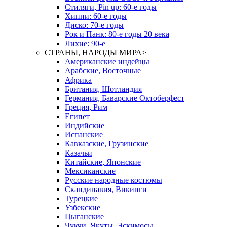
Стиляги, Pin up: 60-е годы
Хиппи: 60-е годы
Диско: 70-е годы
Рок и Панк: 80-е годы 20 века
Лихие: 90-е
СТРАНЫ, НАРОДЫ МИРА
>
Американские индейцы
Арабские, Восточные
Африка
Британия, Шотландия
Германия, Баварские Октоберфест
Греция, Рим
Египет
Индийские
Испанские
Кавказские, Грузинские
Казачьи
Китайские, Японские
Мексиканские
Русские народные костюмы
Скандинавия, Викинги
Турецкие
Узбекские
Цыганские
Чукчи, Якуты, Эскимосы