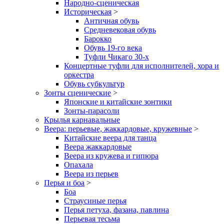
Народно-сценическая
Историческая
>
Античная обувь
Средневековая обувь
Барокко
Обувь 19-го века
Туфли Чикаго 30-х
Концертные туфли для исполнителей, хора и
оркестра
Обувь субкультур
Зонты сценические
>
Японские и китайские зонтики
Зонты-парасоли
Крылья карнавальные
Веера: перьевые, жаккардовые, кружевные
>
Китайские веера для танца
Веера жаккардовые
Веера из кружева и гипюра
Опахала
Веера из перьев
Перья и боа
>
Боа
Страусиные перья
Перья петуха, фазана, павлина
Перьевая тесьма