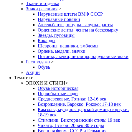
Ткани и отделка
Знаки различия
>
Нарукавные штаты ВМФ СССР
Нарукавные повязки
Аксельбанты, шнуры, галуны, ранты
Орденские ленты, ленты на бескозырку
Звезды, пуговицы
Кокарды
Шевроны, нашивки, эмблемы
Ордена, медали, значки
Погоны, лычки, петлицы, нарукавные знаки
Распродажа
>
Обувь
Акции
Тематики
ЭПОХИ И СТИЛИ
>
Обувь историческая
Первобытные люди
Средневековые, Готика: 12-16 век
Возрождение, Барокко, Рококо: 17-18 век
Камзолы, мундиры царской армии, сюртуки:
18-19 век
Стимпанк, Викторианский стиль: 19 век
Чикаго, Гэтсби: 20 век 30-е годы
Военная форма СССР и Германия