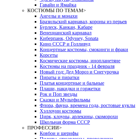
Гавайи и Ямайка
КОСТЮМЫ ПО ТЕМАМ
>
Ангелы и монахи
Бразильский карнавал, короны из перьев
Бурлеск, Канкан, Кабаре
Венецианский карнавал
Киберпанк, Odyssey, Sonata
Кино СССР и Голливуд
Концертные костюмы, смокинги и фраки
Корсеты
Космические костюмы, инопланетяне
Костюмы на праздник - 14 февраля
Новый год: Дед Мороз и Снегурочка
Пираты и пиратки
Платья концертные и бальные
Плащи, накидки и горжетки
Рок и Поп звезды
Сказки и Мультфильмы
Флора, фауна, времена года, ростовые куклы
Хэллоуин костюмы
Цирк, клоуны, арлекины, скоморохи
Школьная форма СССР
ПРОФЕССИИ
>
Ковбои и шерифы
Пилоты, стюардессы, проводники