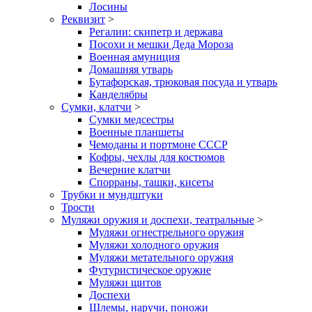
Лосины
Реквизит
>
Регалии: скипетр и держава
Посохи и мешки Деда Мороза
Военная амуниция
Домашняя утварь
Бутафорская, трюковая посуда и утварь
Канделябры
Сумки, клатчи
>
Сумки медсестры
Военные планшеты
Чемоданы и портмоне СССР
Кофры, чехлы для костюмов
Вечерние клатчи
Спорраны, ташки, кисеты
Трубки и мундштуки
Трости
Муляжи оружия и доспехи, театральные
>
Муляжи огнестрельного оружия
Муляжи холодного оружия
Муляжи метательного оружия
Футуристическое оружие
Муляжи щитов
Доспехи
Шлемы, наручи, поножи