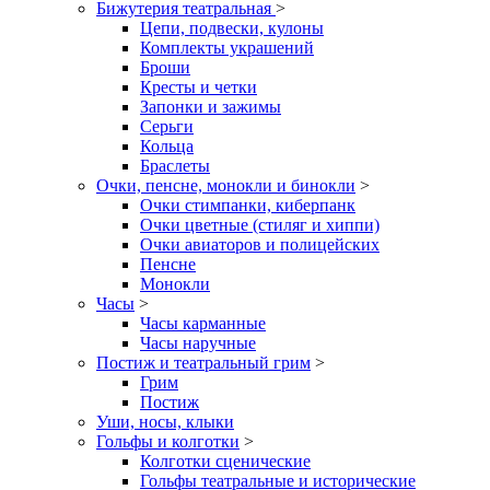
Бижутерия театральная
>
Цепи, подвески, кулоны
Комплекты украшений
Броши
Кресты и четки
Запонки и зажимы
Серьги
Кольца
Браслеты
Очки, пенсне, монокли и бинокли
>
Очки стимпанки, киберпанк
Очки цветные (стиляг и хиппи)
Очки авиаторов и полицейских
Пенсне
Монокли
Часы
>
Часы карманные
Часы наручные
Постиж и театральный грим
>
Грим
Постиж
Уши, носы, клыки
Гольфы и колготки
>
Колготки сценические
Гольфы театральные и исторические