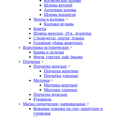
Космические шлемы
Шлемы витязей
Античные шлемы
Шлемы викингов
Чепцы и колпаки
>
Колпаки ведьмы
Береты
Шляпы женские, 19 в., вуалетки
Стюардессы, портье, повара
Головные уборы животных
Воротники исторические
>
Бармы и оплечья
Фреза, горгера, раф, брыжи
Перчатки
>
Перчатки женские
>
Перчатки короткие
Перчатки длинные
Митенки
>
Митенки короткие
Митенки длинные
Перчатки мужские
Рукавицы
Маски сценические, карнавальные
>
Кожаные повязки на глаз, пиратские и
стимпанк