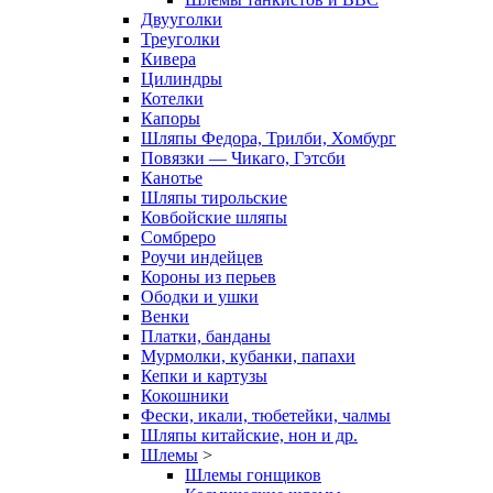
Двууголки
Треуголки
Кивера
Цилиндры
Котелки
Капоры
Шляпы Федора, Трилби, Хомбург
Повязки — Чикаго, Гэтсби
Канотье
Шляпы тирольские
Ковбойские шляпы
Сомбреро
Роучи индейцев
Короны из перьев
Ободки и ушки
Венки
Платки, банданы
Мурмолки, кубанки, папахи
Кепки и картузы
Кокошники
Фески, икали, тюбетейки, чалмы
Шляпы китайские, нон и др.
Шлемы
>
Шлемы гонщиков