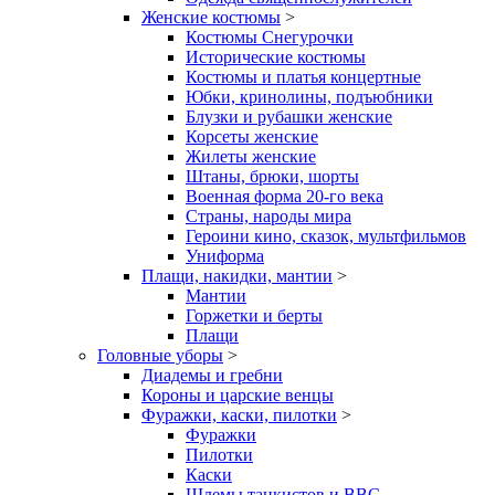
Женские костюмы
>
Костюмы Снегурочки
Исторические костюмы
Костюмы и платья концертные
Юбки, кринолины, подъюбники
Блузки и рубашки женские
Корсеты женские
Жилеты женские
Штаны, брюки, шорты
Военная форма 20-го века
Страны, народы мира
Героини кино, сказок, мультфильмов
Униформа
Плащи, накидки, мантии
>
Мантии
Горжетки и берты
Плащи
Головные уборы
>
Диадемы и гребни
Короны и царские венцы
Фуражки, каски, пилотки
>
Фуражки
Пилотки
Каски
Шлемы танкистов и ВВС