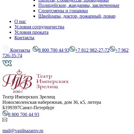
Полицейские, жандармы, заключенные
Спортсмены и гонщики
Швейцары, доктор, пожарный, повар
О нас
Условия сотрудничества
Условия проката
Контакты
Контакты
8 800 700 44 93
+7 812 982-27-72
+7 962
726-35-74
Театр Имперских Зрелищ
Новосмоленская набережная, дом 36, к5, литера
Б
199397
Санкт-Петербург
8 800 700 44 93
mail@vasilnazarov.ru