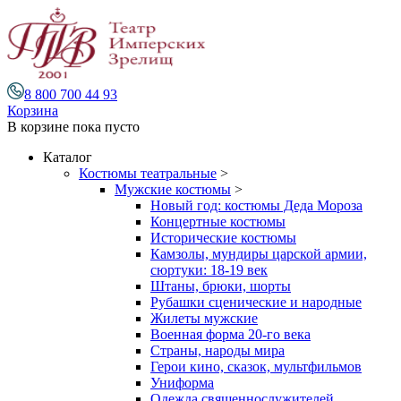
8 800 700 44 93
Корзина
В корзине
пока пусто
Каталог
Костюмы театральные
>
Мужские костюмы
>
Новый год: костюмы Деда Мороза
Концертные костюмы
Исторические костюмы
Камзолы, мундиры царской армии,
сюртуки: 18-19 век
Штаны, брюки, шорты
Рубашки сценические и народные
Жилеты мужские
Военная форма 20-го века
Страны, народы мира
Герои кино, сказок, мультфильмов
Униформа
Одежда священнослужителей