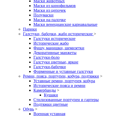
Маски животных
Маски из кинофильмов
Маски из цепочек
Полумаски
Маски на палочке
Маски венецианские карнавальные
Парики
Галстуки, бабочки, жабо исторические
>
Галстуки исторические
Исторические жабо
Фишу, манишки, шемизетки
Декоративные манжеты
Галстуки-боло
Галстуки цветные, яркие
Галстуки-бабочки
Форменные и уставные галстуки
Ремни, пояса, портупеи, кобура, подтяжки
>
Уставные ремни, портупея, кобура
Исторические пояса и ремни
Камербанды
>
Кушаки
Стилизованные портупеи и гартеры
Подтяжки цветные
Обувь
>
Военная уставная