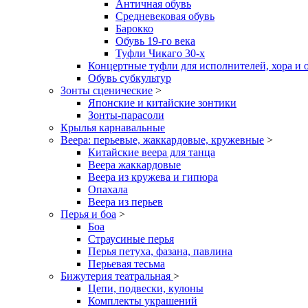
Античная обувь
Средневековая обувь
Барокко
Обувь 19-го века
Туфли Чикаго 30-х
Концертные туфли для исполнителей, хора и 
Обувь субкультур
Зонты сценические
>
Японские и китайские зонтики
Зонты-парасоли
Крылья карнавальные
Веера: перьевые, жаккардовые, кружевные
>
Китайские веера для танца
Веера жаккардовые
Веера из кружева и гипюра
Опахала
Веера из перьев
Перья и боа
>
Боа
Страусиные перья
Перья петуха, фазана, павлина
Перьевая тесьма
Бижутерия театральная
>
Цепи, подвески, кулоны
Комплекты украшений