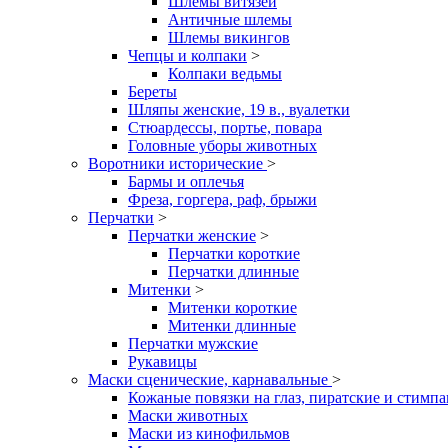
Шлемы витязей
Античные шлемы
Шлемы викингов
Чепцы и колпаки
>
Колпаки ведьмы
Береты
Шляпы женские, 19 в., вуалетки
Стюардессы, портье, повара
Головные уборы животных
Воротники исторические
>
Бармы и оплечья
Фреза, горгера, раф, брыжи
Перчатки
>
Перчатки женские
>
Перчатки короткие
Перчатки длинные
Митенки
>
Митенки короткие
Митенки длинные
Перчатки мужские
Рукавицы
Маски сценические, карнавальные
>
Кожаные повязки на глаз, пиратские и стимп
Маски животных
Маски из кинофильмов