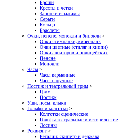
Броши
Кресты и четки
Запонки и зажимы
Серьги
Кольца
Браслеты
Очки, пенсне, монокли и бинокли
>
Очки стимпанки, киберпанк
Очки цветные (стиляг и хиппи)
Очки авиаторов и полицейских
Пенсне
Монокли
Часы
>
Часы карманные
Часы наручные
Постиж и театральный грим
>
Грим
Постиж
Уши, носы, клыки
Гольфы и колготки
>
Колготки сценические
Гольфы театральные и исторические
Лосины
Реквизит
>
Регалии: скипетр и держава