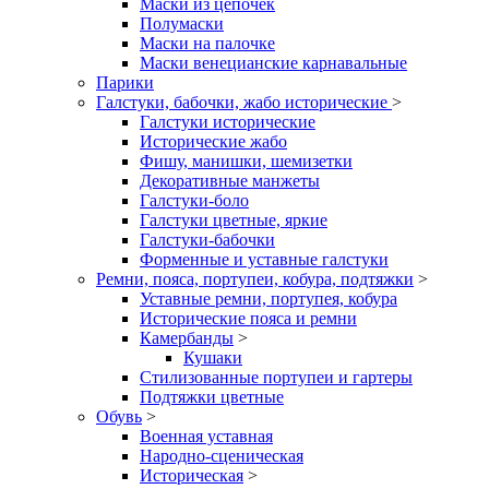
Маски из цепочек
Полумаски
Маски на палочке
Маски венецианские карнавальные
Парики
Галстуки, бабочки, жабо исторические
>
Галстуки исторические
Исторические жабо
Фишу, манишки, шемизетки
Декоративные манжеты
Галстуки-боло
Галстуки цветные, яркие
Галстуки-бабочки
Форменные и уставные галстуки
Ремни, пояса, портупеи, кобура, подтяжки
>
Уставные ремни, портупея, кобура
Исторические пояса и ремни
Камербанды
>
Кушаки
Стилизованные портупеи и гартеры
Подтяжки цветные
Обувь
>
Военная уставная
Народно-сценическая
Историческая
>