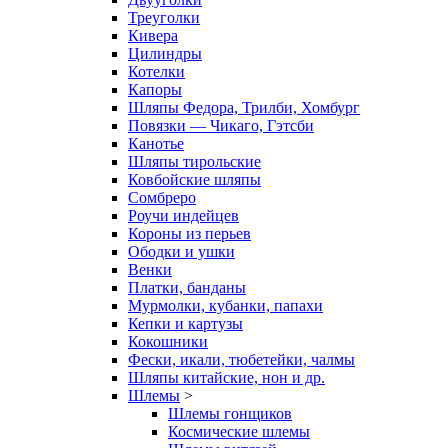
Треуголки
Кивера
Цилиндры
Котелки
Капоры
Шляпы Федора, Трилби, Хомбург
Повязки — Чикаго, Гэтсби
Канотье
Шляпы тирольские
Ковбойские шляпы
Сомбреро
Роучи индейцев
Короны из перьев
Ободки и ушки
Венки
Платки, банданы
Мурмолки, кубанки, папахи
Кепки и картузы
Кокошники
Фески, икали, тюбетейки, чалмы
Шляпы китайские, нон и др.
Шлемы
>
Шлемы гонщиков
Космические шлемы