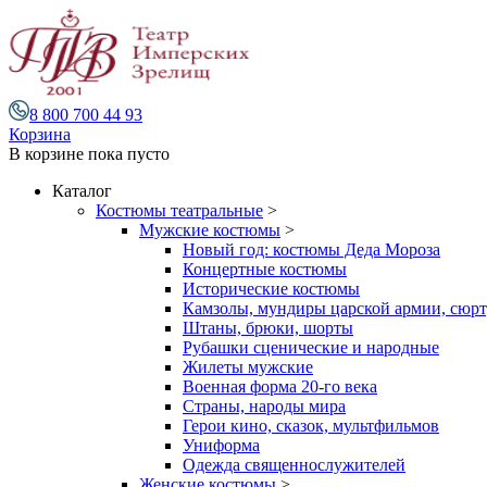
8 800 700 44 93
Корзина
В корзине
пока пусто
Каталог
Костюмы театральные
>
Мужские костюмы
>
Новый год: костюмы Деда Мороза
Концертные костюмы
Исторические костюмы
Камзолы, мундиры царской армии, сюрту
Штаны, брюки, шорты
Рубашки сценические и народные
Жилеты мужские
Военная форма 20-го века
Страны, народы мира
Герои кино, сказок, мультфильмов
Униформа
Одежда священнослужителей
Женские костюмы
>