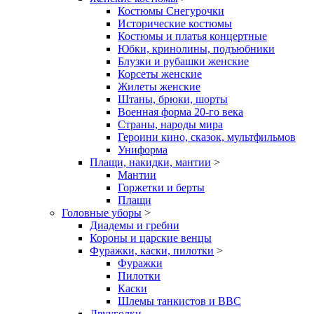
Костюмы Снегурочки
Исторические костюмы
Костюмы и платья концертные
Юбки, кринолины, подъюбники
Блузки и рубашки женские
Корсеты женские
Жилеты женские
Штаны, брюки, шорты
Военная форма 20-го века
Страны, народы мира
Героини кино, сказок, мультфильмов
Униформа
Плащи, накидки, мантии
>
Мантии
Горжетки и берты
Плащи
Головные уборы
>
Диадемы и гребни
Короны и царские венцы
Фуражки, каски, пилотки
>
Фуражки
Пилотки
Каски
Шлемы танкистов и ВВС
Двууголки