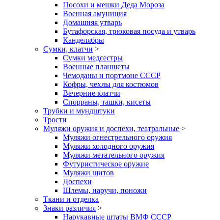
Посохи и мешки Деда Мороза
Военная амуниция
Домашняя утварь
Бутафорская, трюковая посуда и утварь
Канделябры
Сумки, клатчи
>
Сумки медсестры
Военные планшеты
Чемоданы и портмоне СССР
Кофры, чехлы для костюмов
Вечерние клатчи
Спорраны, ташки, кисеты
Трубки и мундштуки
Трости
Муляжи оружия и доспехи, театральные
>
Муляжи огнестрельного оружия
Муляжи холодного оружия
Муляжи метательного оружия
Футуристическое оружие
Муляжи щитов
Доспехи
Шлемы, наручи, поножи
Ткани и отделка
Знаки различия
>
Нарукавные штаты ВМФ СССР