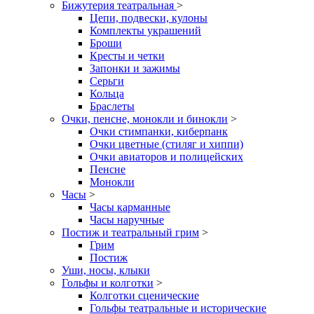
Бижутерия театральная
>
Цепи, подвески, кулоны
Комплекты украшений
Броши
Кресты и четки
Запонки и зажимы
Серьги
Кольца
Браслеты
Очки, пенсне, монокли и бинокли
>
Очки стимпанки, киберпанк
Очки цветные (стиляг и хиппи)
Очки авиаторов и полицейских
Пенсне
Монокли
Часы
>
Часы карманные
Часы наручные
Постиж и театральный грим
>
Грим
Постиж
Уши, носы, клыки
Гольфы и колготки
>
Колготки сценические
Гольфы театральные и исторические