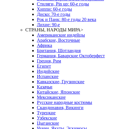
Стиляги, Pin up: 60-е годы
Хиппи: 60-е годы
Диско: 70-е годы
Рок и Панк: 80-е годы 20 века
Лихие: 90-е
СТРАНЫ, НАРОДЫ МИРА
>
Американские индейцы
Арабские, Восточные
Африка
Британия, Шотландия
Германия, Баварские Октоберфест
Греция, Рим
Египет
Индийские
Испанские
Кавказские, Грузинские
Казачьи
Китайские, Японские
Мексиканские
Русские народные костюмы
Скандинавия, Викинги
Турецкие
Узбекские
Цыганские
Чукчи, Якуты, Эскимосы