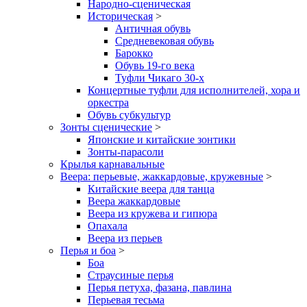
Народно-сценическая
Историческая
>
Античная обувь
Средневековая обувь
Барокко
Обувь 19-го века
Туфли Чикаго 30-х
Концертные туфли для исполнителей, хора и
оркестра
Обувь субкультур
Зонты сценические
>
Японские и китайские зонтики
Зонты-парасоли
Крылья карнавальные
Веера: перьевые, жаккардовые, кружевные
>
Китайские веера для танца
Веера жаккардовые
Веера из кружева и гипюра
Опахала
Веера из перьев
Перья и боа
>
Боа
Страусиные перья
Перья петуха, фазана, павлина
Перьевая тесьма