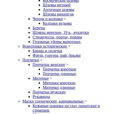
Космические шлемы
Шлемы витязей
Античные шлемы
Шлемы викингов
Чепцы и колпаки
>
Колпаки ведьмы
Береты
Шляпы женские, 19 в., вуалетки
Стюардессы, портье, повара
Головные уборы животных
Воротники исторические
>
Бармы и оплечья
Фреза, горгера, раф, брыжи
Перчатки
>
Перчатки женские
>
Перчатки короткие
Перчатки длинные
Митенки
>
Митенки короткие
Митенки длинные
Перчатки мужские
Рукавицы
Маски сценические, карнавальные
>
Кожаные повязки на глаз, пиратские и
стимпанк