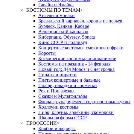
Гавайи и Ямайка
КОСТЮМЫ ПО ТЕМАМ
>
Ангелы и монахи
Бразильский карнавал, короны из перьев
Бурлеск, Канкан, Кабаре
Венецианский карнавал
Киберпанк, Odyssey, Sonata
Кино СССР и Голливуд
Концертные костюмы, смокинги и фраки
Корсеты
Космические костюмы, инопланетяне
Костюмы на праздник - 14 февраля
Новый год: Дед Мороз и Снегурочка
Пираты и пиратки
Платья концертные и бальные
Плащи, накидки и горжетки
Рок и Поп звезды
Сказки и Мультфильмы
Флора, фауна, времена года, ростовые куклы
Хэллоуин костюмы
Цирк, клоуны, арлекины, скоморохи
Школьная форма СССР
ПРОФЕССИИ
>
Ковбои и шерифы
Пилоты, стюардессы, проводники