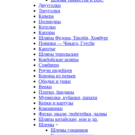
Двууголки
Треуголки
Кивера
Цилиндры
Котелки
Капоры
Шляпы Федора, Трилби, Хомбург
Повязки — Чикаго, Гэтсби
Канотье
Шляпы тирольские
Ковбойские шляпы
Сомбреро
Роучи индейцев
Короны из перьев
Ободки и ушки
Венки
Платки, банданы
Мурмолки, кубанки, папахи
Кепки и картузы
Кокошники
Фески, икали, тюбетейки, чалмы
Шляпы китайские, нон и др.
Шлемы
>
Шлемы гонщиков