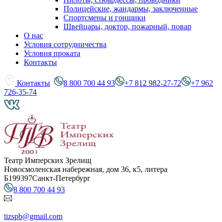
Полицейские, жандармы, заключенные
Спортсмены и гонщики
Швейцары, доктор, пожарный, повар
О нас
Условия сотрудничества
Условия проката
Контакты
Контакты
8 800 700 44 93
+7 812 982-27-72
+7 962
726-35-74
Театр Имперских Зрелищ
Новосмоленская набережная, дом 36, к5, литера
Б
199397
Санкт-Петербург
8 800 700 44 93
tizspb@gmail.com