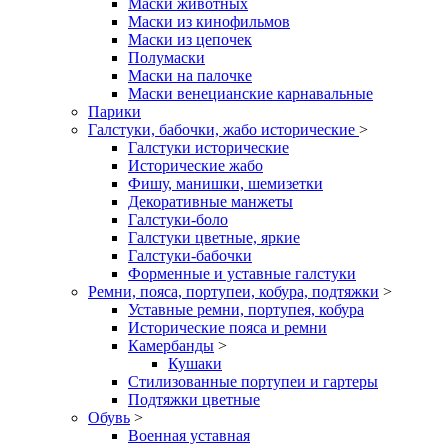
Маски животных
Маски из кинофильмов
Маски из цепочек
Полумаски
Маски на палочке
Маски венецианские карнавальные
Парики
Галстуки, бабочки, жабо исторические
>
Галстуки исторические
Исторические жабо
Фишу, манишки, шемизетки
Декоративные манжеты
Галстуки-боло
Галстуки цветные, яркие
Галстуки-бабочки
Форменные и уставные галстуки
Ремни, пояса, портупеи, кобура, подтяжки
>
Уставные ремни, портупея, кобура
Исторические пояса и ремни
Камербанды
>
Кушаки
Стилизованные портупеи и гартеры
Подтяжки цветные
Обувь
>
Военная уставная