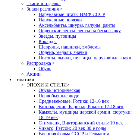
Ткани и отделка
Знаки различия
>
Нарукавные штаты ВМФ СССР
Нарукавные повязки
Аксельбанты, шнуры, галуны, ранты
Орденские ленты, ленты на бескозырку
Звезды, пуговицы
Кокарды
Шевроны, нашивки, эмблемы
Ордена, медали, значки
Погоны, лычки, петлицы, нарукавные знаки
Распродажа
>
Обувь
Акции
Тематики
ЭПОХИ И СТИЛИ
>
Обувь историческая
Первобытные люди
Средневековые, Готика: 12-16 век
Возрождение, Барокко, Рококо: 17-18 век
Камзолы, мундиры царской армии, сюртуки:
18-19 век
Стимпанк, Викторианский стиль: 19 век
Чикаго, Гэтсби: 20 век 30-е годы
Военная форма СССР и Германия