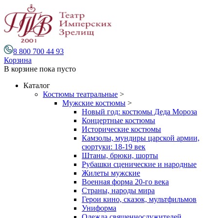
8 800 700 44 93
Корзина
В корзине
пока пусто
Каталог
Костюмы театральные
>
Мужские костюмы
>
Новый год: костюмы Деда Мороза
Концертные костюмы
Исторические костюмы
Камзолы, мундиры царской армии,
сюртуки: 18-19 век
Штаны, брюки, шорты
Рубашки сценические и народные
Жилеты мужские
Военная форма 20-го века
Страны, народы мира
Герои кино, сказок, мультфильмов
Униформа
Одежда священнослужителей