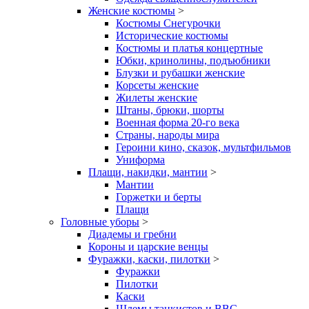
Женские костюмы
>
Костюмы Снегурочки
Исторические костюмы
Костюмы и платья концертные
Юбки, кринолины, подъюбники
Блузки и рубашки женские
Корсеты женские
Жилеты женские
Штаны, брюки, шорты
Военная форма 20-го века
Страны, народы мира
Героини кино, сказок, мультфильмов
Униформа
Плащи, накидки, мантии
>
Мантии
Горжетки и берты
Плащи
Головные уборы
>
Диадемы и гребни
Короны и царские венцы
Фуражки, каски, пилотки
>
Фуражки
Пилотки
Каски
Шлемы танкистов и ВВС