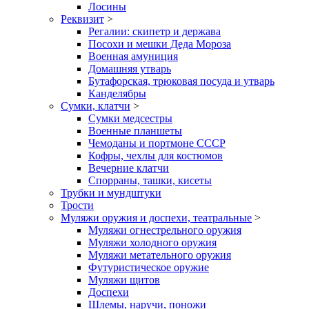
Лосины
Реквизит
>
Регалии: скипетр и держава
Посохи и мешки Деда Мороза
Военная амуниция
Домашняя утварь
Бутафорская, трюковая посуда и утварь
Канделябры
Сумки, клатчи
>
Сумки медсестры
Военные планшеты
Чемоданы и портмоне СССР
Кофры, чехлы для костюмов
Вечерние клатчи
Спорраны, ташки, кисеты
Трубки и мундштуки
Трости
Муляжи оружия и доспехи, театральные
>
Муляжи огнестрельного оружия
Муляжи холодного оружия
Муляжи метательного оружия
Футуристическое оружие
Муляжи щитов
Доспехи
Шлемы, наручи, поножи