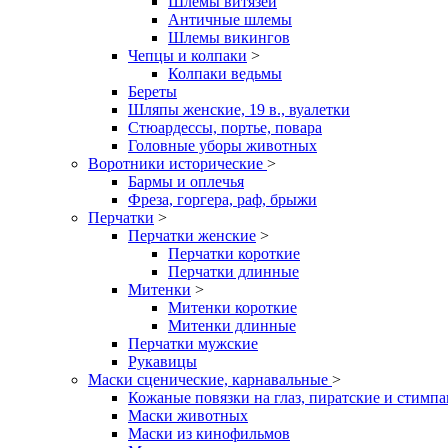
Шлемы витязей
Античные шлемы
Шлемы викингов
Чепцы и колпаки
>
Колпаки ведьмы
Береты
Шляпы женские, 19 в., вуалетки
Стюардессы, портье, повара
Головные уборы животных
Воротники исторические
>
Бармы и оплечья
Фреза, горгера, раф, брыжи
Перчатки
>
Перчатки женские
>
Перчатки короткие
Перчатки длинные
Митенки
>
Митенки короткие
Митенки длинные
Перчатки мужские
Рукавицы
Маски сценические, карнавальные
>
Кожаные повязки на глаз, пиратские и стимп
Маски животных
Маски из кинофильмов