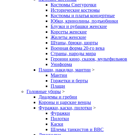
Костюмы Снегурочки
Исторические костюмы
Костюмы и платья концертные
Юбки, кринолины, подъюбники
Блузки и рубашки женские
Корсеты женские
Жилеты женские
Штаны, брюки, шорты
Военная форма 20-го века
Страны, народы мира
Героини кино, сказок, мультфильмов
Униформа
Плащи, накидки, мантии
>
Мантии
Горжетки и берты
Плащи
Головные уборы
>
Диадемы и гребни
Короны и царские венцы
Фуражки, каски, пилотки
>
Фуражки
Пилотки
Каски
Шлемы танкистов и ВВС
Двууголки