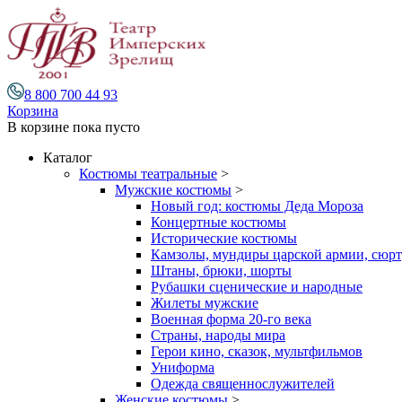
8 800 700 44 93
Корзина
В корзине
пока пусто
Каталог
Костюмы театральные
>
Мужские костюмы
>
Новый год: костюмы Деда Мороза
Концертные костюмы
Исторические костюмы
Камзолы, мундиры царской армии, сюрту
Штаны, брюки, шорты
Рубашки сценические и народные
Жилеты мужские
Военная форма 20-го века
Страны, народы мира
Герои кино, сказок, мультфильмов
Униформа
Одежда священнослужителей
Женские костюмы
>