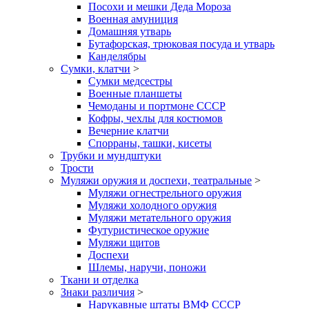
Посохи и мешки Деда Мороза
Военная амуниция
Домашняя утварь
Бутафорская, трюковая посуда и утварь
Канделябры
Сумки, клатчи
>
Сумки медсестры
Военные планшеты
Чемоданы и портмоне СССР
Кофры, чехлы для костюмов
Вечерние клатчи
Спорраны, ташки, кисеты
Трубки и мундштуки
Трости
Муляжи оружия и доспехи, театральные
>
Муляжи огнестрельного оружия
Муляжи холодного оружия
Муляжи метательного оружия
Футуристическое оружие
Муляжи щитов
Доспехи
Шлемы, наручи, поножи
Ткани и отделка
Знаки различия
>
Нарукавные штаты ВМФ СССР