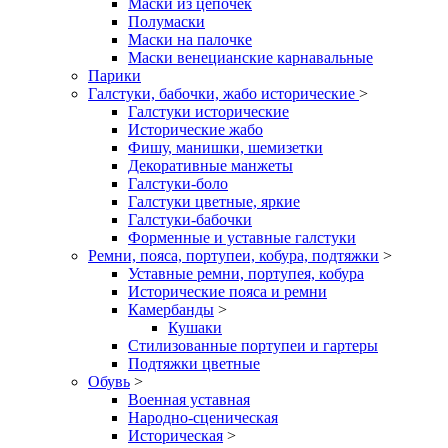
Маски из цепочек
Полумаски
Маски на палочке
Маски венецианские карнавальные
Парики
Галстуки, бабочки, жабо исторические
>
Галстуки исторические
Исторические жабо
Фишу, манишки, шемизетки
Декоративные манжеты
Галстуки-боло
Галстуки цветные, яркие
Галстуки-бабочки
Форменные и уставные галстуки
Ремни, пояса, портупеи, кобура, подтяжки
>
Уставные ремни, портупея, кобура
Исторические пояса и ремни
Камербанды
>
Кушаки
Стилизованные портупеи и гартеры
Подтяжки цветные
Обувь
>
Военная уставная
Народно-сценическая
Историческая
>