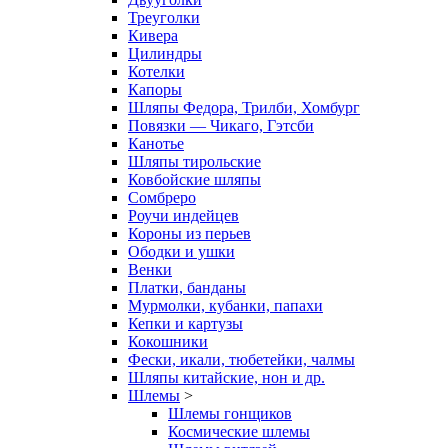
Треуголки
Кивера
Цилиндры
Котелки
Капоры
Шляпы Федора, Трилби, Хомбург
Повязки — Чикаго, Гэтсби
Канотье
Шляпы тирольские
Ковбойские шляпы
Сомбреро
Роучи индейцев
Короны из перьев
Ободки и ушки
Венки
Платки, банданы
Мурмолки, кубанки, папахи
Кепки и картузы
Кокошники
Фески, икали, тюбетейки, чалмы
Шляпы китайские, нон и др.
Шлемы
>
Шлемы гонщиков
Космические шлемы