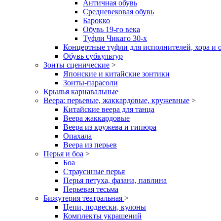
Античная обувь
Средневековая обувь
Барокко
Обувь 19-го века
Туфли Чикаго 30-х
Концертные туфли для исполнителей, хора и 
Обувь субкультур
Зонты сценические
>
Японские и китайские зонтики
Зонты-парасоли
Крылья карнавальные
Веера: перьевые, жаккардовые, кружевные
>
Китайские веера для танца
Веера жаккардовые
Веера из кружева и гипюра
Опахала
Веера из перьев
Перья и боа
>
Боа
Страусиные перья
Перья петуха, фазана, павлина
Перьевая тесьма
Бижутерия театральная
>
Цепи, подвески, кулоны
Комплекты украшений