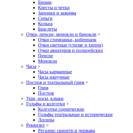
Броши
Кресты и четки
Запонки и зажимы
Серьги
Кольца
Браслеты
Очки, пенсне, монокли и бинокли
>
Очки стимпанки, киберпанк
Очки цветные (стиляг и хиппи)
Очки авиаторов и полицейских
Пенсне
Монокли
Часы
>
Часы карманные
Часы наручные
Постиж и театральный грим
>
Грим
Постиж
Уши, носы, клыки
Гольфы и колготки
>
Колготки сценические
Гольфы театральные и исторические
Лосины
Реквизит
>
Регалии: скипетр и держава