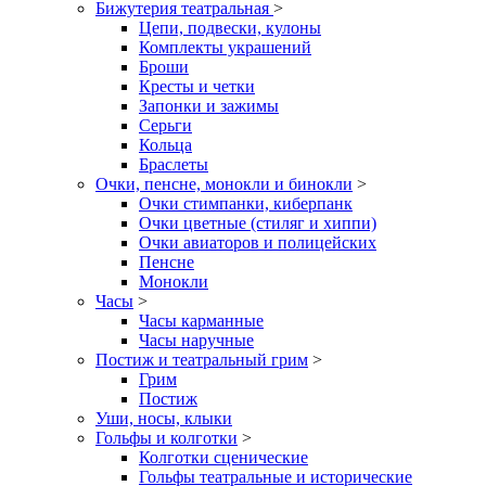
Бижутерия театральная
>
Цепи, подвески, кулоны
Комплекты украшений
Броши
Кресты и четки
Запонки и зажимы
Серьги
Кольца
Браслеты
Очки, пенсне, монокли и бинокли
>
Очки стимпанки, киберпанк
Очки цветные (стиляг и хиппи)
Очки авиаторов и полицейских
Пенсне
Монокли
Часы
>
Часы карманные
Часы наручные
Постиж и театральный грим
>
Грим
Постиж
Уши, носы, клыки
Гольфы и колготки
>
Колготки сценические
Гольфы театральные и исторические