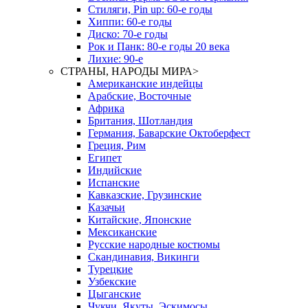
Стиляги, Pin up: 60-е годы
Хиппи: 60-е годы
Диско: 70-е годы
Рок и Панк: 80-е годы 20 века
Лихие: 90-е
СТРАНЫ, НАРОДЫ МИРА
>
Американские индейцы
Арабские, Восточные
Африка
Британия, Шотландия
Германия, Баварские Октоберфест
Греция, Рим
Египет
Индийские
Испанские
Кавказские, Грузинские
Казачьи
Китайские, Японские
Мексиканские
Русские народные костюмы
Скандинавия, Викинги
Турецкие
Узбекские
Цыганские
Чукчи, Якуты, Эскимосы