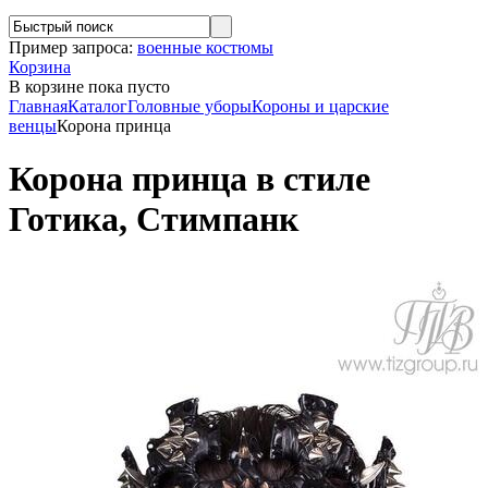
Пример запроса:
военные костюмы
Корзина
В корзине
пока пусто
Главная
Каталог
Головные уборы
Короны и царские
венцы
Корона принца
Корона принца в стиле
Готика, Стимпанк