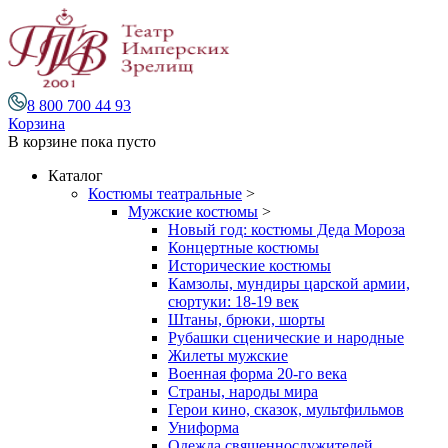
8 800 700 44 93
Корзина
В корзине
пока пусто
Каталог
Костюмы театральные
>
Мужские костюмы
>
Новый год: костюмы Деда Мороза
Концертные костюмы
Исторические костюмы
Камзолы, мундиры царской армии,
сюртуки: 18-19 век
Штаны, брюки, шорты
Рубашки сценические и народные
Жилеты мужские
Военная форма 20-го века
Страны, народы мира
Герои кино, сказок, мультфильмов
Униформа
Одежда священнослужителей