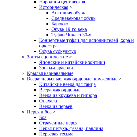
Народно-сценическая
Историческая
>
Античная обувь
Средневековая обувь
Барокко
Обувь 19-го века
Туфли Чикаго 30-х
Концертные туфли для исполнителей, хора и
оркестра
Обувь субкультур
Зонты сценические
>
Японские и китайские зонтики
Зонты-парасоли
Крылья карнавальные
Веера: перьевые, жаккардовые, кружевные
>
Китайские веера для танца
Веера жаккардовые
Веера из кружева и гипюра
Опахала
Веера из перьев
Перья и боа
>
Боа
Страусиные перья
Перья петуха, фазана, павлина
Перьевая тесьма