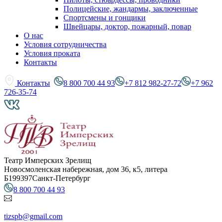
Полицейские, жандармы, заключенные
Спортсмены и гонщики
Швейцары, доктор, пожарный, повар
О нас
Условия сотрудничества
Условия проката
Контакты
Контакты
8 800 700 44 93
+7 812 982-27-72
+7 962
726-35-74
Театр Имперских Зрелищ
Новосмоленская набережная, дом 36, к5, литера
Б
199397
Санкт-Петербург
8 800 700 44 93
tizspb@gmail.com