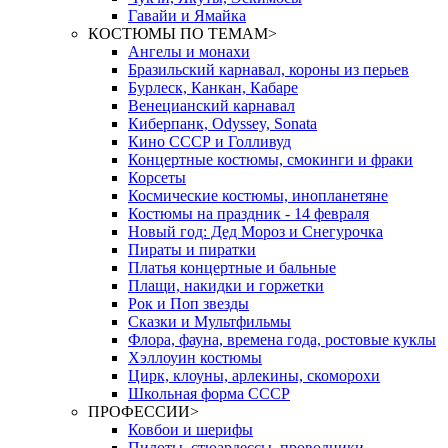
Гавайи и Ямайка
КОСТЮМЫ ПО ТЕМАМ
>
Ангелы и монахи
Бразильский карнавал, короны из перьев
Бурлеск, Канкан, Кабаре
Венецианский карнавал
Киберпанк, Odyssey, Sonata
Кино СССР и Голливуд
Концертные костюмы, смокинги и фраки
Корсеты
Космические костюмы, инопланетяне
Костюмы на праздник - 14 февраля
Новый год: Дед Мороз и Снегурочка
Пираты и пиратки
Платья концертные и бальные
Плащи, накидки и горжетки
Рок и Поп звезды
Сказки и Мультфильмы
Флора, фауна, времена года, ростовые куклы
Хэллоуин костюмы
Цирк, клоуны, арлекины, скоморохи
Школьная форма СССР
ПРОФЕССИИ
>
Ковбои и шерифы
Пилоты, стюардессы, проводники