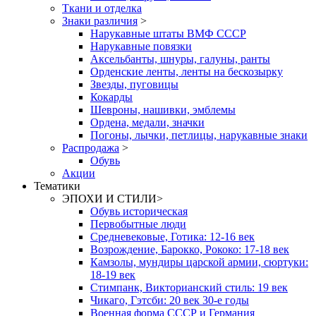
Ткани и отделка
Знаки различия
>
Нарукавные штаты ВМФ СССР
Нарукавные повязки
Аксельбанты, шнуры, галуны, ранты
Орденские ленты, ленты на бескозырку
Звезды, пуговицы
Кокарды
Шевроны, нашивки, эмблемы
Ордена, медали, значки
Погоны, лычки, петлицы, нарукавные знаки
Распродажа
>
Обувь
Акции
Тематики
ЭПОХИ И СТИЛИ
>
Обувь историческая
Первобытные люди
Средневековые, Готика: 12-16 век
Возрождение, Барокко, Рококо: 17-18 век
Камзолы, мундиры царской армии, сюртуки:
18-19 век
Стимпанк, Викторианский стиль: 19 век
Чикаго, Гэтсби: 20 век 30-е годы
Военная форма СССР и Германия