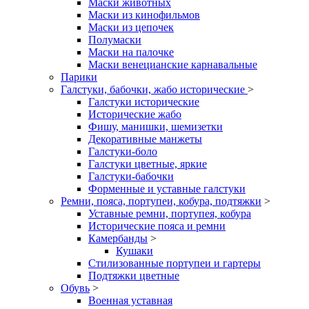
Маски животных
Маски из кинофильмов
Маски из цепочек
Полумаски
Маски на палочке
Маски венецианские карнавальные
Парики
Галстуки, бабочки, жабо исторические
>
Галстуки исторические
Исторические жабо
Фишу, манишки, шемизетки
Декоративные манжеты
Галстуки-боло
Галстуки цветные, яркие
Галстуки-бабочки
Форменные и уставные галстуки
Ремни, пояса, портупеи, кобура, подтяжки
>
Уставные ремни, портупея, кобура
Исторические пояса и ремни
Камербанды
>
Кушаки
Стилизованные портупеи и гартеры
Подтяжки цветные
Обувь
>
Военная уставная