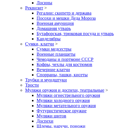
Лосины
Реквизит
>
Регалии: скипетр и держава
Посохи и мешки Деда Мороза
Военная амуниция
Домашняя утварь
Бутафорская, трюковая посуда и утварь
Канделябры
Сумки, клатчи
>
Сумки медсестры
Военные планшеты
Чемоданы и портмоне СССР
Кофры, чехлы для костюмов
Вечерние клатчи
Спорраны, ташки, кисеты
Трубки и мундштуки
Трости
Муляжи оружия и доспехи, театральные
>
Муляжи огнестрельного оружия
Муляжи холодного оружия
Муляжи метательного оружия
Футуристическое оружие
Муляжи щитов
Доспехи
Шлемы, наручи, поножи