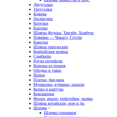
Двууголки
Треуголки
Кивера
Цилиндры
Котелки
Капоры
Шляпы Федора, Трилби, Хомбург
Повязки — Чикаго, Гэтсби
Канотье
Шляпы тирольские
Ковбойские шляпы
Сомбреро
Роучи индейцев
Короны из перьев
Ободки и ушки
Венки
Платки, банданы
Мурмолки, кубанки, папахи
Кепки и картузы
Кокошники
Фески, икали, тюбетейки, чалмы
Шляпы китайские, нон и др.
Шлемы
>
Шлемы гонщиков