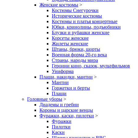
Женские костюмы
>
Костюмы Снегурочки
Исторические костюмы
Костюмы и платья концертные
Юбки, кринолины, подъюбники
Блузки и рубашки женские
Корсеты женские
Жилеты женские
Штаны, брюки, шорты
Военная форма 20-го века
Страны, народы мира
Героини кино, сказок, мультфильмов
Униформа
Плащи, накидки, мантии
>
Мантии
Горжетки и берты
Плащи
Головные уборы
>
Диадемы и гребни
Короны и царские венцы
Фуражки, каски, пилотки
>
Фуражки
Пилотки
Каски
Шлемы танкистов и ВВС