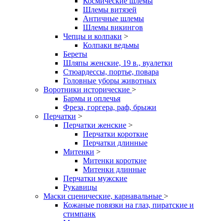
Космические шлемы
Шлемы витязей
Античные шлемы
Шлемы викингов
Чепцы и колпаки
>
Колпаки ведьмы
Береты
Шляпы женские, 19 в., вуалетки
Стюардессы, портье, повара
Головные уборы животных
Воротники исторические
>
Бармы и оплечья
Фреза, горгера, раф, брыжи
Перчатки
>
Перчатки женские
>
Перчатки короткие
Перчатки длинные
Митенки
>
Митенки короткие
Митенки длинные
Перчатки мужские
Рукавицы
Маски сценические, карнавальные
>
Кожаные повязки на глаз, пиратские и
стимпанк