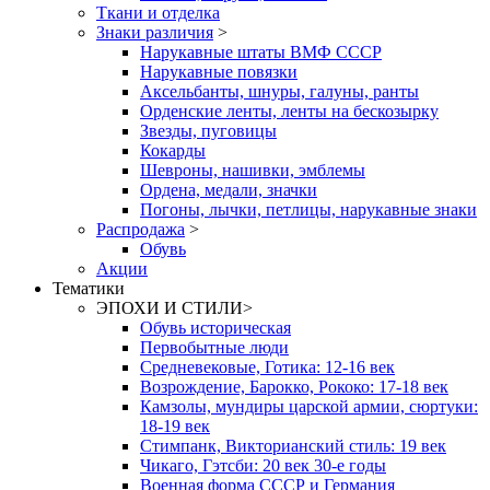
Ткани и отделка
Знаки различия
>
Нарукавные штаты ВМФ СССР
Нарукавные повязки
Аксельбанты, шнуры, галуны, ранты
Орденские ленты, ленты на бескозырку
Звезды, пуговицы
Кокарды
Шевроны, нашивки, эмблемы
Ордена, медали, значки
Погоны, лычки, петлицы, нарукавные знаки
Распродажа
>
Обувь
Акции
Тематики
ЭПОХИ И СТИЛИ
>
Обувь историческая
Первобытные люди
Средневековые, Готика: 12-16 век
Возрождение, Барокко, Рококо: 17-18 век
Камзолы, мундиры царской армии, сюртуки:
18-19 век
Стимпанк, Викторианский стиль: 19 век
Чикаго, Гэтсби: 20 век 30-е годы
Военная форма СССР и Германия