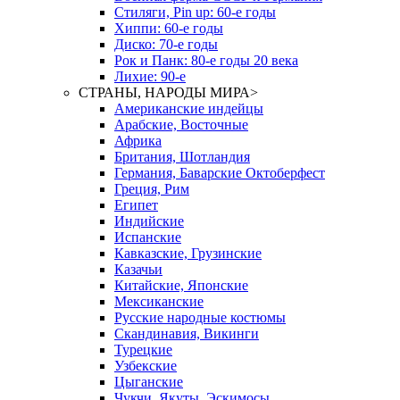
Стиляги, Pin up: 60-е годы
Хиппи: 60-е годы
Диско: 70-е годы
Рок и Панк: 80-е годы 20 века
Лихие: 90-е
СТРАНЫ, НАРОДЫ МИРА
>
Американские индейцы
Арабские, Восточные
Африка
Британия, Шотландия
Германия, Баварские Октоберфест
Греция, Рим
Египет
Индийские
Испанские
Кавказские, Грузинские
Казачьи
Китайские, Японские
Мексиканские
Русские народные костюмы
Скандинавия, Викинги
Турецкие
Узбекские
Цыганские
Чукчи, Якуты, Эскимосы