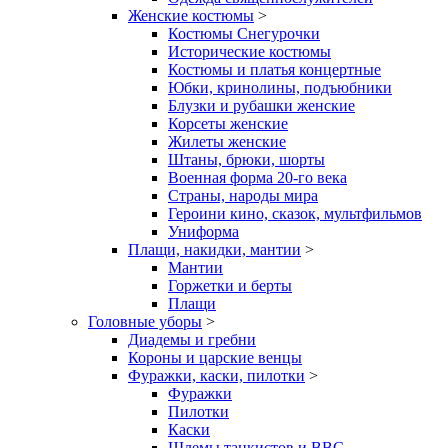
Женские костюмы
>
Костюмы Снегурочки
Исторические костюмы
Костюмы и платья концертные
Юбки, кринолины, подъюбники
Блузки и рубашки женские
Корсеты женские
Жилеты женские
Штаны, брюки, шорты
Военная форма 20-го века
Страны, народы мира
Героини кино, сказок, мультфильмов
Униформа
Плащи, накидки, мантии
>
Мантии
Горжетки и берты
Плащи
Головные уборы
>
Диадемы и гребни
Короны и царские венцы
Фуражки, каски, пилотки
>
Фуражки
Пилотки
Каски
Шлемы танкистов и ВВС