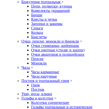
Бижутерия театральная
>
Цепи, подвески, кулоны
Комплекты украшений
Броши
Кресты и четки
Запонки и зажимы
Серьги
Кольца
Браслеты
Очки, пенсне, монокли и бинокли
>
Очки стимпанки, киберпанк
Очки цветные (стиляг и хиппи)
Очки авиаторов и полицейских
Пенсне
Монокли
Часы
>
Часы карманные
Часы наручные
Постиж и театральный грим
>
Грим
Постиж
Уши, носы, клыки
Гольфы и колготки
>
Колготки сценические
Гольфы театральные и исторические