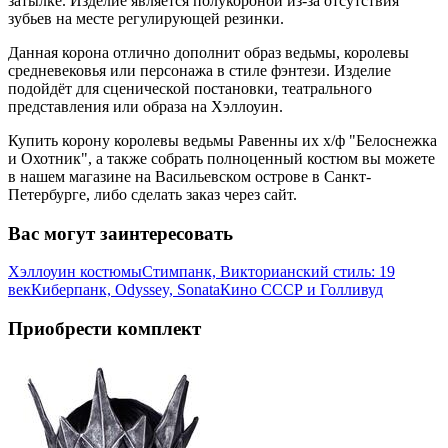
затылке. Изделие является полукороной из-за отсутствия
зубьев на месте регулирующей резинки.
Данная корона отлично дополнит образ ведьмы, королевы
средневековья или персонажа в стиле фэнтези. Изделие
подойдёт для сценической постановки, театрального
представления или образа на Хэллоуин.
Купить корону королевы ведьмы Равенны их х/ф "Белоснежка
и Охотник", а также собрать полноценный костюм вы можете
в нашем магазине на Васильевском острове в Санкт-
Петербурге, либо сделать заказ через сайт.
Вас могут заинтересовать
Хэллоуин костюмы
Стимпанк, Викторианский стиль: 19
век
Киберпанк, Odyssey, Sonata
Кино СССР и Голливуд
Приобрести комплект