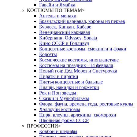
Гавайи и Ямайка
КОСТЮМЫ ПО ТЕМАМ
>
Ангелы и монахи
Бразильский карнавал, короны из перьев
Бурлеск, Канкан, Кабаре
Венецианский карнавал
Киберпанк, Odyssey, Sonata
Кино СССР и Голливуд
Концертные костюмы, смокинги и фраки
Корсеты
Космические костюмы, инопланетяне
Костюмы на праздник - 14 февраля
Новый год: Дед Мороз и Снегурочка
Пираты и пиратки
Платья концертные и бальные
Плащи, накидки и горжетки
Рок и Поп звезды
Сказки и Мультфильмы
Флора, фауна, времена года, ростовые куклы
Хэллоуин костюмы
Цирк, клоуны, арлекины, скоморохи
Школьная форма СССР
ПРОФЕССИИ
>
Ковбои и шерифы
Пилоты, стюардессы, проводники