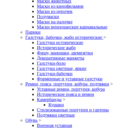
Маски животных
Маски из кинофильмов
Маски из цепочек
Полумаски
Маски на палочке
Маски венецианские карнавальные
Парики
Галстуки, бабочки, жабо исторические
>
Галстуки исторические
Исторические жабо
Фишу, манишки, шемизетки
Декоративные манжеты
Галстуки-боло
Галстуки цветные, яркие
Галстуки-бабочки
Форменные и уставные галстуки
Ремни, пояса, портупеи, кобура, подтяжки
>
Уставные ремни, портупея, кобура
Исторические пояса и ремни
Камербанды
>
Кушаки
Стилизованные портупеи и гартеры
Подтяжки цветные
Обувь
>
Военная уставная