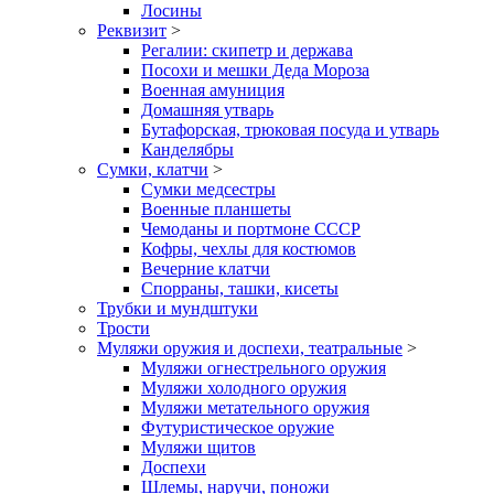
Лосины
Реквизит
>
Регалии: скипетр и держава
Посохи и мешки Деда Мороза
Военная амуниция
Домашняя утварь
Бутафорская, трюковая посуда и утварь
Канделябры
Сумки, клатчи
>
Сумки медсестры
Военные планшеты
Чемоданы и портмоне СССР
Кофры, чехлы для костюмов
Вечерние клатчи
Спорраны, ташки, кисеты
Трубки и мундштуки
Трости
Муляжи оружия и доспехи, театральные
>
Муляжи огнестрельного оружия
Муляжи холодного оружия
Муляжи метательного оружия
Футуристическое оружие
Муляжи щитов
Доспехи
Шлемы, наручи, поножи