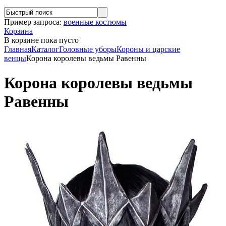
Пример запроса:
военные костюмы
Корзина
В корзине
пока пусто
Главная
Каталог
Головные уборы
Короны и царские
венцы
Корона королевы ведьмы Равенны
Корона королевы ведьмы
Равенны