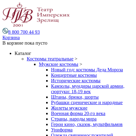
8 800 700 44 93
Корзина
В корзине
пока пусто
Каталог
Костюмы театральные
>
Мужские костюмы
>
Новый год: костюмы Деда Мороза
Концертные костюмы
Исторические костюмы
Камзолы, мундиры царской армии,
сюртуки: 18-19 век
Штаны, брюки, шорты
Рубашки сценические и народные
Жилеты мужские
Военная форма 20-го века
Страны, народы мира
Герои кино, сказок, мультфильмов
Униформа
Одежда священнослужителей