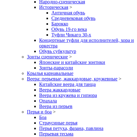
Народно-сценическая
Историческая
>
Античная обувь
Средневековая обувь
Барокко
Обувь 19-го века
Туфли Чикаго 30-х
Концертные туфли для исполнителей, хора и
оркестра
Обувь субкультур
Зонты сценические
>
Японские и китайские зонтики
Зонты-парасоли
Крылья карнавальные
Веера: перьевые, жаккардовые, кружевные
>
Китайские веера для танца
Веера жаккардовые
Веера из кружева и гипюра
Опахала
Веера из перьев
Перья и боа
>
Боа
Страусиные перья
Перья петуха, фазана, павлина
Перьевая тесьма