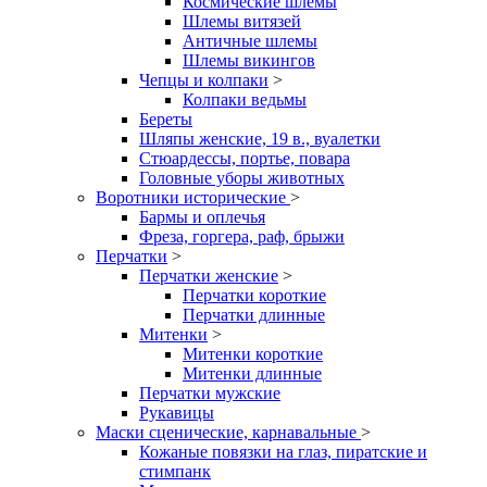
Космические шлемы
Шлемы витязей
Античные шлемы
Шлемы викингов
Чепцы и колпаки
>
Колпаки ведьмы
Береты
Шляпы женские, 19 в., вуалетки
Стюардессы, портье, повара
Головные уборы животных
Воротники исторические
>
Бармы и оплечья
Фреза, горгера, раф, брыжи
Перчатки
>
Перчатки женские
>
Перчатки короткие
Перчатки длинные
Митенки
>
Митенки короткие
Митенки длинные
Перчатки мужские
Рукавицы
Маски сценические, карнавальные
>
Кожаные повязки на глаз, пиратские и
стимпанк