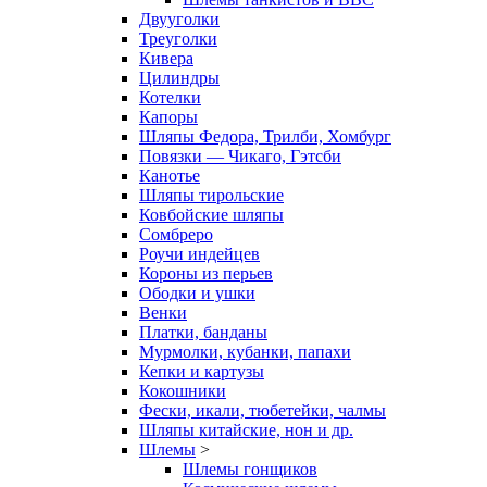
Двууголки
Треуголки
Кивера
Цилиндры
Котелки
Капоры
Шляпы Федора, Трилби, Хомбург
Повязки — Чикаго, Гэтсби
Канотье
Шляпы тирольские
Ковбойские шляпы
Сомбреро
Роучи индейцев
Короны из перьев
Ободки и ушки
Венки
Платки, банданы
Мурмолки, кубанки, папахи
Кепки и картузы
Кокошники
Фески, икали, тюбетейки, чалмы
Шляпы китайские, нон и др.
Шлемы
>
Шлемы гонщиков