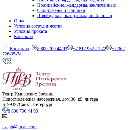
Полицейские, жандармы, заключенные
Спортсмены и гонщики
Швейцары, доктор, пожарный, повар
О нас
Условия сотрудничества
Условия проката
Контакты
Контакты
8 800 700 44 93
+7 812 982-27-72
+7 962
726-35-74
Театр Имперских Зрелищ
Новосмоленская набережная, дом 36, к5, литера
Б
199397
Санкт-Петербург
8 800 700 44 93
tizspb@gmail.com