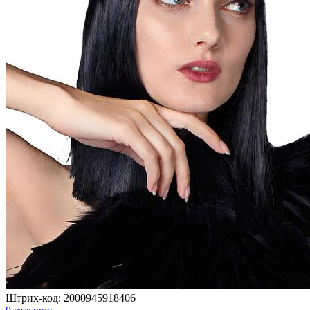
Штрих-код:
2000945918406