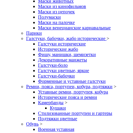
Маски животных
Маски из кинофильмов
Маски из цепочек
Полумаски
Маски на палочке
Маски венецианские карнавальные
Парики
Галстуки, бабочки, жабо исторические
>
Галстуки исторические
Исторические жабо
Фишу, манишки, шемизетки
Декоративные манжеты
Галстуки-боло
Галстуки цветные, яркие
Галстуки-бабочки
Форменные и уставные галстуки
Ремни, пояса, портупеи, кобура, подтяжки
>
Уставные ремни, портупея, кобура
Исторические пояса и ремни
Камербанды
>
Кушаки
Стилизованные портупеи и гартеры
Подтяжки цветные
Обувь
>
Военная уставная