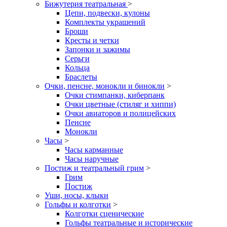
Бижутерия театральная
>
Цепи, подвески, кулоны
Комплекты украшений
Броши
Кресты и четки
Запонки и зажимы
Серьги
Кольца
Браслеты
Очки, пенсне, монокли и бинокли
>
Очки стимпанки, киберпанк
Очки цветные (стиляг и хиппи)
Очки авиаторов и полицейских
Пенсне
Монокли
Часы
>
Часы карманные
Часы наручные
Постиж и театральный грим
>
Грим
Постиж
Уши, носы, клыки
Гольфы и колготки
>
Колготки сценические
Гольфы театральные и исторические