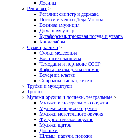
Лосины
Реквизит
>
Регалии: скипетр и держава
Посохи и мешки Деда Мороза
Военная амуниция
Домашняя утварь
Бутафорская, трюковая посуда и утварь
Канделябры
Сумки, клатчи
>
Сумки медсестры
Военные планшеты
Чемоданы и портмоне СССР
Кофры, чехлы для костюмов
Вечерние клатчи
Спорраны, ташки, кисеты
Трубки и мундштуки
Трости
Муляжи оружия и доспехи, театральные
>
Муляжи огнестрельного оружия
Муляжи холодного оружия
Муляжи метательного оружия
Футуристическое оружие
Муляжи щитов
Доспехи
Шлемы, наручи, поножи