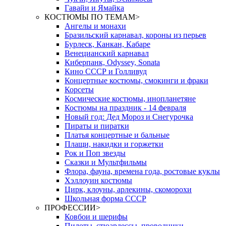
Гавайи и Ямайка
КОСТЮМЫ ПО ТЕМАМ
>
Ангелы и монахи
Бразильский карнавал, короны из перьев
Бурлеск, Канкан, Кабаре
Венецианский карнавал
Киберпанк, Odyssey, Sonata
Кино СССР и Голливуд
Концертные костюмы, смокинги и фраки
Корсеты
Космические костюмы, инопланетяне
Костюмы на праздник - 14 февраля
Новый год: Дед Мороз и Снегурочка
Пираты и пиратки
Платья концертные и бальные
Плащи, накидки и горжетки
Рок и Поп звезды
Сказки и Мультфильмы
Флора, фауна, времена года, ростовые куклы
Хэллоуин костюмы
Цирк, клоуны, арлекины, скоморохи
Школьная форма СССР
ПРОФЕССИИ
>
Ковбои и шерифы
Пилоты, стюардессы, проводники