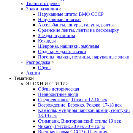
Ткани и отделка
Знаки различия
>
Нарукавные штаты ВМФ СССР
Нарукавные повязки
Аксельбанты, шнуры, галуны, ранты
Орденские ленты, ленты на бескозырку
Звезды, пуговицы
Кокарды
Шевроны, нашивки, эмблемы
Ордена, медали, значки
Погоны, лычки, петлицы, нарукавные знаки
Распродажа
>
Обувь
Акции
Тематики
ЭПОХИ И СТИЛИ
>
Обувь историческая
Первобытные люди
Средневековые, Готика: 12-16 век
Возрождение, Барокко, Рококо: 17-18 век
Камзолы, мундиры царской армии, сюртуки:
18-19 век
Стимпанк, Викторианский стиль: 19 век
Чикаго, Гэтсби: 20 век 30-е годы
Военная форма СССР и Германия