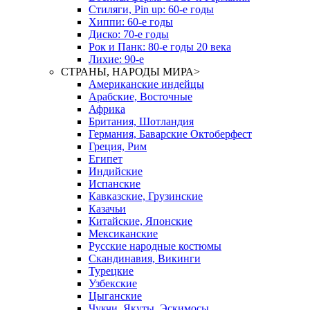
Стиляги, Pin up: 60-е годы
Хиппи: 60-е годы
Диско: 70-е годы
Рок и Панк: 80-е годы 20 века
Лихие: 90-е
СТРАНЫ, НАРОДЫ МИРА
>
Американские индейцы
Арабские, Восточные
Африка
Британия, Шотландия
Германия, Баварские Октоберфест
Греция, Рим
Египет
Индийские
Испанские
Кавказские, Грузинские
Казачьи
Китайские, Японские
Мексиканские
Русские народные костюмы
Скандинавия, Викинги
Турецкие
Узбекские
Цыганские
Чукчи, Якуты, Эскимосы