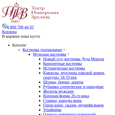
8 800 700 44 93
Корзина
В корзине
пока пусто
Каталог
Костюмы театральные
>
Мужские костюмы
>
Новый год: костюмы Деда Мороза
Концертные костюмы
Исторические костюмы
Камзолы, мундиры царской армии,
сюртуки: 18-19 век
Штаны, брюки, шорты
Рубашки сценические и народные
Жилеты мужские
Военная форма 20-го века
Страны, народы мира
Герои кино, сказок, мультфильмов
Униформа
Одежда священнослужителей