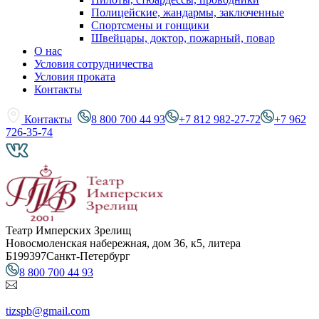
Полицейские, жандармы, заключенные
Спортсмены и гонщики
Швейцары, доктор, пожарный, повар
О нас
Условия сотрудничества
Условия проката
Контакты
Контакты
8 800 700 44 93
+7 812 982-27-72
+7 962
726-35-74
Театр Имперских Зрелищ
Новосмоленская набережная, дом 36, к5, литера
Б
199397
Санкт-Петербург
8 800 700 44 93
tizspb@gmail.com