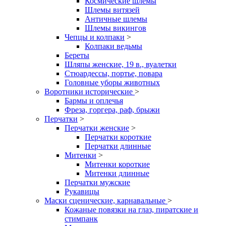
Космические шлемы
Шлемы витязей
Античные шлемы
Шлемы викингов
Чепцы и колпаки
>
Колпаки ведьмы
Береты
Шляпы женские, 19 в., вуалетки
Стюардессы, портье, повара
Головные уборы животных
Воротники исторические
>
Бармы и оплечья
Фреза, горгера, раф, брыжи
Перчатки
>
Перчатки женские
>
Перчатки короткие
Перчатки длинные
Митенки
>
Митенки короткие
Митенки длинные
Перчатки мужские
Рукавицы
Маски сценические, карнавальные
>
Кожаные повязки на глаз, пиратские и
стимпанк