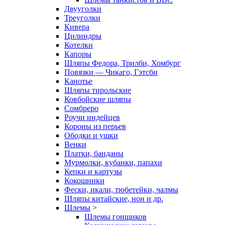
Двууголки
Треуголки
Кивера
Цилиндры
Котелки
Капоры
Шляпы Федора, Трилби, Хомбург
Повязки — Чикаго, Гэтсби
Канотье
Шляпы тирольские
Ковбойские шляпы
Сомбреро
Роучи индейцев
Короны из перьев
Ободки и ушки
Венки
Платки, банданы
Мурмолки, кубанки, папахи
Кепки и картузы
Кокошники
Фески, икали, тюбетейки, чалмы
Шляпы китайские, нон и др.
Шлемы
>
Шлемы гонщиков