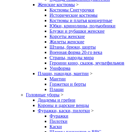
Женские костюмы
>
Костюмы Снегурочки
Исторические костюмы
Костюмы и платья концертные
Юбки, кринолины, подъюбники
Блузки и рубашки женские
Корсеты женские
Жилеты женские
Штаны, брюки, шорты
Военная форма 20-го века
Страны, народы мира
Героини кино, сказок, мультфильмов
Униформа
Плащи, накидки, мантии
>
Мантии
Горжетки и берты
Плащи
Головные уборы
>
Диадемы и гребни
Короны и царские венцы
Фуражки, каски, пилотки
>
Фуражки
Пилотки
Каски
Шлемы танкистов и ВВС