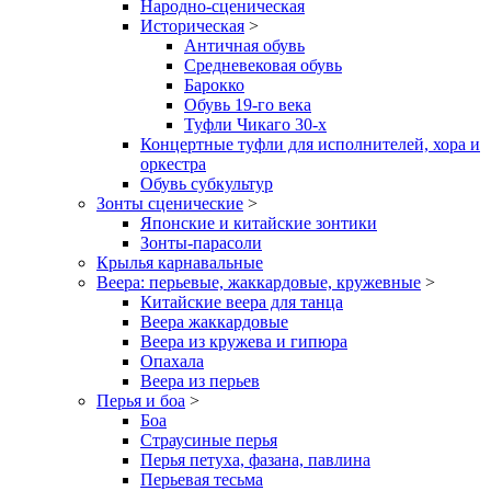
Народно-сценическая
Историческая
>
Античная обувь
Средневековая обувь
Барокко
Обувь 19-го века
Туфли Чикаго 30-х
Концертные туфли для исполнителей, хора и
оркестра
Обувь субкультур
Зонты сценические
>
Японские и китайские зонтики
Зонты-парасоли
Крылья карнавальные
Веера: перьевые, жаккардовые, кружевные
>
Китайские веера для танца
Веера жаккардовые
Веера из кружева и гипюра
Опахала
Веера из перьев
Перья и боа
>
Боа
Страусиные перья
Перья петуха, фазана, павлина
Перьевая тесьма