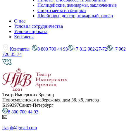
Полицейские, жандармы, заключенные
Спортсмены и гонщики
Швейцары, доктор, пожарный, повар
О нас
Условия сотрудничества
Условия проката
Контакты
Контакты
8 800 700 44 93
+7 812 982-27-72
+7 962
726-35-74
Театр Имперских Зрелищ
Новосмоленская набережная, дом 36, к5, литера
Б
199397
Санкт-Петербург
8 800 700 44 93
tizspb@gmail.com