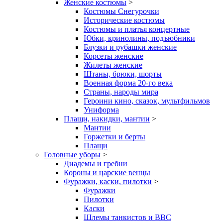
Женские костюмы
>
Костюмы Снегурочки
Исторические костюмы
Костюмы и платья концертные
Юбки, кринолины, подъюбники
Блузки и рубашки женские
Корсеты женские
Жилеты женские
Штаны, брюки, шорты
Военная форма 20-го века
Страны, народы мира
Героини кино, сказок, мультфильмов
Униформа
Плащи, накидки, мантии
>
Мантии
Горжетки и берты
Плащи
Головные уборы
>
Диадемы и гребни
Короны и царские венцы
Фуражки, каски, пилотки
>
Фуражки
Пилотки
Каски
Шлемы танкистов и ВВС