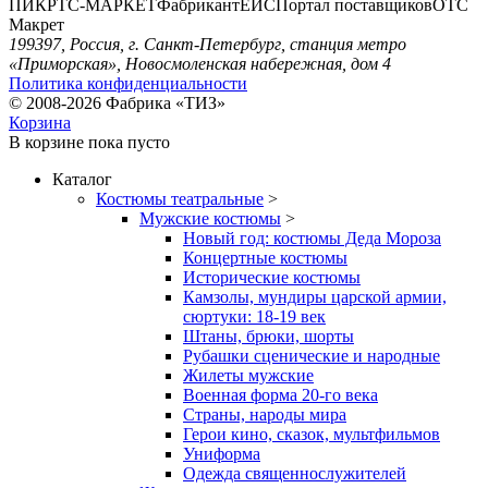
ПИК
РТС-МАРКЕТ
Фабрикант
ЕИС
Портал поставщиков
ОТС
Макрет
199397, Россия, г. Санкт-Петербург, станция метро
«Приморская», Новосмоленская набережная, дом 4
Политика конфиденциальности
© 2008-2026 Фабрика «ТИЗ»
Корзина
В корзине
пока пусто
Каталог
Костюмы театральные
>
Мужские костюмы
>
Новый год: костюмы Деда Мороза
Концертные костюмы
Исторические костюмы
Камзолы, мундиры царской армии,
сюртуки: 18-19 век
Штаны, брюки, шорты
Рубашки сценические и народные
Жилеты мужские
Военная форма 20-го века
Страны, народы мира
Герои кино, сказок, мультфильмов
Униформа
Одежда священнослужителей