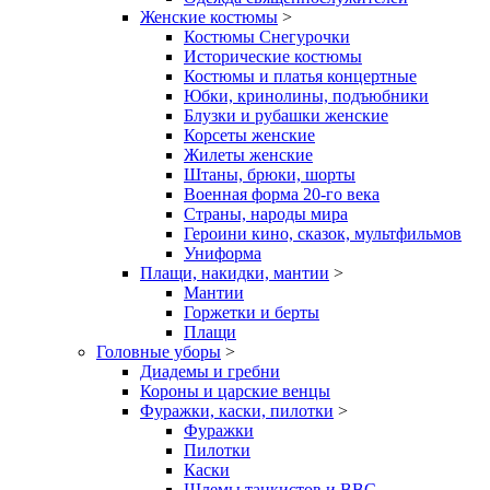
Женские костюмы
>
Костюмы Снегурочки
Исторические костюмы
Костюмы и платья концертные
Юбки, кринолины, подъюбники
Блузки и рубашки женские
Корсеты женские
Жилеты женские
Штаны, брюки, шорты
Военная форма 20-го века
Страны, народы мира
Героини кино, сказок, мультфильмов
Униформа
Плащи, накидки, мантии
>
Мантии
Горжетки и берты
Плащи
Головные уборы
>
Диадемы и гребни
Короны и царские венцы
Фуражки, каски, пилотки
>
Фуражки
Пилотки
Каски
Шлемы танкистов и ВВС