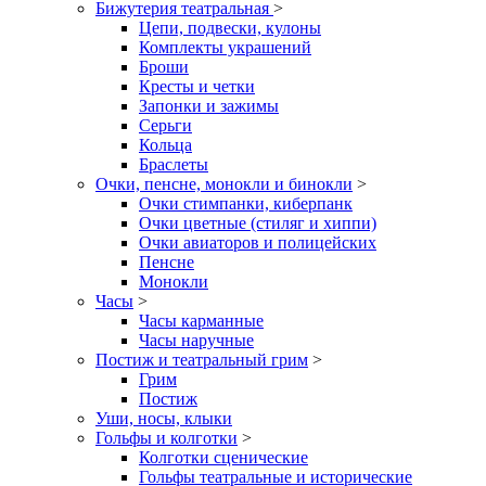
Бижутерия театральная
>
Цепи, подвески, кулоны
Комплекты украшений
Броши
Кресты и четки
Запонки и зажимы
Серьги
Кольца
Браслеты
Очки, пенсне, монокли и бинокли
>
Очки стимпанки, киберпанк
Очки цветные (стиляг и хиппи)
Очки авиаторов и полицейских
Пенсне
Монокли
Часы
>
Часы карманные
Часы наручные
Постиж и театральный грим
>
Грим
Постиж
Уши, носы, клыки
Гольфы и колготки
>
Колготки сценические
Гольфы театральные и исторические