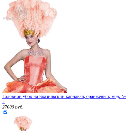
Головной убор на Бразильский карнавал, оранжевый, мод. №
2
27000
руб.