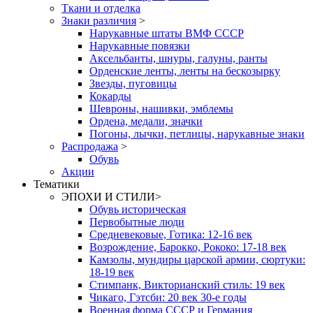
Ткани и отделка
Знаки различия
>
Нарукавные штаты ВМФ СССР
Нарукавные повязки
Аксельбанты, шнуры, галуны, ранты
Орденские ленты, ленты на бескозырку
Звезды, пуговицы
Кокарды
Шевроны, нашивки, эмблемы
Ордена, медали, значки
Погоны, лычки, петлицы, нарукавные знаки
Распродажа
>
Обувь
Акции
Тематики
ЭПОХИ И СТИЛИ
>
Обувь историческая
Первобытные люди
Средневековые, Готика: 12-16 век
Возрождение, Барокко, Рококо: 17-18 век
Камзолы, мундиры царской армии, сюртуки:
18-19 век
Стимпанк, Викторианский стиль: 19 век
Чикаго, Гэтсби: 20 век 30-е годы
Военная форма СССР и Германия