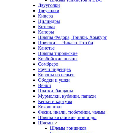
Двууголки
Треуголки
Кивера
Цилиндры
Котелки
Капоры
Шляпы Федора, Трилби, Хомбург
Повязки — Чикаго, Гэтсби
Канотье
Шляпы тирольские
Ковбойские шляпы
Сомбреро
Роучи индейцев
Короны из перьев
Ободки и ушки
Венки
Платки, банданы
Мурмолки, кубанки, папахи
Кепки и картузы
Кокошники
Фески, икали, тюбетейки, чалмы
Шляпы китайские, нон и др.
Шлемы
>
Шлемы гонщиков