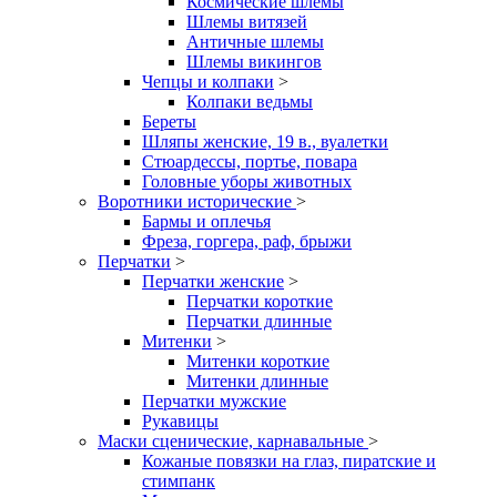
Космические шлемы
Шлемы витязей
Античные шлемы
Шлемы викингов
Чепцы и колпаки
>
Колпаки ведьмы
Береты
Шляпы женские, 19 в., вуалетки
Стюардессы, портье, повара
Головные уборы животных
Воротники исторические
>
Бармы и оплечья
Фреза, горгера, раф, брыжи
Перчатки
>
Перчатки женские
>
Перчатки короткие
Перчатки длинные
Митенки
>
Митенки короткие
Митенки длинные
Перчатки мужские
Рукавицы
Маски сценические, карнавальные
>
Кожаные повязки на глаз, пиратские и
стимпанк