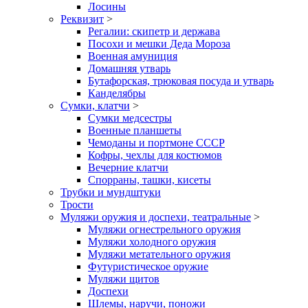
Лосины
Реквизит
>
Регалии: скипетр и держава
Посохи и мешки Деда Мороза
Военная амуниция
Домашняя утварь
Бутафорская, трюковая посуда и утварь
Канделябры
Сумки, клатчи
>
Сумки медсестры
Военные планшеты
Чемоданы и портмоне СССР
Кофры, чехлы для костюмов
Вечерние клатчи
Спорраны, ташки, кисеты
Трубки и мундштуки
Трости
Муляжи оружия и доспехи, театральные
>
Муляжи огнестрельного оружия
Муляжи холодного оружия
Муляжи метательного оружия
Футуристическое оружие
Муляжи щитов
Доспехи
Шлемы, наручи, поножи