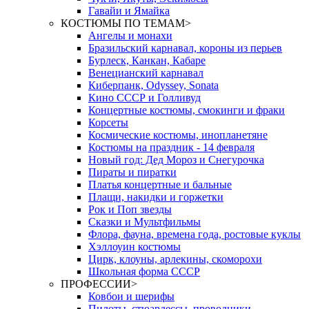
Гавайи и Ямайка
КОСТЮМЫ ПО ТЕМАМ
>
Ангелы и монахи
Бразильский карнавал, короны из перьев
Бурлеск, Канкан, Кабаре
Венецианский карнавал
Киберпанк, Odyssey, Sonata
Кино СССР и Голливуд
Концертные костюмы, смокинги и фраки
Корсеты
Космические костюмы, инопланетяне
Костюмы на праздник - 14 февраля
Новый год: Дед Мороз и Снегурочка
Пираты и пиратки
Платья концертные и бальные
Плащи, накидки и горжетки
Рок и Поп звезды
Сказки и Мультфильмы
Флора, фауна, времена года, ростовые куклы
Хэллоуин костюмы
Цирк, клоуны, арлекины, скоморохи
Школьная форма СССР
ПРОФЕССИИ
>
Ковбои и шерифы
Пилоты, стюардессы, проводники