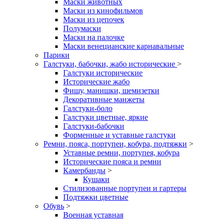
Маски животных
Маски из кинофильмов
Маски из цепочек
Полумаски
Маски на палочке
Маски венецианские карнавальные
Парики
Галстуки, бабочки, жабо исторические
>
Галстуки исторические
Исторические жабо
Фишу, манишки, шемизетки
Декоративные манжеты
Галстуки-боло
Галстуки цветные, яркие
Галстуки-бабочки
Форменные и уставные галстуки
Ремни, пояса, портупеи, кобура, подтяжки
>
Уставные ремни, портупея, кобура
Исторические пояса и ремни
Камербанды
>
Кушаки
Стилизованные портупеи и гартеры
Подтяжки цветные
Обувь
>
Военная уставная