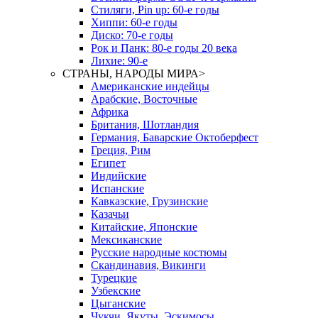
Стиляги, Pin up: 60-е годы
Хиппи: 60-е годы
Диско: 70-е годы
Рок и Панк: 80-е годы 20 века
Лихие: 90-е
СТРАНЫ, НАРОДЫ МИРА
>
Американские индейцы
Арабские, Восточные
Африка
Британия, Шотландия
Германия, Баварские Октоберфест
Греция, Рим
Египет
Индийские
Испанские
Кавказские, Грузинские
Казачьи
Китайские, Японские
Мексиканские
Русские народные костюмы
Скандинавия, Викинги
Турецкие
Узбекские
Цыганские
Чукчи, Якуты, Эскимосы