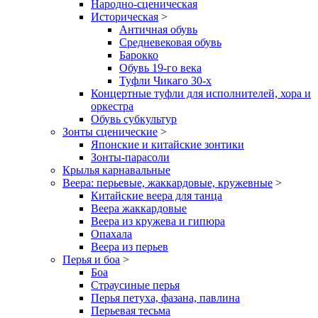
Народно-сценическая
Историческая
>
Античная обувь
Средневековая обувь
Барокко
Обувь 19-го века
Туфли Чикаго 30-х
Концертные туфли для исполнителей, хора и
оркестра
Обувь субкультур
Зонты сценические
>
Японские и китайские зонтики
Зонты-парасоли
Крылья карнавальные
Веера: перьевые, жаккардовые, кружевные
>
Китайские веера для танца
Веера жаккардовые
Веера из кружева и гипюра
Опахала
Веера из перьев
Перья и боа
>
Боа
Страусиные перья
Перья петуха, фазана, павлина
Перьевая тесьма