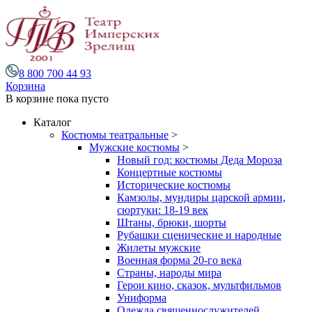
8 800 700 44 93
Корзина
В корзине
пока пусто
Каталог
Костюмы театральные
>
Мужские костюмы
>
Новый год: костюмы Деда Мороза
Концертные костюмы
Исторические костюмы
Камзолы, мундиры царской армии,
сюртуки: 18-19 век
Штаны, брюки, шорты
Рубашки сценические и народные
Жилеты мужские
Военная форма 20-го века
Страны, народы мира
Герои кино, сказок, мультфильмов
Униформа
Одежда священнослужителей