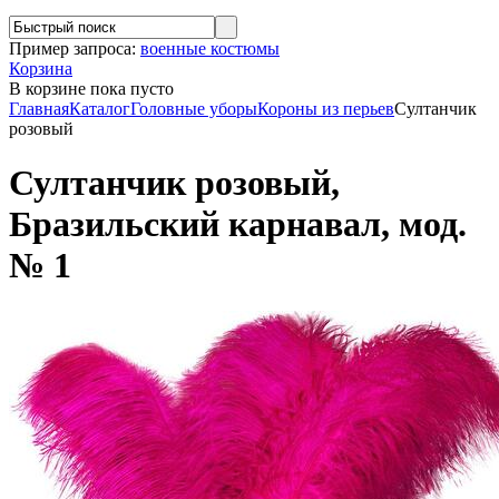
Пример запроса:
военные костюмы
Корзина
В корзине
пока пусто
Главная
Каталог
Головные уборы
Короны из перьев
Султанчик
розовый
Султанчик розовый,
Бразильский карнавал, мод.
№ 1