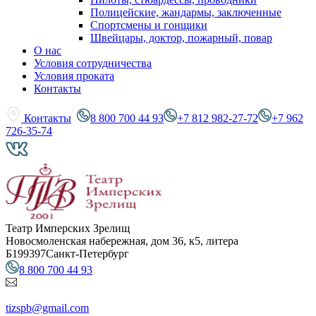
Полицейские, жандармы, заключенные
Спортсмены и гонщики
Швейцары, доктор, пожарный, повар
О нас
Условия сотрудничества
Условия проката
Контакты
Контакты
8 800 700 44 93
+7 812 982-27-72
+7 962
726-35-74
Театр Имперских Зрелищ
Новосмоленская набережная, дом 36, к5, литера
Б
199397
Санкт-Петербург
8 800 700 44 93
tizspb@gmail.com