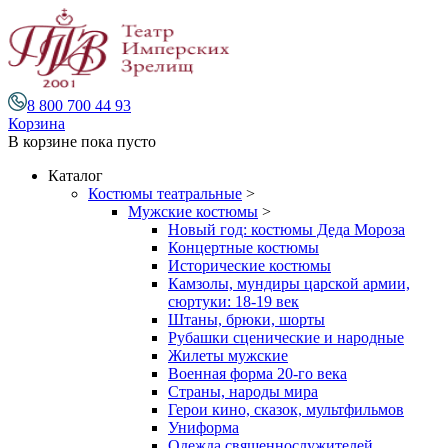
8 800 700 44 93
Корзина
В корзине
пока пусто
Каталог
Костюмы театральные
>
Мужские костюмы
>
Новый год: костюмы Деда Мороза
Концертные костюмы
Исторические костюмы
Камзолы, мундиры царской армии,
сюртуки: 18-19 век
Штаны, брюки, шорты
Рубашки сценические и народные
Жилеты мужские
Военная форма 20-го века
Страны, народы мира
Герои кино, сказок, мультфильмов
Униформа
Одежда священнослужителей