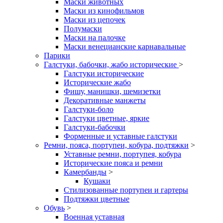
Маски животных
Маски из кинофильмов
Маски из цепочек
Полумаски
Маски на палочке
Маски венецианские карнавальные
Парики
Галстуки, бабочки, жабо исторические
>
Галстуки исторические
Исторические жабо
Фишу, манишки, шемизетки
Декоративные манжеты
Галстуки-боло
Галстуки цветные, яркие
Галстуки-бабочки
Форменные и уставные галстуки
Ремни, пояса, портупеи, кобура, подтяжки
>
Уставные ремни, портупея, кобура
Исторические пояса и ремни
Камербанды
>
Кушаки
Стилизованные портупеи и гартеры
Подтяжки цветные
Обувь
>
Военная уставная