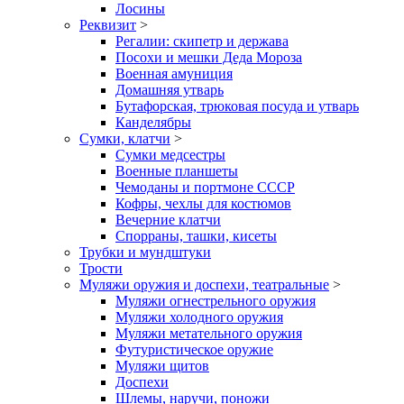
Лосины
Реквизит
>
Регалии: скипетр и держава
Посохи и мешки Деда Мороза
Военная амуниция
Домашняя утварь
Бутафорская, трюковая посуда и утварь
Канделябры
Сумки, клатчи
>
Сумки медсестры
Военные планшеты
Чемоданы и портмоне СССР
Кофры, чехлы для костюмов
Вечерние клатчи
Спорраны, ташки, кисеты
Трубки и мундштуки
Трости
Муляжи оружия и доспехи, театральные
>
Муляжи огнестрельного оружия
Муляжи холодного оружия
Муляжи метательного оружия
Футуристическое оружие
Муляжи щитов
Доспехи
Шлемы, наручи, поножи