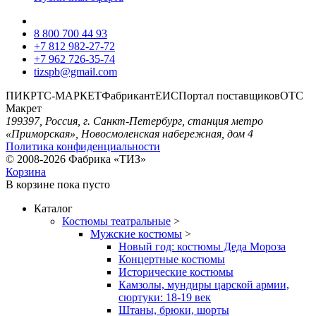
8 800 700 44 93
+7 812 982-27-72
+7 962 726-35-74
tizspb@gmail.com
ПИК
РТС-МАРКЕТ
Фабрикант
ЕИС
Портал поставщиков
ОТС
Макрет
199397, Россия, г. Санкт-Петербург, станция метро
«Приморская», Новосмоленская набережная, дом 4
Политика конфиденциальности
© 2008-2026 Фабрика «ТИЗ»
Корзина
В корзине
пока пусто
Каталог
Костюмы театральные
>
Мужские костюмы
>
Новый год: костюмы Деда Мороза
Концертные костюмы
Исторические костюмы
Камзолы, мундиры царской армии,
сюртуки: 18-19 век
Штаны, брюки, шорты