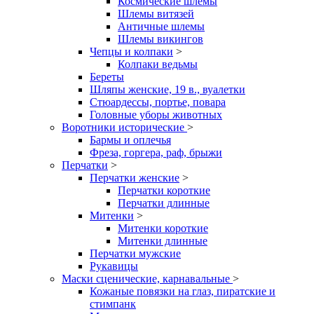
Космические шлемы
Шлемы витязей
Античные шлемы
Шлемы викингов
Чепцы и колпаки
>
Колпаки ведьмы
Береты
Шляпы женские, 19 в., вуалетки
Стюардессы, портье, повара
Головные уборы животных
Воротники исторические
>
Бармы и оплечья
Фреза, горгера, раф, брыжи
Перчатки
>
Перчатки женские
>
Перчатки короткие
Перчатки длинные
Митенки
>
Митенки короткие
Митенки длинные
Перчатки мужские
Рукавицы
Маски сценические, карнавальные
>
Кожаные повязки на глаз, пиратские и
стимпанк