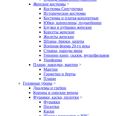
Женские костюмы
>
Костюмы Снегурочки
Исторические костюмы
Костюмы и платья концертные
Юбки, кринолины, подъюбники
Блузки и рубашки женские
Корсеты женские
Жилеты женские
Штаны, брюки, шорты
Военная форма 20-го века
Страны, народы мира
Героини кино, сказок, мультфильмов
Униформа
Плащи, накидки, мантии
>
Мантии
Горжетки и берты
Плащи
Головные уборы
>
Диадемы и гребни
Короны и царские венцы
Фуражки, каски, пилотки
>
Фуражки
Пилотки
Каски
Шлемы танкистов и ВВС