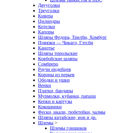
Двууголки
Треуголки
Кивера
Цилиндры
Котелки
Капоры
Шляпы Федора, Трилби, Хомбург
Повязки — Чикаго, Гэтсби
Канотье
Шляпы тирольские
Ковбойские шляпы
Сомбреро
Роучи индейцев
Короны из перьев
Ободки и ушки
Венки
Платки, банданы
Мурмолки, кубанки, папахи
Кепки и картузы
Кокошники
Фески, икали, тюбетейки, чалмы
Шляпы китайские, нон и др.
Шлемы
>
Шлемы гонщиков