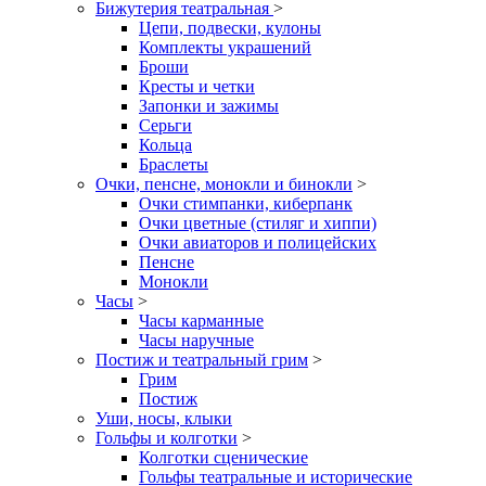
Бижутерия театральная
>
Цепи, подвески, кулоны
Комплекты украшений
Броши
Кресты и четки
Запонки и зажимы
Серьги
Кольца
Браслеты
Очки, пенсне, монокли и бинокли
>
Очки стимпанки, киберпанк
Очки цветные (стиляг и хиппи)
Очки авиаторов и полицейских
Пенсне
Монокли
Часы
>
Часы карманные
Часы наручные
Постиж и театральный грим
>
Грим
Постиж
Уши, носы, клыки
Гольфы и колготки
>
Колготки сценические
Гольфы театральные и исторические