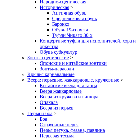
Народно-сценическая
Историческая
>
Античная обувь
Средневековая обувь
Барокко
Обувь 19-го века
Туфли Чикаго 30-х
Концертные туфли для исполнителей, хора и
оркестра
Обувь субкультур
Зонты сценические
>
Японские и китайские зонтики
Зонты-парасоли
Крылья карнавальные
Веера: перьевые, жаккардовые, кружевные
>
Китайские веера для танца
Веера жаккардовые
Веера из кружева и гипюра
Опахала
Веера из перьев
Перья и боа
>
Боа
Страусиные перья
Перья петуха, фазана, павлина
Перьевая тесьма