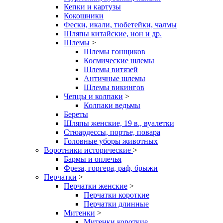
Кепки и картузы
Кокошники
Фески, икали, тюбетейки, чалмы
Шляпы китайские, нон и др.
Шлемы
>
Шлемы гонщиков
Космические шлемы
Шлемы витязей
Античные шлемы
Шлемы викингов
Чепцы и колпаки
>
Колпаки ведьмы
Береты
Шляпы женские, 19 в., вуалетки
Стюардессы, портье, повара
Головные уборы животных
Воротники исторические
>
Бармы и оплечья
Фреза, горгера, раф, брыжи
Перчатки
>
Перчатки женские
>
Перчатки короткие
Перчатки длинные
Митенки
>
Митенки короткие