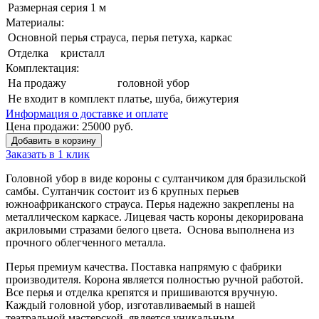
Размерная серия
1 м
Материалы:
Основной
перья страуса, перья петуха, каркас
Отделка
кристалл
Комплектация:
На продажу
головной убор
Не входит в комплект
платье, шуба, бижутерия
Информация о доставке и оплате
Цена продажи:
25000
руб.
Добавить в корзину
Заказать в 1 клик
Головной убор в виде короны с султанчиком для бразильской
самбы. Султанчик состоит из 6 крупных перьев
южноафриканского страуса. Перья надежно закреплены на
металлическом каркасе. Лицевая часть короны декорирована
акриловыми стразами белого цвета. Основа выполнена из
прочного облегченного металла.
Перья премиум качества. Поставка напрямую с фабрики
производителя. Корона является полностью ручной работой.
Все перья и отделка крепятся и пришиваются вручную.
Каждый головной убор, изготавливаемый в нашей
театральной мастерской, является уникальным.