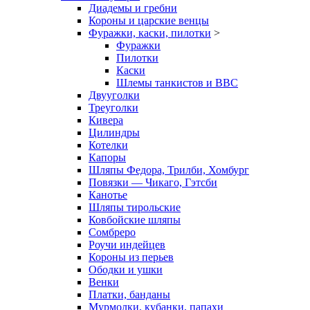
Диадемы и гребни
Короны и царские венцы
Фуражки, каски, пилотки
>
Фуражки
Пилотки
Каски
Шлемы танкистов и ВВС
Двууголки
Треуголки
Кивера
Цилиндры
Котелки
Капоры
Шляпы Федора, Трилби, Хомбург
Повязки — Чикаго, Гэтсби
Канотье
Шляпы тирольские
Ковбойские шляпы
Сомбреро
Роучи индейцев
Короны из перьев
Ободки и ушки
Венки
Платки, банданы
Мурмолки, кубанки, папахи