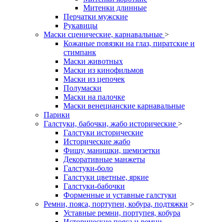
Митенки длинные
Перчатки мужские
Рукавицы
Маски сценические, карнавальные
>
Кожаные повязки на глаз, пиратские и
стимпанк
Маски животных
Маски из кинофильмов
Маски из цепочек
Полумаски
Маски на палочке
Маски венецианские карнавальные
Парики
Галстуки, бабочки, жабо исторические
>
Галстуки исторические
Исторические жабо
Фишу, манишки, шемизетки
Декоративные манжеты
Галстуки-боло
Галстуки цветные, яркие
Галстуки-бабочки
Форменные и уставные галстуки
Ремни, пояса, портупеи, кобура, подтяжки
>
Уставные ремни, портупея, кобура
Исторические пояса и ремни