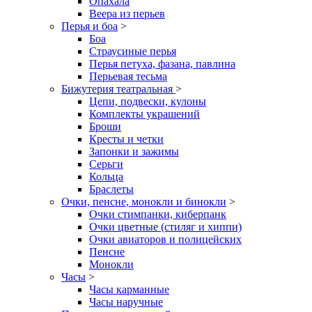
Опахала
Веера из перьев
Перья и боа
>
Боа
Страусиные перья
Перья петуха, фазана, павлина
Перьевая тесьма
Бижутерия театральная
>
Цепи, подвески, кулоны
Комплекты украшений
Броши
Кресты и четки
Запонки и зажимы
Серьги
Кольца
Браслеты
Очки, пенсне, монокли и бинокли
>
Очки стимпанки, киберпанк
Очки цветные (стиляг и хиппи)
Очки авиаторов и полицейских
Пенсне
Монокли
Часы
>
Часы карманные
Часы наручные