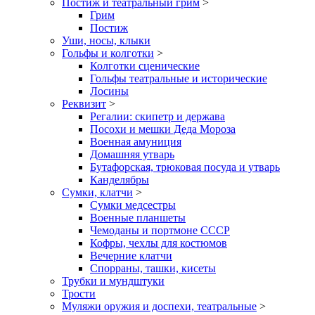
Постиж и театральный грим
>
Грим
Постиж
Уши, носы, клыки
Гольфы и колготки
>
Колготки сценические
Гольфы театральные и исторические
Лосины
Реквизит
>
Регалии: скипетр и держава
Посохи и мешки Деда Мороза
Военная амуниция
Домашняя утварь
Бутафорская, трюковая посуда и утварь
Канделябры
Сумки, клатчи
>
Сумки медсестры
Военные планшеты
Чемоданы и портмоне СССР
Кофры, чехлы для костюмов
Вечерние клатчи
Спорраны, ташки, кисеты
Трубки и мундштуки
Трости
Муляжи оружия и доспехи, театральные
>