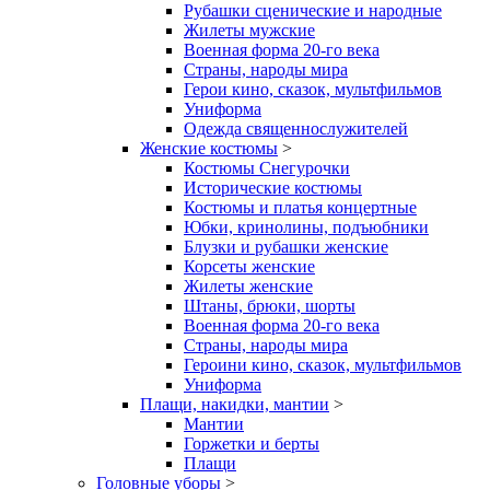
Рубашки сценические и народные
Жилеты мужские
Военная форма 20-го века
Страны, народы мира
Герои кино, сказок, мультфильмов
Униформа
Одежда священнослужителей
Женские костюмы
>
Костюмы Снегурочки
Исторические костюмы
Костюмы и платья концертные
Юбки, кринолины, подъюбники
Блузки и рубашки женские
Корсеты женские
Жилеты женские
Штаны, брюки, шорты
Военная форма 20-го века
Страны, народы мира
Героини кино, сказок, мультфильмов
Униформа
Плащи, накидки, мантии
>
Мантии
Горжетки и берты
Плащи
Головные уборы
>