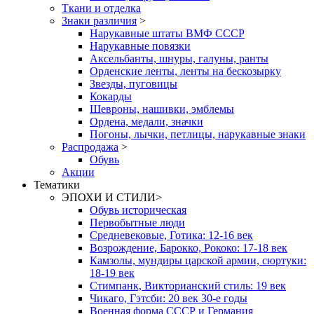
Ткани и отделка
Знаки различия
>
Нарукавные штаты ВМФ СССР
Нарукавные повязки
Аксельбанты, шнуры, галуны, ранты
Орденские ленты, ленты на бескозырку
Звезды, пуговицы
Кокарды
Шевроны, нашивки, эмблемы
Ордена, медали, значки
Погоны, лычки, петлицы, нарукавные знаки
Распродажа
>
Обувь
Акции
Тематики
ЭПОХИ И СТИЛИ
>
Обувь историческая
Первобытные люди
Средневековые, Готика: 12-16 век
Возрождение, Барокко, Рококо: 17-18 век
Камзолы, мундиры царской армии, сюртуки:
18-19 век
Стимпанк, Викторианский стиль: 19 век
Чикаго, Гэтсби: 20 век 30-е годы
Военная форма СССР и Германия