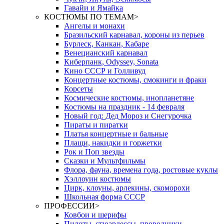
Гавайи и Ямайка
КОСТЮМЫ ПО ТЕМАМ
>
Ангелы и монахи
Бразильский карнавал, короны из перьев
Бурлеск, Канкан, Кабаре
Венецианский карнавал
Киберпанк, Odyssey, Sonata
Кино СССР и Голливуд
Концертные костюмы, смокинги и фраки
Корсеты
Космические костюмы, инопланетяне
Костюмы на праздник - 14 февраля
Новый год: Дед Мороз и Снегурочка
Пираты и пиратки
Платья концертные и бальные
Плащи, накидки и горжетки
Рок и Поп звезды
Сказки и Мультфильмы
Флора, фауна, времена года, ростовые куклы
Хэллоуин костюмы
Цирк, клоуны, арлекины, скоморохи
Школьная форма СССР
ПРОФЕССИИ
>
Ковбои и шерифы
Пилоты, стюардессы, проводники