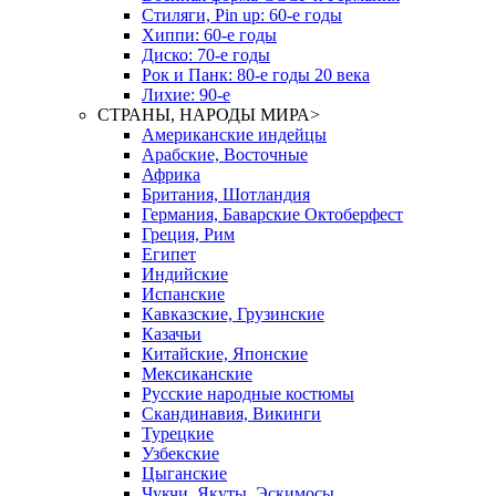
Стиляги, Pin up: 60-е годы
Хиппи: 60-е годы
Диско: 70-е годы
Рок и Панк: 80-е годы 20 века
Лихие: 90-е
СТРАНЫ, НАРОДЫ МИРА
>
Американские индейцы
Арабские, Восточные
Африка
Британия, Шотландия
Германия, Баварские Октоберфест
Греция, Рим
Египет
Индийские
Испанские
Кавказские, Грузинские
Казачьи
Китайские, Японские
Мексиканские
Русские народные костюмы
Скандинавия, Викинги
Турецкие
Узбекские
Цыганские
Чукчи, Якуты, Эскимосы