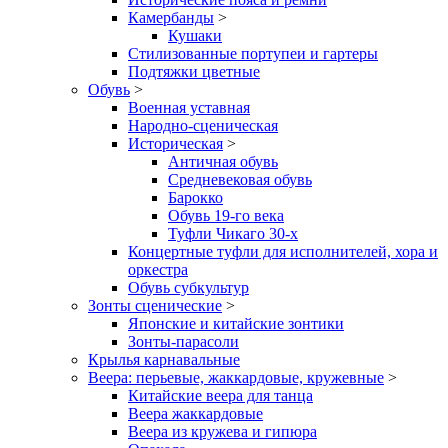
Камербанды
>
Кушаки
Стилизованные портупеи и гартеры
Подтяжки цветные
Обувь
>
Военная уставная
Народно-сценическая
Историческая
>
Античная обувь
Средневековая обувь
Барокко
Обувь 19-го века
Туфли Чикаго 30-х
Концертные туфли для исполнителей, хора и
оркестра
Обувь субкультур
Зонты сценические
>
Японские и китайские зонтики
Зонты-парасоли
Крылья карнавальные
Веера: перьевые, жаккардовые, кружевные
>
Китайские веера для танца
Веера жаккардовые
Веера из кружева и гипюра