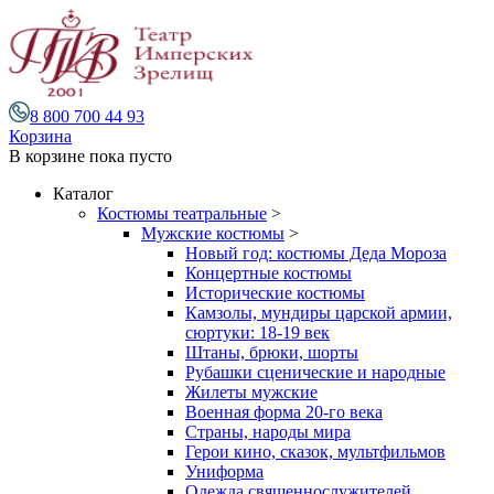
8 800 700 44 93
Корзина
В корзине
пока пусто
Каталог
Костюмы театральные
>
Мужские костюмы
>
Новый год: костюмы Деда Мороза
Концертные костюмы
Исторические костюмы
Камзолы, мундиры царской армии,
сюртуки: 18-19 век
Штаны, брюки, шорты
Рубашки сценические и народные
Жилеты мужские
Военная форма 20-го века
Страны, народы мира
Герои кино, сказок, мультфильмов
Униформа
Одежда священнослужителей