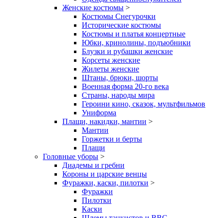
Женские костюмы
>
Костюмы Снегурочки
Исторические костюмы
Костюмы и платья концертные
Юбки, кринолины, подъюбники
Блузки и рубашки женские
Корсеты женские
Жилеты женские
Штаны, брюки, шорты
Военная форма 20-го века
Страны, народы мира
Героини кино, сказок, мультфильмов
Униформа
Плащи, накидки, мантии
>
Мантии
Горжетки и берты
Плащи
Головные уборы
>
Диадемы и гребни
Короны и царские венцы
Фуражки, каски, пилотки
>
Фуражки
Пилотки
Каски
Шлемы танкистов и ВВС