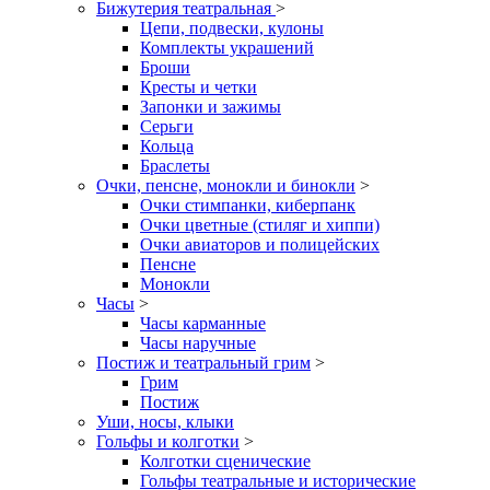
Бижутерия театральная
>
Цепи, подвески, кулоны
Комплекты украшений
Броши
Кресты и четки
Запонки и зажимы
Серьги
Кольца
Браслеты
Очки, пенсне, монокли и бинокли
>
Очки стимпанки, киберпанк
Очки цветные (стиляг и хиппи)
Очки авиаторов и полицейских
Пенсне
Монокли
Часы
>
Часы карманные
Часы наручные
Постиж и театральный грим
>
Грим
Постиж
Уши, носы, клыки
Гольфы и колготки
>
Колготки сценические
Гольфы театральные и исторические