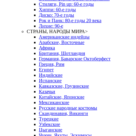
Стиляги, Pin up: 60-е годы
Хиппи: 60-е годы
Диско: 70-е годы
Рок и Панк: 80-е годы 20 века
Лихие: 90-е
СТРАНЫ, НАРОДЫ МИРА
>
Американские индейцы
Арабские, Восточные
Африка
Британия, Шотландия
Германия, Баварские Октоберфест
Греция, Рим
Египет
Индийские
Испанские
Кавказские, Грузинские
Казачьи
Китайские, Японские
Мексиканские
Русские народные костюмы
Скандинавия, Викинги
Турецкие
Узбекские
Цыганские
Чукчи, Якуты, Эскимосы