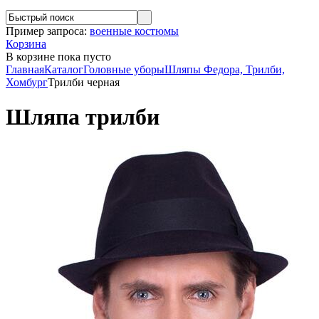
Пример запроса:
военные костюмы
Корзина
В корзине
пока пусто
Главная
Каталог
Головные уборы
Шляпы Федора, Трилби,
Хомбург
Трилби черная
Шляпа трилби