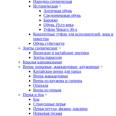
Народно-сценическая
Историческая
>
Античная обувь
Средневековая обувь
Барокко
Обувь 19-го века
Туфли Чикаго 30-х
Концертные туфли для исполнителей, хора и
оркестра
Обувь субкультур
Зонты сценические
>
Японские и китайские зонтики
Зонты-парасоли
Крылья карнавальные
Веера: перьевые, жаккардовые, кружевные
>
Китайские веера для танца
Веера жаккардовые
Веера из кружева и гипюра
Опахала
Веера из перьев
Перья и боа
>
Боа
Страусиные перья
Перья петуха, фазана, павлина
Перьевая тесьма