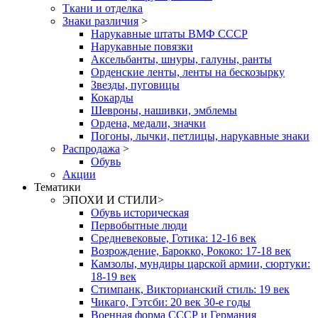
Ткани и отделка
Знаки различия
>
Нарукавные штаты ВМФ СССР
Нарукавные повязки
Аксельбанты, шнуры, галуны, ранты
Орденские ленты, ленты на бескозырку
Звезды, пуговицы
Кокарды
Шевроны, нашивки, эмблемы
Ордена, медали, значки
Погоны, лычки, петлицы, нарукавные знаки
Распродажа
>
Обувь
Акции
Тематики
ЭПОХИ И СТИЛИ
>
Обувь историческая
Первобытные люди
Средневековые, Готика: 12-16 век
Возрождение, Барокко, Рококо: 17-18 век
Камзолы, мундиры царской армии, сюртуки:
18-19 век
Стимпанк, Викторианский стиль: 19 век
Чикаго, Гэтсби: 20 век 30-е годы
Военная форма СССР и Германия