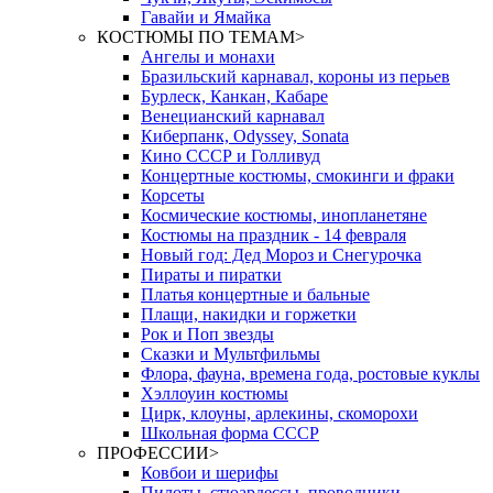
Гавайи и Ямайка
КОСТЮМЫ ПО ТЕМАМ
>
Ангелы и монахи
Бразильский карнавал, короны из перьев
Бурлеск, Канкан, Кабаре
Венецианский карнавал
Киберпанк, Odyssey, Sonata
Кино СССР и Голливуд
Концертные костюмы, смокинги и фраки
Корсеты
Космические костюмы, инопланетяне
Костюмы на праздник - 14 февраля
Новый год: Дед Мороз и Снегурочка
Пираты и пиратки
Платья концертные и бальные
Плащи, накидки и горжетки
Рок и Поп звезды
Сказки и Мультфильмы
Флора, фауна, времена года, ростовые куклы
Хэллоуин костюмы
Цирк, клоуны, арлекины, скоморохи
Школьная форма СССР
ПРОФЕССИИ
>
Ковбои и шерифы
Пилоты, стюардессы, проводники