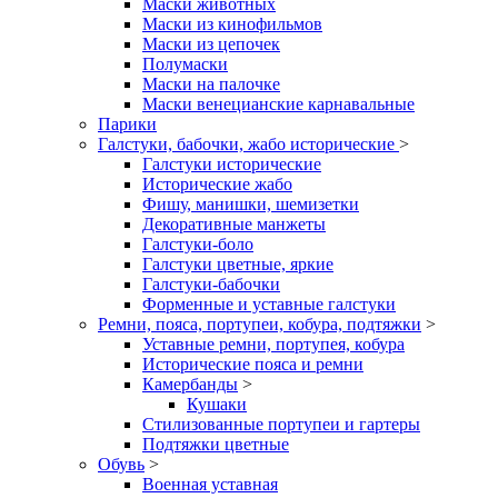
Маски животных
Маски из кинофильмов
Маски из цепочек
Полумаски
Маски на палочке
Маски венецианские карнавальные
Парики
Галстуки, бабочки, жабо исторические
>
Галстуки исторические
Исторические жабо
Фишу, манишки, шемизетки
Декоративные манжеты
Галстуки-боло
Галстуки цветные, яркие
Галстуки-бабочки
Форменные и уставные галстуки
Ремни, пояса, портупеи, кобура, подтяжки
>
Уставные ремни, портупея, кобура
Исторические пояса и ремни
Камербанды
>
Кушаки
Стилизованные портупеи и гартеры
Подтяжки цветные
Обувь
>
Военная уставная