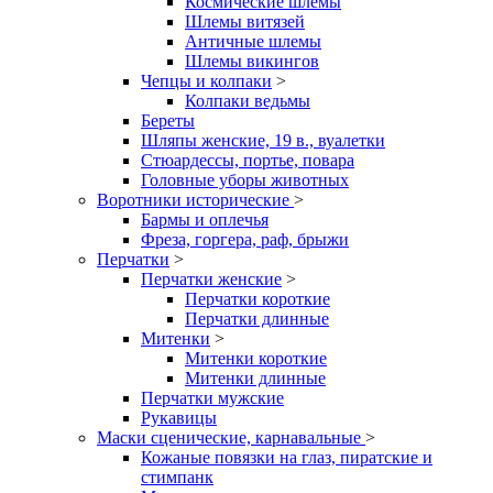
Космические шлемы
Шлемы витязей
Античные шлемы
Шлемы викингов
Чепцы и колпаки
>
Колпаки ведьмы
Береты
Шляпы женские, 19 в., вуалетки
Стюардессы, портье, повара
Головные уборы животных
Воротники исторические
>
Бармы и оплечья
Фреза, горгера, раф, брыжи
Перчатки
>
Перчатки женские
>
Перчатки короткие
Перчатки длинные
Митенки
>
Митенки короткие
Митенки длинные
Перчатки мужские
Рукавицы
Маски сценические, карнавальные
>
Кожаные повязки на глаз, пиратские и
стимпанк