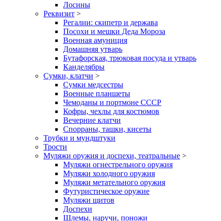
Лосины
Реквизит
>
Регалии: скипетр и держава
Посохи и мешки Деда Мороза
Военная амуниция
Домашняя утварь
Бутафорская, трюковая посуда и утварь
Канделябры
Сумки, клатчи
>
Сумки медсестры
Военные планшеты
Чемоданы и портмоне СССР
Кофры, чехлы для костюмов
Вечерние клатчи
Спорраны, ташки, кисеты
Трубки и мундштуки
Трости
Муляжи оружия и доспехи, театральные
>
Муляжи огнестрельного оружия
Муляжи холодного оружия
Муляжи метательного оружия
Футуристическое оружие
Муляжи щитов
Доспехи
Шлемы, наручи, поножи