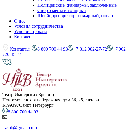
Полицейские, жандармы, заключенные
Спортсмены и гонщики
Швейцары, доктор, пожарный, повар
О нас
Условия сотрудничества
Условия проката
Контакты
Контакты
8 800 700 44 93
+7 812 982-27-72
+7 962
726-35-74
Театр Имперских Зрелищ
Новосмоленская набережная, дом 36, к5, литера
Б
199397
Санкт-Петербург
8 800 700 44 93
tizspb@gmail.com