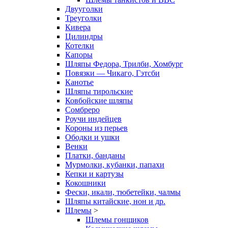
Двууголки
Треуголки
Кивера
Цилиндры
Котелки
Капоры
Шляпы Федора, Трилби, Хомбург
Повязки — Чикаго, Гэтсби
Канотье
Шляпы тирольские
Ковбойские шляпы
Сомбреро
Роучи индейцев
Короны из перьев
Ободки и ушки
Венки
Платки, банданы
Мурмолки, кубанки, папахи
Кепки и картузы
Кокошники
Фески, икали, тюбетейки, чалмы
Шляпы китайские, нон и др.
Шлемы
>
Шлемы гонщиков