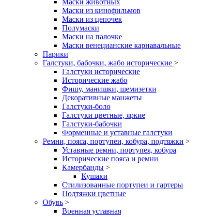
Маски животных
Маски из кинофильмов
Маски из цепочек
Полумаски
Маски на палочке
Маски венецианские карнавальные
Парики
Галстуки, бабочки, жабо исторические
>
Галстуки исторические
Исторические жабо
Фишу, манишки, шемизетки
Декоративные манжеты
Галстуки-боло
Галстуки цветные, яркие
Галстуки-бабочки
Форменные и уставные галстуки
Ремни, пояса, портупеи, кобура, подтяжки
>
Уставные ремни, портупея, кобура
Исторические пояса и ремни
Камербанды
>
Кушаки
Стилизованные портупеи и гартеры
Подтяжки цветные
Обувь
>
Военная уставная