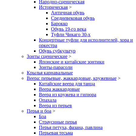
Народно-сценическая
Историческая
>
Античная обувь
Средневековая обувь
Барокко
Обувь 19-го века
Туфли Чикаго 30-х
Концертные туфли для исполнителей, хора и
оркестра
Обувь субкультур
Зонты сценические
>
Японские и китайские зонтики
Зонты-парасоли
Крылья карнавальные
Веера: перьевые, жаккардовые, кружевные
>
Китайские веера для танца
Веера жаккардовые
Веера из кружева и гипюра
Опахала
Веера из перьев
Перья и боа
>
Боа
Страусиные перья
Перья петуха, фазана, павлина
Перьевая тесьма