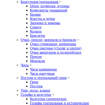
Бижутерия театральная
>
Цепи, подвески, кулоны
Комплекты украшений
Броши
Кресты и четки
Запонки и зажимы
Серьги
Кольца
Браслеты
Очки, пенсне, монокли и бинокли
>
Очки стимпанки, киберпанк
Очки цветные (стиляг и хиппи)
Очки авиаторов и полицейских
Пенсне
Монокли
Часы
>
Часы карманные
Часы наручные
Постиж и театральный грим
>
Грим
Постиж
Уши, носы, клыки
Гольфы и колготки
>
Колготки сценические
Гольфы театральные и исторические