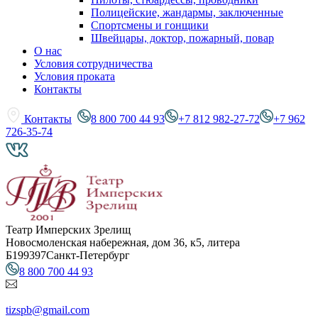
Полицейские, жандармы, заключенные
Спортсмены и гонщики
Швейцары, доктор, пожарный, повар
О нас
Условия сотрудничества
Условия проката
Контакты
Контакты
8 800 700 44 93
+7 812 982-27-72
+7 962
726-35-74
Театр Имперских Зрелищ
Новосмоленская набережная, дом 36, к5, литера
Б
199397
Санкт-Петербург
8 800 700 44 93
tizspb@gmail.com