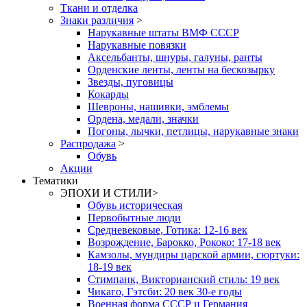
Ткани и отделка
Знаки различия
>
Нарукавные штаты ВМФ СССР
Нарукавные повязки
Аксельбанты, шнуры, галуны, ранты
Орденские ленты, ленты на бескозырку
Звезды, пуговицы
Кокарды
Шевроны, нашивки, эмблемы
Ордена, медали, значки
Погоны, лычки, петлицы, нарукавные знаки
Распродажа
>
Обувь
Акции
Тематики
ЭПОХИ И СТИЛИ
>
Обувь историческая
Первобытные люди
Средневековые, Готика: 12-16 век
Возрождение, Барокко, Рококо: 17-18 век
Камзолы, мундиры царской армии, сюртуки:
18-19 век
Стимпанк, Викторианский стиль: 19 век
Чикаго, Гэтсби: 20 век 30-е годы
Военная форма СССР и Германия