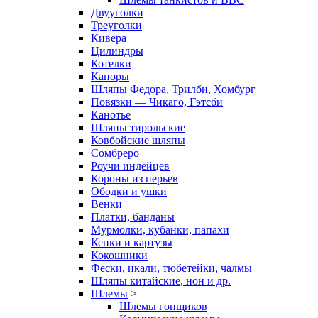
Двууголки
Треуголки
Кивера
Цилиндры
Котелки
Капоры
Шляпы Федора, Трилби, Хомбург
Повязки — Чикаго, Гэтсби
Канотье
Шляпы тирольские
Ковбойские шляпы
Сомбреро
Роучи индейцев
Короны из перьев
Ободки и ушки
Венки
Платки, банданы
Мурмолки, кубанки, папахи
Кепки и картузы
Кокошники
Фески, икали, тюбетейки, чалмы
Шляпы китайские, нон и др.
Шлемы
>
Шлемы гонщиков