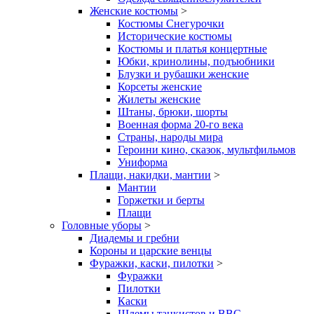
Женские костюмы
>
Костюмы Снегурочки
Исторические костюмы
Костюмы и платья концертные
Юбки, кринолины, подъюбники
Блузки и рубашки женские
Корсеты женские
Жилеты женские
Штаны, брюки, шорты
Военная форма 20-го века
Страны, народы мира
Героини кино, сказок, мультфильмов
Униформа
Плащи, накидки, мантии
>
Мантии
Горжетки и берты
Плащи
Головные уборы
>
Диадемы и гребни
Короны и царские венцы
Фуражки, каски, пилотки
>
Фуражки
Пилотки
Каски
Шлемы танкистов и ВВС