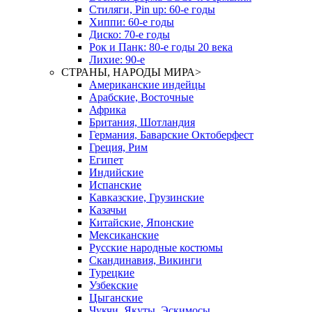
Стиляги, Pin up: 60-е годы
Хиппи: 60-е годы
Диско: 70-е годы
Рок и Панк: 80-е годы 20 века
Лихие: 90-е
СТРАНЫ, НАРОДЫ МИРА
>
Американские индейцы
Арабские, Восточные
Африка
Британия, Шотландия
Германия, Баварские Октоберфест
Греция, Рим
Египет
Индийские
Испанские
Кавказские, Грузинские
Казачьи
Китайские, Японские
Мексиканские
Русские народные костюмы
Скандинавия, Викинги
Турецкие
Узбекские
Цыганские
Чукчи, Якуты, Эскимосы