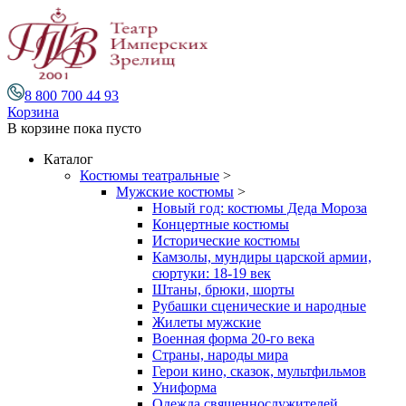
8 800 700 44 93
Корзина
В корзине
пока пусто
Каталог
Костюмы театральные
>
Мужские костюмы
>
Новый год: костюмы Деда Мороза
Концертные костюмы
Исторические костюмы
Камзолы, мундиры царской армии,
сюртуки: 18-19 век
Штаны, брюки, шорты
Рубашки сценические и народные
Жилеты мужские
Военная форма 20-го века
Страны, народы мира
Герои кино, сказок, мультфильмов
Униформа
Одежда священнослужителей