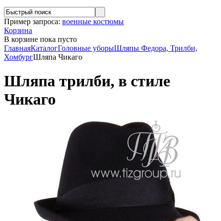
Пример запроса:
военные костюмы
Корзина
В корзине
пока пусто
Главная
Каталог
Головные уборы
Шляпы Федора, Трилби,
Хомбург
Шляпа Чикаго
Шляпа трилби, в стиле
Чикаго