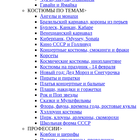
Гавайи и Ямайка
КОСТЮМЫ ПО ТЕМАМ
>
Ангелы и монахи
Бразильский карнавал, короны из перьев
Бурлеск, Канкан, Кабаре
Венецианский карнавал
Киберпанк, Odyssey, Sonata
Кино СССР и Голливуд
Концертные костюмы, смокинги и фраки
Корсеты
Космические костюмы, инопланетяне
Костюмы на праздник - 14 февраля
Новый год: Дед Мороз и Снегурочка
Пираты и пиратки
Платья концертные и бальные
Плащи, накидки и горжетки
Рок и Поп звезды
Сказки и Мультфильмы
Флора, фауна, времена года, ростовые куклы
Хэллоуин костюмы
Цирк, клоуны, арлекины, скоморохи
Школьная форма СССР
ПРОФЕССИИ
>
Ковбои и шерифы
Пилоты, стюардессы, проводники