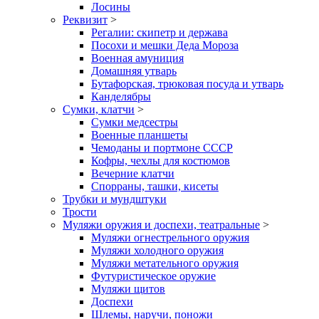
Лосины
Реквизит
>
Регалии: скипетр и держава
Посохи и мешки Деда Мороза
Военная амуниция
Домашняя утварь
Бутафорская, трюковая посуда и утварь
Канделябры
Сумки, клатчи
>
Сумки медсестры
Военные планшеты
Чемоданы и портмоне СССР
Кофры, чехлы для костюмов
Вечерние клатчи
Спорраны, ташки, кисеты
Трубки и мундштуки
Трости
Муляжи оружия и доспехи, театральные
>
Муляжи огнестрельного оружия
Муляжи холодного оружия
Муляжи метательного оружия
Футуристическое оружие
Муляжи щитов
Доспехи
Шлемы, наручи, поножи