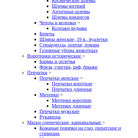
Космические шлемы
Шлемы витязей
Античные шлемы
Шлемы викингов
Чепцы и колпаки
>
Колпаки ведьмы
Береты
Шляпы женские, 19 в., вуалетки
Стюардессы, портье, повара
Головные уборы животных
Воротники исторические
>
Бармы и оплечья
Фреза, горгера, раф, брыжи
Перчатки
>
Перчатки женские
>
Перчатки короткие
Перчатки длинные
Митенки
>
Митенки короткие
Митенки длинные
Перчатки мужские
Рукавицы
Маски сценические, карнавальные
>
Кожаные повязки на глаз, пиратские и
стимпанк