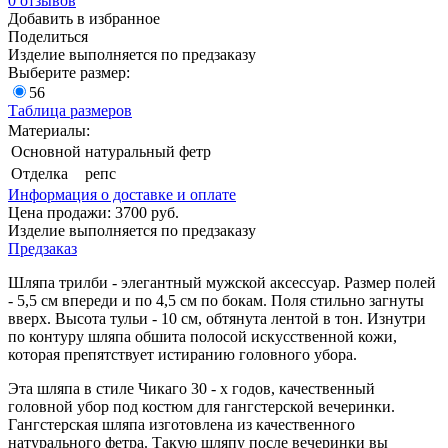
0
отзывов
Добавить в избранное
Поделиться
Изделие выполняется по предзаказу
Выберите размер:
56
Таблица размеров
Материалы:
Основной
натуральный фетр
Отделка
репс
Информация о доставке и оплате
Цена продажи:
3700
руб.
Изделие выполняется по предзаказу
Предзаказ
Шляпа трилби - элегантный мужской аксессуар. Размер полей
- 5,5 см впереди и по 4,5 см по бокам. Поля стильно загнуты
вверх. Высота тульи - 10 см, обтянута лентой в тон. Изнутри
по контуру шляпа обшита полосой искусственной кожи,
которая препятствует истиранию головного убора.
Эта шляпа в стиле Чикаго 30 - х годов, качественный
головной убор под костюм для гангстерской вечеринки.
Гангстерская шляпа изготовлена из качественного
натурального фетра. Такую шляпу после вечеринки вы