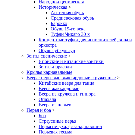
Народно-сценическая
Историческая
>
Античная обувь
Средневековая обувь
Барокко
Обувь 19-го века
Туфли Чикаго 30-х
Концертные туфли для исполнителей, хора и
оркестра
Обувь субкультур
Зонты сценические
>
Японские и китайские зонтики
Зонты-парасоли
Крылья карнавальные
Веера: перьевые, жаккардовые, кружевные
>
Китайские веера для танца
Веера жаккардовые
Веера из кружева и гипюра
Опахала
Веера из перьев
Перья и боа
>
Боа
Страусиные перья
Перья петуха, фазана, павлина
Перьевая тесьма