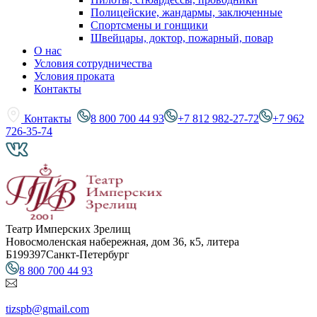
Полицейские, жандармы, заключенные
Спортсмены и гонщики
Швейцары, доктор, пожарный, повар
О нас
Условия сотрудничества
Условия проката
Контакты
Контакты
8 800 700 44 93
+7 812 982-27-72
+7 962
726-35-74
Театр Имперских Зрелищ
Новосмоленская набережная, дом 36, к5, литера
Б
199397
Санкт-Петербург
8 800 700 44 93
tizspb@gmail.com