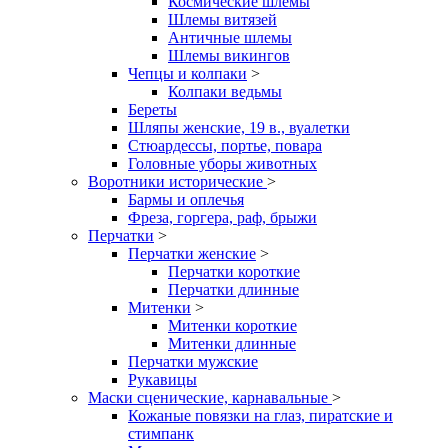
Космические шлемы
Шлемы витязей
Античные шлемы
Шлемы викингов
Чепцы и колпаки
>
Колпаки ведьмы
Береты
Шляпы женские, 19 в., вуалетки
Стюардессы, портье, повара
Головные уборы животных
Воротники исторические
>
Бармы и оплечья
Фреза, горгера, раф, брыжи
Перчатки
>
Перчатки женские
>
Перчатки короткие
Перчатки длинные
Митенки
>
Митенки короткие
Митенки длинные
Перчатки мужские
Рукавицы
Маски сценические, карнавальные
>
Кожаные повязки на глаз, пиратские и
стимпанк