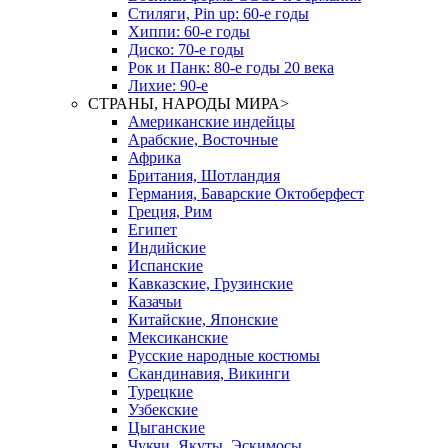
Стиляги, Pin up: 60-е годы
Хиппи: 60-е годы
Диско: 70-е годы
Рок и Панк: 80-е годы 20 века
Лихие: 90-е
СТРАНЫ, НАРОДЫ МИРА
>
Американские индейцы
Арабские, Восточные
Африка
Британия, Шотландия
Германия, Баварские Октоберфест
Греция, Рим
Египет
Индийские
Испанские
Кавказские, Грузинские
Казачьи
Китайские, Японские
Мексиканские
Русские народные костюмы
Скандинавия, Викинги
Турецкие
Узбекские
Цыганские
Чукчи, Якуты, Эскимосы