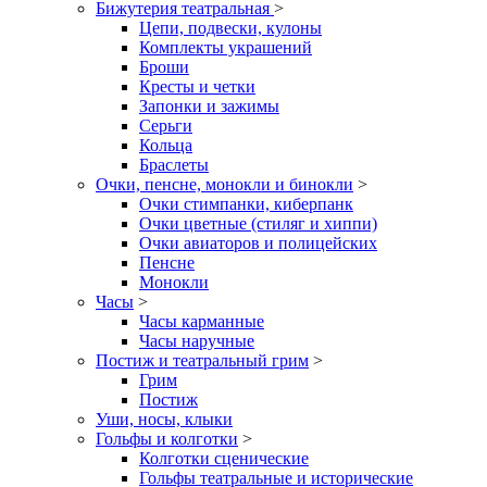
Бижутерия театральная
>
Цепи, подвески, кулоны
Комплекты украшений
Броши
Кресты и четки
Запонки и зажимы
Серьги
Кольца
Браслеты
Очки, пенсне, монокли и бинокли
>
Очки стимпанки, киберпанк
Очки цветные (стиляг и хиппи)
Очки авиаторов и полицейских
Пенсне
Монокли
Часы
>
Часы карманные
Часы наручные
Постиж и театральный грим
>
Грим
Постиж
Уши, носы, клыки
Гольфы и колготки
>
Колготки сценические
Гольфы театральные и исторические