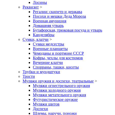
Лосины
Реквизит
>
Регалии: скипетр и держава
Посохи и мешки Деда Мороза
Военная амуниция
Домашняя утварь
Бутафорская, трюковая посуда и утварь
Канделябры
Сумки, клатчи
>
Сумки медсестры
Военные планшеты
Чемоданы и портмоне СССР
Кофры, чехлы для костюмов
Вечерние клатчи
Спорраны, ташки, кисеты
Трубки и мундштуки
Трости
Муляжи оружия и доспехи, театральные
>
Муляжи огнестрельного оружия
Муляжи холодного оружия
Муляжи метательного оружия
Футуристическое оружие
Муляжи щитов
Доспехи
Шлемы, наручи, поножи