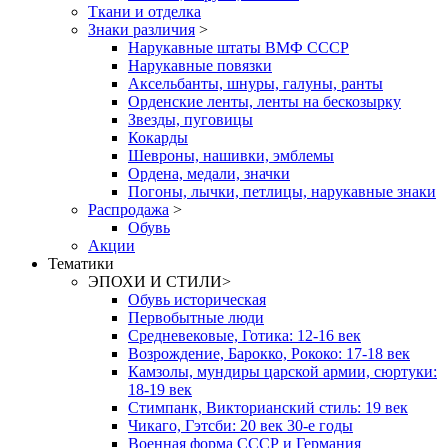
Ткани и отделка
Знаки различия
>
Нарукавные штаты ВМФ СССР
Нарукавные повязки
Аксельбанты, шнуры, галуны, ранты
Орденские ленты, ленты на бескозырку
Звезды, пуговицы
Кокарды
Шевроны, нашивки, эмблемы
Ордена, медали, значки
Погоны, лычки, петлицы, нарукавные знаки
Распродажа
>
Обувь
Акции
Тематики
ЭПОХИ И СТИЛИ
>
Обувь историческая
Первобытные люди
Средневековые, Готика: 12-16 век
Возрождение, Барокко, Рококо: 17-18 век
Камзолы, мундиры царской армии, сюртуки:
18-19 век
Стимпанк, Викторианский стиль: 19 век
Чикаго, Гэтсби: 20 век 30-е годы
Военная форма СССР и Германия