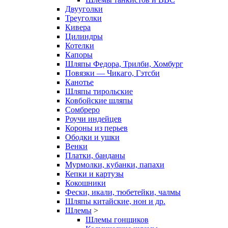
Двууголки
Треуголки
Кивера
Цилиндры
Котелки
Капоры
Шляпы Федора, Трилби, Хомбург
Повязки — Чикаго, Гэтсби
Канотье
Шляпы тирольские
Ковбойские шляпы
Сомбреро
Роучи индейцев
Короны из перьев
Ободки и ушки
Венки
Платки, банданы
Мурмолки, кубанки, папахи
Кепки и картузы
Кокошники
Фески, икали, тюбетейки, чалмы
Шляпы китайские, нон и др.
Шлемы
>
Шлемы гонщиков