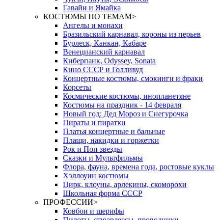
Гавайи и Ямайка
КОСТЮМЫ ПО ТЕМАМ
>
Ангелы и монахи
Бразильский карнавал, короны из перьев
Бурлеск, Канкан, Кабаре
Венецианский карнавал
Киберпанк, Odyssey, Sonata
Кино СССР и Голливуд
Концертные костюмы, смокинги и фраки
Корсеты
Космические костюмы, инопланетяне
Костюмы на праздник - 14 февраля
Новый год: Дед Мороз и Снегурочка
Пираты и пиратки
Платья концертные и бальные
Плащи, накидки и горжетки
Рок и Поп звезды
Сказки и Мультфильмы
Флора, фауна, времена года, ростовые куклы
Хэллоуин костюмы
Цирк, клоуны, арлекины, скоморохи
Школьная форма СССР
ПРОФЕССИИ
>
Ковбои и шерифы
Пилоты, стюардессы, проводники