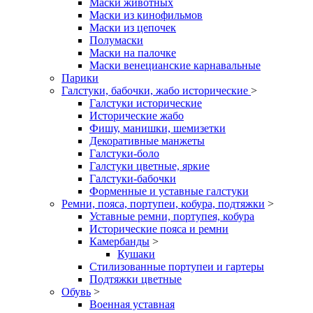
Маски животных
Маски из кинофильмов
Маски из цепочек
Полумаски
Маски на палочке
Маски венецианские карнавальные
Парики
Галстуки, бабочки, жабо исторические
>
Галстуки исторические
Исторические жабо
Фишу, манишки, шемизетки
Декоративные манжеты
Галстуки-боло
Галстуки цветные, яркие
Галстуки-бабочки
Форменные и уставные галстуки
Ремни, пояса, портупеи, кобура, подтяжки
>
Уставные ремни, портупея, кобура
Исторические пояса и ремни
Камербанды
>
Кушаки
Стилизованные портупеи и гартеры
Подтяжки цветные
Обувь
>
Военная уставная