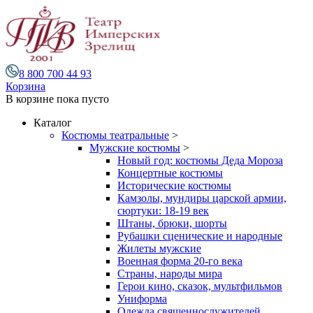
8 800 700 44 93
Корзина
В корзине
пока пусто
Каталог
Костюмы театральные
>
Мужские костюмы
>
Новый год: костюмы Деда Мороза
Концертные костюмы
Исторические костюмы
Камзолы, мундиры царской армии,
сюртуки: 18-19 век
Штаны, брюки, шорты
Рубашки сценические и народные
Жилеты мужские
Военная форма 20-го века
Страны, народы мира
Герои кино, сказок, мультфильмов
Униформа
Одежда священнослужителей