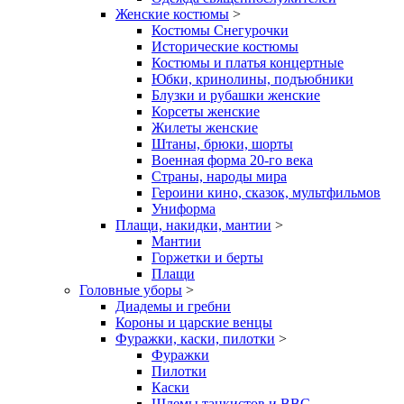
Женские костюмы
>
Костюмы Снегурочки
Исторические костюмы
Костюмы и платья концертные
Юбки, кринолины, подъюбники
Блузки и рубашки женские
Корсеты женские
Жилеты женские
Штаны, брюки, шорты
Военная форма 20-го века
Страны, народы мира
Героини кино, сказок, мультфильмов
Униформа
Плащи, накидки, мантии
>
Мантии
Горжетки и берты
Плащи
Головные уборы
>
Диадемы и гребни
Короны и царские венцы
Фуражки, каски, пилотки
>
Фуражки
Пилотки
Каски
Шлемы танкистов и ВВС