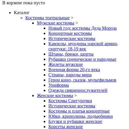
В корзине
пока пусто
Каталог
Костюмы театральные
>
Мужские костюмы
>
Новый год: костюмы Деда Мороза
Концертные костюмы
Исторические костюмы
Камзолы, мундиры царской армии,
сюртуки: 18-19 век
Штаны, брюки, шорты
Рубашки сценические и народные
Жилеты мужские
Военная форма 20-го века
Страны, народы мира
Герои кино, сказок, мультфильмов
Униформа
Одежда священнослужителей
Женские костюмы
>
Костюмы Снегурочки
Исторические костюмы
Костюмы и платья концертные
Юбки, кринолины, подъюбники
Блузки и рубашки женские
Корсеты женские