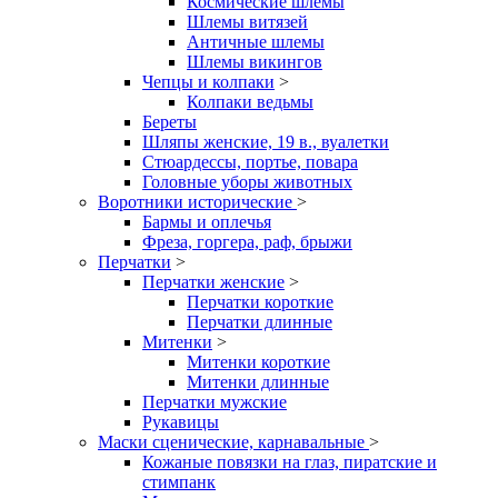
Космические шлемы
Шлемы витязей
Античные шлемы
Шлемы викингов
Чепцы и колпаки
>
Колпаки ведьмы
Береты
Шляпы женские, 19 в., вуалетки
Стюардессы, портье, повара
Головные уборы животных
Воротники исторические
>
Бармы и оплечья
Фреза, горгера, раф, брыжи
Перчатки
>
Перчатки женские
>
Перчатки короткие
Перчатки длинные
Митенки
>
Митенки короткие
Митенки длинные
Перчатки мужские
Рукавицы
Маски сценические, карнавальные
>
Кожаные повязки на глаз, пиратские и
стимпанк