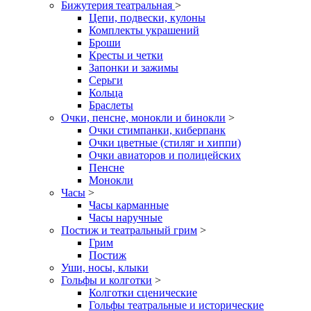
Бижутерия театральная
>
Цепи, подвески, кулоны
Комплекты украшений
Броши
Кресты и четки
Запонки и зажимы
Серьги
Кольца
Браслеты
Очки, пенсне, монокли и бинокли
>
Очки стимпанки, киберпанк
Очки цветные (стиляг и хиппи)
Очки авиаторов и полицейских
Пенсне
Монокли
Часы
>
Часы карманные
Часы наручные
Постиж и театральный грим
>
Грим
Постиж
Уши, носы, клыки
Гольфы и колготки
>
Колготки сценические
Гольфы театральные и исторические