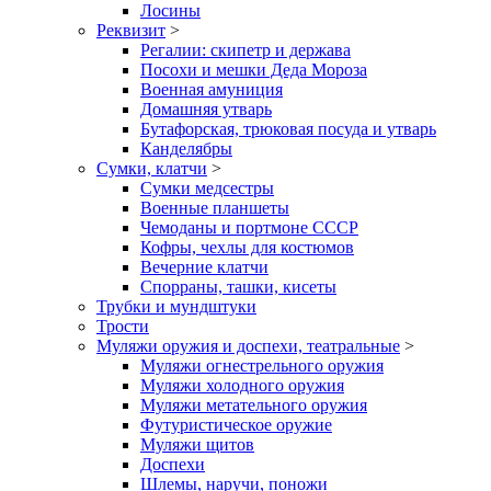
Лосины
Реквизит
>
Регалии: скипетр и держава
Посохи и мешки Деда Мороза
Военная амуниция
Домашняя утварь
Бутафорская, трюковая посуда и утварь
Канделябры
Сумки, клатчи
>
Сумки медсестры
Военные планшеты
Чемоданы и портмоне СССР
Кофры, чехлы для костюмов
Вечерние клатчи
Спорраны, ташки, кисеты
Трубки и мундштуки
Трости
Муляжи оружия и доспехи, театральные
>
Муляжи огнестрельного оружия
Муляжи холодного оружия
Муляжи метательного оружия
Футуристическое оружие
Муляжи щитов
Доспехи
Шлемы, наручи, поножи