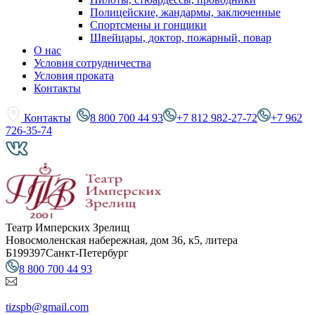
Полицейские, жандармы, заключенные
Спортсмены и гонщики
Швейцары, доктор, пожарный, повар
О нас
Условия сотрудничества
Условия проката
Контакты
Контакты
8 800 700 44 93
+7 812 982-27-72
+7 962
726-35-74
Театр Имперских Зрелищ
Новосмоленская набережная, дом 36, к5, литера
Б
199397
Санкт-Петербург
8 800 700 44 93
tizspb@gmail.com