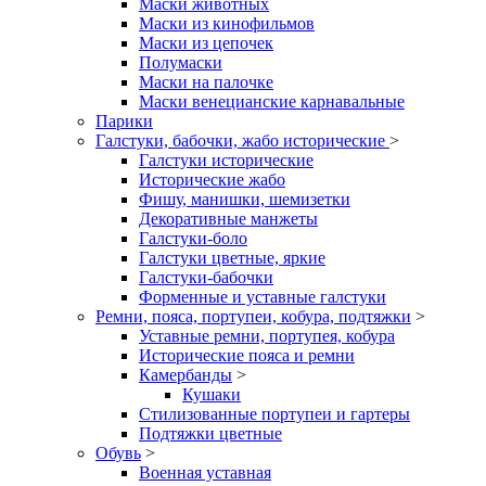
Маски животных
Маски из кинофильмов
Маски из цепочек
Полумаски
Маски на палочке
Маски венецианские карнавальные
Парики
Галстуки, бабочки, жабо исторические
>
Галстуки исторические
Исторические жабо
Фишу, манишки, шемизетки
Декоративные манжеты
Галстуки-боло
Галстуки цветные, яркие
Галстуки-бабочки
Форменные и уставные галстуки
Ремни, пояса, портупеи, кобура, подтяжки
>
Уставные ремни, портупея, кобура
Исторические пояса и ремни
Камербанды
>
Кушаки
Стилизованные портупеи и гартеры
Подтяжки цветные
Обувь
>
Военная уставная