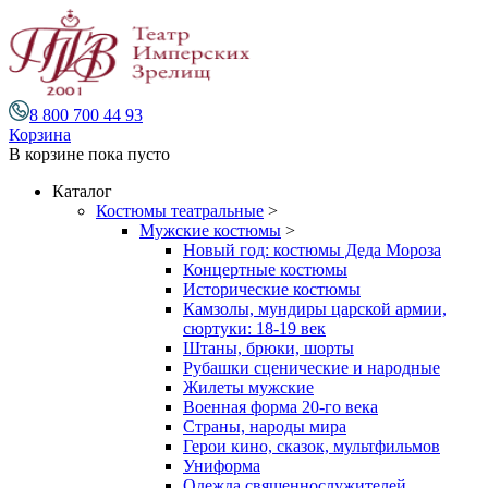
8 800 700 44 93
Корзина
В корзине
пока пусто
Каталог
Костюмы театральные
>
Мужские костюмы
>
Новый год: костюмы Деда Мороза
Концертные костюмы
Исторические костюмы
Камзолы, мундиры царской армии,
сюртуки: 18-19 век
Штаны, брюки, шорты
Рубашки сценические и народные
Жилеты мужские
Военная форма 20-го века
Страны, народы мира
Герои кино, сказок, мультфильмов
Униформа
Одежда священнослужителей