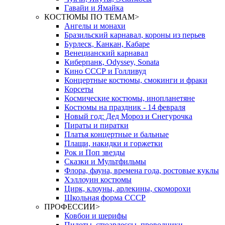
Гавайи и Ямайка
КОСТЮМЫ ПО ТЕМАМ
>
Ангелы и монахи
Бразильский карнавал, короны из перьев
Бурлеск, Канкан, Кабаре
Венецианский карнавал
Киберпанк, Odyssey, Sonata
Кино СССР и Голливуд
Концертные костюмы, смокинги и фраки
Корсеты
Космические костюмы, инопланетяне
Костюмы на праздник - 14 февраля
Новый год: Дед Мороз и Снегурочка
Пираты и пиратки
Платья концертные и бальные
Плащи, накидки и горжетки
Рок и Поп звезды
Сказки и Мультфильмы
Флора, фауна, времена года, ростовые куклы
Хэллоуин костюмы
Цирк, клоуны, арлекины, скоморохи
Школьная форма СССР
ПРОФЕССИИ
>
Ковбои и шерифы
Пилоты, стюардессы, проводники