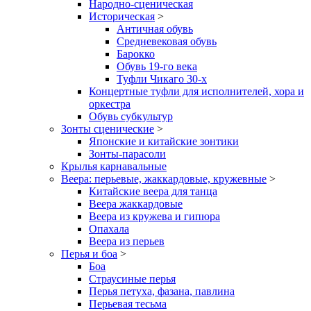
Народно-сценическая
Историческая
>
Античная обувь
Средневековая обувь
Барокко
Обувь 19-го века
Туфли Чикаго 30-х
Концертные туфли для исполнителей, хора и
оркестра
Обувь субкультур
Зонты сценические
>
Японские и китайские зонтики
Зонты-парасоли
Крылья карнавальные
Веера: перьевые, жаккардовые, кружевные
>
Китайские веера для танца
Веера жаккардовые
Веера из кружева и гипюра
Опахала
Веера из перьев
Перья и боа
>
Боа
Страусиные перья
Перья петуха, фазана, павлина
Перьевая тесьма