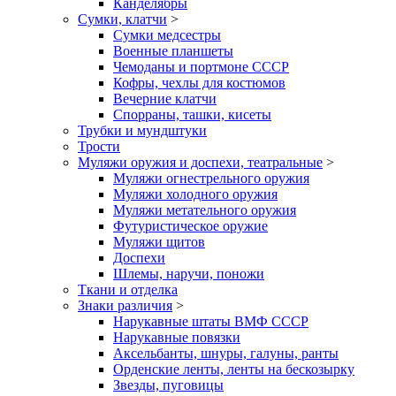
Канделябры
Сумки, клатчи
>
Сумки медсестры
Военные планшеты
Чемоданы и портмоне СССР
Кофры, чехлы для костюмов
Вечерние клатчи
Спорраны, ташки, кисеты
Трубки и мундштуки
Трости
Муляжи оружия и доспехи, театральные
>
Муляжи огнестрельного оружия
Муляжи холодного оружия
Муляжи метательного оружия
Футуристическое оружие
Муляжи щитов
Доспехи
Шлемы, наручи, поножи
Ткани и отделка
Знаки различия
>
Нарукавные штаты ВМФ СССР
Нарукавные повязки
Аксельбанты, шнуры, галуны, ранты
Орденские ленты, ленты на бескозырку
Звезды, пуговицы