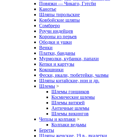
Повязки — Чикаго, Гэтсби
Канотье
Шляпы тирольские
Ковбойские шляпы
Сомбреро
Роучи индейцев
Короны из перьев
Ободки и ушки
Венки
Платки, банданы
Мурмолки, кубанки, папахи
Кепки и картузы
Кокошники
Фески, икали, тюбетейки, чалмы
Шляпы китайские, нон и др.
Шлемы
>
Шлемы гонщиков
Космические шлемы
Шлемы витязей
Античные шлемы
Шлемы викингов
Чепцы и колпаки
>
Колпаки ведьмы
Береты
Шляпы женские, 19 в., вуалетки