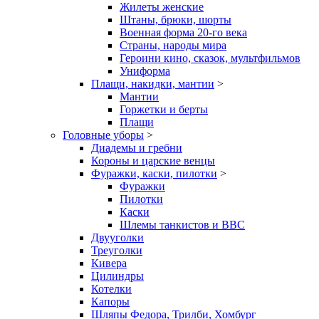
Жилеты женские
Штаны, брюки, шорты
Военная форма 20-го века
Страны, народы мира
Героини кино, сказок, мультфильмов
Униформа
Плащи, накидки, мантии
>
Мантии
Горжетки и берты
Плащи
Головные уборы
>
Диадемы и гребни
Короны и царские венцы
Фуражки, каски, пилотки
>
Фуражки
Пилотки
Каски
Шлемы танкистов и ВВС
Двууголки
Треуголки
Кивера
Цилиндры
Котелки
Капоры
Шляпы Федора, Трилби, Хомбург