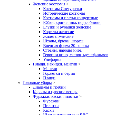
Женские костюмы
>
Костюмы Снегурочки
Исторические костюмы
Костюмы и платья концертные
Юбки, кринолины, подъюбники
Блузки и рубашки женские
Корсеты женские
Жилеты женские
Штаны, брюки, шорты
Военная форма 20-го века
Страны, народы мира
Героини кино, сказок, мультфильмов
Униформа
Плащи, накидки, мантии
>
Мантии
Горжетки и берты
Плащи
Головные уборы
>
Диадемы и гребни
Короны и царские венцы
Фуражки, каски, пилотки
>
Фуражки
Пилотки
Каски
Шлемы танкистов и ВВС