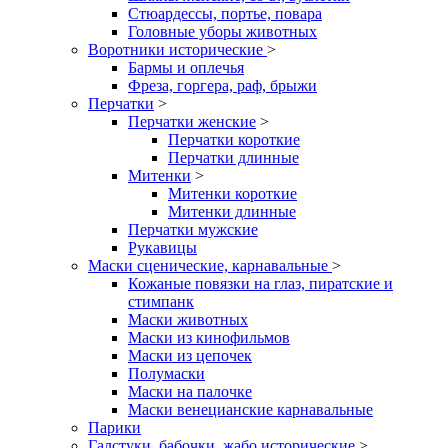
Стюардессы, портье, повара
Головные уборы животных
Воротники исторические
>
Бармы и оплечья
Фреза, горгера, раф, брыжи
Перчатки
>
Перчатки женские
>
Перчатки короткие
Перчатки длинные
Митенки
>
Митенки короткие
Митенки длинные
Перчатки мужские
Рукавицы
Маски сценические, карнавальные
>
Кожаные повязки на глаз, пиратские и
стимпанк
Маски животных
Маски из кинофильмов
Маски из цепочек
Полумаски
Маски на палочке
Маски венецианские карнавальные
Парики
Галстуки, бабочки, жабо исторические
>