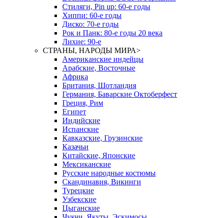
Стиляги, Pin up: 60-е годы
Хиппи: 60-е годы
Диско: 70-е годы
Рок и Панк: 80-е годы 20 века
Лихие: 90-е
СТРАНЫ, НАРОДЫ МИРА
>
Американские индейцы
Арабские, Восточные
Африка
Британия, Шотландия
Германия, Баварские Октоберфест
Греция, Рим
Египет
Индийские
Испанские
Кавказские, Грузинские
Казачьи
Китайские, Японские
Мексиканские
Русские народные костюмы
Скандинавия, Викинги
Турецкие
Узбекские
Цыганские
Чукчи, Якуты, Эскимосы