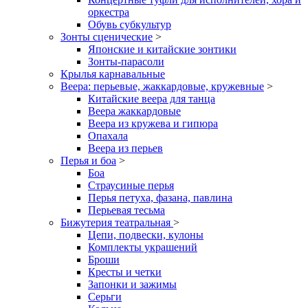
оркестра
Обувь субкультур
Зонты сценические
>
Японские и китайские зонтики
Зонты-парасоли
Крылья карнавальные
Веера: перьевые, жаккардовые, кружевные
>
Китайские веера для танца
Веера жаккардовые
Веера из кружева и гипюра
Опахала
Веера из перьев
Перья и боа
>
Боа
Страусиные перья
Перья петуха, фазана, павлина
Перьевая тесьма
Бижутерия театральная
>
Цепи, подвески, кулоны
Комплекты украшений
Броши
Кресты и четки
Запонки и зажимы
Серьги