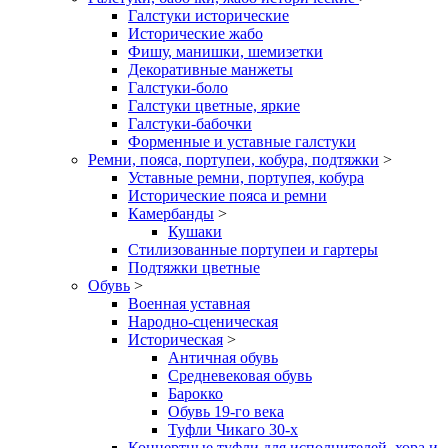
Галстуки исторические
Исторические жабо
Фишу, манишки, шемизетки
Декоративные манжеты
Галстуки-боло
Галстуки цветные, яркие
Галстуки-бабочки
Форменные и уставные галстуки
Ремни, пояса, портупеи, кобура, подтяжки
>
Уставные ремни, портупея, кобура
Исторические пояса и ремни
Камербанды
>
Кушаки
Стилизованные портупеи и гартеры
Подтяжки цветные
Обувь
>
Военная уставная
Народно-сценическая
Историческая
>
Античная обувь
Средневековая обувь
Барокко
Обувь 19-го века
Туфли Чикаго 30-х
Концертные туфли для исполнителей, хора и