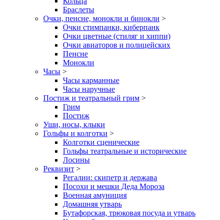
Кольца
Браслеты
Очки, пенсне, монокли и бинокли
>
Очки стимпанки, киберпанк
Очки цветные (стиляг и хиппи)
Очки авиаторов и полицейских
Пенсне
Монокли
Часы
>
Часы карманные
Часы наручные
Постиж и театральный грим
>
Грим
Постиж
Уши, носы, клыки
Гольфы и колготки
>
Колготки сценические
Гольфы театральные и исторические
Лосины
Реквизит
>
Регалии: скипетр и держава
Посохи и мешки Деда Мороза
Военная амуниция
Домашняя утварь
Бутафорская, трюковая посуда и утварь