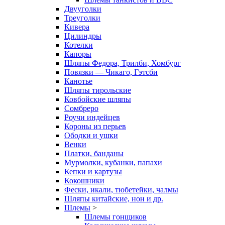
Двууголки
Треуголки
Кивера
Цилиндры
Котелки
Капоры
Шляпы Федора, Трилби, Хомбург
Повязки — Чикаго, Гэтсби
Канотье
Шляпы тирольские
Ковбойские шляпы
Сомбреро
Роучи индейцев
Короны из перьев
Ободки и ушки
Венки
Платки, банданы
Мурмолки, кубанки, папахи
Кепки и картузы
Кокошники
Фески, икали, тюбетейки, чалмы
Шляпы китайские, нон и др.
Шлемы
>
Шлемы гонщиков