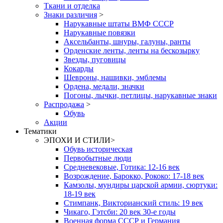
Ткани и отделка
Знаки различия
>
Нарукавные штаты ВМФ СССР
Нарукавные повязки
Аксельбанты, шнуры, галуны, ранты
Орденские ленты, ленты на бескозырку
Звезды, пуговицы
Кокарды
Шевроны, нашивки, эмблемы
Ордена, медали, значки
Погоны, лычки, петлицы, нарукавные знаки
Распродажа
>
Обувь
Акции
Тематики
ЭПОХИ И СТИЛИ
>
Обувь историческая
Первобытные люди
Средневековые, Готика: 12-16 век
Возрождение, Барокко, Рококо: 17-18 век
Камзолы, мундиры царской армии, сюртуки:
18-19 век
Стимпанк, Викторианский стиль: 19 век
Чикаго, Гэтсби: 20 век 30-е годы
Военная форма СССР и Германия