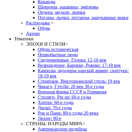
Кокарды
Шевроны, нашивки, эмблемы
Ордена, медали, значки
Погоны, лычки, петлицы, нарукавные знаки
Распродажа
>
Обувь
Акции
Тематики
ЭПОХИ И СТИЛИ
>
Обувь историческая
Первобытные люди
Средневековые, Готика: 12-16 век
Возрождение, Барокко, Рококо: 17-18 век
Камзолы, мундиры царской армии, сюртуки:
18-19 век
Стимпанк, Викторианский стиль: 19 век
Чикаго, Гэтсби: 20 век 30-е годы
Военная форма СССР и Германия
Стиляги, Pin up: 60-е годы
Хиппи: 60-е годы
Диско: 70-е годы
Рок и Панк: 80-е годы 20 века
Лихие: 90-е
СТРАНЫ, НАРОДЫ МИРА
>
Американские индейцы