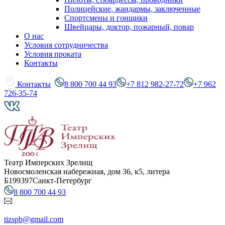
Полицейские, жандармы, заключенные
Спортсмены и гонщики
Швейцары, доктор, пожарный, повар
О нас
Условия сотрудничества
Условия проката
Контакты
Контакты
8 800 700 44 93
+7 812 982-27-72
+7 962
726-35-74
Театр Имперских Зрелищ
Новосмоленская набережная, дом 36, к5, литера
Б
199397
Санкт-Петербург
8 800 700 44 93
tizspb@gmail.com