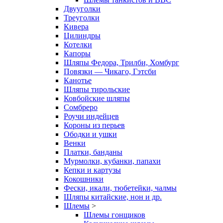
Двууголки
Треуголки
Кивера
Цилиндры
Котелки
Капоры
Шляпы Федора, Трилби, Хомбург
Повязки — Чикаго, Гэтсби
Канотье
Шляпы тирольские
Ковбойские шляпы
Сомбреро
Роучи индейцев
Короны из перьев
Ободки и ушки
Венки
Платки, банданы
Мурмолки, кубанки, папахи
Кепки и картузы
Кокошники
Фески, икали, тюбетейки, чалмы
Шляпы китайские, нон и др.
Шлемы
>
Шлемы гонщиков