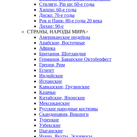
Стиляги, Pin up: 60-е годы
Хиппи: 60-е годы
Диско: 70-е годы
Рок и Панк: 80-е годы 20 века
Лихие: 90-е
СТРАНЫ, НАРОДЫ МИРА
>
Американские индейцы
Арабские, Восточные
Африка
Британия, Шотландия
Германия, Баварские Октоберфест
Греция, Рим
Египет
Индийские
Испанские
Кавказские, Грузинские
Казачьи
Китайские, Японские
Мексиканские
Русские народные костюмы
Скандинавия, Викинги
Турецкие
Узбекские
Цыганские
Чукчи, Якуты, Эскимосы