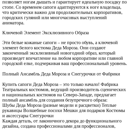
позволяет ногам дышать и гарантирует идеальную посадку по
стопе. Со временем сапоги адаптируются к ноге владельца,
что критически важно для продолжительных корпоративов,
городских гуляний или многочасовых выступлений
аниматора.
Ключевой Элемент Эксклюзивного Образа
Эти белые кожаные сапоги – не просто обувь, а ключевой
элемент белого костюма Деда Мороза. Они создают
законченный эксклюзивный новогодний образ, который
произведет впечатление на любом корпоративе или главной
городской елке, подчеркивая ваш профессиональный уровень.
Полный Ансамбль Деда Мороза и Снегурочки от Фабрики
Купить сапоги Деда Мороза – это только начало! Фабрика
Театральных костюмов, ведущий производитель сценических
и национальных костюмов на Северо-Западе, предлагает
полный ансамбль для создания безупречного образа:
Шубы Деда Мороза (разные модели и расцветки) Теплые
рукавицы Волшебные посохи Мешки для подарков Костюмы
и аксессуары Снегурочки
Каждая деталь, от лаконичного декора до функционального
дизайна, создана профессионалами для профессионалов,