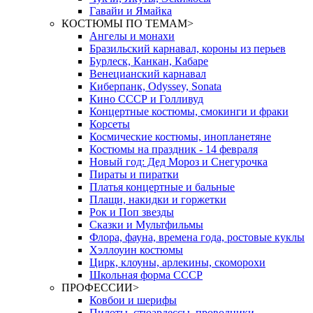
Гавайи и Ямайка
КОСТЮМЫ ПО ТЕМАМ
>
Ангелы и монахи
Бразильский карнавал, короны из перьев
Бурлеск, Канкан, Кабаре
Венецианский карнавал
Киберпанк, Odyssey, Sonata
Кино СССР и Голливуд
Концертные костюмы, смокинги и фраки
Корсеты
Космические костюмы, инопланетяне
Костюмы на праздник - 14 февраля
Новый год: Дед Мороз и Снегурочка
Пираты и пиратки
Платья концертные и бальные
Плащи, накидки и горжетки
Рок и Поп звезды
Сказки и Мультфильмы
Флора, фауна, времена года, ростовые куклы
Хэллоуин костюмы
Цирк, клоуны, арлекины, скоморохи
Школьная форма СССР
ПРОФЕССИИ
>
Ковбои и шерифы
Пилоты, стюардессы, проводники