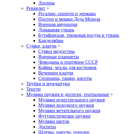
Лосины
Реквизит
>
Регалии: скипетр и держава
Посохи и мешки Деда Мороза
Военная амуниция
Домашняя утварь
Бутафорская, трюковая посуда и утварь
Канделябры
Сумки, клатчи
>
Сумки медсестры
Военные планшеты
Чемоданы и портмоне СССР
Кофры, чехлы для костюмов
Вечерние клатчи
Спорраны, ташки, кисеты
Трубки и мундштуки
Трости
Муляжи оружия и доспехи, театральные
>
Муляжи огнестрельного оружия
Муляжи холодного оружия
Муляжи метательного оружия
Футуристическое оружие
Муляжи щитов
Доспехи
Шлемы, наручи, поножи