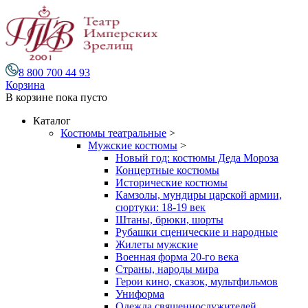
8 800 700 44 93
Корзина
В корзине
пока пусто
Каталог
Костюмы театральные
>
Мужские костюмы
>
Новый год: костюмы Деда Мороза
Концертные костюмы
Исторические костюмы
Камзолы, мундиры царской армии,
сюртуки: 18-19 век
Штаны, брюки, шорты
Рубашки сценические и народные
Жилеты мужские
Военная форма 20-го века
Страны, народы мира
Герои кино, сказок, мультфильмов
Униформа
Одежда священнослужителей