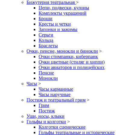
Бижутерия театральная
>
Цепи, подвески, кулоны
Комплекты украшений
Броши
Кресты и четки
Запонки и зажимы
Серьги
Кольца
Браслеты
Очки, пенсне, монокли и бинокли
>
Очки стимпанки, киберпанк
Очки цветные (стиляг и хиппи)
Очки авиаторов и полицейских
Пенсне
Монокли
Часы
>
Часы карманные
Часы наручные
Постиж и театральный грим
>
Грим
Постиж
Уши, носы, клыки
Гольфы и колготки
>
Колготки сценические
Гольфы театральные и исторические