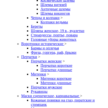
Космические шлемы
Шлемы витязей
Античные шлемы
Шлемы викингов
Чепцы и колпаки
>
Колпаки ведьмы
Береты
Шляпы женские, 19 в., вуалетки
Стюардессы, портье, повара
Головные уборы животных
Воротники исторические
>
Бармы и оплечья
Фреза, горгера, раф, брыжи
Перчатки
>
Перчатки женские
>
Перчатки короткие
Перчатки длинные
Митенки
>
Митенки короткие
Митенки длинные
Перчатки мужские
Рукавицы
Маски сценические, карнавальные
>
Кожаные повязки на глаз, пиратские и
стимпанк