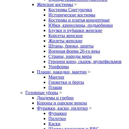
Женские костюмы
>
Костюмы Снегурочки
Исторические костюмы
Костюмы и платья концертные
Юбки, кринолины, подъюбники
Блузки и рубашки женские
Корсеты женские
Жилеты женские
Штаны, брюки, шорты
Военная форма 20-го века
Страны, народы мира
Героини кино, сказок, мультфильмов
Униформа
Плащи, накидки, мантии
>
Мантии
Горжетки и берты
Плащи
Головные уборы
>
Диадемы и гребни
Короны и царские венцы
Фуражки, каски, пилотки
>
Фуражки
Пилотки
Каски
Шлемы танкистов и ВВС