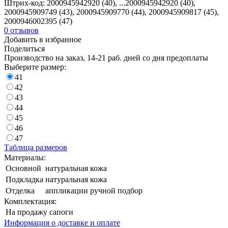
Штрих-код:
2000945942920 (40), ...
2000945942920 (40),
2000945909749 (43), 2000945909770 (44), 2000945909817 (45),
2000946002395 (47)
0
отзывов
Добавить в избранное
Поделиться
Производство на заказ, 14-21 раб. дней со дня предоплаты
Выберите размер:
41
42
43
44
45
46
47
Таблица размеров
Материалы:
Основной
натуральная кожа
Подкладка
натуральная кожа
Отделка
аппликации ручной подбор
Комплектация:
На продажу
сапоги
Информация о доставке и оплате