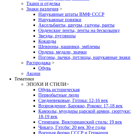
Ткани и отделка
Знаки различия
>
Нарукавные штаты ВМФ СССР
Нарукавные повязки
Аксельбанты, шнуры, галуны, ранты
Орденские ленты, ленты на бескозырку
Звезды, пуговицы
Кокарды
Шевроны, нашивки, эмблемы
Ордена, медали, значки
Погоны, лычки, петлицы, нарукавные знаки
Распродажа
>
Обувь
Акции
Тематики
ЭПОХИ И СТИЛИ
>
Обувь историческая
Первобытные люди
Средневековые, Готика: 12-16 век
Возрождение, Барокко, Рококо: 17-18 век
Камзолы, мундиры царской армии, сюртуки:
18-19 век
Стимпанк, Викторианский стиль: 19 век
Чикаго, Гэтсби: 20 век 30-е годы
Военная форма СССР и Германия