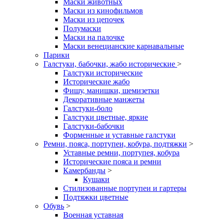
Маски животных
Маски из кинофильмов
Маски из цепочек
Полумаски
Маски на палочке
Маски венецианские карнавальные
Парики
Галстуки, бабочки, жабо исторические
>
Галстуки исторические
Исторические жабо
Фишу, манишки, шемизетки
Декоративные манжеты
Галстуки-боло
Галстуки цветные, яркие
Галстуки-бабочки
Форменные и уставные галстуки
Ремни, пояса, портупеи, кобура, подтяжки
>
Уставные ремни, портупея, кобура
Исторические пояса и ремни
Камербанды
>
Кушаки
Стилизованные портупеи и гартеры
Подтяжки цветные
Обувь
>
Военная уставная