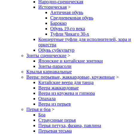
Народно-сценическая
Историческая
>
Античная обувь
Средневековая обувь
Барокко
Обувь 19-го века
Туфли Чикаго 30-х
Концертные туфли для исполнителей, хора и
оркестра
Обувь субкультур
Зонты сценические
>
Японские и китайские зонтики
Зонты-парасоли
Крылья карнавальные
Веера: перьевые, жаккардовые, кружевные
>
Китайские веера для танца
Веера жаккардовые
Веера из кружева и гипюра
Опахала
Веера из перьев
Перья и боа
>
Боа
Страусиные перья
Перья петуха, фазана, павлина
Перьевая тесьма