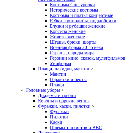
Костюмы Снегурочки
Исторические костюмы
Костюмы и платья концертные
Юбки, кринолины, подъюбники
Блузки и рубашки женские
Корсеты женские
Жилеты женские
Штаны, брюки, шорты
Военная форма 20-го века
Страны, народы мира
Героини кино, сказок, мультфильмов
Униформа
Плащи, накидки, мантии
>
Мантии
Горжетки и берты
Плащи
Головные уборы
>
Диадемы и гребни
Короны и царские венцы
Фуражки, каски, пилотки
>
Фуражки
Пилотки
Каски
Шлемы танкистов и ВВС
Двууголки