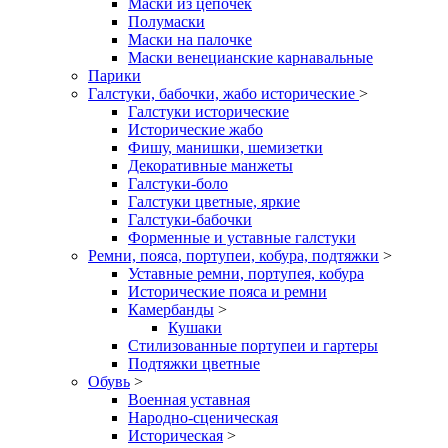
Маски из цепочек
Полумаски
Маски на палочке
Маски венецианские карнавальные
Парики
Галстуки, бабочки, жабо исторические
>
Галстуки исторические
Исторические жабо
Фишу, манишки, шемизетки
Декоративные манжеты
Галстуки-боло
Галстуки цветные, яркие
Галстуки-бабочки
Форменные и уставные галстуки
Ремни, пояса, портупеи, кобура, подтяжки
>
Уставные ремни, портупея, кобура
Исторические пояса и ремни
Камербанды
>
Кушаки
Стилизованные портупеи и гартеры
Подтяжки цветные
Обувь
>
Военная уставная
Народно-сценическая
Историческая
>