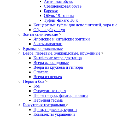
Античная обувь
Средневековая обувь
Барокко
Обувь 19-го века
Туфли Чикаго 30-х
Концертные туфли для исполнителей, хора и 
Обувь субкультур
Зонты сценические
>
Японские и китайские зонтики
Зонты-парасоли
Крылья карнавальные
Веера: перьевые, жаккардовые, кружевные
>
Китайские веера для танца
Веера жаккардовые
Веера из кружева и гипюра
Опахала
Веера из перьев
Перья и боа
>
Боа
Страусиные перья
Перья петуха, фазана, павлина
Перьевая тесьма
Бижутерия театральная
>
Цепи, подвески, кулоны
Комплекты украшений