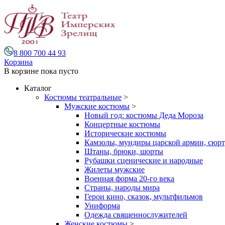
8 800 700 44 93
Корзина
В корзине
пока пусто
Каталог
Костюмы театральные
>
Мужские костюмы
>
Новый год: костюмы Деда Мороза
Концертные костюмы
Исторические костюмы
Камзолы, мундиры царской армии, сюрту
Штаны, брюки, шорты
Рубашки сценические и народные
Жилеты мужские
Военная форма 20-го века
Страны, народы мира
Герои кино, сказок, мультфильмов
Униформа
Одежда священнослужителей
Женские костюмы
>