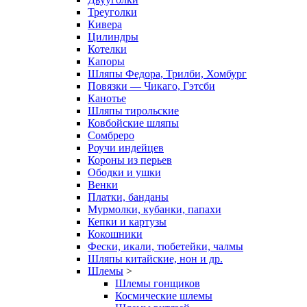
Треуголки
Кивера
Цилиндры
Котелки
Капоры
Шляпы Федора, Трилби, Хомбург
Повязки — Чикаго, Гэтсби
Канотье
Шляпы тирольские
Ковбойские шляпы
Сомбреро
Роучи индейцев
Короны из перьев
Ободки и ушки
Венки
Платки, банданы
Мурмолки, кубанки, папахи
Кепки и картузы
Кокошники
Фески, икали, тюбетейки, чалмы
Шляпы китайские, нон и др.
Шлемы
>
Шлемы гонщиков
Космические шлемы