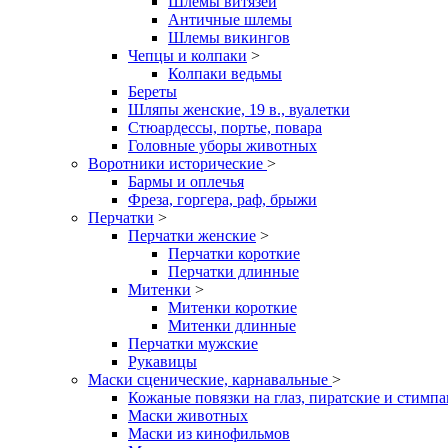
Шлемы витязей
Античные шлемы
Шлемы викингов
Чепцы и колпаки
>
Колпаки ведьмы
Береты
Шляпы женские, 19 в., вуалетки
Стюардессы, портье, повара
Головные уборы животных
Воротники исторические
>
Бармы и оплечья
Фреза, горгера, раф, брыжи
Перчатки
>
Перчатки женские
>
Перчатки короткие
Перчатки длинные
Митенки
>
Митенки короткие
Митенки длинные
Перчатки мужские
Рукавицы
Маски сценические, карнавальные
>
Кожаные повязки на глаз, пиратские и стимп
Маски животных
Маски из кинофильмов