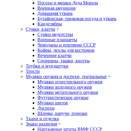
Посохи и мешки Деда Мороза
Военная амуниция
Домашняя утварь
Бутафорская, трюковая посуда и утварь
Канделябры
Сумки, клатчи
>
Сумки медсестры
Военные планшеты
Чемоданы и портмоне СССР
Кофры, чехлы для костюмов
Вечерние клатчи
Спорраны, ташки, кисеты
Трубки и мундштуки
Трости
Муляжи оружия и доспехи, театральные
>
Муляжи огнестрельного оружия
Муляжи холодного оружия
Муляжи метательного оружия
Футуристическое оружие
Муляжи щитов
Доспехи
Шлемы, наручи, поножи
Ткани и отделка
Знаки различия
>
Нарукавные штаты ВМФ СССР