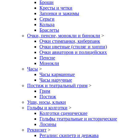
Броши
Кресты и четки
Запонки и зажимы
Серьги
Кольца
Браслеты
Очки, пенсне, монокли и бинокли
>
Очки стимпанки, киберпанк
Очки цветные (стиляг и хиппи)
Очки авиаторов и полицейских
Пенсне
Монокли
Часы
>
Часы карманные
Часы наручные
Постиж и театральный грим
>
Грим
Постиж
Уши, носы, клыки
Гольфы и колготки
>
Колготки сценические
Гольфы театральные и исторические
Лосины
Реквизит
>
Регалии: скипетр и держава