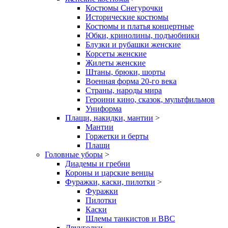
Костюмы Снегурочки
Исторические костюмы
Костюмы и платья концертные
Юбки, кринолины, подъюбники
Блузки и рубашки женские
Корсеты женские
Жилеты женские
Штаны, брюки, шорты
Военная форма 20-го века
Страны, народы мира
Героини кино, сказок, мультфильмов
Униформа
Плащи, накидки, мантии
>
Мантии
Горжетки и берты
Плащи
Головные уборы
>
Диадемы и гребни
Короны и царские венцы
Фуражки, каски, пилотки
>
Фуражки
Пилотки
Каски
Шлемы танкистов и ВВС
Двууголки