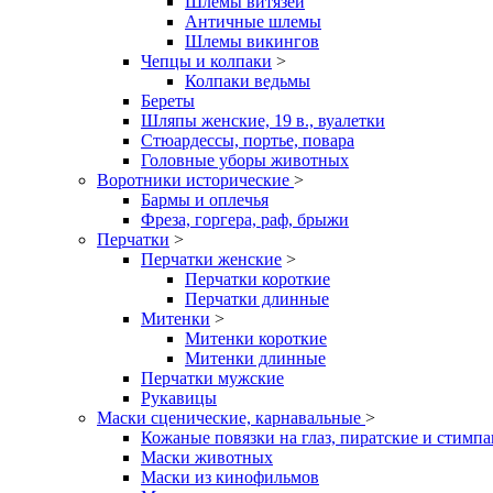
Шлемы витязей
Античные шлемы
Шлемы викингов
Чепцы и колпаки
>
Колпаки ведьмы
Береты
Шляпы женские, 19 в., вуалетки
Стюардессы, портье, повара
Головные уборы животных
Воротники исторические
>
Бармы и оплечья
Фреза, горгера, раф, брыжи
Перчатки
>
Перчатки женские
>
Перчатки короткие
Перчатки длинные
Митенки
>
Митенки короткие
Митенки длинные
Перчатки мужские
Рукавицы
Маски сценические, карнавальные
>
Кожаные повязки на глаз, пиратские и стимп
Маски животных
Маски из кинофильмов