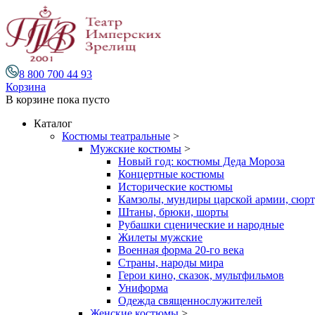
8 800 700 44 93
Корзина
В корзине
пока пусто
Каталог
Костюмы театральные
>
Мужские костюмы
>
Новый год: костюмы Деда Мороза
Концертные костюмы
Исторические костюмы
Камзолы, мундиры царской армии, сюрту
Штаны, брюки, шорты
Рубашки сценические и народные
Жилеты мужские
Военная форма 20-го века
Страны, народы мира
Герои кино, сказок, мультфильмов
Униформа
Одежда священнослужителей
Женские костюмы
>