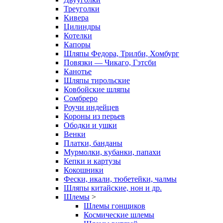
Треуголки
Кивера
Цилиндры
Котелки
Капоры
Шляпы Федора, Трилби, Хомбург
Повязки — Чикаго, Гэтсби
Канотье
Шляпы тирольские
Ковбойские шляпы
Сомбреро
Роучи индейцев
Короны из перьев
Ободки и ушки
Венки
Платки, банданы
Мурмолки, кубанки, папахи
Кепки и картузы
Кокошники
Фески, икали, тюбетейки, чалмы
Шляпы китайские, нон и др.
Шлемы
>
Шлемы гонщиков
Космические шлемы