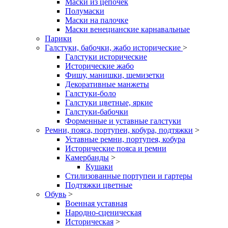
Маски из цепочек
Полумаски
Маски на палочке
Маски венецианские карнавальные
Парики
Галстуки, бабочки, жабо исторические
>
Галстуки исторические
Исторические жабо
Фишу, манишки, шемизетки
Декоративные манжеты
Галстуки-боло
Галстуки цветные, яркие
Галстуки-бабочки
Форменные и уставные галстуки
Ремни, пояса, портупеи, кобура, подтяжки
>
Уставные ремни, портупея, кобура
Исторические пояса и ремни
Камербанды
>
Кушаки
Стилизованные портупеи и гартеры
Подтяжки цветные
Обувь
>
Военная уставная
Народно-сценическая
Историческая
>