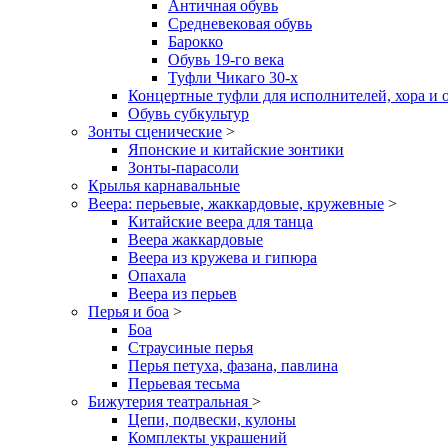
Античная обувь
Средневековая обувь
Барокко
Обувь 19-го века
Туфли Чикаго 30-х
Концертные туфли для исполнителей, хора и 
Обувь субкультур
Зонты сценические
>
Японские и китайские зонтики
Зонты-парасоли
Крылья карнавальные
Веера: перьевые, жаккардовые, кружевные
>
Китайские веера для танца
Веера жаккардовые
Веера из кружева и гипюра
Опахала
Веера из перьев
Перья и боа
>
Боа
Страусиные перья
Перья петуха, фазана, павлина
Перьевая тесьма
Бижутерия театральная
>
Цепи, подвески, кулоны
Комплекты украшений