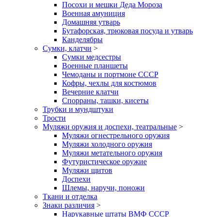
Посохи и мешки Деда Мороза
Военная амуниция
Домашняя утварь
Бутафорская, трюковая посуда и утварь
Канделябры
Сумки, клатчи
>
Сумки медсестры
Военные планшеты
Чемоданы и портмоне СССР
Кофры, чехлы для костюмов
Вечерние клатчи
Спорраны, ташки, кисеты
Трубки и мундштуки
Трости
Муляжи оружия и доспехи, театральные
>
Муляжи огнестрельного оружия
Муляжи холодного оружия
Муляжи метательного оружия
Футуристическое оружие
Муляжи щитов
Доспехи
Шлемы, наручи, поножи
Ткани и отделка
Знаки различия
>
Нарукавные штаты ВМФ СССР