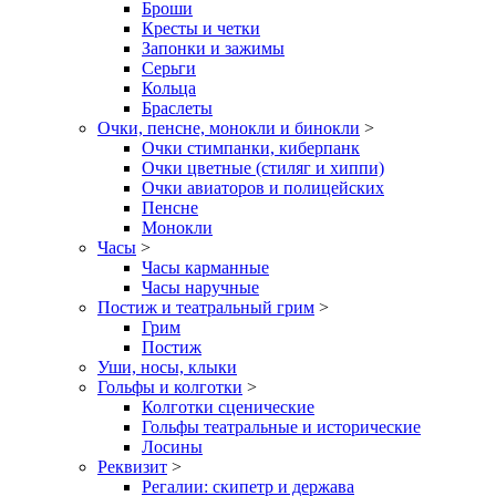
Броши
Кресты и четки
Запонки и зажимы
Серьги
Кольца
Браслеты
Очки, пенсне, монокли и бинокли
>
Очки стимпанки, киберпанк
Очки цветные (стиляг и хиппи)
Очки авиаторов и полицейских
Пенсне
Монокли
Часы
>
Часы карманные
Часы наручные
Постиж и театральный грим
>
Грим
Постиж
Уши, носы, клыки
Гольфы и колготки
>
Колготки сценические
Гольфы театральные и исторические
Лосины
Реквизит
>
Регалии: скипетр и держава