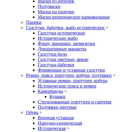
Маски из цепочек
Полумаски
Маски на палочке
Маски венецианские карнавальные
Парики
Галстуки, бабочки, жабо исторические
>
Галстуки исторические
Исторические жабо
Фишу, манишки, шемизетки
Декоративные манжеты
Галстуки-боло
Галстуки цветные, яркие
Галстуки-бабочки
Форменные и уставные галстуки
Ремни, пояса, портупеи, кобура, подтяжки
>
Уставные ремни, портупея, кобура
Исторические пояса и ремни
Камербанды
>
Кушаки
Стилизованные портупеи и гартеры
Подтяжки цветные
Обувь
>
Военная уставная
Народно-сценическая
Историческая
>