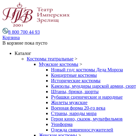
8 800 700 44 93
Корзина
В корзине
пока пусто
Каталог
Костюмы театральные
>
Мужские костюмы
>
Новый год: костюмы Деда Мороза
Концертные костюмы
Исторические костюмы
Камзолы, мундиры царской армии, сюрту
Штаны, брюки, шорты
Рубашки сценические и народные
Жилеты мужские
Военная форма 20-го века
Страны, народы мира
Герои кино, сказок, мультфильмов
Униформа
Одежда священнослужителей
Женские костюмы
>