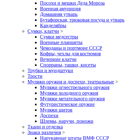
Посохи и мешки Деда Мороза
Военная амуниция
Домашняя утварь
Бутафорская, трюковая посуда и утварь
Канделябры
Сумки, клатчи
>
Сумки медсестры
Военные планшеты
Чемоданы и портмоне СССР
Кофры, чехлы для костюмов
Вечерние клатчи
Спорраны, ташки, кисеты
Трубки и мундштуки
Трости
Муляжи оружия и доспехи, театральные
>
Муляжи огнестрельного оружия
Муляжи холодного оружия
Муляжи метательного оружия
Футуристическое оружие
Муляжи щитов
Доспехи
Шлемы, наручи, поножи
Ткани и отделка
Знаки различия
>
Нарукавные штаты ВМФ СССР