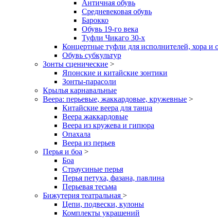
Античная обувь
Средневековая обувь
Барокко
Обувь 19-го века
Туфли Чикаго 30-х
Концертные туфли для исполнителей, хора и 
Обувь субкультур
Зонты сценические
>
Японские и китайские зонтики
Зонты-парасоли
Крылья карнавальные
Веера: перьевые, жаккардовые, кружевные
>
Китайские веера для танца
Веера жаккардовые
Веера из кружева и гипюра
Опахала
Веера из перьев
Перья и боа
>
Боа
Страусиные перья
Перья петуха, фазана, павлина
Перьевая тесьма
Бижутерия театральная
>
Цепи, подвески, кулоны
Комплекты украшений