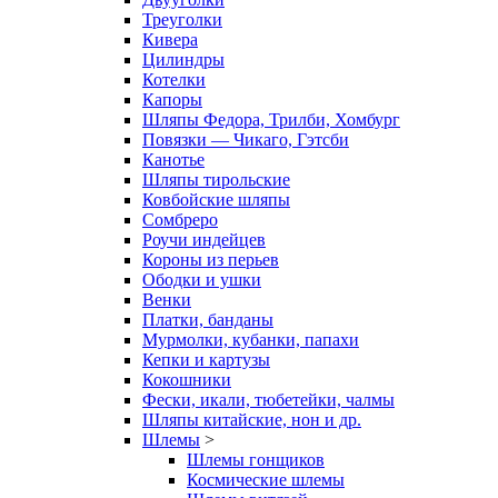
Треуголки
Кивера
Цилиндры
Котелки
Капоры
Шляпы Федора, Трилби, Хомбург
Повязки — Чикаго, Гэтсби
Канотье
Шляпы тирольские
Ковбойские шляпы
Сомбреро
Роучи индейцев
Короны из перьев
Ободки и ушки
Венки
Платки, банданы
Мурмолки, кубанки, папахи
Кепки и картузы
Кокошники
Фески, икали, тюбетейки, чалмы
Шляпы китайские, нон и др.
Шлемы
>
Шлемы гонщиков
Космические шлемы