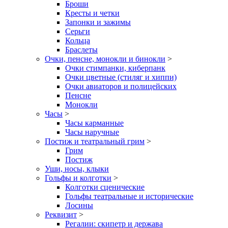
Броши
Кресты и четки
Запонки и зажимы
Серьги
Кольца
Браслеты
Очки, пенсне, монокли и бинокли
>
Очки стимпанки, киберпанк
Очки цветные (стиляг и хиппи)
Очки авиаторов и полицейских
Пенсне
Монокли
Часы
>
Часы карманные
Часы наручные
Постиж и театральный грим
>
Грим
Постиж
Уши, носы, клыки
Гольфы и колготки
>
Колготки сценические
Гольфы театральные и исторические
Лосины
Реквизит
>
Регалии: скипетр и держава