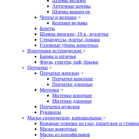
Шлемы витязей
Античные шлемы
Шлемы викингов
Чепцы и колпаки
>
Колпаки ведьмы
Береты
Шляпы женские, 19 в., вуалетки
Стюардессы, портье, повара
Головные уборы животных
Воротники исторические
>
Бармы и оплечья
Фреза, горгера, раф, брыжи
Перчатки
>
Перчатки женские
>
Перчатки короткие
Перчатки длинные
Митенки
>
Митенки короткие
Митенки длинные
Перчатки мужские
Рукавицы
Маски сценические, карнавальные
>
Кожаные повязки на глаз, пиратские и стимп
Маски животных
Маски из кинофильмов