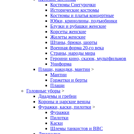
Костюмы Снегурочки
Исторические костюмы
Костюмы и платья концертные
Юбки, кринолины, подъюбники
Блузки и рубашки женские
Корсеты женские
Жилеты женские
Штаны, брюки, шорты
Военная форма 20-го века
Страны, народы мира
Героини кино, сказок, мультфильмов
Униформа
Плащи, накидки, мантии
>
Мантии
Горжетки и берты
Плащи
Головные уборы
>
Диадемы и гребни
Короны и царские венцы
Фуражки, каски, пилотки
>
Фуражки
Пилотки
Каски
Шлемы танкистов и ВВС
Двууголки