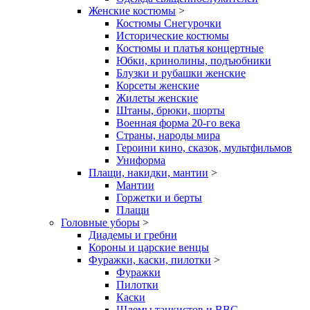
Женские костюмы
>
Костюмы Снегурочки
Исторические костюмы
Костюмы и платья концертные
Юбки, кринолины, подъюбники
Блузки и рубашки женские
Корсеты женские
Жилеты женские
Штаны, брюки, шорты
Военная форма 20-го века
Страны, народы мира
Героини кино, сказок, мультфильмов
Униформа
Плащи, накидки, мантии
>
Мантии
Горжетки и берты
Плащи
Головные уборы
>
Диадемы и гребни
Короны и царские венцы
Фуражки, каски, пилотки
>
Фуражки
Пилотки
Каски
Шлемы танкистов и ВВС