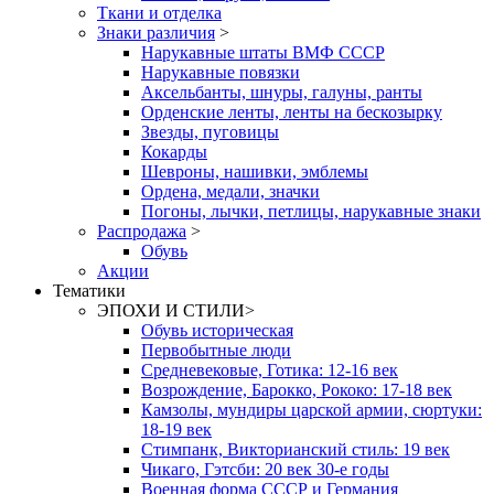
Ткани и отделка
Знаки различия
>
Нарукавные штаты ВМФ СССР
Нарукавные повязки
Аксельбанты, шнуры, галуны, ранты
Орденские ленты, ленты на бескозырку
Звезды, пуговицы
Кокарды
Шевроны, нашивки, эмблемы
Ордена, медали, значки
Погоны, лычки, петлицы, нарукавные знаки
Распродажа
>
Обувь
Акции
Тематики
ЭПОХИ И СТИЛИ
>
Обувь историческая
Первобытные люди
Средневековые, Готика: 12-16 век
Возрождение, Барокко, Рококо: 17-18 век
Камзолы, мундиры царской армии, сюртуки:
18-19 век
Стимпанк, Викторианский стиль: 19 век
Чикаго, Гэтсби: 20 век 30-е годы
Военная форма СССР и Германия