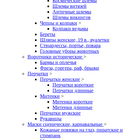
Космические шлемы
Шлемы витязей
Античные шлемы
Шлемы викингов
Чепцы и колпаки
>
Колпаки ведьмы
Береты
Шляпы женские, 19 в., вуалетки
Стюардессы, портье, повара
Головные уборы животных
Воротники исторические
>
Бармы и оплечья
Фреза, горгера, раф, брыжи
Перчатки
>
Перчатки женские
>
Перчатки короткие
Перчатки длинные
Митенки
>
Митенки короткие
Митенки длинные
Перчатки мужские
Рукавицы
Маски сценические, карнавальные
>
Кожаные повязки на глаз, пиратские и
стимпанк