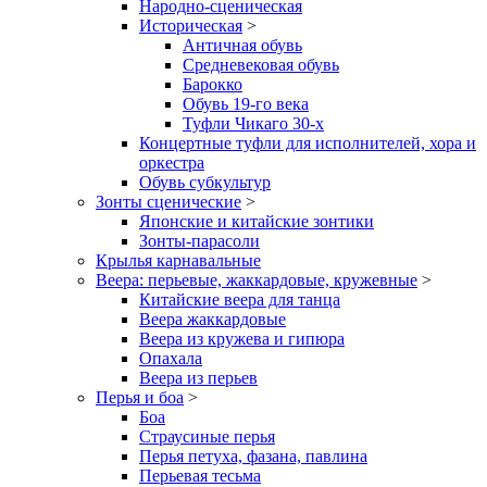
Народно-сценическая
Историческая
>
Античная обувь
Средневековая обувь
Барокко
Обувь 19-го века
Туфли Чикаго 30-х
Концертные туфли для исполнителей, хора и
оркестра
Обувь субкультур
Зонты сценические
>
Японские и китайские зонтики
Зонты-парасоли
Крылья карнавальные
Веера: перьевые, жаккардовые, кружевные
>
Китайские веера для танца
Веера жаккардовые
Веера из кружева и гипюра
Опахала
Веера из перьев
Перья и боа
>
Боа
Страусиные перья
Перья петуха, фазана, павлина
Перьевая тесьма