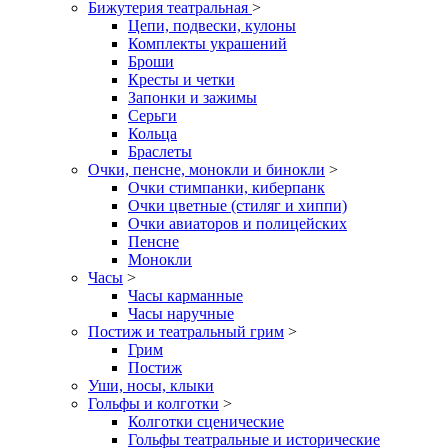
Бижутерия театральная
>
Цепи, подвески, кулоны
Комплекты украшений
Броши
Кресты и четки
Запонки и зажимы
Серьги
Кольца
Браслеты
Очки, пенсне, монокли и бинокли
>
Очки стимпанки, киберпанк
Очки цветные (стиляг и хиппи)
Очки авиаторов и полицейских
Пенсне
Монокли
Часы
>
Часы карманные
Часы наручные
Постиж и театральный грим
>
Грим
Постиж
Уши, носы, клыки
Гольфы и колготки
>
Колготки сценические
Гольфы театральные и исторические