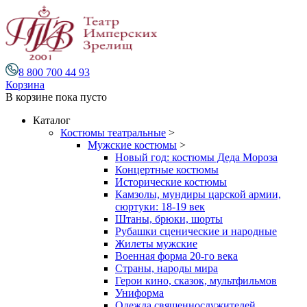
8 800 700 44 93
Корзина
В корзине
пока пусто
Каталог
Костюмы театральные
>
Мужские костюмы
>
Новый год: костюмы Деда Мороза
Концертные костюмы
Исторические костюмы
Камзолы, мундиры царской армии,
сюртуки: 18-19 век
Штаны, брюки, шорты
Рубашки сценические и народные
Жилеты мужские
Военная форма 20-го века
Страны, народы мира
Герои кино, сказок, мультфильмов
Униформа
Одежда священнослужителей