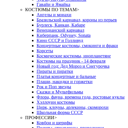
Гавайи и Ямайка
КОСТЮМЫ ПО ТЕМАМ
>
Ангелы и монахи
Бразильский карнавал, короны из перьев
Бурлеск, Канкан, Кабаре
Венецианский карнавал
Киберпанк, Odyssey, Sonata
Кино СССР и Голливуд
Концертные костюмы, смокинги и фраки
Корсеты
Космические костюмы, инопланетяне
Костюмы на праздник - 14 февраля
Новый год: Дед Мороз и Снегурочка
Пираты и пиратки
Платья концертные и бальные
Плащи, накидки и горжетки
Рок и Поп звезды
Сказки и Мультфильмы
Флора, фауна, времена года, ростовые куклы
Хэллоуин костюмы
Цирк, клоуны, арлекины, скоморохи
Школьная форма СССР
ПРОФЕССИИ
>
Ковбои и шерифы
Пилоты, стюардессы, проводники