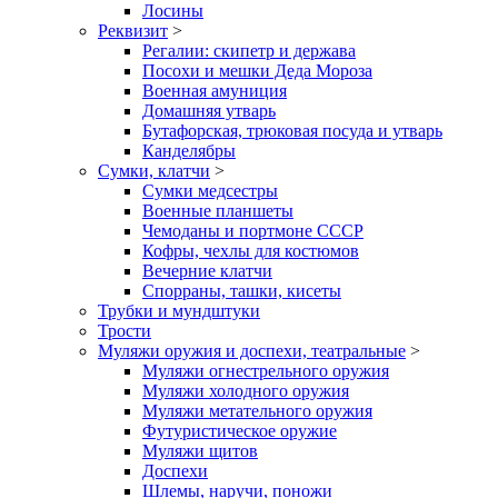
Лосины
Реквизит
>
Регалии: скипетр и держава
Посохи и мешки Деда Мороза
Военная амуниция
Домашняя утварь
Бутафорская, трюковая посуда и утварь
Канделябры
Сумки, клатчи
>
Сумки медсестры
Военные планшеты
Чемоданы и портмоне СССР
Кофры, чехлы для костюмов
Вечерние клатчи
Спорраны, ташки, кисеты
Трубки и мундштуки
Трости
Муляжи оружия и доспехи, театральные
>
Муляжи огнестрельного оружия
Муляжи холодного оружия
Муляжи метательного оружия
Футуристическое оружие
Муляжи щитов
Доспехи
Шлемы, наручи, поножи