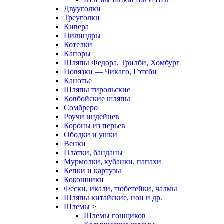
Двууголки
Треуголки
Кивера
Цилиндры
Котелки
Капоры
Шляпы Федора, Трилби, Хомбург
Повязки — Чикаго, Гэтсби
Канотье
Шляпы тирольские
Ковбойские шляпы
Сомбреро
Роучи индейцев
Короны из перьев
Ободки и ушки
Венки
Платки, банданы
Мурмолки, кубанки, папахи
Кепки и картузы
Кокошники
Фески, икали, тюбетейки, чалмы
Шляпы китайские, нон и др.
Шлемы
>
Шлемы гонщиков