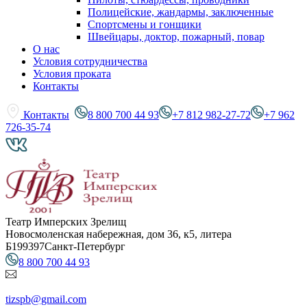
Полицейские, жандармы, заключенные
Спортсмены и гонщики
Швейцары, доктор, пожарный, повар
О нас
Условия сотрудничества
Условия проката
Контакты
Контакты
8 800 700 44 93
+7 812 982-27-72
+7 962
726-35-74
Театр Имперских Зрелищ
Новосмоленская набережная, дом 36, к5, литера
Б
199397
Санкт-Петербург
8 800 700 44 93
tizspb@gmail.com