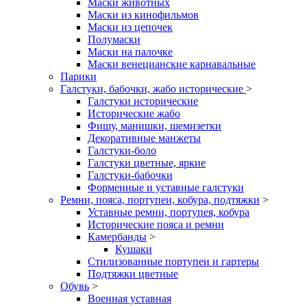
Маски животных
Маски из кинофильмов
Маски из цепочек
Полумаски
Маски на палочке
Маски венецианские карнавальные
Парики
Галстуки, бабочки, жабо исторические
>
Галстуки исторические
Исторические жабо
Фишу, манишки, шемизетки
Декоративные манжеты
Галстуки-боло
Галстуки цветные, яркие
Галстуки-бабочки
Форменные и уставные галстуки
Ремни, пояса, портупеи, кобура, подтяжки
>
Уставные ремни, портупея, кобура
Исторические пояса и ремни
Камербанды
>
Кушаки
Стилизованные портупеи и гартеры
Подтяжки цветные
Обувь
>
Военная уставная