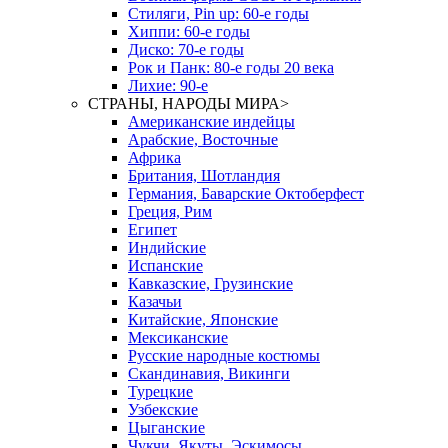
Стиляги, Pin up: 60-е годы
Хиппи: 60-е годы
Диско: 70-е годы
Рок и Панк: 80-е годы 20 века
Лихие: 90-е
СТРАНЫ, НАРОДЫ МИРА
>
Американские индейцы
Арабские, Восточные
Африка
Британия, Шотландия
Германия, Баварские Октоберфест
Греция, Рим
Египет
Индийские
Испанские
Кавказские, Грузинские
Казачьи
Китайские, Японские
Мексиканские
Русские народные костюмы
Скандинавия, Викинги
Турецкие
Узбекские
Цыганские
Чукчи, Якуты, Эскимосы