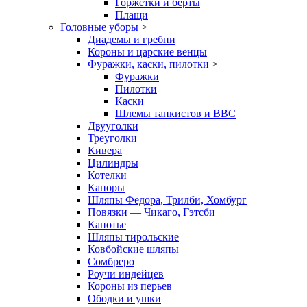
Горжетки и берты
Плащи
Головные уборы
>
Диадемы и гребни
Короны и царские венцы
Фуражки, каски, пилотки
>
Фуражки
Пилотки
Каски
Шлемы танкистов и ВВС
Двууголки
Треуголки
Кивера
Цилиндры
Котелки
Капоры
Шляпы Федора, Трилби, Хомбург
Повязки — Чикаго, Гэтсби
Канотье
Шляпы тирольские
Ковбойские шляпы
Сомбреро
Роучи индейцев
Короны из перьев
Ободки и ушки