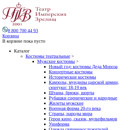
8 800 700 44 93
Корзина
В корзине
пока пусто
Каталог
Костюмы театральные
>
Мужские костюмы
>
Новый год: костюмы Деда Мороза
Концертные костюмы
Исторические костюмы
Камзолы, мундиры царской армии,
сюртуки: 18-19 век
Штаны, брюки, шорты
Рубашки сценические и народные
Жилеты мужские
Военная форма 20-го века
Страны, народы мира
Герои кино, сказок, мультфильмов
Униформа
Одежда священнослужителей