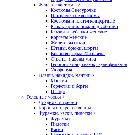
Женские костюмы
>
Костюмы Снегурочки
Исторические костюмы
Костюмы и платья концертные
Юбки, кринолины, подъюбники
Блузки и рубашки женские
Корсеты женские
Жилеты женские
Штаны, брюки, шорты
Военная форма 20-го века
Страны, народы мира
Героини кино, сказок, мультфильмов
Униформа
Плащи, накидки, мантии
>
Мантии
Горжетки и берты
Плащи
Головные уборы
>
Диадемы и гребни
Короны и царские венцы
Фуражки, каски, пилотки
>
Фуражки
Пилотки
Каски
Шлемы танкистов и ВВС