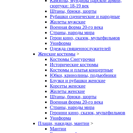
Камзолы, мундиры царской армии,
сюртуки: 18-19 век
Штаны, брюки, шорты
Рубашки сценические и народные
Жилеты мужские
Военная форма 20-го века
Страны, народы мира
Герои кино, сказок, мультфильмов
Униформа
Одежда священнослужителей
Женские костюмы
>
Костюмы Снегурочки
Исторические костюмы
Костюмы и платья концертные
Юбки, кринолины, подъюбники
Блузки и рубашки женские
Корсеты женские
Жилеты женские
Штаны, брюки, шорты
Военная форма 20-го века
Страны, народы мира
Героини кино, сказок, мультфильмов
Униформа
Плащи, накидки, мантии
>
Мантии