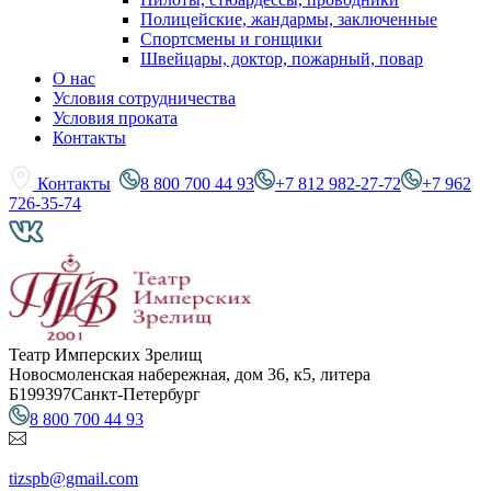
Полицейские, жандармы, заключенные
Спортсмены и гонщики
Швейцары, доктор, пожарный, повар
О нас
Условия сотрудничества
Условия проката
Контакты
Контакты
8 800 700 44 93
+7 812 982-27-72
+7 962
726-35-74
Театр Имперских Зрелищ
Новосмоленская набережная, дом 36, к5, литера
Б
199397
Санкт-Петербург
8 800 700 44 93
tizspb@gmail.com