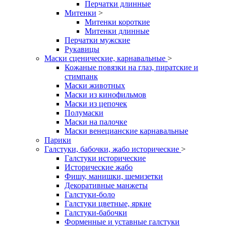
Перчатки длинные
Митенки
>
Митенки короткие
Митенки длинные
Перчатки мужские
Рукавицы
Маски сценические, карнавальные
>
Кожаные повязки на глаз, пиратские и
стимпанк
Маски животных
Маски из кинофильмов
Маски из цепочек
Полумаски
Маски на палочке
Маски венецианские карнавальные
Парики
Галстуки, бабочки, жабо исторические
>
Галстуки исторические
Исторические жабо
Фишу, манишки, шемизетки
Декоративные манжеты
Галстуки-боло
Галстуки цветные, яркие
Галстуки-бабочки
Форменные и уставные галстуки