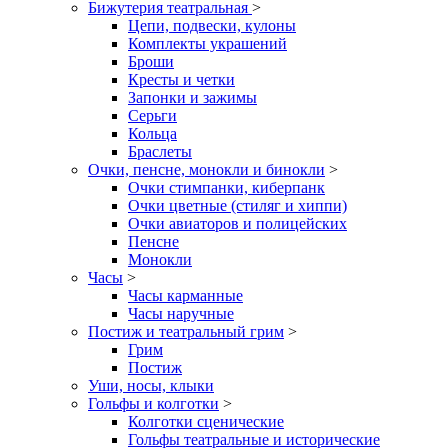
Бижутерия театральная
>
Цепи, подвески, кулоны
Комплекты украшений
Броши
Кресты и четки
Запонки и зажимы
Серьги
Кольца
Браслеты
Очки, пенсне, монокли и бинокли
>
Очки стимпанки, киберпанк
Очки цветные (стиляг и хиппи)
Очки авиаторов и полицейских
Пенсне
Монокли
Часы
>
Часы карманные
Часы наручные
Постиж и театральный грим
>
Грим
Постиж
Уши, носы, клыки
Гольфы и колготки
>
Колготки сценические
Гольфы театральные и исторические