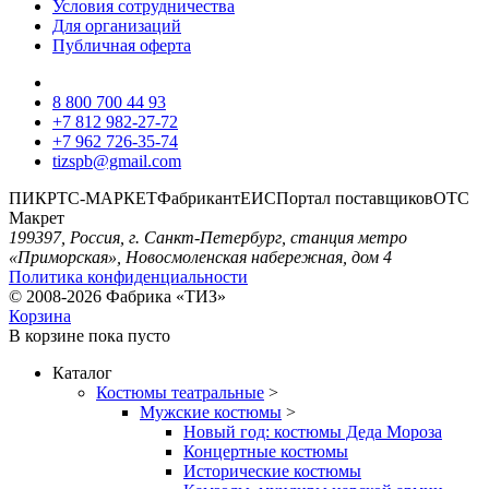
Условия сотрудничества
Для организаций
Публичная оферта
8 800 700 44 93
+7 812 982-27-72
+7 962 726-35-74
tizspb@gmail.com
ПИК
РТС-МАРКЕТ
Фабрикант
ЕИС
Портал поставщиков
ОТС
Макрет
199397, Россия, г. Санкт-Петербург, станция метро
«Приморская», Новосмоленская набережная, дом 4
Политика конфиденциальности
© 2008-2026 Фабрика «ТИЗ»
Корзина
В корзине
пока пусто
Каталог
Костюмы театральные
>
Мужские костюмы
>
Новый год: костюмы Деда Мороза
Концертные костюмы
Исторические костюмы