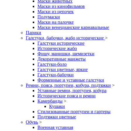
Маски животных
Маски из кинофильмов
Маски из цепочек
Полумаски
Маски на палочке
Маски венецианские карнавальные
Парики
Галстуки, бабочки, жабо исторические
>
Галстуки исторические
Исторические жабо
Фишу, манишки, шемизетки
Декоративные манжеты
Галстуки-боло
Галстуки цветные, яркие
Галстуки-бабочки
Форменные и уставные галстуки
Ремни, пояса, портупеи, кобура, подтяжки
>
Уставные ремни, портупея, кобура
Исторические пояса и ремни
Камербанды
>
Кушаки
Стилизованные портупеи и гартеры
Подтяжки цветные
Обувь
>
Военная уставная