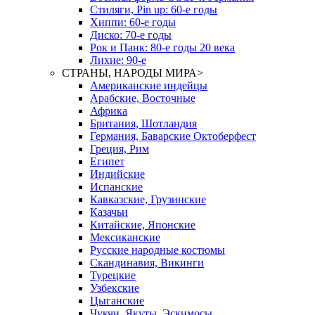
Стиляги, Pin up: 60-е годы
Хиппи: 60-е годы
Диско: 70-е годы
Рок и Панк: 80-е годы 20 века
Лихие: 90-е
СТРАНЫ, НАРОДЫ МИРА
>
Американские индейцы
Арабские, Восточные
Африка
Британия, Шотландия
Германия, Баварские Октоберфест
Греция, Рим
Египет
Индийские
Испанские
Кавказские, Грузинские
Казачьи
Китайские, Японские
Мексиканские
Русские народные костюмы
Скандинавия, Викинги
Турецкие
Узбекские
Цыганские
Чукчи, Якуты, Эскимосы