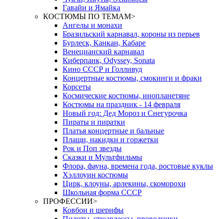
Гавайи и Ямайка
КОСТЮМЫ ПО ТЕМАМ
>
Ангелы и монахи
Бразильский карнавал, короны из перьев
Бурлеск, Канкан, Кабаре
Венецианский карнавал
Киберпанк, Odyssey, Sonata
Кино СССР и Голливуд
Концертные костюмы, смокинги и фраки
Корсеты
Космические костюмы, инопланетяне
Костюмы на праздник - 14 февраля
Новый год: Дед Мороз и Снегурочка
Пираты и пиратки
Платья концертные и бальные
Плащи, накидки и горжетки
Рок и Поп звезды
Сказки и Мультфильмы
Флора, фауна, времена года, ростовые куклы
Хэллоуин костюмы
Цирк, клоуны, арлекины, скоморохи
Школьная форма СССР
ПРОФЕССИИ
>
Ковбои и шерифы
Пилоты, стюардессы, проводники