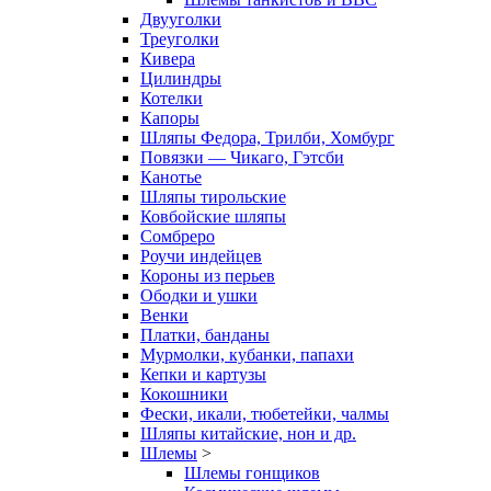
Двууголки
Треуголки
Кивера
Цилиндры
Котелки
Капоры
Шляпы Федора, Трилби, Хомбург
Повязки — Чикаго, Гэтсби
Канотье
Шляпы тирольские
Ковбойские шляпы
Сомбреро
Роучи индейцев
Короны из перьев
Ободки и ушки
Венки
Платки, банданы
Мурмолки, кубанки, папахи
Кепки и картузы
Кокошники
Фески, икали, тюбетейки, чалмы
Шляпы китайские, нон и др.
Шлемы
>
Шлемы гонщиков