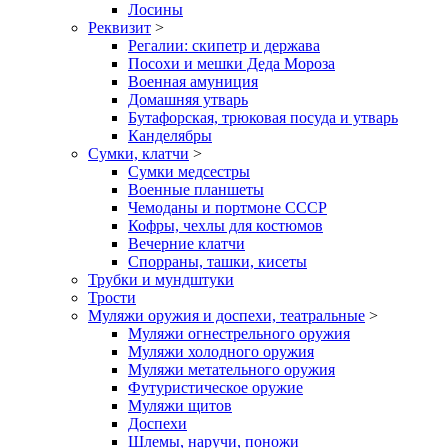
Лосины
Реквизит
>
Регалии: скипетр и держава
Посохи и мешки Деда Мороза
Военная амуниция
Домашняя утварь
Бутафорская, трюковая посуда и утварь
Канделябры
Сумки, клатчи
>
Сумки медсестры
Военные планшеты
Чемоданы и портмоне СССР
Кофры, чехлы для костюмов
Вечерние клатчи
Спорраны, ташки, кисеты
Трубки и мундштуки
Трости
Муляжи оружия и доспехи, театральные
>
Муляжи огнестрельного оружия
Муляжи холодного оружия
Муляжи метательного оружия
Футуристическое оружие
Муляжи щитов
Доспехи
Шлемы, наручи, поножи