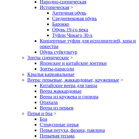
Народно-сценическая
Историческая
>
Античная обувь
Средневековая обувь
Барокко
Обувь 19-го века
Туфли Чикаго 30-х
Концертные туфли для исполнителей, хора и
оркестра
Обувь субкультур
Зонты сценические
>
Японские и китайские зонтики
Зонты-парасоли
Крылья карнавальные
Веера: перьевые, жаккардовые, кружевные
>
Китайские веера для танца
Веера жаккардовые
Веера из кружева и гипюра
Опахала
Веера из перьев
Перья и боа
>
Боа
Страусиные перья
Перья петуха, фазана, павлина
Перьевая тесьма