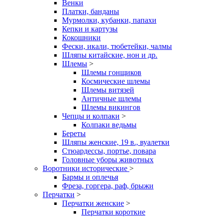
Венки
Платки, банданы
Мурмолки, кубанки, папахи
Кепки и картузы
Кокошники
Фески, икали, тюбетейки, чалмы
Шляпы китайские, нон и др.
Шлемы
>
Шлемы гонщиков
Космические шлемы
Шлемы витязей
Античные шлемы
Шлемы викингов
Чепцы и колпаки
>
Колпаки ведьмы
Береты
Шляпы женские, 19 в., вуалетки
Стюардессы, портье, повара
Головные уборы животных
Воротники исторические
>
Бармы и оплечья
Фреза, горгера, раф, брыжи
Перчатки
>
Перчатки женские
>
Перчатки короткие