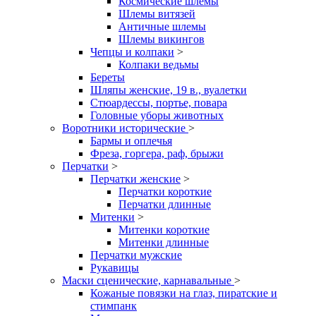
Космические шлемы
Шлемы витязей
Античные шлемы
Шлемы викингов
Чепцы и колпаки
>
Колпаки ведьмы
Береты
Шляпы женские, 19 в., вуалетки
Стюардессы, портье, повара
Головные уборы животных
Воротники исторические
>
Бармы и оплечья
Фреза, горгера, раф, брыжи
Перчатки
>
Перчатки женские
>
Перчатки короткие
Перчатки длинные
Митенки
>
Митенки короткие
Митенки длинные
Перчатки мужские
Рукавицы
Маски сценические, карнавальные
>
Кожаные повязки на глаз, пиратские и
стимпанк