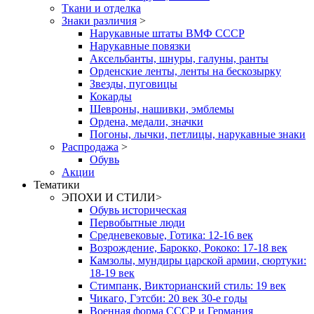
Ткани и отделка
Знаки различия
>
Нарукавные штаты ВМФ СССР
Нарукавные повязки
Аксельбанты, шнуры, галуны, ранты
Орденские ленты, ленты на бескозырку
Звезды, пуговицы
Кокарды
Шевроны, нашивки, эмблемы
Ордена, медали, значки
Погоны, лычки, петлицы, нарукавные знаки
Распродажа
>
Обувь
Акции
Тематики
ЭПОХИ И СТИЛИ
>
Обувь историческая
Первобытные люди
Средневековые, Готика: 12-16 век
Возрождение, Барокко, Рококо: 17-18 век
Камзолы, мундиры царской армии, сюртуки:
18-19 век
Стимпанк, Викторианский стиль: 19 век
Чикаго, Гэтсби: 20 век 30-е годы
Военная форма СССР и Германия