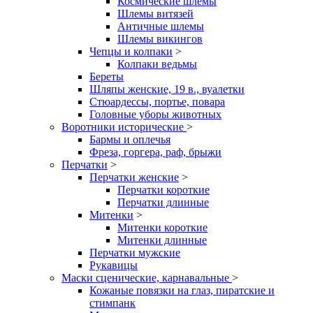
Космические шлемы
Шлемы витязей
Античные шлемы
Шлемы викингов
Чепцы и колпаки
>
Колпаки ведьмы
Береты
Шляпы женские, 19 в., вуалетки
Стюардессы, портье, повара
Головные уборы животных
Воротники исторические
>
Бармы и оплечья
Фреза, горгера, раф, брыжи
Перчатки
>
Перчатки женские
>
Перчатки короткие
Перчатки длинные
Митенки
>
Митенки короткие
Митенки длинные
Перчатки мужские
Рукавицы
Маски сценические, карнавальные
>
Кожаные повязки на глаз, пиратские и
стимпанк