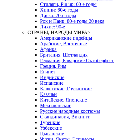
Стиляги, Pin up: 60-е годы
Хиппи: 60-е годы
Диско: 70-е годы
Рок и Панк: 80-е годы 20 века
Лихие: 90-е
СТРАНЫ, НАРОДЫ МИРА
>
Американские индейцы
Арабские, Восточные
Африка
Британия, Шотландия
Германия, Баварские Октоберфест
Греция, Рим
Египет
Индийские
Испанские
Кавказские, Грузинские
Казачьи
Китайские, Японские
Мексиканские
Русские народные костюмы
Скандинавия, Викинги
Турецкие
Узбекские
Цыганские
Чукчи, Якуты, Эскимосы