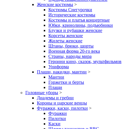
Женские костюмы
>
Костюмы Снегурочки
Исторические костюмы
Костюмы и платья концертные
Юбки, кринолины, подъюбники
Блузки и рубашки женские
Корсеты женские
Жилеты женские
Штаны, брюки, шорты
Военная форма 20-го века
Страны, народы мира
Героини кино, сказок, мультфильмов
Униформа
Плащи, накидки, мантии
>
Мантии
Горжетки и берты
Плащи
Головные уборы
>
Диадемы и гребни
Короны и царские венцы
Фуражки, каски, пилотки
>
Фуражки
Пилотки
Каски
Шлемы танкистов и ВВС