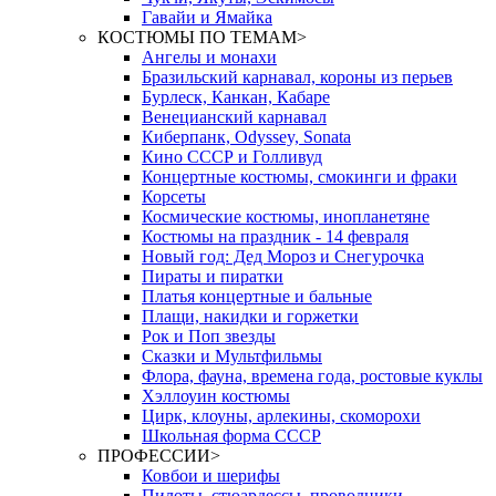
Гавайи и Ямайка
КОСТЮМЫ ПО ТЕМАМ
>
Ангелы и монахи
Бразильский карнавал, короны из перьев
Бурлеск, Канкан, Кабаре
Венецианский карнавал
Киберпанк, Odyssey, Sonata
Кино СССР и Голливуд
Концертные костюмы, смокинги и фраки
Корсеты
Космические костюмы, инопланетяне
Костюмы на праздник - 14 февраля
Новый год: Дед Мороз и Снегурочка
Пираты и пиратки
Платья концертные и бальные
Плащи, накидки и горжетки
Рок и Поп звезды
Сказки и Мультфильмы
Флора, фауна, времена года, ростовые куклы
Хэллоуин костюмы
Цирк, клоуны, арлекины, скоморохи
Школьная форма СССР
ПРОФЕССИИ
>
Ковбои и шерифы
Пилоты, стюардессы, проводники