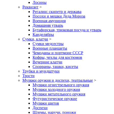
Лосины
Реквизит
>
Регалии: скипетр и держава
Посохи и мешки Деда Мороза
Военная амуниция
Домашняя утварь
Бутафорская, трюковая посуда и утварь
Канделябры
Сумки, клатчи
>
Сумки медсестры
Военные планшеты
Чемоданы и портмоне СССР
Кофры, чехлы для костюмов
Вечерние клатчи
Спорраны, ташки, кисеты
Трубки и мундштуки
Трости
Муляжи оружия и доспехи, театральные
>
Муляжи огнестрельного оружия
Муляжи холодного оружия
Муляжи метательного оружия
Футуристическое оружие
Муляжи щитов
Доспехи
Шлемы, наручи, поножи