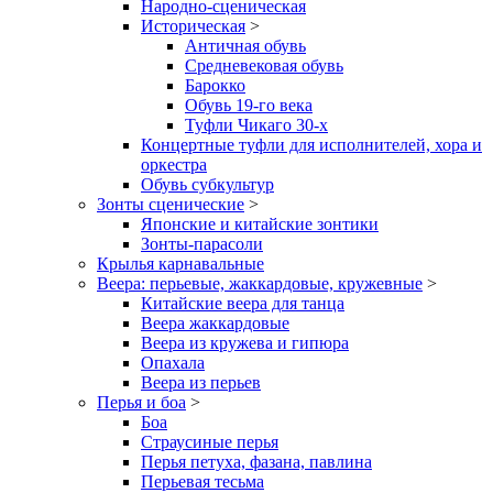
Народно-сценическая
Историческая
>
Античная обувь
Средневековая обувь
Барокко
Обувь 19-го века
Туфли Чикаго 30-х
Концертные туфли для исполнителей, хора и
оркестра
Обувь субкультур
Зонты сценические
>
Японские и китайские зонтики
Зонты-парасоли
Крылья карнавальные
Веера: перьевые, жаккардовые, кружевные
>
Китайские веера для танца
Веера жаккардовые
Веера из кружева и гипюра
Опахала
Веера из перьев
Перья и боа
>
Боа
Страусиные перья
Перья петуха, фазана, павлина
Перьевая тесьма