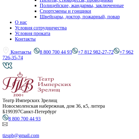
Полицейские, жандармы, заключенные
Спортсмены и гонщики
Швейцары, доктор, пожарный, повар
О нас
Условия сотрудничества
Условия проката
Контакты
Контакты
8 800 700 44 93
+7 812 982-27-72
+7 962
726-35-74
Театр Имперских Зрелищ
Новосмоленская набережная, дом 36, к5, литера
Б
199397
Санкт-Петербург
8 800 700 44 93
tizspb@gmail.com