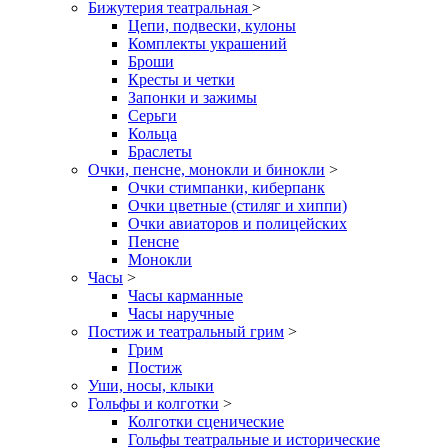
Бижутерия театральная
>
Цепи, подвески, кулоны
Комплекты украшений
Броши
Кресты и четки
Запонки и зажимы
Серьги
Кольца
Браслеты
Очки, пенсне, монокли и бинокли
>
Очки стимпанки, киберпанк
Очки цветные (стиляг и хиппи)
Очки авиаторов и полицейских
Пенсне
Монокли
Часы
>
Часы карманные
Часы наручные
Постиж и театральный грим
>
Грим
Постиж
Уши, носы, клыки
Гольфы и колготки
>
Колготки сценические
Гольфы театральные и исторические