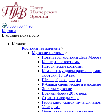
8 800 700 44 93
Корзина
В корзине
пока пусто
Каталог
Костюмы театральные
>
Мужские костюмы
>
Новый год: костюмы Деда Мороза
Концертные костюмы
Исторические костюмы
Камзолы, мундиры царской армии,
сюртуки: 18-19 век
Штаны, брюки, шорты
Рубашки сценические и народные
Жилеты мужские
Военная форма 20-го века
Страны, народы мира
Герои кино, сказок, мультфильмов
Униформа
Одежда священнослужителей