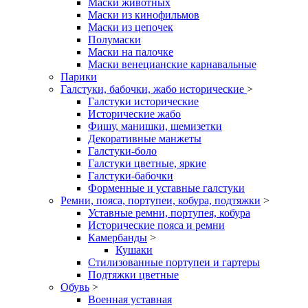
Маски животных
Маски из кинофильмов
Маски из цепочек
Полумаски
Маски на палочке
Маски венецианские карнавальные
Парики
Галстуки, бабочки, жабо исторические
>
Галстуки исторические
Исторические жабо
Фишу, манишки, шемизетки
Декоративные манжеты
Галстуки-боло
Галстуки цветные, яркие
Галстуки-бабочки
Форменные и уставные галстуки
Ремни, пояса, портупеи, кобура, подтяжки
>
Уставные ремни, портупея, кобура
Исторические пояса и ремни
Камербанды
>
Кушаки
Стилизованные портупеи и гартеры
Подтяжки цветные
Обувь
>
Военная уставная