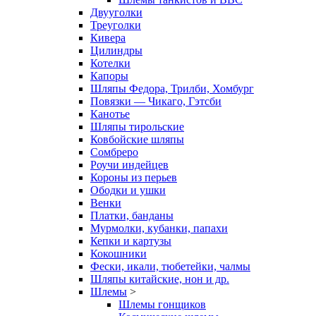
Двууголки
Треуголки
Кивера
Цилиндры
Котелки
Капоры
Шляпы Федора, Трилби, Хомбург
Повязки — Чикаго, Гэтсби
Канотье
Шляпы тирольские
Ковбойские шляпы
Сомбреро
Роучи индейцев
Короны из перьев
Ободки и ушки
Венки
Платки, банданы
Мурмолки, кубанки, папахи
Кепки и картузы
Кокошники
Фески, икали, тюбетейки, чалмы
Шляпы китайские, нон и др.
Шлемы
>
Шлемы гонщиков