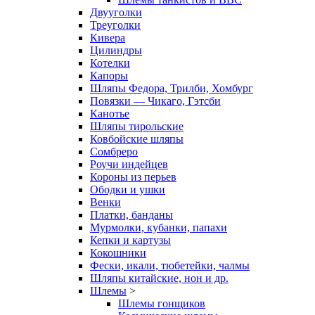
Двууголки
Треуголки
Кивера
Цилиндры
Котелки
Капоры
Шляпы Федора, Трилби, Хомбург
Повязки — Чикаго, Гэтсби
Канотье
Шляпы тирольские
Ковбойские шляпы
Сомбреро
Роучи индейцев
Короны из перьев
Ободки и ушки
Венки
Платки, банданы
Мурмолки, кубанки, папахи
Кепки и картузы
Кокошники
Фески, икали, тюбетейки, чалмы
Шляпы китайские, нон и др.
Шлемы
>
Шлемы гонщиков