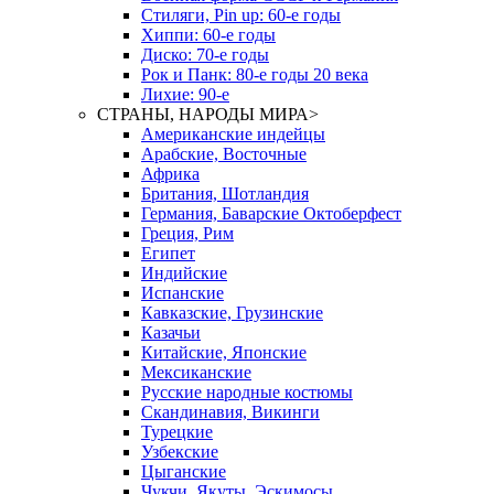
Стиляги, Pin up: 60-е годы
Хиппи: 60-е годы
Диско: 70-е годы
Рок и Панк: 80-е годы 20 века
Лихие: 90-е
СТРАНЫ, НАРОДЫ МИРА
>
Американские индейцы
Арабские, Восточные
Африка
Британия, Шотландия
Германия, Баварские Октоберфест
Греция, Рим
Египет
Индийские
Испанские
Кавказские, Грузинские
Казачьи
Китайские, Японские
Мексиканские
Русские народные костюмы
Скандинавия, Викинги
Турецкие
Узбекские
Цыганские
Чукчи, Якуты, Эскимосы