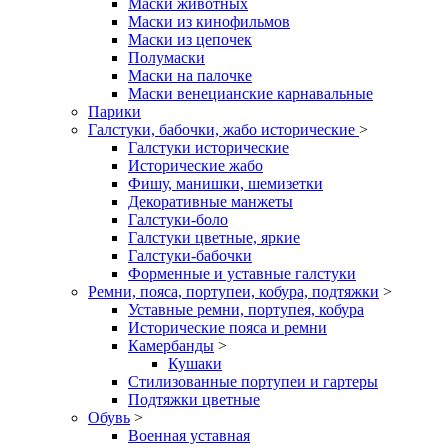
Маски животных
Маски из кинофильмов
Маски из цепочек
Полумаски
Маски на палочке
Маски венецианские карнавальные
Парики
Галстуки, бабочки, жабо исторические
>
Галстуки исторические
Исторические жабо
Фишу, манишки, шемизетки
Декоративные манжеты
Галстуки-боло
Галстуки цветные, яркие
Галстуки-бабочки
Форменные и уставные галстуки
Ремни, пояса, портупеи, кобура, подтяжки
>
Уставные ремни, портупея, кобура
Исторические пояса и ремни
Камербанды
>
Кушаки
Стилизованные портупеи и гартеры
Подтяжки цветные
Обувь
>
Военная уставная