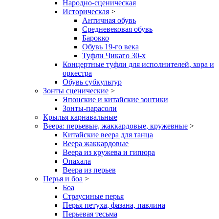
Народно-сценическая
Историческая
>
Античная обувь
Средневековая обувь
Барокко
Обувь 19-го века
Туфли Чикаго 30-х
Концертные туфли для исполнителей, хора и
оркестра
Обувь субкультур
Зонты сценические
>
Японские и китайские зонтики
Зонты-парасоли
Крылья карнавальные
Веера: перьевые, жаккардовые, кружевные
>
Китайские веера для танца
Веера жаккардовые
Веера из кружева и гипюра
Опахала
Веера из перьев
Перья и боа
>
Боа
Страусиные перья
Перья петуха, фазана, павлина
Перьевая тесьма