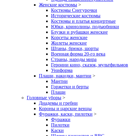
Женские костюмы
>
Костюмы Снегурочки
Исторические костюмы
Костюмы и платья концертные
Юбки, кринолины, подъюбники
Блузки и рубашки женские
Корсеты женские
Жилеты женские
Штаны, брюки, шорты
Военная форма 20-го века
Страны, народы мира
Героини кино, сказок, мультфильмов
Униформа
Плащи, накидки, мантии
>
Мантии
Горжетки и берты
Плащи
Головные уборы
>
Диадемы и гребни
Короны и царские венцы
Фуражки, каски, пилотки
>
Фуражки
Пилотки
Каски
Шлемы танкистов и ВВС