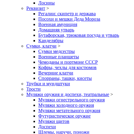
Лосины
Реквизит
>
Регалии: скипетр и держава
Посохи и мешки Деда Мороза
Военная амуниция
Домашняя утварь
Бутафорская, трюковая посуда и утварь
Канделябры
Сумки, клатчи
>
Сумки медсестры
Военные планшеты
Чемоданы и портмоне СССР
Кофры, чехлы для костюмов
Вечерние клатчи
Спорраны, ташки, кисеты
Трубки и мундштуки
Трости
Муляжи оружия и доспехи, театральные
>
Муляжи огнестрельного оружия
Муляжи холодного оружия
Муляжи метательного оружия
Футуристическое оружие
Муляжи щитов
Доспехи
Шлемы, наручи, поножи