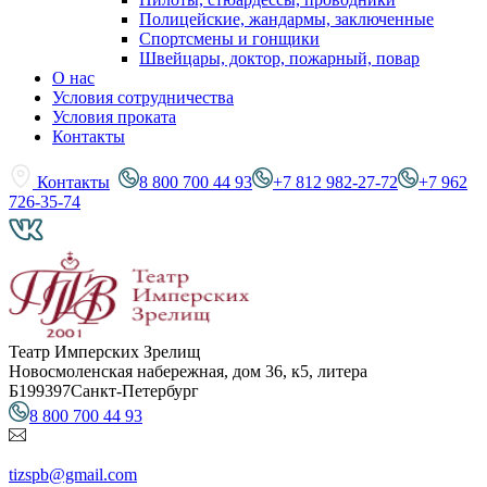
Полицейские, жандармы, заключенные
Спортсмены и гонщики
Швейцары, доктор, пожарный, повар
О нас
Условия сотрудничества
Условия проката
Контакты
Контакты
8 800 700 44 93
+7 812 982-27-72
+7 962
726-35-74
Театр Имперских Зрелищ
Новосмоленская набережная, дом 36, к5, литера
Б
199397
Санкт-Петербург
8 800 700 44 93
tizspb@gmail.com