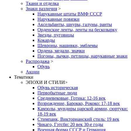
Ткани и отделка
Знаки различия
>
Нарукавные штаты ВМФ СССР
Нарукавные повязки
Аксельбанты, шнуры, галуны, ранты
Орденские ленты, ленты на бескозырку
Звезды, пуговицы
Кокарды
Шевроны, нашивки, эмблемы
Ордена, медали, значки
Погоны, лычки, петлицы, нарукавные знаки
Распродажа
>
Обувь
Акции
Тематики
ЭПОХИ И СТИЛИ
>
Обувь историческая
Первобытные люди
Средневековые, Готика: 12-16 век
Возрождение, Барокко, Рококо: 17-18 век
Камзолы, мундиры царской армии, сюртуки:
18-19 век
Стимпанк, Викторианский стиль: 19 век
Чикаго, Гэтсби: 20 век 30-е годы
Военная форма СССР и Германия