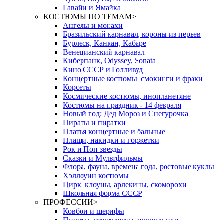
Гавайи и Ямайка
КОСТЮМЫ ПО ТЕМАМ
>
Ангелы и монахи
Бразильский карнавал, короны из перьев
Бурлеск, Канкан, Кабаре
Венецианский карнавал
Киберпанк, Odyssey, Sonata
Кино СССР и Голливуд
Концертные костюмы, смокинги и фраки
Корсеты
Космические костюмы, инопланетяне
Костюмы на праздник - 14 февраля
Новый год: Дед Мороз и Снегурочка
Пираты и пиратки
Платья концертные и бальные
Плащи, накидки и горжетки
Рок и Поп звезды
Сказки и Мультфильмы
Флора, фауна, времена года, ростовые куклы
Хэллоуин костюмы
Цирк, клоуны, арлекины, скоморохи
Школьная форма СССР
ПРОФЕССИИ
>
Ковбои и шерифы
Пилоты, стюардессы, проводники