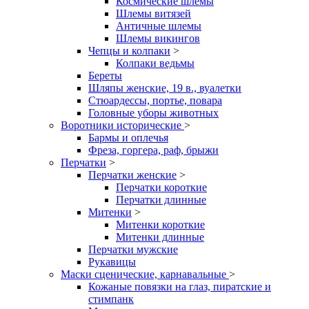
Космические шлемы
Шлемы витязей
Античные шлемы
Шлемы викингов
Чепцы и колпаки
>
Колпаки ведьмы
Береты
Шляпы женские, 19 в., вуалетки
Стюардессы, портье, повара
Головные уборы животных
Воротники исторические
>
Бармы и оплечья
Фреза, горгера, раф, брыжи
Перчатки
>
Перчатки женские
>
Перчатки короткие
Перчатки длинные
Митенки
>
Митенки короткие
Митенки длинные
Перчатки мужские
Рукавицы
Маски сценические, карнавальные
>
Кожаные повязки на глаз, пиратские и
стимпанк