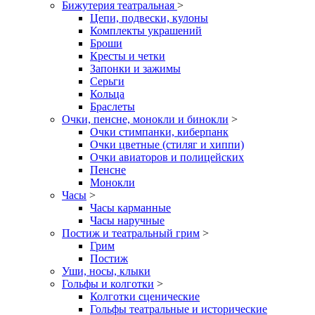
Бижутерия театральная
>
Цепи, подвески, кулоны
Комплекты украшений
Броши
Кресты и четки
Запонки и зажимы
Серьги
Кольца
Браслеты
Очки, пенсне, монокли и бинокли
>
Очки стимпанки, киберпанк
Очки цветные (стиляг и хиппи)
Очки авиаторов и полицейских
Пенсне
Монокли
Часы
>
Часы карманные
Часы наручные
Постиж и театральный грим
>
Грим
Постиж
Уши, носы, клыки
Гольфы и колготки
>
Колготки сценические
Гольфы театральные и исторические