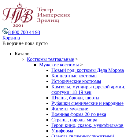
8 800 700 44 93
Корзина
В корзине
пока пусто
Каталог
Костюмы театральные
>
Мужские костюмы
>
Новый год: костюмы Деда Мороза
Концертные костюмы
Исторические костюмы
Камзолы, мундиры царской армии,
сюртуки: 18-19 век
Штаны, брюки, шорты
Рубашки сценические и народные
Жилеты мужские
Военная форма 20-го века
Страны, народы мира
Герои кино, сказок, мультфильмов
Униформа
Одежда священнослужителей