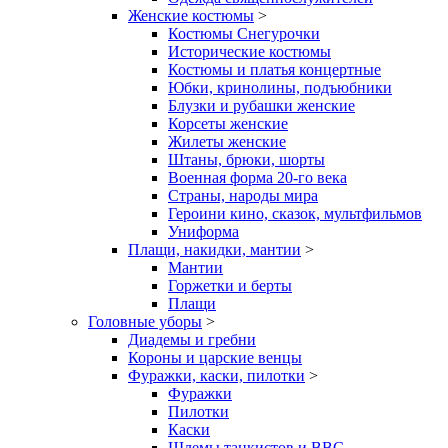
Женские костюмы
>
Костюмы Снегурочки
Исторические костюмы
Костюмы и платья концертные
Юбки, кринолины, подъюбники
Блузки и рубашки женские
Корсеты женские
Жилеты женские
Штаны, брюки, шорты
Военная форма 20-го века
Страны, народы мира
Героини кино, сказок, мультфильмов
Униформа
Плащи, накидки, мантии
>
Мантии
Горжетки и берты
Плащи
Головные уборы
>
Диадемы и гребни
Короны и царские венцы
Фуражки, каски, пилотки
>
Фуражки
Пилотки
Каски
Шлемы танкистов и ВВС