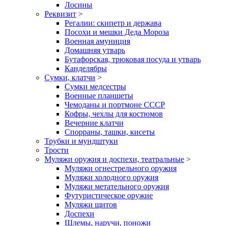
Лосины
Реквизит
>
Регалии: скипетр и держава
Посохи и мешки Деда Мороза
Военная амуниция
Домашняя утварь
Бутафорская, трюковая посуда и утварь
Канделябры
Сумки, клатчи
>
Сумки медсестры
Военные планшеты
Чемоданы и портмоне СССР
Кофры, чехлы для костюмов
Вечерние клатчи
Спорраны, ташки, кисеты
Трубки и мундштуки
Трости
Муляжи оружия и доспехи, театральные
>
Муляжи огнестрельного оружия
Муляжи холодного оружия
Муляжи метательного оружия
Футуристическое оружие
Муляжи щитов
Доспехи
Шлемы, наручи, поножи