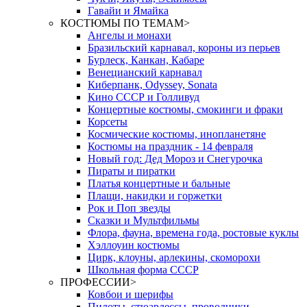
Гавайи и Ямайка
КОСТЮМЫ ПО ТЕМАМ
>
Ангелы и монахи
Бразильский карнавал, короны из перьев
Бурлеск, Канкан, Кабаре
Венецианский карнавал
Киберпанк, Odyssey, Sonata
Кино СССР и Голливуд
Концертные костюмы, смокинги и фраки
Корсеты
Космические костюмы, инопланетяне
Костюмы на праздник - 14 февраля
Новый год: Дед Мороз и Снегурочка
Пираты и пиратки
Платья концертные и бальные
Плащи, накидки и горжетки
Рок и Поп звезды
Сказки и Мультфильмы
Флора, фауна, времена года, ростовые куклы
Хэллоуин костюмы
Цирк, клоуны, арлекины, скоморохи
Школьная форма СССР
ПРОФЕССИИ
>
Ковбои и шерифы
Пилоты, стюардессы, проводники