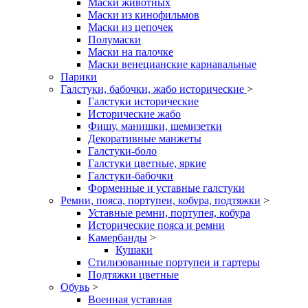
Маски животных
Маски из кинофильмов
Маски из цепочек
Полумаски
Маски на палочке
Маски венецианские карнавальные
Парики
Галстуки, бабочки, жабо исторические
>
Галстуки исторические
Исторические жабо
Фишу, манишки, шемизетки
Декоративные манжеты
Галстуки-боло
Галстуки цветные, яркие
Галстуки-бабочки
Форменные и уставные галстуки
Ремни, пояса, портупеи, кобура, подтяжки
>
Уставные ремни, портупея, кобура
Исторические пояса и ремни
Камербанды
>
Кушаки
Стилизованные портупеи и гартеры
Подтяжки цветные
Обувь
>
Военная уставная