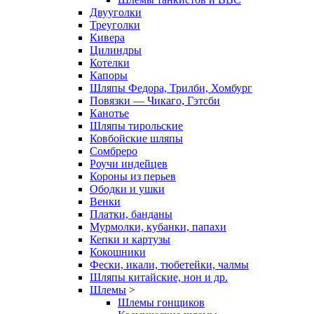
Двууголки
Треуголки
Кивера
Цилиндры
Котелки
Капоры
Шляпы Федора, Трилби, Хомбург
Повязки — Чикаго, Гэтсби
Канотье
Шляпы тирольские
Ковбойские шляпы
Сомбреро
Роучи индейцев
Короны из перьев
Ободки и ушки
Венки
Платки, банданы
Мурмолки, кубанки, папахи
Кепки и картузы
Кокошники
Фески, икали, тюбетейки, чалмы
Шляпы китайские, нон и др.
Шлемы
>
Шлемы гонщиков