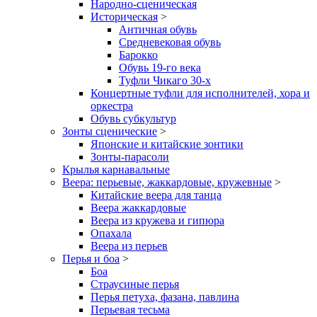
Народно-сценическая
Историческая
>
Античная обувь
Средневековая обувь
Барокко
Обувь 19-го века
Туфли Чикаго 30-х
Концертные туфли для исполнителей, хора и
оркестра
Обувь субкультур
Зонты сценические
>
Японские и китайские зонтики
Зонты-парасоли
Крылья карнавальные
Веера: перьевые, жаккардовые, кружевные
>
Китайские веера для танца
Веера жаккардовые
Веера из кружева и гипюра
Опахала
Веера из перьев
Перья и боа
>
Боа
Страусиные перья
Перья петуха, фазана, павлина
Перьевая тесьма