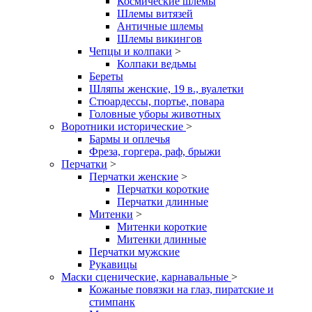
Космические шлемы
Шлемы витязей
Античные шлемы
Шлемы викингов
Чепцы и колпаки
>
Колпаки ведьмы
Береты
Шляпы женские, 19 в., вуалетки
Стюардессы, портье, повара
Головные уборы животных
Воротники исторические
>
Бармы и оплечья
Фреза, горгера, раф, брыжи
Перчатки
>
Перчатки женские
>
Перчатки короткие
Перчатки длинные
Митенки
>
Митенки короткие
Митенки длинные
Перчатки мужские
Рукавицы
Маски сценические, карнавальные
>
Кожаные повязки на глаз, пиратские и
стимпанк