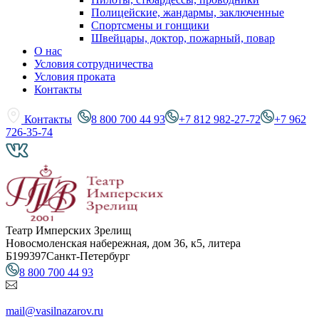
Полицейские, жандармы, заключенные
Спортсмены и гонщики
Швейцары, доктор, пожарный, повар
О нас
Условия сотрудничества
Условия проката
Контакты
Контакты
8 800 700 44 93
+7 812 982-27-72
+7 962
726-35-74
Театр Имперских Зрелищ
Новосмоленская набережная, дом 36, к5, литера
Б
199397
Санкт-Петербург
8 800 700 44 93
mail@vasilnazarov.ru