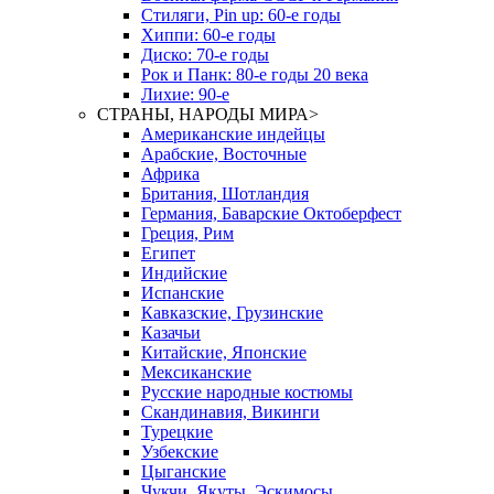
Стиляги, Pin up: 60-е годы
Хиппи: 60-е годы
Диско: 70-е годы
Рок и Панк: 80-е годы 20 века
Лихие: 90-е
СТРАНЫ, НАРОДЫ МИРА
>
Американские индейцы
Арабские, Восточные
Африка
Британия, Шотландия
Германия, Баварские Октоберфест
Греция, Рим
Египет
Индийские
Испанские
Кавказские, Грузинские
Казачьи
Китайские, Японские
Мексиканские
Русские народные костюмы
Скандинавия, Викинги
Турецкие
Узбекские
Цыганские
Чукчи, Якуты, Эскимосы