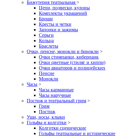
Бижутерия театральная
>
Цепи, подвески, кулоны
Комплекты украшений
Броши
Кресты и четки
Запонки и зажимы
Серьги
Кольца
Браслеты
Очки, пенсне, монокли и бинокли
>
Очки стимпанки, киберпанк
Очки цветные (стиляг и хиппи)
Очки авиаторов и полицейских
Пенсне
Монокли
Часы
>
Часы карманные
Часы наручные
Постиж и театральный грим
>
Грим
Постиж
Уши, носы, клыки
Гольфы и колготки
>
Колготки сценические
Гольфы театральные и исторические