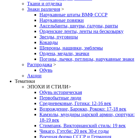
Ткани и отделка
Знаки различия
>
Нарукавные штаты ВМФ СССР
Нарукавные повязки
Аксельбанты, шнуры, галуны, ранты
Орденские ленты, ленты на бескозырку
Звезды, пуговицы
Кокарды
Шевроны, нашивки, эмблемы
Ордена, медали, значки
Погоны, лычки, петлицы, нарукавные знаки
Распродажа
>
Обувь
Акции
Тематики
ЭПОХИ И СТИЛИ
>
Обувь историческая
Первобытные люди
Средневековые, Готика: 12-16 век
Возрождение, Барокко, Рококо: 17-18 век
Камзолы, мундиры царской армии, сюртуки:
18-19 век
Стимпанк, Викторианский стиль: 19 век
Чикаго, Гэтсби: 20 век 30-е годы
Военная форма СССР и Германия