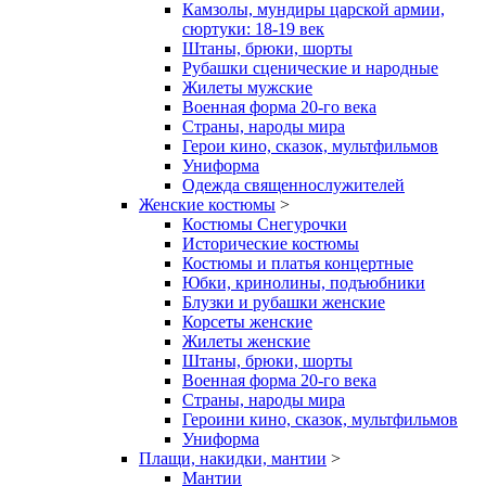
Камзолы, мундиры царской армии,
сюртуки: 18-19 век
Штаны, брюки, шорты
Рубашки сценические и народные
Жилеты мужские
Военная форма 20-го века
Страны, народы мира
Герои кино, сказок, мультфильмов
Униформа
Одежда священнослужителей
Женские костюмы
>
Костюмы Снегурочки
Исторические костюмы
Костюмы и платья концертные
Юбки, кринолины, подъюбники
Блузки и рубашки женские
Корсеты женские
Жилеты женские
Штаны, брюки, шорты
Военная форма 20-го века
Страны, народы мира
Героини кино, сказок, мультфильмов
Униформа
Плащи, накидки, мантии
>
Мантии