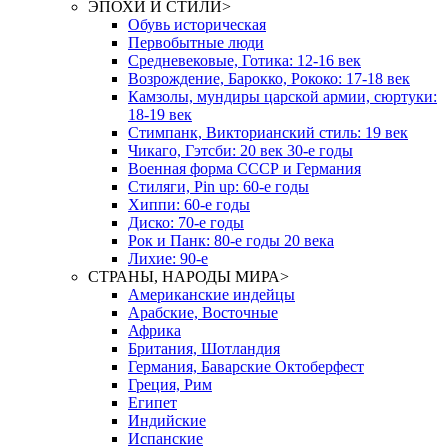
ЭПОХИ И СТИЛИ
>
Обувь историческая
Первобытные люди
Средневековые, Готика: 12-16 век
Возрождение, Барокко, Рококо: 17-18 век
Камзолы, мундиры царской армии, сюртуки:
18-19 век
Стимпанк, Викторианский стиль: 19 век
Чикаго, Гэтсби: 20 век 30-е годы
Военная форма СССР и Германия
Стиляги, Pin up: 60-е годы
Хиппи: 60-е годы
Диско: 70-е годы
Рок и Панк: 80-е годы 20 века
Лихие: 90-е
СТРАНЫ, НАРОДЫ МИРА
>
Американские индейцы
Арабские, Восточные
Африка
Британия, Шотландия
Германия, Баварские Октоберфест
Греция, Рим
Египет
Индийские
Испанские