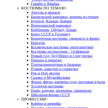
Гавайи и Ямайка
КОСТЮМЫ ПО ТЕМАМ
>
Ангелы и монахи
Бразильский карнавал, короны из перьев
Бурлеск, Канкан, Кабаре
Венецианский карнавал
Киберпанк, Odyssey, Sonata
Кино СССР и Голливуд
Концертные костюмы, смокинги и фраки
Корсеты
Космические костюмы, инопланетяне
Костюмы на праздник - 14 февраля
Новый год: Дед Мороз и Снегурочка
Пираты и пиратки
Платья концертные и бальные
Плащи, накидки и горжетки
Рок и Поп звезды
Сказки и Мультфильмы
Флора, фауна, времена года, ростовые куклы
Хэллоуин костюмы
Цирк, клоуны, арлекины, скоморохи
Школьная форма СССР
ПРОФЕССИИ
>
Ковбои и шерифы
Пилоты, стюардессы, проводники