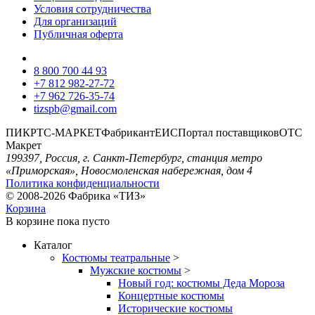
Условия сотрудничества
Для организаций
Публичная оферта
8 800 700 44 93
+7 812 982-27-72
+7 962 726-35-74
tizspb@gmail.com
ПИК
РТС-МАРКЕТ
Фабрикант
ЕИС
Портал поставщиков
ОТС
Макрет
199397, Россия, г. Санкт-Петербург, станция метро
«Приморская», Новосмоленская набережная, дом 4
Политика конфиденциальности
© 2008-2026 Фабрика «ТИЗ»
Корзина
В корзине
пока пусто
Каталог
Костюмы театральные
>
Мужские костюмы
>
Новый год: костюмы Деда Мороза
Концертные костюмы
Исторические костюмы