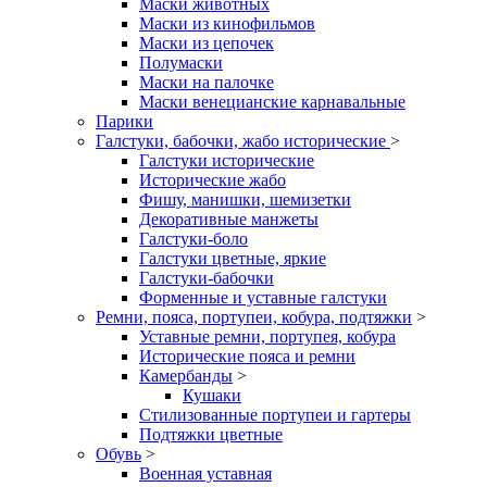
Маски животных
Маски из кинофильмов
Маски из цепочек
Полумаски
Маски на палочке
Маски венецианские карнавальные
Парики
Галстуки, бабочки, жабо исторические
>
Галстуки исторические
Исторические жабо
Фишу, манишки, шемизетки
Декоративные манжеты
Галстуки-боло
Галстуки цветные, яркие
Галстуки-бабочки
Форменные и уставные галстуки
Ремни, пояса, портупеи, кобура, подтяжки
>
Уставные ремни, портупея, кобура
Исторические пояса и ремни
Камербанды
>
Кушаки
Стилизованные портупеи и гартеры
Подтяжки цветные
Обувь
>
Военная уставная