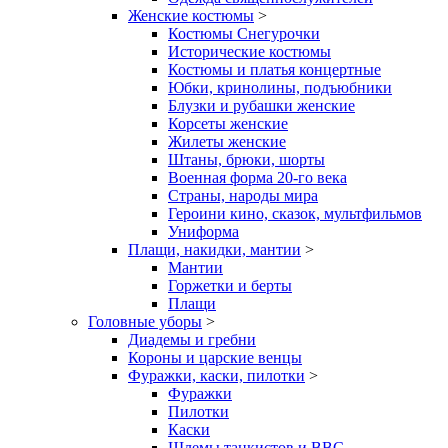
Женские костюмы
>
Костюмы Снегурочки
Исторические костюмы
Костюмы и платья концертные
Юбки, кринолины, подъюбники
Блузки и рубашки женские
Корсеты женские
Жилеты женские
Штаны, брюки, шорты
Военная форма 20-го века
Страны, народы мира
Героини кино, сказок, мультфильмов
Униформа
Плащи, накидки, мантии
>
Мантии
Горжетки и берты
Плащи
Головные уборы
>
Диадемы и гребни
Короны и царские венцы
Фуражки, каски, пилотки
>
Фуражки
Пилотки
Каски
Шлемы танкистов и ВВС