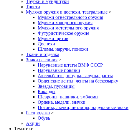
Трубки и мундштуки
Трости
Муляжи оружия и доспехи, театральные
>
Муляжи огнестрельного оружия
Муляжи холодного оружия
Муляжи метательного оружия
Футуристическое оружие
Муляжи щитов
Доспехи
Шлемы, наручи, поножи
Ткани и отделка
Знаки различия
>
Нарукавные штаты ВМФ СССР
Нарукавные повязки
Аксельбанты, шнуры, галуны, ранты
Орденские ленты, ленты на бескозырку
Звезды, пуговицы
Кокарды
Шевроны, нашивки, эмблемы
Ордена, медали, значки
Погоны, лычки, петлицы, нарукавные знаки
Распродажа
>
Обувь
Акции
Тематики