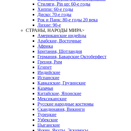
Стиляги, Pin up: 60-е годы
Хиппи: 60-е годы
Диско: 70-е годы
Рок и Панк: 80-е годы 20 века
Лихие: 90-е
СТРАНЫ, НАРОДЫ МИРА
>
Американские индейцы
Арабские, Восточные
Африка
Британия, Шотландия
Германия, Баварские Октоберфест
Греция, Рим
Египет
Индийские
Испанские
Кавказские, Грузинские
Казачьи
Китайские, Японские
Мексиканские
Русские народные костюмы
Скандинавия, Викинги
Турецкие
Узбекские
Цыганские
Чукчи, Якуты, Эскимосы