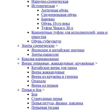
Народно-сценическая
Историческая
>
Античная обувь
Средневековая обувь
Барокко
Обувь 19-го века
Туфли Чикаго 30-х
Концертные туфли для исполнителей, хора и
оркестра
Обувь субкультур
Зонты сценические
>
Японские и китайские зонтики
Зонты-парасоли
Крылья карнавальные
Веера: перьевые, жаккардовые, кружевные
>
Китайские веера для танца
Веера жаккардовые
Веера из кружева и гипюра
Опахала
Веера из перьев
Перья и боа
>
Боа
Страусиные перья
Перья петуха, фазана, павлина
Перьевая тесьма