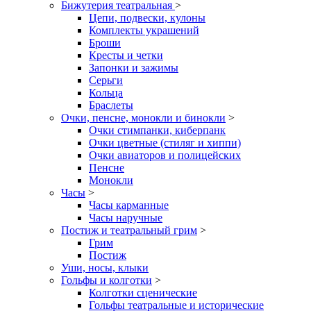
Бижутерия театральная
>
Цепи, подвески, кулоны
Комплекты украшений
Броши
Кресты и четки
Запонки и зажимы
Серьги
Кольца
Браслеты
Очки, пенсне, монокли и бинокли
>
Очки стимпанки, киберпанк
Очки цветные (стиляг и хиппи)
Очки авиаторов и полицейских
Пенсне
Монокли
Часы
>
Часы карманные
Часы наручные
Постиж и театральный грим
>
Грим
Постиж
Уши, носы, клыки
Гольфы и колготки
>
Колготки сценические
Гольфы театральные и исторические