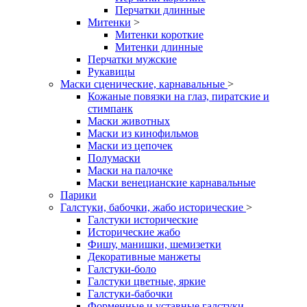
Перчатки длинные
Митенки
>
Митенки короткие
Митенки длинные
Перчатки мужские
Рукавицы
Маски сценические, карнавальные
>
Кожаные повязки на глаз, пиратские и
стимпанк
Маски животных
Маски из кинофильмов
Маски из цепочек
Полумаски
Маски на палочке
Маски венецианские карнавальные
Парики
Галстуки, бабочки, жабо исторические
>
Галстуки исторические
Исторические жабо
Фишу, манишки, шемизетки
Декоративные манжеты
Галстуки-боло
Галстуки цветные, яркие
Галстуки-бабочки
Форменные и уставные галстуки