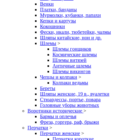
Венки
Платки, банданы
Мурмолки, кубанки, папахи
Кепки и картузы
Кокошники
Фески, икали, тюбетейки, чалмы
Шляпы китайские, нон и др.
Шлемы
>
Шлемы гонщиков
Космические шлемы
Шлемы витязей
Античные шлемы
Шлемы викингов
Чепцы и колпаки
>
Колпаки ведьмы
Береты
Шляпы женские, 19 в., вуалетки
Стюардессы, портье, повара
Головные уборы животных
Воротники исторические
>
Бармы и оплечья
Фреза, горгера, раф, брыжи
Перчатки
>
Перчатки женские
>
Перчатки короткие