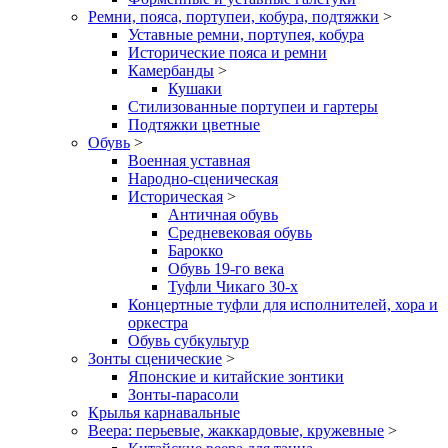
Ремни, пояса, портупеи, кобура, подтяжки
>
Уставные ремни, портупея, кобура
Исторические пояса и ремни
Камербанды
>
Кушаки
Стилизованные портупеи и гартеры
Подтяжки цветные
Обувь
>
Военная уставная
Народно-сценическая
Историческая
>
Античная обувь
Средневековая обувь
Барокко
Обувь 19-го века
Туфли Чикаго 30-х
Концертные туфли для исполнителей, хора и
оркестра
Обувь субкультур
Зонты сценические
>
Японские и китайские зонтики
Зонты-парасоли
Крылья карнавальные
Веера: перьевые, жаккардовые, кружевные
>