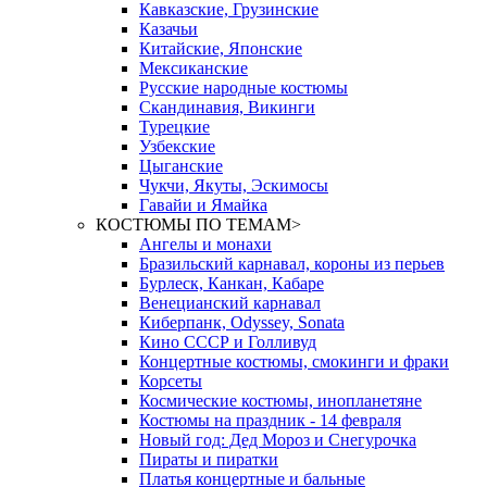
Кавказские, Грузинские
Казачьи
Китайские, Японские
Мексиканские
Русские народные костюмы
Скандинавия, Викинги
Турецкие
Узбекские
Цыганские
Чукчи, Якуты, Эскимосы
Гавайи и Ямайка
КОСТЮМЫ ПО ТЕМАМ
>
Ангелы и монахи
Бразильский карнавал, короны из перьев
Бурлеск, Канкан, Кабаре
Венецианский карнавал
Киберпанк, Odyssey, Sonata
Кино СССР и Голливуд
Концертные костюмы, смокинги и фраки
Корсеты
Космические костюмы, инопланетяне
Костюмы на праздник - 14 февраля
Новый год: Дед Мороз и Снегурочка
Пираты и пиратки
Платья концертные и бальные