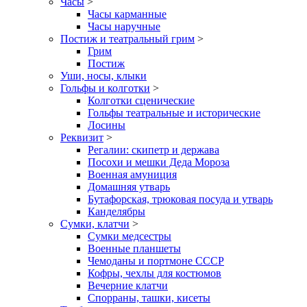
Часы
>
Часы карманные
Часы наручные
Постиж и театральный грим
>
Грим
Постиж
Уши, носы, клыки
Гольфы и колготки
>
Колготки сценические
Гольфы театральные и исторические
Лосины
Реквизит
>
Регалии: скипетр и держава
Посохи и мешки Деда Мороза
Военная амуниция
Домашняя утварь
Бутафорская, трюковая посуда и утварь
Канделябры
Сумки, клатчи
>
Сумки медсестры
Военные планшеты
Чемоданы и портмоне СССР
Кофры, чехлы для костюмов
Вечерние клатчи
Спорраны, ташки, кисеты