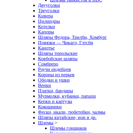
Двууголки
Треуголки
Кивера
Цилиндры
Котелки
Капоры
Шляпы Федора, Трилби, Хомбург
Повязки — Чикаго, Гэтсби
Канотье
Шляпы тирольские
Ковбойские шляпы
Сомбреро
Роучи индейцев
Короны из перьев
Ободки и ушки
Венки
Платки, банданы
Мурмолки, кубанки, папахи
Кепки и картузы
Кокошники
Фески, икали, тюбетейки, чалмы
Шляпы китайские, нон и др.
Шлемы
>
Шлемы гонщиков