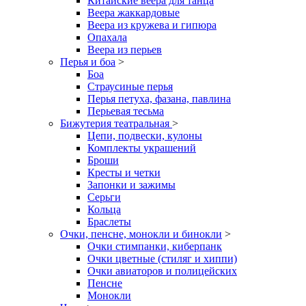
Китайские веера для танца
Веера жаккардовые
Веера из кружева и гипюра
Опахала
Веера из перьев
Перья и боа
>
Боа
Страусиные перья
Перья петуха, фазана, павлина
Перьевая тесьма
Бижутерия театральная
>
Цепи, подвески, кулоны
Комплекты украшений
Броши
Кресты и четки
Запонки и зажимы
Серьги
Кольца
Браслеты
Очки, пенсне, монокли и бинокли
>
Очки стимпанки, киберпанк
Очки цветные (стиляг и хиппи)
Очки авиаторов и полицейских
Пенсне
Монокли