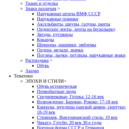
Ткани и отделка
Знаки различия
>
Нарукавные штаты ВМФ СССР
Нарукавные повязки
Аксельбанты, шнуры, галуны, ранты
Орденские ленты, ленты на бескозырку
Звезды, пуговицы
Кокарды
Шевроны, нашивки, эмблемы
Ордена, медали, значки
Погоны, лычки, петлицы, нарукавные знаки
Распродажа
>
Обувь
Акции
Тематики
ЭПОХИ И СТИЛИ
>
Обувь историческая
Первобытные люди
Средневековые, Готика: 12-16 век
Возрождение, Барокко, Рококо: 17-18 век
Камзолы, мундиры царской армии, сюртуки:
18-19 век
Стимпанк, Викторианский стиль: 19 век
Чикаго, Гэтсби: 20 век 30-е годы
Военная форма СССР и Германия