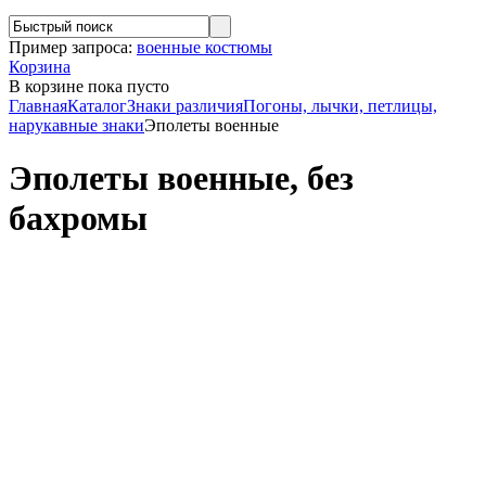
Пример запроса:
военные костюмы
Корзина
В корзине
пока пусто
Главная
Каталог
Знаки различия
Погоны, лычки, петлицы,
нарукавные знаки
Эполеты военные
Эполеты военные, без
бахромы