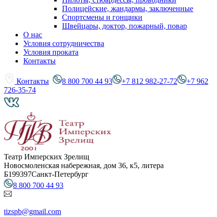
Полицейские, жандармы, заключенные
Спортсмены и гонщики
Швейцары, доктор, пожарный, повар
О нас
Условия сотрудничества
Условия проката
Контакты
Контакты
8 800 700 44 93
+7 812 982-27-72
+7 962
726-35-74
Театр Имперских Зрелищ
Новосмоленская набережная, дом 36, к5, литера
Б
199397
Санкт-Петербург
8 800 700 44 93
tizspb@gmail.com