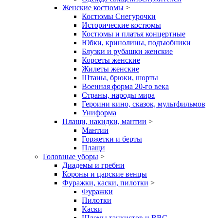
Женские костюмы
>
Костюмы Снегурочки
Исторические костюмы
Костюмы и платья концертные
Юбки, кринолины, подъюбники
Блузки и рубашки женские
Корсеты женские
Жилеты женские
Штаны, брюки, шорты
Военная форма 20-го века
Страны, народы мира
Героини кино, сказок, мультфильмов
Униформа
Плащи, накидки, мантии
>
Мантии
Горжетки и берты
Плащи
Головные уборы
>
Диадемы и гребни
Короны и царские венцы
Фуражки, каски, пилотки
>
Фуражки
Пилотки
Каски
Шлемы танкистов и ВВС