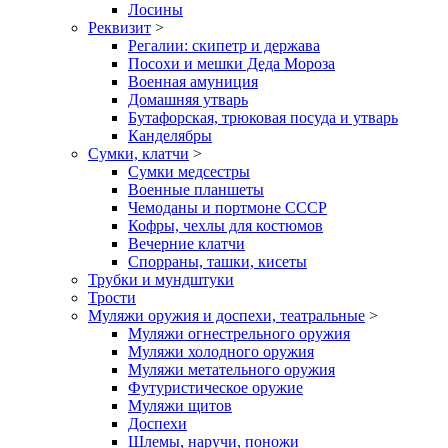
Лосины
Реквизит
>
Регалии: скипетр и держава
Посохи и мешки Деда Мороза
Военная амуниция
Домашняя утварь
Бутафорская, трюковая посуда и утварь
Канделябры
Сумки, клатчи
>
Сумки медсестры
Военные планшеты
Чемоданы и портмоне СССР
Кофры, чехлы для костюмов
Вечерние клатчи
Спорраны, ташки, кисеты
Трубки и мундштуки
Трости
Муляжи оружия и доспехи, театральные
>
Муляжи огнестрельного оружия
Муляжи холодного оружия
Муляжи метательного оружия
Футуристическое оружие
Муляжи щитов
Доспехи
Шлемы, наручи, поножи