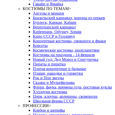
Гавайи и Ямайка
КОСТЮМЫ ПО ТЕМАМ
>
Ангелы и монахи
Бразильский карнавал, короны из перьев
Бурлеск, Канкан, Кабаре
Венецианский карнавал
Киберпанк, Odyssey, Sonata
Кино СССР и Голливуд
Концертные костюмы, смокинги и фраки
Корсеты
Космические костюмы, инопланетяне
Костюмы на праздник - 14 февраля
Новый год: Дед Мороз и Снегурочка
Пираты и пиратки
Платья концертные и бальные
Плащи, накидки и горжетки
Рок и Поп звезды
Сказки и Мультфильмы
Флора, фауна, времена года, ростовые куклы
Хэллоуин костюмы
Цирк, клоуны, арлекины, скоморохи
Школьная форма СССР
ПРОФЕССИИ
>
Ковбои и шерифы
Пилоты, стюардессы, проводники