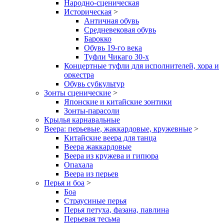
Народно-сценическая
Историческая
>
Античная обувь
Средневековая обувь
Барокко
Обувь 19-го века
Туфли Чикаго 30-х
Концертные туфли для исполнителей, хора и
оркестра
Обувь субкультур
Зонты сценические
>
Японские и китайские зонтики
Зонты-парасоли
Крылья карнавальные
Веера: перьевые, жаккардовые, кружевные
>
Китайские веера для танца
Веера жаккардовые
Веера из кружева и гипюра
Опахала
Веера из перьев
Перья и боа
>
Боа
Страусиные перья
Перья петуха, фазана, павлина
Перьевая тесьма