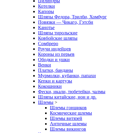
Цилиндры
Котелки
Капоры
Шляпы Федора, Трилби, Хомбург
Повязки — Чикаго, Гэтсби
Канотье
Шляпы тирольские
Ковбойские шляпы
Сомбреро
Роучи индейцев
Короны из перьев
Ободки и ушки
Венки
Платки, банданы
Мурмолки, кубанки, папахи
Кепки и картузы
Кокошники
Фески, икали, тюбетейки, чалмы
Шляпы китайские, нон и др.
Шлемы
>
Шлемы гонщиков
Космические шлемы
Шлемы витязей
Античные шлемы
Шлемы викингов