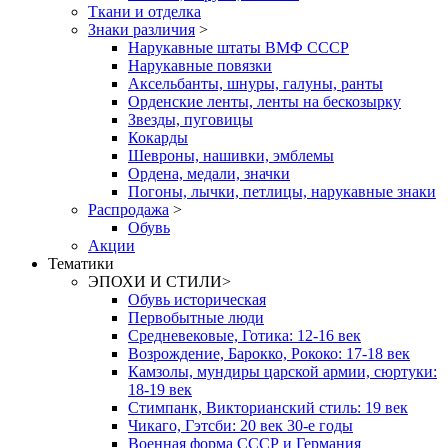
Ткани и отделка
Знаки различия
>
Нарукавные штаты ВМФ СССР
Нарукавные повязки
Аксельбанты, шнуры, галуны, ранты
Орденские ленты, ленты на бескозырку
Звезды, пуговицы
Кокарды
Шевроны, нашивки, эмблемы
Ордена, медали, значки
Погоны, лычки, петлицы, нарукавные знаки
Распродажа
>
Обувь
Акции
Тематики
ЭПОХИ И СТИЛИ
>
Обувь историческая
Первобытные люди
Средневековые, Готика: 12-16 век
Возрождение, Барокко, Рококо: 17-18 век
Камзолы, мундиры царской армии, сюртуки:
18-19 век
Стимпанк, Викторианский стиль: 19 век
Чикаго, Гэтсби: 20 век 30-е годы
Военная форма СССР и Германия