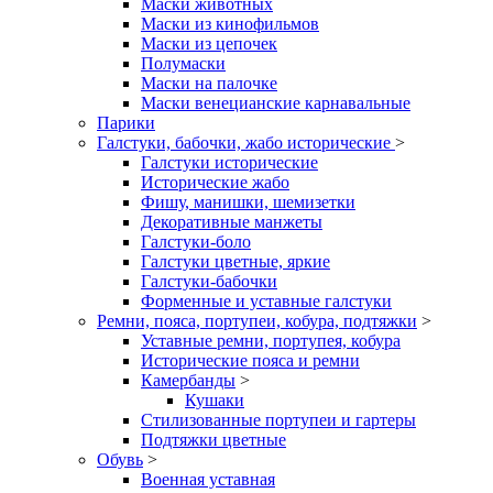
Маски животных
Маски из кинофильмов
Маски из цепочек
Полумаски
Маски на палочке
Маски венецианские карнавальные
Парики
Галстуки, бабочки, жабо исторические
>
Галстуки исторические
Исторические жабо
Фишу, манишки, шемизетки
Декоративные манжеты
Галстуки-боло
Галстуки цветные, яркие
Галстуки-бабочки
Форменные и уставные галстуки
Ремни, пояса, портупеи, кобура, подтяжки
>
Уставные ремни, портупея, кобура
Исторические пояса и ремни
Камербанды
>
Кушаки
Стилизованные портупеи и гартеры
Подтяжки цветные
Обувь
>
Военная уставная