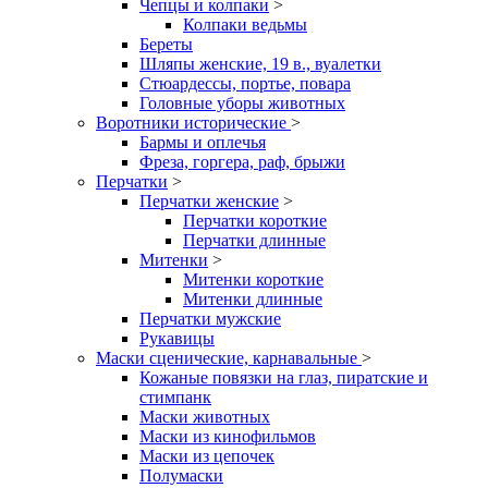
Чепцы и колпаки
>
Колпаки ведьмы
Береты
Шляпы женские, 19 в., вуалетки
Стюардессы, портье, повара
Головные уборы животных
Воротники исторические
>
Бармы и оплечья
Фреза, горгера, раф, брыжи
Перчатки
>
Перчатки женские
>
Перчатки короткие
Перчатки длинные
Митенки
>
Митенки короткие
Митенки длинные
Перчатки мужские
Рукавицы
Маски сценические, карнавальные
>
Кожаные повязки на глаз, пиратские и
стимпанк
Маски животных
Маски из кинофильмов
Маски из цепочек
Полумаски