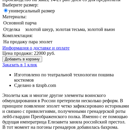
Выберите размер:
универсальный размер
Материалы:
Основной
парча
Отделка
золотой шнур, золотая тесьма, золотой вьюн
Комплектация:
На продажу
пара эполет
Информация о доставке и оплате
Цена продажи:
22000
руб.
Добавить в корзину
Заказать в 1 клик
Изготовлено по театральной технологии пошива
костюмов
Сделано в tizspb.com
Эполеты как и многие другие элементы воинского
обмундирования в России претерпели несколько реформ. В
принципе появление эполет четко зафиксировано историками
и связано с привилегиями, полученными гренадерской роты
лейб-гвардии Преображенского полка. Именно с ее помощью
будущая императрица Елизавета заняла российский престол.
В тот момент на погоны гренадеров добавилась бахрома.