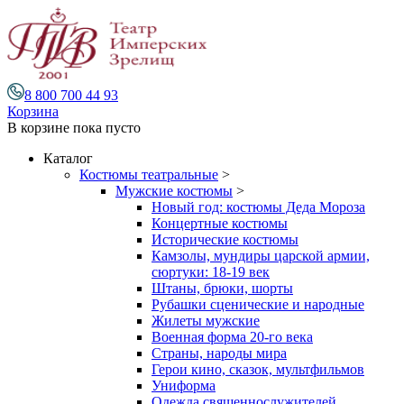
8 800 700 44 93
Корзина
В корзине
пока пусто
Каталог
Костюмы театральные
>
Мужские костюмы
>
Новый год: костюмы Деда Мороза
Концертные костюмы
Исторические костюмы
Камзолы, мундиры царской армии,
сюртуки: 18-19 век
Штаны, брюки, шорты
Рубашки сценические и народные
Жилеты мужские
Военная форма 20-го века
Страны, народы мира
Герои кино, сказок, мультфильмов
Униформа
Одежда священнослужителей