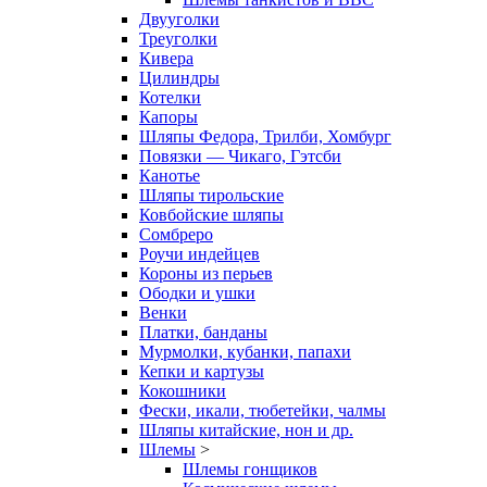
Двууголки
Треуголки
Кивера
Цилиндры
Котелки
Капоры
Шляпы Федора, Трилби, Хомбург
Повязки — Чикаго, Гэтсби
Канотье
Шляпы тирольские
Ковбойские шляпы
Сомбреро
Роучи индейцев
Короны из перьев
Ободки и ушки
Венки
Платки, банданы
Мурмолки, кубанки, папахи
Кепки и картузы
Кокошники
Фески, икали, тюбетейки, чалмы
Шляпы китайские, нон и др.
Шлемы
>
Шлемы гонщиков