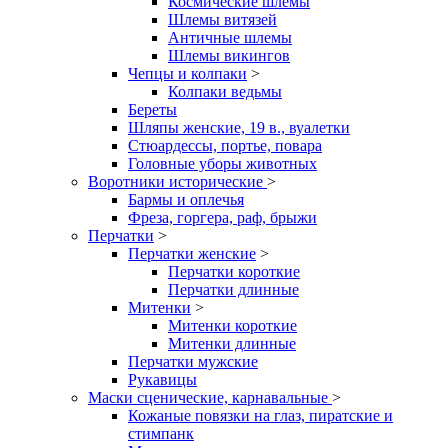
Космические шлемы
Шлемы витязей
Античные шлемы
Шлемы викингов
Чепцы и колпаки
>
Колпаки ведьмы
Береты
Шляпы женские, 19 в., вуалетки
Стюардессы, портье, повара
Головные уборы животных
Воротники исторические
>
Бармы и оплечья
Фреза, горгера, раф, брыжи
Перчатки
>
Перчатки женские
>
Перчатки короткие
Перчатки длинные
Митенки
>
Митенки короткие
Митенки длинные
Перчатки мужские
Рукавицы
Маски сценические, карнавальные
>
Кожаные повязки на глаз, пиратские и
стимпанк