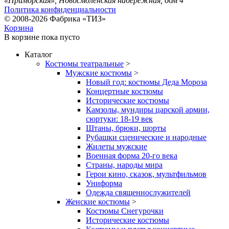
«Приморская», Новосмоленская набережная, дом 4
Политика конфиденциальности
© 2008-2026 Фабрика «ТИЗ»
Корзина
В корзине
пока пусто
Каталог
Костюмы театральные
>
Мужские костюмы
>
Новый год: костюмы Деда Мороза
Концертные костюмы
Исторические костюмы
Камзолы, мундиры царской армии,
сюртуки: 18-19 век
Штаны, брюки, шорты
Рубашки сценические и народные
Жилеты мужские
Военная форма 20-го века
Страны, народы мира
Герои кино, сказок, мультфильмов
Униформа
Одежда священнослужителей
Женские костюмы
>
Костюмы Снегурочки
Исторические костюмы