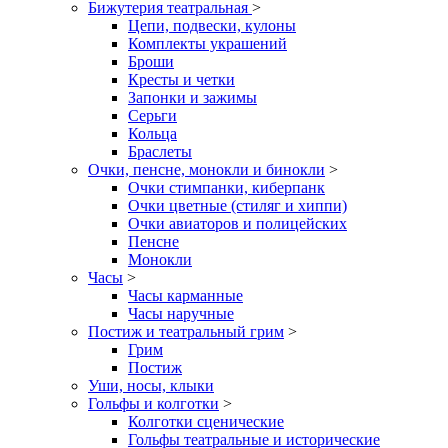
Бижутерия театральная
>
Цепи, подвески, кулоны
Комплекты украшений
Броши
Кресты и четки
Запонки и зажимы
Серьги
Кольца
Браслеты
Очки, пенсне, монокли и бинокли
>
Очки стимпанки, киберпанк
Очки цветные (стиляг и хиппи)
Очки авиаторов и полицейских
Пенсне
Монокли
Часы
>
Часы карманные
Часы наручные
Постиж и театральный грим
>
Грим
Постиж
Уши, носы, клыки
Гольфы и колготки
>
Колготки сценические
Гольфы театральные и исторические