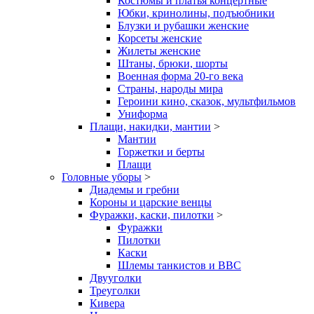
Костюмы и платья концертные
Юбки, кринолины, подъюбники
Блузки и рубашки женские
Корсеты женские
Жилеты женские
Штаны, брюки, шорты
Военная форма 20-го века
Страны, народы мира
Героини кино, сказок, мультфильмов
Униформа
Плащи, накидки, мантии
>
Мантии
Горжетки и берты
Плащи
Головные уборы
>
Диадемы и гребни
Короны и царские венцы
Фуражки, каски, пилотки
>
Фуражки
Пилотки
Каски
Шлемы танкистов и ВВС
Двууголки
Треуголки
Кивера