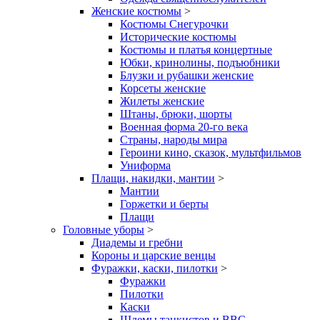
Женские костюмы
>
Костюмы Снегурочки
Исторические костюмы
Костюмы и платья концертные
Юбки, кринолины, подъюбники
Блузки и рубашки женские
Корсеты женские
Жилеты женские
Штаны, брюки, шорты
Военная форма 20-го века
Страны, народы мира
Героини кино, сказок, мультфильмов
Униформа
Плащи, накидки, мантии
>
Мантии
Горжетки и берты
Плащи
Головные уборы
>
Диадемы и гребни
Короны и царские венцы
Фуражки, каски, пилотки
>
Фуражки
Пилотки
Каски
Шлемы танкистов и ВВС