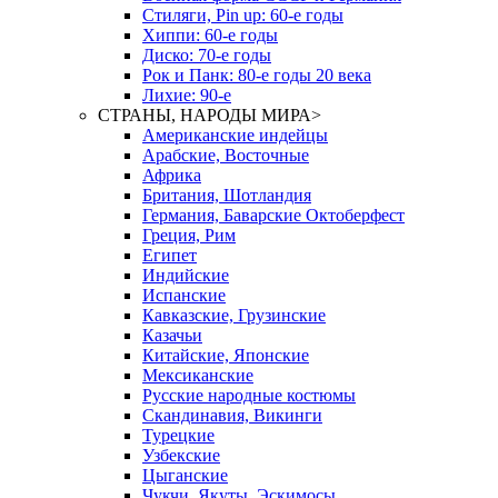
Стиляги, Pin up: 60-е годы
Хиппи: 60-е годы
Диско: 70-е годы
Рок и Панк: 80-е годы 20 века
Лихие: 90-е
СТРАНЫ, НАРОДЫ МИРА
>
Американские индейцы
Арабские, Восточные
Африка
Британия, Шотландия
Германия, Баварские Октоберфест
Греция, Рим
Египет
Индийские
Испанские
Кавказские, Грузинские
Казачьи
Китайские, Японские
Мексиканские
Русские народные костюмы
Скандинавия, Викинги
Турецкие
Узбекские
Цыганские
Чукчи, Якуты, Эскимосы