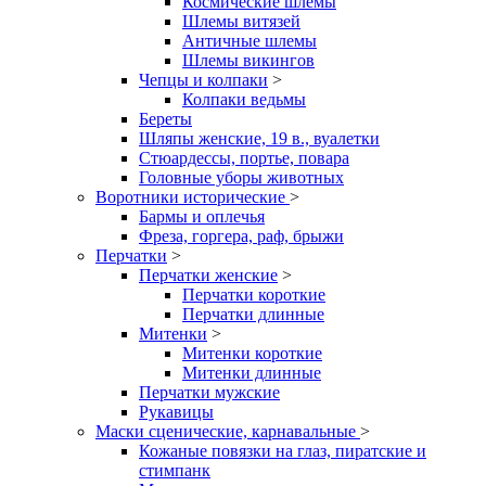
Космические шлемы
Шлемы витязей
Античные шлемы
Шлемы викингов
Чепцы и колпаки
>
Колпаки ведьмы
Береты
Шляпы женские, 19 в., вуалетки
Стюардессы, портье, повара
Головные уборы животных
Воротники исторические
>
Бармы и оплечья
Фреза, горгера, раф, брыжи
Перчатки
>
Перчатки женские
>
Перчатки короткие
Перчатки длинные
Митенки
>
Митенки короткие
Митенки длинные
Перчатки мужские
Рукавицы
Маски сценические, карнавальные
>
Кожаные повязки на глаз, пиратские и
стимпанк