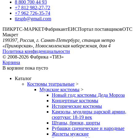
8 800 700 44 93
+7 812 982-27-72
+7 962 726-35-74
tizspb@gmail.com
ПИК
РТС-МАРКЕТ
Фабрикант
ЕИС
Портал поставщиков
ОТС
Макрет
199397, Россия, г. Санкт-Петербург, станция метро
«Приморская», Новосмоленская набережная, дом 4
Политика конфиденциальности
© 2008-2026 Фабрика «ТИЗ»
Корзина
В корзине
пока пусто
Каталог
Костюмы театральные
>
Мужские костюмы
>
Новый год: костюмы Деда Мороза
Концертные костюмы
Исторические костюмы
Камзолы, мундиры царской армии,
сюртуки: 18-19 век
Штаны, брюки, шорты
Рубашки сценические и народные
Жилеты мужские