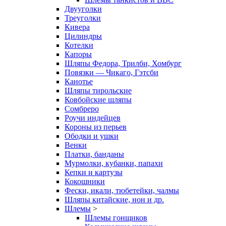
Двууголки
Треуголки
Кивера
Цилиндры
Котелки
Капоры
Шляпы Федора, Трилби, Хомбург
Повязки — Чикаго, Гэтсби
Канотье
Шляпы тирольские
Ковбойские шляпы
Сомбреро
Роучи индейцев
Короны из перьев
Ободки и ушки
Венки
Платки, банданы
Мурмолки, кубанки, папахи
Кепки и картузы
Кокошники
Фески, икали, тюбетейки, чалмы
Шляпы китайские, нон и др.
Шлемы
>
Шлемы гонщиков