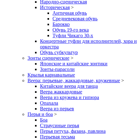
Народно-сценическая
Историческая
>
Античная обувь
Средневековая обувь
Барокко
Обувь 19-го века
Туфли Чикаго 30-х
Концертные туфли для исполнителей, хора и
оркестра
Обувь субкультур
Зонты сценические
>
Японские и китайские зонтики
Зонты-парасоли
Крылья карнавальные
Веера: перьевые, жаккардовые, кружевные
>
Китайские веера для танца
Веера жаккардовые
Веера из кружева и гипюра
Опахала
Веера из перьев
Перья и боа
>
Боа
Страусиные перья
Перья петуха, фазана, павлина
Перьевая тесьма