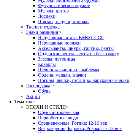
Муляжи метательного оружия
Футуристическое оружие
Муляжи щитов
Доспехи
Шлемы, наручи, поножи
Ткани и отделка
Знаки различия
>
Нарукавные штаты ВМФ СССР
Нарукавные повязки
Аксельбанты, шнуры, галуны, ранты
Орденские ленты, ленты на бескозырку
Звезды, пуговицы
Кокарды
Шевроны, нашивки, эмблемы
Ордена, медали, значки
Погоны, лычки, петлицы, нарукавные знаки
Распродажа
>
Обувь
Акции
Тематики
ЭПОХИ И СТИЛИ
>
Обувь историческая
Первобытные люди
Средневековые, Готика: 12-16 век
Возрождение, Барокко, Рококо: 17-18 век