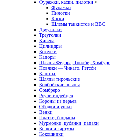
Фуражки, каски, пилотки
>
Фуражки
Пилотки
Каски
Шлемы танкистов и ВВС
Двууголки
Треуголки
Кивера
Цилиндры
Котелки
Капоры
Шляпы Федора, Трилби, Хомбург
Повязки — Чикаго, Гэтсби
Канотье
Шляпы тирольские
Ковбойские шляпы
Сомбреро
Роучи индейцев
Короны из перьев
Ободки и ушки
Венки
Платки, банданы
Мурмолки, кубанки, папахи
Кепки и картузы
Кокошники