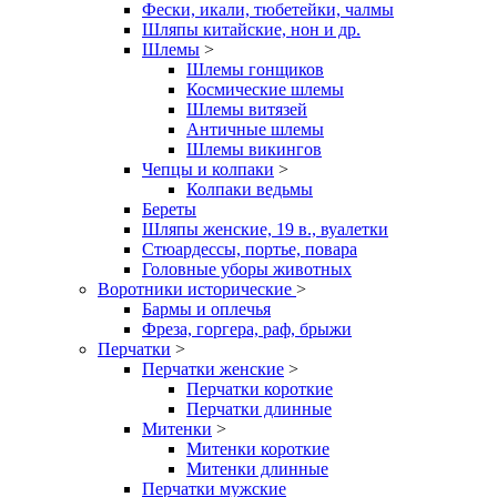
Фески, икали, тюбетейки, чалмы
Шляпы китайские, нон и др.
Шлемы
>
Шлемы гонщиков
Космические шлемы
Шлемы витязей
Античные шлемы
Шлемы викингов
Чепцы и колпаки
>
Колпаки ведьмы
Береты
Шляпы женские, 19 в., вуалетки
Стюардессы, портье, повара
Головные уборы животных
Воротники исторические
>
Бармы и оплечья
Фреза, горгера, раф, брыжи
Перчатки
>
Перчатки женские
>
Перчатки короткие
Перчатки длинные
Митенки
>
Митенки короткие
Митенки длинные
Перчатки мужские