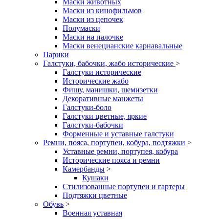
Маски животных
Маски из кинофильмов
Маски из цепочек
Полумаски
Маски на палочке
Маски венецианские карнавальные
Парики
Галстуки, бабочки, жабо исторические
>
Галстуки исторические
Исторические жабо
Фишу, манишки, шемизетки
Декоративные манжеты
Галстуки-боло
Галстуки цветные, яркие
Галстуки-бабочки
Форменные и уставные галстуки
Ремни, пояса, портупеи, кобура, подтяжки
>
Уставные ремни, портупея, кобура
Исторические пояса и ремни
Камербанды
>
Кушаки
Стилизованные портупеи и гартеры
Подтяжки цветные
Обувь
>
Военная уставная