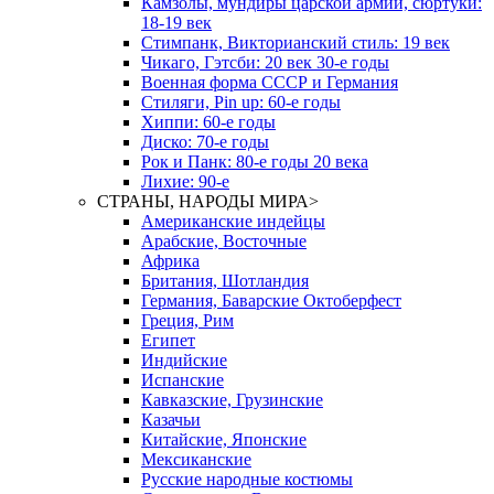
Камзолы, мундиры царской армии, сюртуки:
18-19 век
Стимпанк, Викторианский стиль: 19 век
Чикаго, Гэтсби: 20 век 30-е годы
Военная форма СССР и Германия
Стиляги, Pin up: 60-е годы
Хиппи: 60-е годы
Диско: 70-е годы
Рок и Панк: 80-е годы 20 века
Лихие: 90-е
СТРАНЫ, НАРОДЫ МИРА
>
Американские индейцы
Арабские, Восточные
Африка
Британия, Шотландия
Германия, Баварские Октоберфест
Греция, Рим
Египет
Индийские
Испанские
Кавказские, Грузинские
Казачьи
Китайские, Японские
Мексиканские
Русские народные костюмы