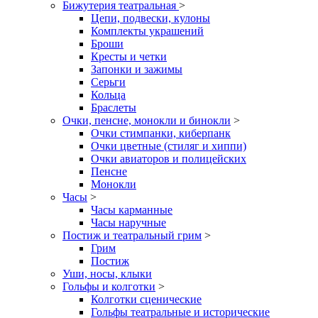
Бижутерия театральная
>
Цепи, подвески, кулоны
Комплекты украшений
Броши
Кресты и четки
Запонки и зажимы
Серьги
Кольца
Браслеты
Очки, пенсне, монокли и бинокли
>
Очки стимпанки, киберпанк
Очки цветные (стиляг и хиппи)
Очки авиаторов и полицейских
Пенсне
Монокли
Часы
>
Часы карманные
Часы наручные
Постиж и театральный грим
>
Грим
Постиж
Уши, носы, клыки
Гольфы и колготки
>
Колготки сценические
Гольфы театральные и исторические