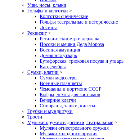
Уши, носы, клыки
Гольфы и колготки
>
Колготки сценические
Гольфы театральные и исторические
Лосины
Реквизит
>
Регалии: скипетр и держава
Посохи и мешки Деда Мороза
Военная амуниция
Домашняя утварь
Бутафорская, трюковая посуда и утварь
Канделябры
Сумки, клатчи
>
Сумки медсестры
Военные планшеты
Чемоданы и портмоне СССР
Кофры, чехлы для костюмов
Вечерние клатчи
Спорраны, ташки, кисеты
Трубки и мундштуки
Трости
Муляжи оружия и доспехи, театральные
>
Муляжи огнестрельного оружия
Муляжи холодного оружия