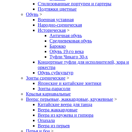
Стилизованные портупеи и гартеры
Подтяжки цветные
Обувь
>
Военная уставная
Народно-сценическая
Историческая
>
Античная обувь
Средневековая обувь
Барокко
Обувь 19-го века
Туфли Чикаго 30-х
Концертные туфли для исполнителей, хора и
оркестра
Обувь субкультур
Зонты сценические
>
Японские и китайские зонтики
Зонты-парасоли
Крылья карнавальные
Веера: перьевые, жаккардовые, кружевные
>
Китайские веера для танца
Веера жаккардовые
Веера из кружева и гипюра
Опахала
Веера из перьев
Перья и боа
>