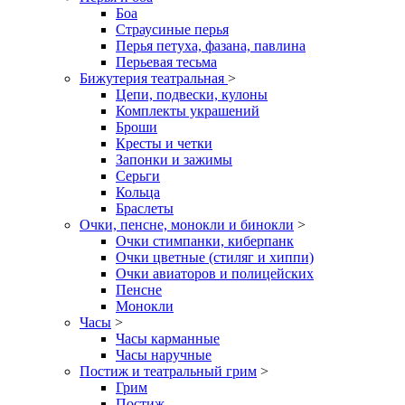
Боа
Страусиные перья
Перья петуха, фазана, павлина
Перьевая тесьма
Бижутерия театральная
>
Цепи, подвески, кулоны
Комплекты украшений
Броши
Кресты и четки
Запонки и зажимы
Серьги
Кольца
Браслеты
Очки, пенсне, монокли и бинокли
>
Очки стимпанки, киберпанк
Очки цветные (стиляг и хиппи)
Очки авиаторов и полицейских
Пенсне
Монокли
Часы
>
Часы карманные
Часы наручные
Постиж и театральный грим
>
Грим
Постиж