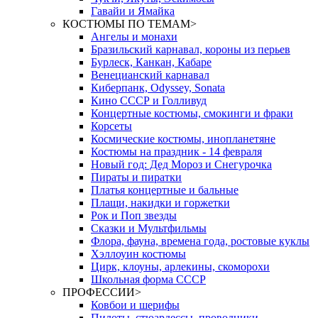
Гавайи и Ямайка
КОСТЮМЫ ПО ТЕМАМ
>
Ангелы и монахи
Бразильский карнавал, короны из перьев
Бурлеск, Канкан, Кабаре
Венецианский карнавал
Киберпанк, Odyssey, Sonata
Кино СССР и Голливуд
Концертные костюмы, смокинги и фраки
Корсеты
Космические костюмы, инопланетяне
Костюмы на праздник - 14 февраля
Новый год: Дед Мороз и Снегурочка
Пираты и пиратки
Платья концертные и бальные
Плащи, накидки и горжетки
Рок и Поп звезды
Сказки и Мультфильмы
Флора, фауна, времена года, ростовые куклы
Хэллоуин костюмы
Цирк, клоуны, арлекины, скоморохи
Школьная форма СССР
ПРОФЕССИИ
>
Ковбои и шерифы
Пилоты, стюардессы, проводники