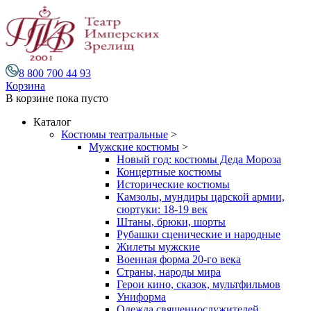
8 800 700 44 93
Корзина
В корзине
пока пусто
Каталог
Костюмы театральные
>
Мужские костюмы
>
Новый год: костюмы Деда Мороза
Концертные костюмы
Исторические костюмы
Камзолы, мундиры царской армии,
сюртуки: 18-19 век
Штаны, брюки, шорты
Рубашки сценические и народные
Жилеты мужские
Военная форма 20-го века
Страны, народы мира
Герои кино, сказок, мультфильмов
Униформа
Одежда священнослужителей