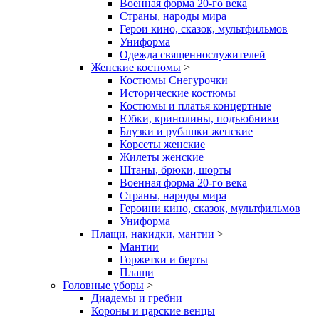
Военная форма 20-го века
Страны, народы мира
Герои кино, сказок, мультфильмов
Униформа
Одежда священнослужителей
Женские костюмы
>
Костюмы Снегурочки
Исторические костюмы
Костюмы и платья концертные
Юбки, кринолины, подъюбники
Блузки и рубашки женские
Корсеты женские
Жилеты женские
Штаны, брюки, шорты
Военная форма 20-го века
Страны, народы мира
Героини кино, сказок, мультфильмов
Униформа
Плащи, накидки, мантии
>
Мантии
Горжетки и берты
Плащи
Головные уборы
>
Диадемы и гребни
Короны и царские венцы