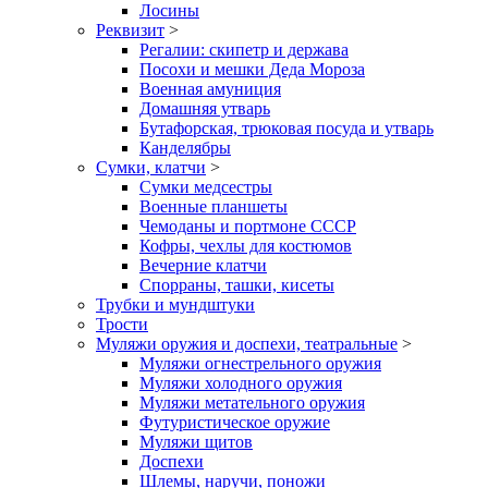
Лосины
Реквизит
>
Регалии: скипетр и держава
Посохи и мешки Деда Мороза
Военная амуниция
Домашняя утварь
Бутафорская, трюковая посуда и утварь
Канделябры
Сумки, клатчи
>
Сумки медсестры
Военные планшеты
Чемоданы и портмоне СССР
Кофры, чехлы для костюмов
Вечерние клатчи
Спорраны, ташки, кисеты
Трубки и мундштуки
Трости
Муляжи оружия и доспехи, театральные
>
Муляжи огнестрельного оружия
Муляжи холодного оружия
Муляжи метательного оружия
Футуристическое оружие
Муляжи щитов
Доспехи
Шлемы, наручи, поножи