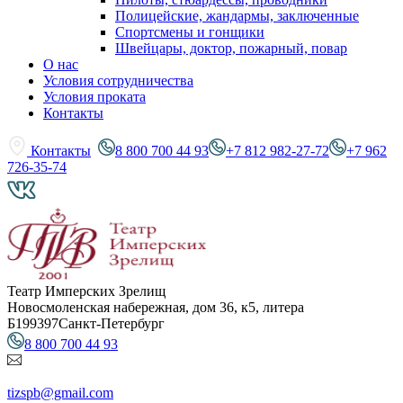
Полицейские, жандармы, заключенные
Спортсмены и гонщики
Швейцары, доктор, пожарный, повар
О нас
Условия сотрудничества
Условия проката
Контакты
Контакты
8 800 700 44 93
+7 812 982-27-72
+7 962
726-35-74
Театр Имперских Зрелищ
Новосмоленская набережная, дом 36, к5, литера
Б
199397
Санкт-Петербург
8 800 700 44 93
tizspb@gmail.com