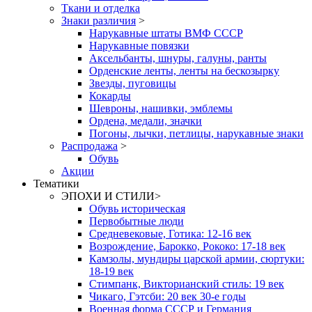
Ткани и отделка
Знаки различия
>
Нарукавные штаты ВМФ СССР
Нарукавные повязки
Аксельбанты, шнуры, галуны, ранты
Орденские ленты, ленты на бескозырку
Звезды, пуговицы
Кокарды
Шевроны, нашивки, эмблемы
Ордена, медали, значки
Погоны, лычки, петлицы, нарукавные знаки
Распродажа
>
Обувь
Акции
Тематики
ЭПОХИ И СТИЛИ
>
Обувь историческая
Первобытные люди
Средневековые, Готика: 12-16 век
Возрождение, Барокко, Рококо: 17-18 век
Камзолы, мундиры царской армии, сюртуки:
18-19 век
Стимпанк, Викторианский стиль: 19 век
Чикаго, Гэтсби: 20 век 30-е годы
Военная форма СССР и Германия