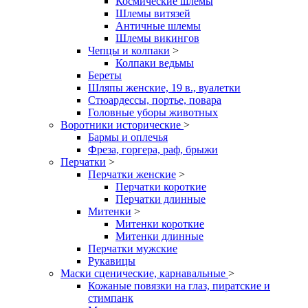
Космические шлемы
Шлемы витязей
Античные шлемы
Шлемы викингов
Чепцы и колпаки
>
Колпаки ведьмы
Береты
Шляпы женские, 19 в., вуалетки
Стюардессы, портье, повара
Головные уборы животных
Воротники исторические
>
Бармы и оплечья
Фреза, горгера, раф, брыжи
Перчатки
>
Перчатки женские
>
Перчатки короткие
Перчатки длинные
Митенки
>
Митенки короткие
Митенки длинные
Перчатки мужские
Рукавицы
Маски сценические, карнавальные
>
Кожаные повязки на глаз, пиратские и
стимпанк