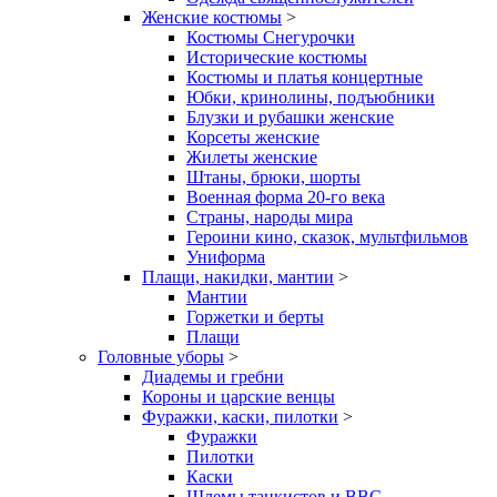
Женские костюмы
>
Костюмы Снегурочки
Исторические костюмы
Костюмы и платья концертные
Юбки, кринолины, подъюбники
Блузки и рубашки женские
Корсеты женские
Жилеты женские
Штаны, брюки, шорты
Военная форма 20-го века
Страны, народы мира
Героини кино, сказок, мультфильмов
Униформа
Плащи, накидки, мантии
>
Мантии
Горжетки и берты
Плащи
Головные уборы
>
Диадемы и гребни
Короны и царские венцы
Фуражки, каски, пилотки
>
Фуражки
Пилотки
Каски
Шлемы танкистов и ВВС