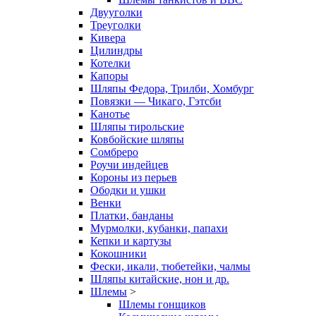
Двууголки
Треуголки
Кивера
Цилиндры
Котелки
Капоры
Шляпы Федора, Трилби, Хомбург
Повязки — Чикаго, Гэтсби
Канотье
Шляпы тирольские
Ковбойские шляпы
Сомбреро
Роучи индейцев
Короны из перьев
Ободки и ушки
Венки
Платки, банданы
Мурмолки, кубанки, папахи
Кепки и картузы
Кокошники
Фески, икали, тюбетейки, чалмы
Шляпы китайские, нон и др.
Шлемы
>
Шлемы гонщиков