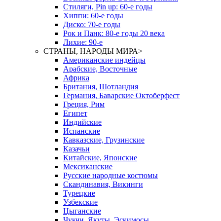
Стиляги, Pin up: 60-е годы
Хиппи: 60-е годы
Диско: 70-е годы
Рок и Панк: 80-е годы 20 века
Лихие: 90-е
СТРАНЫ, НАРОДЫ МИРА
>
Американские индейцы
Арабские, Восточные
Африка
Британия, Шотландия
Германия, Баварские Октоберфест
Греция, Рим
Египет
Индийские
Испанские
Кавказские, Грузинские
Казачьи
Китайские, Японские
Мексиканские
Русские народные костюмы
Скандинавия, Викинги
Турецкие
Узбекские
Цыганские
Чукчи, Якуты, Эскимосы