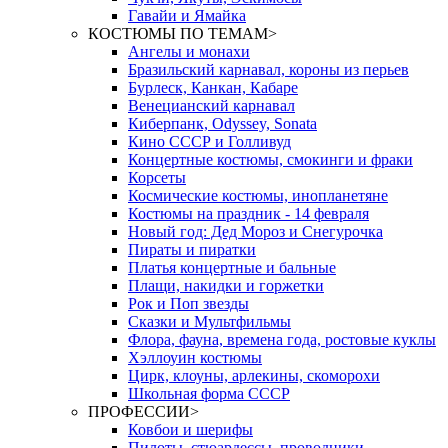
Гавайи и Ямайка
КОСТЮМЫ ПО ТЕМАМ
>
Ангелы и монахи
Бразильский карнавал, короны из перьев
Бурлеск, Канкан, Кабаре
Венецианский карнавал
Киберпанк, Odyssey, Sonata
Кино СССР и Голливуд
Концертные костюмы, смокинги и фраки
Корсеты
Космические костюмы, инопланетяне
Костюмы на праздник - 14 февраля
Новый год: Дед Мороз и Снегурочка
Пираты и пиратки
Платья концертные и бальные
Плащи, накидки и горжетки
Рок и Поп звезды
Сказки и Мультфильмы
Флора, фауна, времена года, ростовые куклы
Хэллоуин костюмы
Цирк, клоуны, арлекины, скоморохи
Школьная форма СССР
ПРОФЕССИИ
>
Ковбои и шерифы
Пилоты, стюардессы, проводники