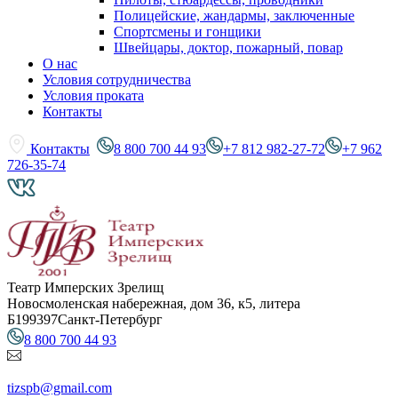
Полицейские, жандармы, заключенные
Спортсмены и гонщики
Швейцары, доктор, пожарный, повар
О нас
Условия сотрудничества
Условия проката
Контакты
Контакты
8 800 700 44 93
+7 812 982-27-72
+7 962
726-35-74
Театр Имперских Зрелищ
Новосмоленская набережная, дом 36, к5, литера
Б
199397
Санкт-Петербург
8 800 700 44 93
tizspb@gmail.com