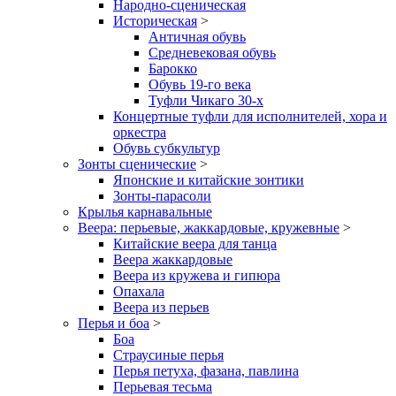
Народно-сценическая
Историческая
>
Античная обувь
Средневековая обувь
Барокко
Обувь 19-го века
Туфли Чикаго 30-х
Концертные туфли для исполнителей, хора и
оркестра
Обувь субкультур
Зонты сценические
>
Японские и китайские зонтики
Зонты-парасоли
Крылья карнавальные
Веера: перьевые, жаккардовые, кружевные
>
Китайские веера для танца
Веера жаккардовые
Веера из кружева и гипюра
Опахала
Веера из перьев
Перья и боа
>
Боа
Страусиные перья
Перья петуха, фазана, павлина
Перьевая тесьма