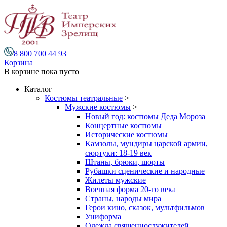
8 800 700 44 93
Корзина
В корзине
пока пусто
Каталог
Костюмы театральные
>
Мужские костюмы
>
Новый год: костюмы Деда Мороза
Концертные костюмы
Исторические костюмы
Камзолы, мундиры царской армии,
сюртуки: 18-19 век
Штаны, брюки, шорты
Рубашки сценические и народные
Жилеты мужские
Военная форма 20-го века
Страны, народы мира
Герои кино, сказок, мультфильмов
Униформа
Одежда священнослужителей