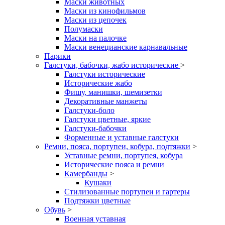
Маски животных
Маски из кинофильмов
Маски из цепочек
Полумаски
Маски на палочке
Маски венецианские карнавальные
Парики
Галстуки, бабочки, жабо исторические
>
Галстуки исторические
Исторические жабо
Фишу, манишки, шемизетки
Декоративные манжеты
Галстуки-боло
Галстуки цветные, яркие
Галстуки-бабочки
Форменные и уставные галстуки
Ремни, пояса, портупеи, кобура, подтяжки
>
Уставные ремни, портупея, кобура
Исторические пояса и ремни
Камербанды
>
Кушаки
Стилизованные портупеи и гартеры
Подтяжки цветные
Обувь
>
Военная уставная