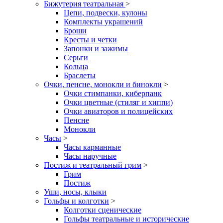
Бижутерия театральная
>
Цепи, подвески, кулоны
Комплекты украшений
Броши
Кресты и четки
Запонки и зажимы
Серьги
Кольца
Браслеты
Очки, пенсне, монокли и бинокли
>
Очки стимпанки, киберпанк
Очки цветные (стиляг и хиппи)
Очки авиаторов и полицейских
Пенсне
Монокли
Часы
>
Часы карманные
Часы наручные
Постиж и театральный грим
>
Грим
Постиж
Уши, носы, клыки
Гольфы и колготки
>
Колготки сценические
Гольфы театральные и исторические