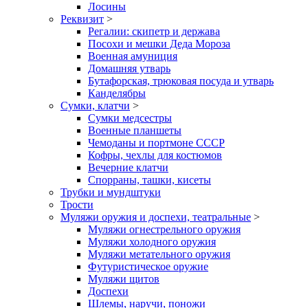
Лосины
Реквизит
>
Регалии: скипетр и держава
Посохи и мешки Деда Мороза
Военная амуниция
Домашняя утварь
Бутафорская, трюковая посуда и утварь
Канделябры
Сумки, клатчи
>
Сумки медсестры
Военные планшеты
Чемоданы и портмоне СССР
Кофры, чехлы для костюмов
Вечерние клатчи
Спорраны, ташки, кисеты
Трубки и мундштуки
Трости
Муляжи оружия и доспехи, театральные
>
Муляжи огнестрельного оружия
Муляжи холодного оружия
Муляжи метательного оружия
Футуристическое оружие
Муляжи щитов
Доспехи
Шлемы, наручи, поножи