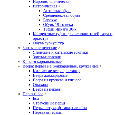
Народно-сценическая
Историческая
>
Античная обувь
Средневековая обувь
Барокко
Обувь 19-го века
Туфли Чикаго 30-х
Концертные туфли для исполнителей, хора и
оркестра
Обувь субкультур
Зонты сценические
>
Японские и китайские зонтики
Зонты-парасоли
Крылья карнавальные
Веера: перьевые, жаккардовые, кружевные
>
Китайские веера для танца
Веера жаккардовые
Веера из кружева и гипюра
Опахала
Веера из перьев
Перья и боа
>
Боа
Страусиные перья
Перья петуха, фазана, павлина
Перьевая тесьма