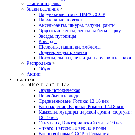
Ткани и отделка
Знаки различия
>
Нарукавные штаты ВМФ СССР
Нарукавные повязки
Аксельбанты, шнуры, галуны, ранты
Орденские ленты, ленты на бескозырку
Звезды, пуговицы
Кокарды
Шевроны, нашивки, эмблемы
Ордена, медали, значки
Погоны, лычки, петлицы, нарукавные знаки
Распродажа
>
Обувь
Акции
Тематики
ЭПОХИ И СТИЛИ
>
Обувь историческая
Первобытные люди
Средневековые, Готика: 12-16 век
Возрождение, Барокко, Рококо: 17-18 век
Камзолы, мундиры царской армии, сюртуки:
18-19 век
Стимпанк, Викторианский стиль: 19 век
Чикаго, Гэтсби: 20 век 30-е годы
Военная форма СССР и Германия