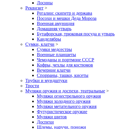
Лосины
Реквизит
>
Регалии: скипетр и держава
Посохи и мешки Деда Мороза
Военная амуниция
Домашняя утварь
Бутафорская, трюковая посуда и утварь
Канделябры
Сумки, клатчи
>
Сумки медсестры
Военные планшеты
Чемоданы и портмоне СССР
Кофры, чехлы для костюмов
Вечерние клатчи
Спорраны, ташки, кисеты
Трубки и мундштуки
Трости
Муляжи оружия и доспехи, театральные
>
Муляжи огнестрельного оружия
Муляжи холодного оружия
Муляжи метательного оружия
Футуристическое оружие
Муляжи щитов
Доспехи
Шлемы, наручи, поножи