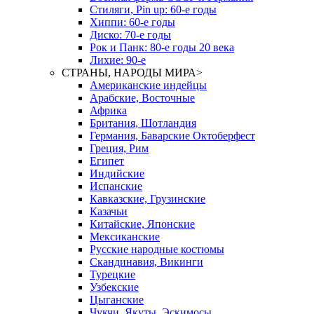
Стиляги, Pin up: 60-е годы
Хиппи: 60-е годы
Диско: 70-е годы
Рок и Панк: 80-е годы 20 века
Лихие: 90-е
СТРАНЫ, НАРОДЫ МИРА
>
Американские индейцы
Арабские, Восточные
Африка
Британия, Шотландия
Германия, Баварские Октоберфест
Греция, Рим
Египет
Индийские
Испанские
Кавказские, Грузинские
Казачьи
Китайские, Японские
Мексиканские
Русские народные костюмы
Скандинавия, Викинги
Турецкие
Узбекские
Цыганские
Чукчи, Якуты, Эскимосы