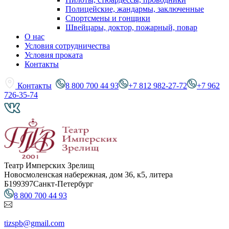
Полицейские, жандармы, заключенные
Спортсмены и гонщики
Швейцары, доктор, пожарный, повар
О нас
Условия сотрудничества
Условия проката
Контакты
Контакты
8 800 700 44 93
+7 812 982-27-72
+7 962
726-35-74
Театр Имперских Зрелищ
Новосмоленская набережная, дом 36, к5, литера
Б
199397
Санкт-Петербург
8 800 700 44 93
tizspb@gmail.com