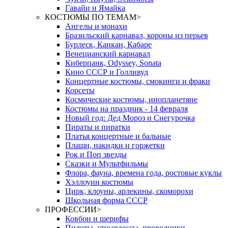
Гавайи и Ямайка
КОСТЮМЫ ПО ТЕМАМ
>
Ангелы и монахи
Бразильский карнавал, короны из перьев
Бурлеск, Канкан, Кабаре
Венецианский карнавал
Киберпанк, Odyssey, Sonata
Кино СССР и Голливуд
Концертные костюмы, смокинги и фраки
Корсеты
Космические костюмы, инопланетяне
Костюмы на праздник - 14 февраля
Новый год: Дед Мороз и Снегурочка
Пираты и пиратки
Платья концертные и бальные
Плащи, накидки и горжетки
Рок и Поп звезды
Сказки и Мультфильмы
Флора, фауна, времена года, ростовые куклы
Хэллоуин костюмы
Цирк, клоуны, арлекины, скоморохи
Школьная форма СССР
ПРОФЕССИИ
>
Ковбои и шерифы
Пилоты, стюардессы, проводники