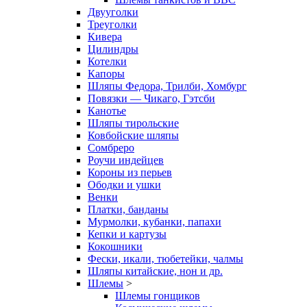
Двууголки
Треуголки
Кивера
Цилиндры
Котелки
Капоры
Шляпы Федора, Трилби, Хомбург
Повязки — Чикаго, Гэтсби
Канотье
Шляпы тирольские
Ковбойские шляпы
Сомбреро
Роучи индейцев
Короны из перьев
Ободки и ушки
Венки
Платки, банданы
Мурмолки, кубанки, папахи
Кепки и картузы
Кокошники
Фески, икали, тюбетейки, чалмы
Шляпы китайские, нон и др.
Шлемы
>
Шлемы гонщиков