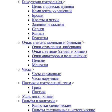
Бижутерия театральная
>
Цепи, подвески, кулоны
Комплекты украшений
Броши
Кресты и четки
Запонки и зажимы
Серьги
Кольца
Браслеты
Очки, пенсне, монокли и бинокли
>
Очки стимпанки, киберпанк
Очки цветные (стиляг и хиппи)
Очки авиаторов и полицейских
Пенсне
Монокли
Часы
>
Часы карманные
Часы наручные
Постиж и театральный грим
>
Грим
Постиж
Уши, носы, клыки
Гольфы и колготки
>
Колготки сценические
Гольфы театральные и исторические