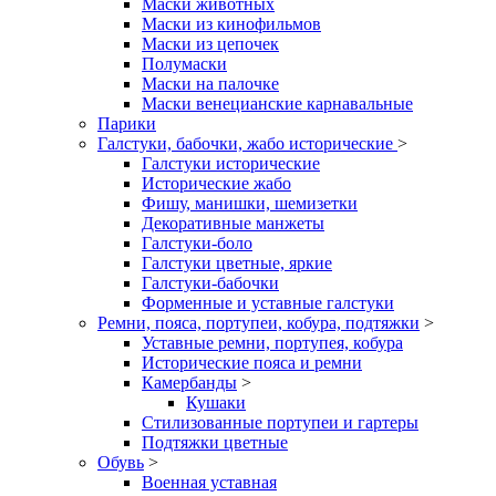
Маски животных
Маски из кинофильмов
Маски из цепочек
Полумаски
Маски на палочке
Маски венецианские карнавальные
Парики
Галстуки, бабочки, жабо исторические
>
Галстуки исторические
Исторические жабо
Фишу, манишки, шемизетки
Декоративные манжеты
Галстуки-боло
Галстуки цветные, яркие
Галстуки-бабочки
Форменные и уставные галстуки
Ремни, пояса, портупеи, кобура, подтяжки
>
Уставные ремни, портупея, кобура
Исторические пояса и ремни
Камербанды
>
Кушаки
Стилизованные портупеи и гартеры
Подтяжки цветные
Обувь
>
Военная уставная