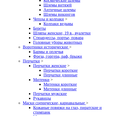
Космические шлемы
Шлемы витязей
Античные шлемы
Шлемы викингов
Чепцы и колпаки
>
Колпаки ведьмы
Береты
Шляпы женские, 19 в., вуалетки
Стюардессы, портье, повара
Головные уборы животных
Воротники исторические
>
Бармы и оплечья
Фреза, горгера, раф, брыжи
Перчатки
>
Перчатки женские
>
Перчатки короткие
Перчатки длинные
Митенки
>
Митенки короткие
Митенки длинные
Перчатки мужские
Рукавицы
Маски сценические, карнавальные
>
Кожаные повязки на глаз, пиратские и
стимпанк