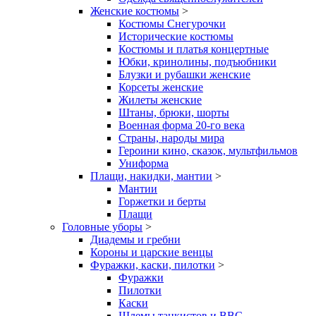
Женские костюмы
>
Костюмы Снегурочки
Исторические костюмы
Костюмы и платья концертные
Юбки, кринолины, подъюбники
Блузки и рубашки женские
Корсеты женские
Жилеты женские
Штаны, брюки, шорты
Военная форма 20-го века
Страны, народы мира
Героини кино, сказок, мультфильмов
Униформа
Плащи, накидки, мантии
>
Мантии
Горжетки и берты
Плащи
Головные уборы
>
Диадемы и гребни
Короны и царские венцы
Фуражки, каски, пилотки
>
Фуражки
Пилотки
Каски
Шлемы танкистов и ВВС