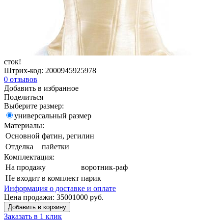
сток!
Штрих-код:
2000945925978
0
отзывов
Добавить в избранное
Поделиться
Выберите размер:
универсальный размер
Материалы:
Основной
фатин, регилин
Отделка
пайетки
Комплектация:
На продажу
воротник-раф
Не входит в комплект
парик
Информация о доставке и оплате
Цена продажи:
3500
1000
руб.
Добавить в корзину
Заказать в 1 клик