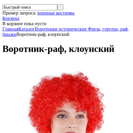
Пример запроса:
военные костюмы
Корзина
В корзине
пока пусто
Главная
Каталог
Воротники исторические
Фреза, горгера, раф,
брыжи
Воротник-раф, клоунский
Воротник-раф, клоунский