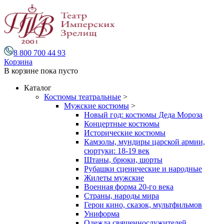
8 800 700 44 93
Корзина
В корзине
пока пусто
Каталог
Костюмы театральные
>
Мужские костюмы
>
Новый год: костюмы Деда Мороза
Концертные костюмы
Исторические костюмы
Камзолы, мундиры царской армии,
сюртуки: 18-19 век
Штаны, брюки, шорты
Рубашки сценические и народные
Жилеты мужские
Военная форма 20-го века
Страны, народы мира
Герои кино, сказок, мультфильмов
Униформа
Одежда священнослужителей