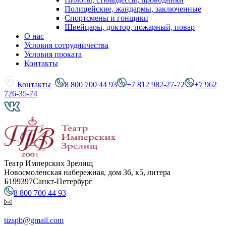
Полицейские, жандармы, заключенные
Спортсмены и гонщики
Швейцары, доктор, пожарный, повар
О нас
Условия сотрудничества
Условия проката
Контакты
Контакты
8 800 700 44 93
+7 812 982-27-72
+7 962
726-35-74
Театр Имперских Зрелищ
Новосмоленская набережная, дом 36, к5, литера
Б
199397
Санкт-Петербург
8 800 700 44 93
tizspb@gmail.com