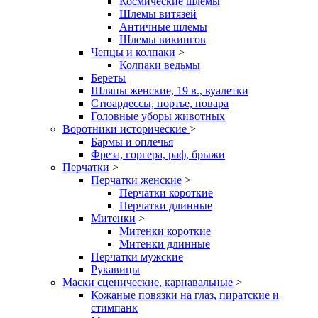
Космические шлемы
Шлемы витязей
Античные шлемы
Шлемы викингов
Чепцы и колпаки
>
Колпаки ведьмы
Береты
Шляпы женские, 19 в., вуалетки
Стюардессы, портье, повара
Головные уборы животных
Воротники исторические
>
Бармы и оплечья
Фреза, горгера, раф, брыжи
Перчатки
>
Перчатки женские
>
Перчатки короткие
Перчатки длинные
Митенки
>
Митенки короткие
Митенки длинные
Перчатки мужские
Рукавицы
Маски сценические, карнавальные
>
Кожаные повязки на глаз, пиратские и
стимпанк