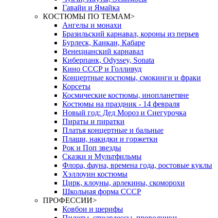
Гавайи и Ямайка
КОСТЮМЫ ПО ТЕМАМ
>
Ангелы и монахи
Бразильский карнавал, короны из перьев
Бурлеск, Канкан, Кабаре
Венецианский карнавал
Киберпанк, Odyssey, Sonata
Кино СССР и Голливуд
Концертные костюмы, смокинги и фраки
Корсеты
Космические костюмы, инопланетяне
Костюмы на праздник - 14 февраля
Новый год: Дед Мороз и Снегурочка
Пираты и пиратки
Платья концертные и бальные
Плащи, накидки и горжетки
Рок и Поп звезды
Сказки и Мультфильмы
Флора, фауна, времена года, ростовые куклы
Хэллоуин костюмы
Цирк, клоуны, арлекины, скоморохи
Школьная форма СССР
ПРОФЕССИИ
>
Ковбои и шерифы
Пилоты, стюардессы, проводники