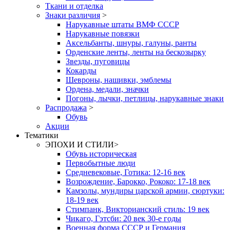
Ткани и отделка
Знаки различия
>
Нарукавные штаты ВМФ СССР
Нарукавные повязки
Аксельбанты, шнуры, галуны, ранты
Орденские ленты, ленты на бескозырку
Звезды, пуговицы
Кокарды
Шевроны, нашивки, эмблемы
Ордена, медали, значки
Погоны, лычки, петлицы, нарукавные знаки
Распродажа
>
Обувь
Акции
Тематики
ЭПОХИ И СТИЛИ
>
Обувь историческая
Первобытные люди
Средневековые, Готика: 12-16 век
Возрождение, Барокко, Рококо: 17-18 век
Камзолы, мундиры царской армии, сюртуки:
18-19 век
Стимпанк, Викторианский стиль: 19 век
Чикаго, Гэтсби: 20 век 30-е годы
Военная форма СССР и Германия