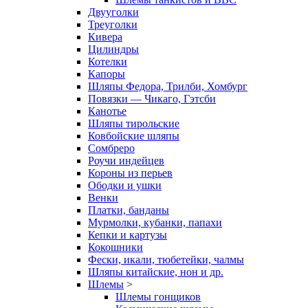
Двууголки
Треуголки
Кивера
Цилиндры
Котелки
Капоры
Шляпы Федора, Трилби, Хомбург
Повязки — Чикаго, Гэтсби
Канотье
Шляпы тирольские
Ковбойские шляпы
Сомбреро
Роучи индейцев
Короны из перьев
Ободки и ушки
Венки
Платки, банданы
Мурмолки, кубанки, папахи
Кепки и картузы
Кокошники
Фески, икали, тюбетейки, чалмы
Шляпы китайские, нон и др.
Шлемы
>
Шлемы гонщиков