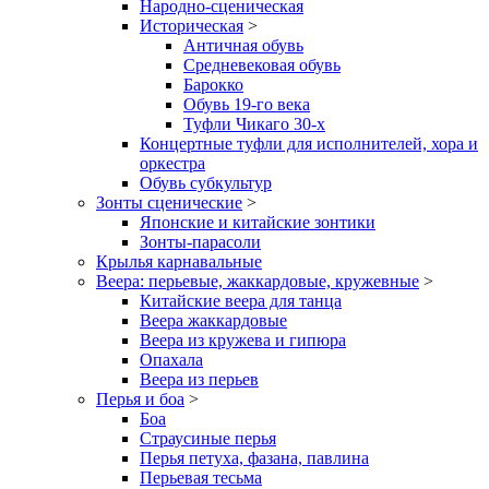
Народно-сценическая
Историческая
>
Античная обувь
Средневековая обувь
Барокко
Обувь 19-го века
Туфли Чикаго 30-х
Концертные туфли для исполнителей, хора и
оркестра
Обувь субкультур
Зонты сценические
>
Японские и китайские зонтики
Зонты-парасоли
Крылья карнавальные
Веера: перьевые, жаккардовые, кружевные
>
Китайские веера для танца
Веера жаккардовые
Веера из кружева и гипюра
Опахала
Веера из перьев
Перья и боа
>
Боа
Страусиные перья
Перья петуха, фазана, павлина
Перьевая тесьма