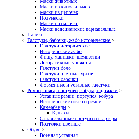
Маски животных
Маски из кинофильмов
Маски из цепочек
Полумаски
Маски на палочке
Маски венецианские карнавальные
Парики
Галстуки, бабочки, жабо исторические
>
Галстуки исторические
Исторические жабо
Фишу, манишки, шемизетки
Декоративные манжеты
Галстуки-боло
Галстуки цветные, яркие
Галстуки-бабочки
Форменные и уставные галстуки
Ремни, пояса, портупеи, кобура, подтяжки
>
Уставные ремни, портупея, кобура
Исторические пояса и ремни
Камербанды
>
Кушаки
Стилизованные портупеи и гартеры
Подтяжки цветные
Обувь
>
Военная уставная