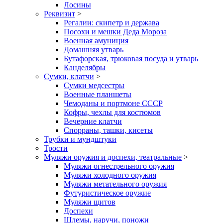
Лосины
Реквизит
>
Регалии: скипетр и держава
Посохи и мешки Деда Мороза
Военная амуниция
Домашняя утварь
Бутафорская, трюковая посуда и утварь
Канделябры
Сумки, клатчи
>
Сумки медсестры
Военные планшеты
Чемоданы и портмоне СССР
Кофры, чехлы для костюмов
Вечерние клатчи
Спорраны, ташки, кисеты
Трубки и мундштуки
Трости
Муляжи оружия и доспехи, театральные
>
Муляжи огнестрельного оружия
Муляжи холодного оружия
Муляжи метательного оружия
Футуристическое оружие
Муляжи щитов
Доспехи
Шлемы, наручи, поножи