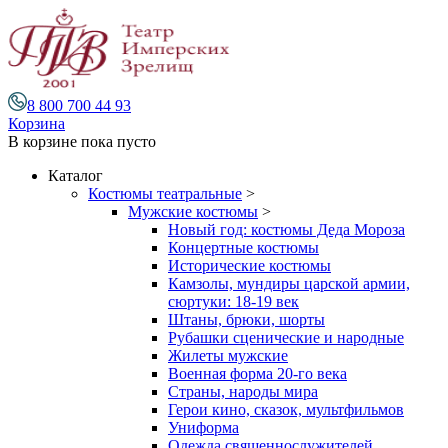
8 800 700 44 93
Корзина
В корзине
пока пусто
Каталог
Костюмы театральные
>
Мужские костюмы
>
Новый год: костюмы Деда Мороза
Концертные костюмы
Исторические костюмы
Камзолы, мундиры царской армии,
сюртуки: 18-19 век
Штаны, брюки, шорты
Рубашки сценические и народные
Жилеты мужские
Военная форма 20-го века
Страны, народы мира
Герои кино, сказок, мультфильмов
Униформа
Одежда священнослужителей