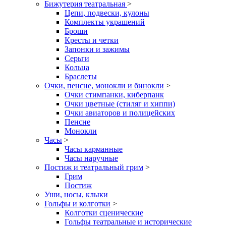
Бижутерия театральная
>
Цепи, подвески, кулоны
Комплекты украшений
Броши
Кресты и четки
Запонки и зажимы
Серьги
Кольца
Браслеты
Очки, пенсне, монокли и бинокли
>
Очки стимпанки, киберпанк
Очки цветные (стиляг и хиппи)
Очки авиаторов и полицейских
Пенсне
Монокли
Часы
>
Часы карманные
Часы наручные
Постиж и театральный грим
>
Грим
Постиж
Уши, носы, клыки
Гольфы и колготки
>
Колготки сценические
Гольфы театральные и исторические