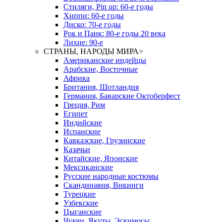
Стиляги, Pin up: 60-е годы
Хиппи: 60-е годы
Диско: 70-е годы
Рок и Панк: 80-е годы 20 века
Лихие: 90-е
СТРАНЫ, НАРОДЫ МИРА
>
Американские индейцы
Арабские, Восточные
Африка
Британия, Шотландия
Германия, Баварские Октоберфест
Греция, Рим
Египет
Индийские
Испанские
Кавказские, Грузинские
Казачьи
Китайские, Японские
Мексиканские
Русские народные костюмы
Скандинавия, Викинги
Турецкие
Узбекские
Цыганские
Чукчи, Якуты, Эскимосы