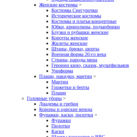
Женские костюмы
>
Костюмы Снегурочки
Исторические костюмы
Костюмы и платья концертные
Юбки, кринолины, подъюбники
Блузки и рубашки женские
Корсеты женские
Жилеты женские
Штаны, брюки, шорты
Военная форма 20-го века
Страны, народы мира
Героини кино, сказок, мультфильмов
Униформа
Плащи, накидки, мантии
>
Мантии
Горжетки и берты
Плащи
Головные уборы
>
Диадемы и гребни
Короны и царские венцы
Фуражки, каски, пилотки
>
Фуражки
Пилотки
Каски
Шлемы танкистов и ВВС